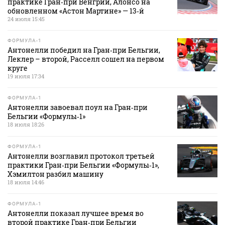
практике Гран‑при Венгрии, Алонсо на
обновленном «Астон Мартине» — 13‑й
24 июля 15:45
ФОРМУЛА-1
Антонелли победил на Гран‑при Бельгии,
Леклер – второй, Расселл сошел на первом
круге
19 июля 17:34
ФОРМУЛА-1
Антонелли завоевал поул на Гран‑при
Бельгии «Формулы‑1»
18 июля 18:26
ФОРМУЛА-1
Антонелли возглавил протокол третьей
практики Гран‑при Бельгии «Формулы‑1»,
Хэмилтон разбил машину
18 июля 14:46
ФОРМУЛА-1
Антонелли показал лучшее время во
второй практике Гран‑при Бельгии