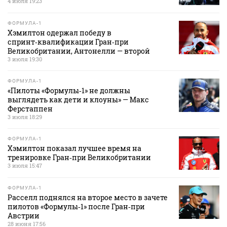
4 июля 19:23
ФОРМУЛА-1
Хэмилтон одержал победу в
спринт‑квалификации Гран‑при
Великобритании, Антонелли — второй
3 июля 19:30
ФОРМУЛА-1
«Пилоты «Формулы‑1» не должны
выглядеть как дети и клоуны» — Макс
Ферстаппен
3 июля 18:29
ФОРМУЛА-1
Хэмилтон показал лучшее время на
тренировке Гран‑при Великобритании
3 июля 15:47
ФОРМУЛА-1
Расселл поднялся на второе место в зачете
пилотов «Формулы‑1» после Гран‑при
Австрии
28 июня 17:56