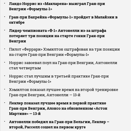
Ландо Норрис из «Макларена» выиграл Гран‑при
Венгрии «Формулы‑1»
Гран‑при Бахрейна «Формулы‑1» пройдет в Малайзии в
октябре
Лидер чемпионата «Ф‑1» Антонелли из‑за штрафа
потеряет три позиции на старте гонки Гран‑при
Венгрии
Пилот «Феррари» Хэмилтон оштрафован на три позиции
на старте Гран‑при Венгрии «Формулы‑1»
Норрис завоевал поул на Гран‑при Венгрии, Антонелли
стал четвертым
Норрис стал лучшим в третьей практике Гран‑при
Венгрии «Формулы‑1»
Хэмилтон показал лучшее время на второй тренировке
Гран‑при Венгрии, Антонелли — 13‑й
Леклер показал лучшее время в первой практике
Гран‑при Венгрии, Алонсо на обновленном «Астон
Мартине» — 13‑й
Антонелли победил на Гран‑при Бельгии, Леклер –
второй, Расселл сошел на первом круге