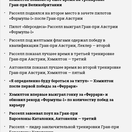
Гран‑при Великобритании
Расселл поднялся на второе место в зачете пилотов
«Формулы‑1» после Гран‑при Австрии
Пилот «Мерседеса» Расселл выиграл Гран‑при Австрии
«Формулы‑1»
Расселл под желтыми флагами одержал победу в
квалификации Гран‑при Австрии, Леклер — второй
Расселл показал лучшее время в третьей тренировке
Гран‑при Австрии, Хэмилтон — третий
Антонелли показал лучшее время во второй тренировке
Гран‑при Австрии, Хэмилтон — пятый
«Я определенно буду бороться за титул» — Хэмилтон
после первой победы за «Феррари»
Хэмилтон впервые выиграл гонку за «Феррари» и
обновил рекорд «Формулы‑1» по количеству побед за
карьеру
Расселл завоевал поул на Гран‑при
Барселоны‑Каталонии, Антонелли — третий
Расселл — лидер заключительной тренировки Гран‑при
Барселоны‑Каталонии