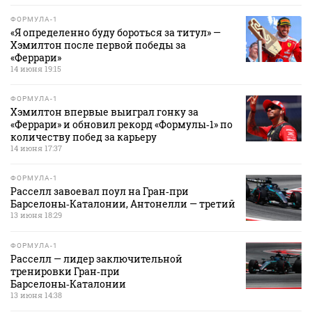
ФОРМУЛА-1
«Я определенно буду бороться за титул» —
Хэмилтон после первой победы за
«Феррари»
14 июня 19:15
ФОРМУЛА-1
Хэмилтон впервые выиграл гонку за
«Феррари» и обновил рекорд «Формулы‑1» по
количеству побед за карьеру
14 июня 17:37
ФОРМУЛА-1
Расселл завоевал поул на Гран‑при
Барселоны‑Каталонии, Антонелли — третий
13 июня 18:29
ФОРМУЛА-1
Расселл — лидер заключительной
тренировки Гран‑при
Барселоны‑Каталонии
13 июня 14:38