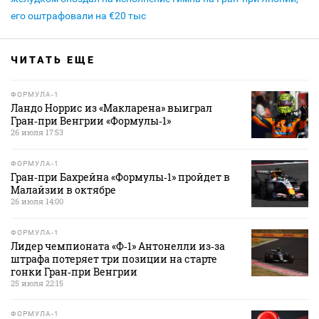
его оштрафовали на €20 тыс
ЧИТАТЬ ЕЩЕ
ФОРМУЛА-1
Ландо Норрис из «Макларена» выиграл
Гран‑при Венгрии «Формулы‑1»
26 июля 17:53
ФОРМУЛА-1
Гран‑при Бахрейна «Формулы‑1» пройдет в
Малайзии в октябре
26 июля 14:00
ФОРМУЛА-1
Лидер чемпионата «Ф‑1» Антонелли из‑за
штрафа потеряет три позиции на старте
гонки Гран‑при Венгрии
25 июля 22:15
ФОРМУЛА-1