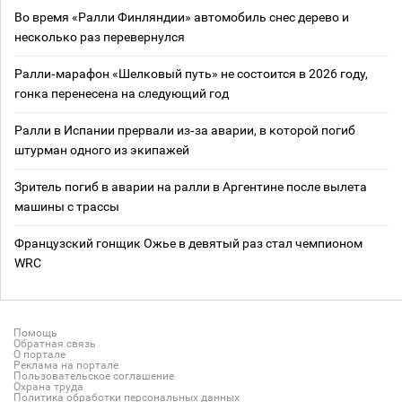
Во время «Ралли Финляндии» автомобиль снес дерево и
несколько раз перевернулся
Ралли‑марафон «Шелковый путь» не состоится в 2026 году,
гонка перенесена на следующий год
Ралли в Испании прервали из‑за аварии, в которой погиб
штурман одного из экипажей
Зритель погиб в аварии на ралли в Аргентине после вылета
машины с трассы
Французский гонщик Ожье в девятый раз стал чемпионом
WRC
Помощь
Обратная связь
О портале
Реклама на портале
Пользовательское соглашение
Охрана труда
Политика обработки персональных данных