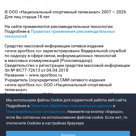
© ООО «Национальный спортивный телеканал» 2007 — 2026.
Для лиц старше 18 лет
На сайте применяются рекомендательные технологии.
Подробнее в
Правилах применения рекомендательных
технологий
Средство массовой информации сетевое издание
«www.sportbox.ru» зарегистрировано Федеральной службой
по надзору в сфере связи, информационных технологий
и массовых коммуникаций (Роскомнадзор).
Свидетельство о регистрации средства массовой информации
Эл № ФС77-72613 от 04.04.2018
Название — www.sportbox.ru
Учредитель (соучредители) СМИ сетевого издания
«www.sportbox.ru»: ООО «Национальный спортивный
телеканал»
Главный редактор СМИ сетевого издания «www.sportbox.ru»:
Конов В.А.
Мы используем файлы Сookie для корректной работы веб-сайта.
Номер телефона редакции СМИ сетевого издания
Подробнее в
Политике обработки персональных данных
и
«www.sportbox.ru»: +7 (495) 653 8419
Пользовательском соглашении
. Нажмите на кнопку «Хорошо»,
Адрес электронной почты редакции СМИ сетевого издания
если Вы согласны на использование файлов cookie. Если нет, то
«www.sportbox.ru»: editor@sportbox.ru
отключите Cookies в настройках браузера
Хорошо