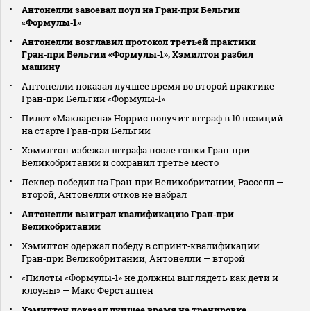
Антонелли завоевал поул на Гран‑при Бельгии
«Формулы‑1»
Антонелли возглавил протокол третьей практики
Гран‑при Бельгии «Формулы‑1», Хэмилтон разбил
машину
Антонелли показал лучшее время во второй практике
Гран‑при Бельгии «Формулы‑1»
Пилот «Макларена» Норрис получит штраф в 10 позиций
на старте Гран‑при Бельгии
Хэмилтон избежал штрафа после гонки Гран‑при
Великобритании и сохранил третье место
Леклер победил на Гран‑при Великобритании, Расселл —
второй, Антонелли очков не набрал
Антонелли выиграл квалификацию Гран‑при
Великобритании
Хэмилтон одержал победу в спринт‑квалификации
Гран‑при Великобритании, Антонелли — второй
«Пилоты «Формулы‑1» не должны выглядеть как дети и
клоуны» — Макс Ферстаппен
Хэмилтон показал лучшее время на тренировке