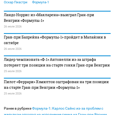
Оскар Пиастри
Формула-1
Ландо Норрис из «Макларена» выиграл Гран‑при
Венгрии «Формулы‑1»
26 июля 2026
Гран‑при Бахрейна «Формулы‑1» пройдет в Малайзии в
октябре
26 июля 2026
Лидер чемпионата «Ф‑1» Антонелли из‑за штрафа
потеряет три позиции на старте гонки Гран‑при Венгрии
25 июля 2026
Пилот «Феррари» Хэмилтон оштрафован на три позиции
на старте Гран‑при Венгрии «Формулы‑1»
25 июля 2026
Ранее в рубрике
Формула-1
:
Карлос Сайнс из‑за проблем с
желудком опоздал на исполнение гимна на Гран‑при Японии,