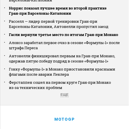
Норрис показал лучшее время во второй практике
Гран‑при Барселоны‑Каталонии
Расселл — лидер первой тренировки Гран‑при
Барселоны‑Каталонии, Антонелли пропустил заезд
Гасли вернули третье место по итогам Гран‑при Монако
Алонсо заработал первое очко в сезоне «Формулы‑1» после
штрафа Переса
Антонелли финишировал первым на Гран‑при Монако,
одержав пятую победу подряд в сезоне «Формулы‑1»
Гонку «Формулы‑1» в Монако приостановили красными
флагами после аварии Леклера
Ферстаппен сошел на первом круге Гран‑при Монако
из‑за технических проблем
ЕЩЕ
MOTOGP