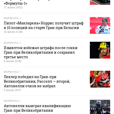
«Формулы‑1»
17 июля 19:52
ФОРМУЛА-1
Пилот «Макларена» Норрис получит штраф
в 10 позиций на старте Гран‑при Бельгии
16 июля 15:48
ФОРМУЛА-1
Хэмилтон избежал штрафа после гонки
Гран‑при Великобритании и сохранил
третье место
5 июля 22:42
ФОРМУЛА-1
Леклер победил на Гран‑при
Великобритании, Расселл — второй,
Антонелли очков не набрал
5 июля 18:37
ФОРМУЛА-1
Антонелли выиграл квалификацию
Гран‑при Великобритании