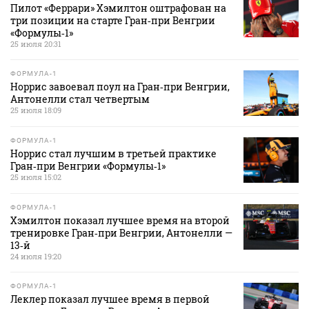
Пилот «Феррари» Хэмилтон оштрафован на
три позиции на старте Гран‑при Венгрии
«Формулы‑1»
25 июля 20:31
ФОРМУЛА-1
Норрис завоевал поул на Гран‑при Венгрии,
Антонелли стал четвертым
25 июля 18:09
ФОРМУЛА-1
Норрис стал лучшим в третьей практике
Гран‑при Венгрии «Формулы‑1»
25 июля 15:02
ФОРМУЛА-1
Хэмилтон показал лучшее время на второй
тренировке Гран‑при Венгрии, Антонелли —
13‑й
24 июля 19:20
ФОРМУЛА-1
Леклер показал лучшее время в первой