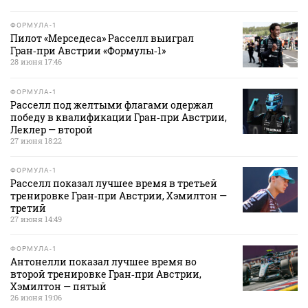
ФОРМУЛА-1
Пилот «Мерседеса» Расселл выиграл
Гран‑при Австрии «Формулы‑1»
28 июня 17:46
ФОРМУЛА-1
Расселл под желтыми флагами одержал
победу в квалификации Гран‑при Австрии,
Леклер — второй
27 июня 18:22
ФОРМУЛА-1
Расселл показал лучшее время в третьей
тренировке Гран‑при Австрии, Хэмилтон —
третий
27 июня 14:49
ФОРМУЛА-1
Антонелли показал лучшее время во
второй тренировке Гран‑при Австрии,
Хэмилтон — пятый
26 июня 19:06