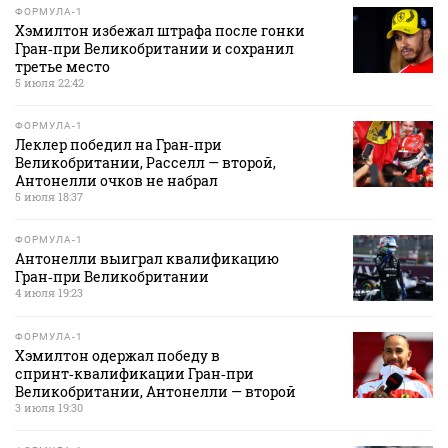
ФОРМУЛА-1
Хэмилтон избежал штрафа после гонки
Гран‑при Великобритании и сохранил
третье место
5 июля 22:42
ФОРМУЛА-1
Леклер победил на Гран‑при
Великобритании, Расселл — второй,
Антонелли очков не набрал
5 июля 18:37
ФОРМУЛА-1
Антонелли выиграл квалификацию
Гран‑при Великобритании
4 июля 19:23
ФОРМУЛА-1
Хэмилтон одержал победу в
спринт‑квалификации Гран‑при
Великобритании, Антонелли — второй
3 июля 19:30