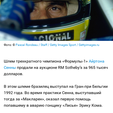
Фото: ©
Pascal Rondeau / Staff / Getty Images Sport / Gettyimages.ru
Шлем трехкратного чемпиона «Формулы‑1»
Айртона
Сенны
продали на аукционе RM Sotheby’s за 965 тысяч
долларов.
В этом шлеме бразилец выступал на Гран‑при Бельгии
1992 года. Во время практики Сенна, выступавший
тогда за «Макларен», оказал первую помощь
попавшему в аварию гонщику «Лисье» Эрику Кома.