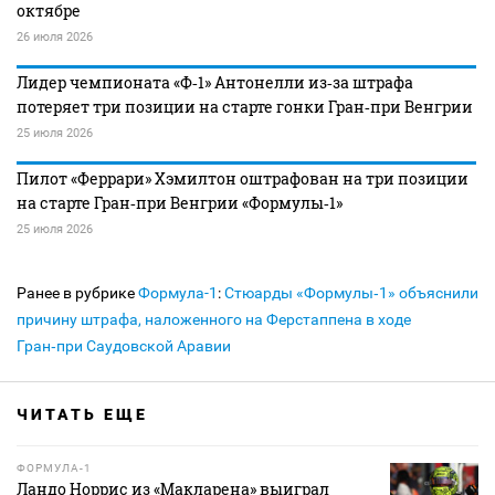
октябре
26 июля 2026
Лидер чемпионата «Ф‑1» Антонелли из‑за штрафа
потеряет три позиции на старте гонки Гран‑при Венгрии
25 июля 2026
Пилот «Феррари» Хэмилтон оштрафован на три позиции
на старте Гран‑при Венгрии «Формулы‑1»
25 июля 2026
Ранее в рубрике
Формула-1
:
Стюарды «Формулы‑1» объяснили
причину штрафа, наложенного на Ферстаппена в ходе
Гран‑при Саудовской Аравии
ЧИТАТЬ ЕЩЕ
ФОРМУЛА-1
Ландо Норрис из «Макларена» выиграл