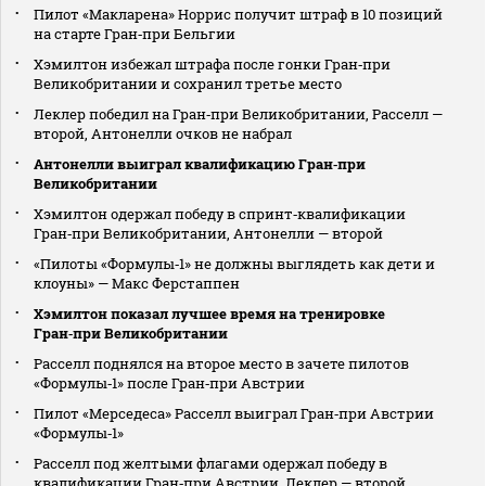
Пилот «Макларена» Норрис получит штраф в 10 позиций
на старте Гран‑при Бельгии
Хэмилтон избежал штрафа после гонки Гран‑при
Великобритании и сохранил третье место
Леклер победил на Гран‑при Великобритании, Расселл —
второй, Антонелли очков не набрал
Антонелли выиграл квалификацию Гран‑при
Великобритании
Хэмилтон одержал победу в спринт‑квалификации
Гран‑при Великобритании, Антонелли — второй
«Пилоты «Формулы‑1» не должны выглядеть как дети и
клоуны» — Макс Ферстаппен
Хэмилтон показал лучшее время на тренировке
Гран‑при Великобритании
Расселл поднялся на второе место в зачете пилотов
«Формулы‑1» после Гран‑при Австрии
Пилот «Мерседеса» Расселл выиграл Гран‑при Австрии
«Формулы‑1»
Расселл под желтыми флагами одержал победу в
квалификации Гран‑при Австрии, Леклер — второй