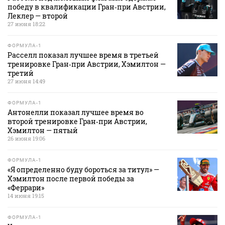
победу в квалификации Гран‑при Австрии,
Леклер — второй
27 июня 18:22
ФОРМУЛА-1
Расселл показал лучшее время в третьей
тренировке Гран‑при Австрии, Хэмилтон —
третий
27 июня 14:49
ФОРМУЛА-1
Антонелли показал лучшее время во
второй тренировке Гран‑при Австрии,
Хэмилтон — пятый
26 июня 19:06
ФОРМУЛА-1
«Я определенно буду бороться за титул» —
Хэмилтон после первой победы за
«Феррари»
14 июня 19:15
ФОРМУЛА-1