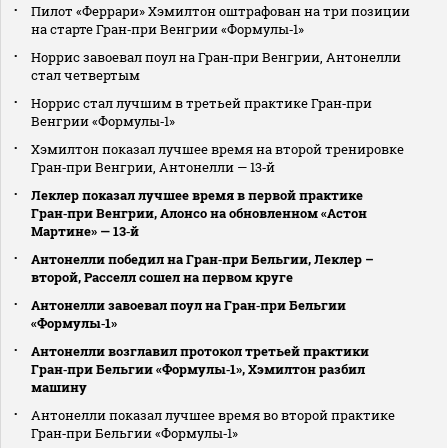
Пилот «Феррари» Хэмилтон оштрафован на три позиции
на старте Гран‑при Венгрии «Формулы‑1»
Норрис завоевал поул на Гран‑при Венгрии, Антонелли
стал четвертым
Норрис стал лучшим в третьей практике Гран‑при
Венгрии «Формулы‑1»
Хэмилтон показал лучшее время на второй тренировке
Гран‑при Венгрии, Антонелли — 13‑й
Леклер показал лучшее время в первой практике
Гран‑при Венгрии, Алонсо на обновленном «Астон
Мартине» — 13‑й
Антонелли победил на Гран‑при Бельгии, Леклер –
второй, Расселл сошел на первом круге
Антонелли завоевал поул на Гран‑при Бельгии
«Формулы‑1»
Антонелли возглавил протокол третьей практики
Гран‑при Бельгии «Формулы‑1», Хэмилтон разбил
машину
Антонелли показал лучшее время во второй практике
Гран‑при Бельгии «Формулы‑1»