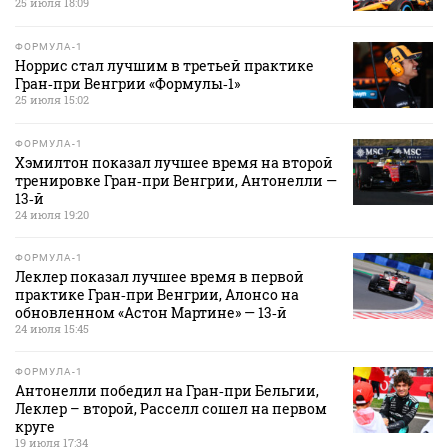
25 июля 18:09
ФОРМУЛА-1
Норрис стал лучшим в третьей практике
Гран‑при Венгрии «Формулы‑1»
25 июля 15:02
ФОРМУЛА-1
Хэмилтон показал лучшее время на второй
тренировке Гран‑при Венгрии, Антонелли —
13‑й
24 июля 19:20
ФОРМУЛА-1
Леклер показал лучшее время в первой
практике Гран‑при Венгрии, Алонсо на
обновленном «Астон Мартине» — 13‑й
24 июля 15:45
ФОРМУЛА-1
Антонелли победил на Гран‑при Бельгии,
Леклер – второй, Расселл сошел на первом
круге
19 июля 17:34