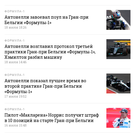
ФОРМУЛА-1
Антонелли завоевал поул на Гран‑при
Бельгии «Формулы‑1»
18 июля 18:26
ФОРМУЛА-1
Антонелли возглавил протокол третьей
практики Гран‑при Бельгии «Формулы‑1»,
Хэмилтон разбил машину
18 июля 14:46
ФОРМУЛА-1
Антонелли показал лучшее время во
второй практике Гран‑при Бельгии
«Формулы‑1»
17 июля 19:52
ФОРМУЛА-1
Пилот «Макларена» Норрис получит штраф
в 10 позиций на старте Гран‑при Бельгии
16 июля 15:48