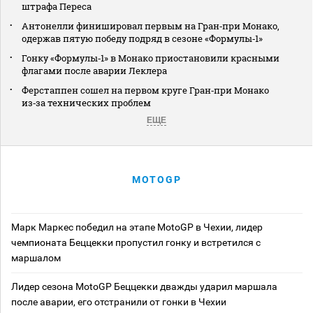
штрафа Переса
Антонелли финишировал первым на Гран‑при Монако,
одержав пятую победу подряд в сезоне «Формулы‑1»
Гонку «Формулы‑1» в Монако приостановили красными
флагами после аварии Леклера
Ферстаппен сошел на первом круге Гран‑при Монако
из‑за технических проблем
ЕЩЕ
MOTOGP
Марк Маркес победил на этапе MotoGP в Чехии, лидер
чемпионата Беццекки пропустил гонку и встретился с
маршалом
Лидер сезона MotoGP Беццекки дважды ударил маршала
после аварии, его отстранили от гонки в Чехии