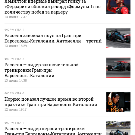
Хэмилтон впервые выиграл гонку за
«Феррари» и обновил рекорд «Формулы‑1» по
количеству побед за карьеру
14 июня 17:37
ФОРМУЛА-1
Расселл завоевал поул на Гран‑при
Барселоны‑Каталонии, Антонелли — третий
13 июня 18:29
ФОРМУЛА-1
Расселл — лидер заключительной
тренировки Гран‑при
Барселоны‑Каталонии
13 июня 14:38
ФОРМУЛА-1
Норрис показал лучшее время во второй
практике Гран‑при Барселоны‑Каталонии
12 июня 19:17
ФОРМУЛА-1
Расселл — лидер первой тренировки
Гран‑при Барселоны‑Каталонии, Антонелли