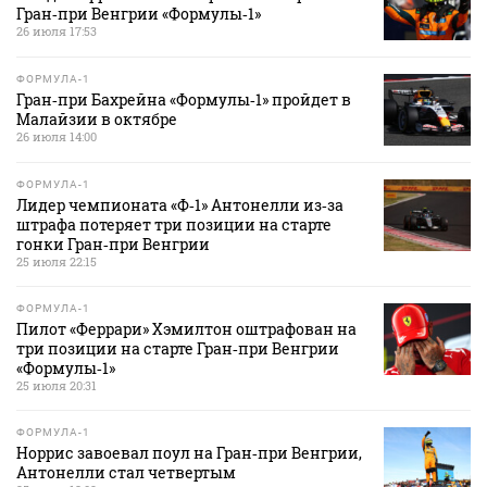
Гран‑при Венгрии «Формулы‑1»
26 июля 17:53
ФОРМУЛА-1
Гран‑при Бахрейна «Формулы‑1» пройдет в
Малайзии в октябре
26 июля 14:00
ФОРМУЛА-1
Лидер чемпионата «Ф‑1» Антонелли из‑за
штрафа потеряет три позиции на старте
гонки Гран‑при Венгрии
25 июля 22:15
ФОРМУЛА-1
Пилот «Феррари» Хэмилтон оштрафован на
три позиции на старте Гран‑при Венгрии
«Формулы‑1»
25 июля 20:31
ФОРМУЛА-1
Норрис завоевал поул на Гран‑при Венгрии,
Антонелли стал четвертым