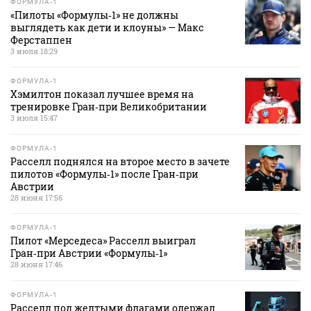
ФОРМУЛА-1
«Пилоты «Формулы‑1» не должны
выглядеть как дети и клоуны» — Макс
Ферстаппен
3 июля 18:29
ФОРМУЛА-1
Хэмилтон показал лучшее время на
тренировке Гран‑при Великобритании
3 июля 15:47
ФОРМУЛА-1
Расселл поднялся на второе место в зачете
пилотов «Формулы‑1» после Гран‑при
Австрии
28 июня 17:56
ФОРМУЛА-1
Пилот «Мерседеса» Расселл выиграл
Гран‑при Австрии «Формулы‑1»
28 июня 17:46
ФОРМУЛА-1
Расселл под желтыми флагами одержал