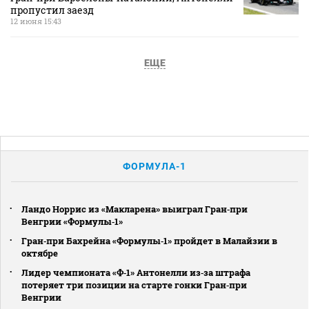
пропустил заезд
12 июня 15:43
ЕЩЕ
ФОРМУЛА-1
Ландо Норрис из «Макларена» выиграл Гран‑при
Венгрии «Формулы‑1»
Гран‑при Бахрейна «Формулы‑1» пройдет в Малайзии в
октябре
Лидер чемпионата «Ф‑1» Антонелли из‑за штрафа
потеряет три позиции на старте гонки Гран‑при
Венгрии