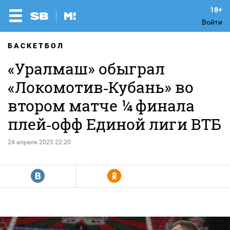
Войти
БАСКЕТБОЛ
«Уралмаш» обыграл
«Локомотив‑Кубань» во
втором матче ¼ финала
плей‑офф Единой лиги ВТБ
24 апреля 2025 22:20
R
Y