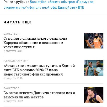
Ранее в рубрике
Баскетбол
:
«Зенит» обыграл «Парму» во
втором матче ¼ финала плей‑офф Единой лиги ВТБ
ЧИТАТЬ ЕЩЕ
БАСКЕТБОЛ
Суд снял с олимпийского чемпиона
Хардена обвинение в незаконном
хранении оружия
7 августа 22:01
ЕДИНАЯ ЛИГА ВТБ
«Астана» не сможет выступить в Единой
лиге ВТБ в сезоне‑2026/27 из‑за
недостаточного финансирования
6 августа 16:16
БАСКЕТБОЛ
Бывшая невеста Дончича отозвала иск о
взыскании алиментов
5 августа 03:32