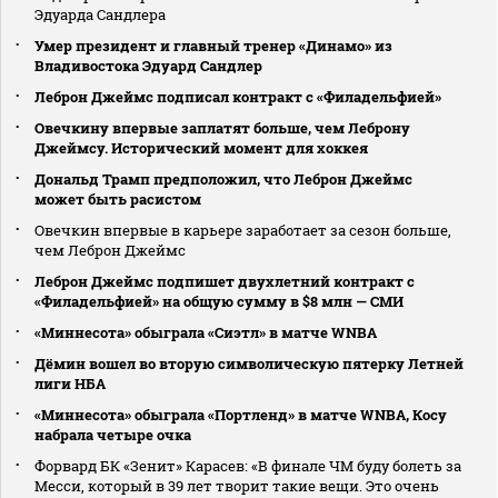
Эдуарда Сандлера
Умер президент и главный тренер «Динамо» из
Владивостока Эдуард Сандлер
Леброн Джеймс подписал контракт с «Филадельфией»
Овечкину впервые заплатят больше, чем Леброну
Джеймсу. Исторический момент для хоккея
Дональд Трамп предположил, что Леброн Джеймс
может быть расистом
Овечкин впервые в карьере заработает за сезон больше,
чем Леброн Джеймс
Леброн Джеймс подпишет двухлетний контракт с
«Филадельфией» на общую сумму в $8 млн — СМИ
«Миннесота» обыграла «Сиэтл» в матче WNBA
Дёмин вошел во вторую символическую пятерку Летней
лиги НБА
«Миннесота» обыграла «Портленд» в матче WNBA, Косу
набрала четыре очка
Форвард БК «Зенит» Карасев: «В финале ЧМ буду болеть за
Месси, который в 39 лет творит такие вещи. Это очень