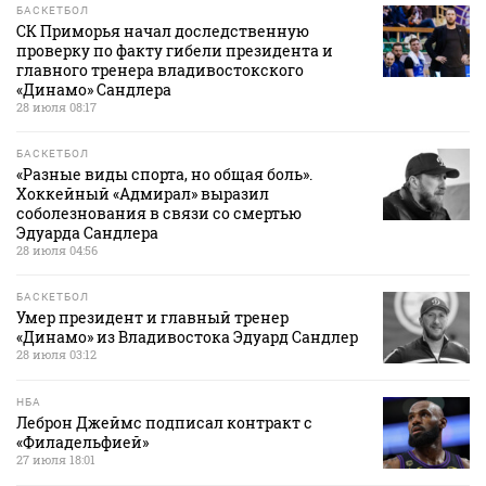
БАСКЕТБОЛ
СК Приморья начал доследственную
проверку по факту гибели президента и
главного тренера владивостокского
«Динамо» Сандлера
28 июля 08:17
БАСКЕТБОЛ
«Разные виды спорта, но общая боль».
Хоккейный «Адмирал» выразил
соболезнования в связи со смертью
Эдуарда Сандлера
28 июля 04:56
БАСКЕТБОЛ
Умер президент и главный тренер
«Динамо» из Владивостока Эдуард Сандлер
28 июля 03:12
НБА
Леброн Джеймс подписал контракт с
«Филадельфией»
27 июля 18:01