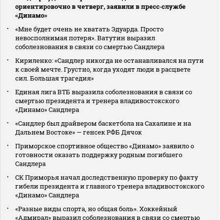
ориентировочно в четверг, заявили в пресс‑службе
«Динамо»
«Мне будет очень не хватать Эдуарда. Просто
невосполнимая потеря». Ватутин выразил
соболезнования в связи со смертью Сандлера
Кириленко: «Сандлер никогда не останавливался на пути
к своей мечте. Грустно, когда уходят люди в расцвете
сил. Большая трагедия»
Единая лига ВТБ выразила соболезнования в связи со
смертью президента и тренера владивостокского
«Динамо» Сандлера
«Сандлер был драйвером баскетбола на Сахалине и на
Дальнем Востоке» — генсек РФБ Дячок
Приморское спортивное общество «Динамо» заявило о
готовности оказать поддержку родным погибшего
Сандлера
СК Приморья начал доследственную проверку по факту
гибели президента и главного тренера владивостокского
«Динамо» Сандлера
«Разные виды спорта, но общая боль». Хоккейный
«Адмирал» выразил соболезнования в связи со смертью