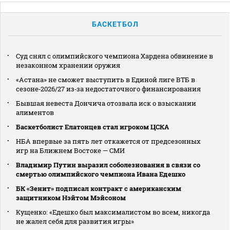
БАСКЕТБОЛ
Суд снял с олимпийского чемпиона Хардена обвинение в
незаконном хранении оружия
«Астана» не сможет выступить в Единой лиге ВТБ в
сезоне‑2026/27 из‑за недостаточного финансирования
Бывшая невеста Дончича отозвала иск о взыскании
алиментов
Баскетболист Елатонцев стал игроком ЦСКА
НБА впервые за пять лет откажется от предсезонных
игр на Ближнем Востоке — СМИ
Владимир Путин выразил соболезнования в связи со
смертью олимпийского чемпиона Ивана Едешко
БК «Зенит» подписал контракт с американским
защитником Нэйтом Мэйсоном
Кущенко: «Едешко был максималистом во всем, никогда
не жалел себя для развития игры»