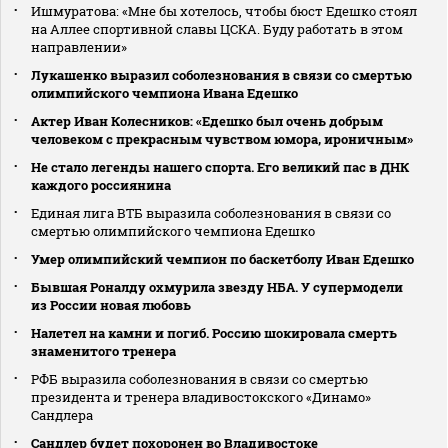
Ишмуратова: «Мне бы хотелось, чтобы бюст Едешко стоял
на Аллее спортивной славы ЦСКА. Буду работать в этом
направлении»
Лукашенко выразил соболезнования в связи со смертью
олимпийского чемпиона Ивана Едешко
Актер Иван Колесников: «Едешко был очень добрым
человеком с прекрасным чувством юмора, ироничным»
Не стало легенды нашего спорта. Его великий пас в ДНК
каждого россиянина
Единая лига ВТБ выразила соболезнования в связи со
смертью олимпийского чемпиона Едешко
Умер олимпийский чемпион по баскетболу Иван Едешко
Бывшая Роналду охмурила звезду НБА. У супермодели
из России новая любовь
Налетел на камни и погиб. Россию шокировала смерть
знаменитого тренера
РФБ выразила соболезнования в связи со смертью
президента и тренера владивостокского «Динамо»
Сандлера
Сандлер будет похоронен во Владивостоке