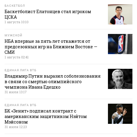
БАСКЕТБОЛ
Баскетболист Елатонцев стал игроком
ЦСКА
1 августа 10:10
МУЖСКОЙ
НБА впервые за пять лет откажется от
предсезонных игр на Ближнем Востоке —
СМИ
1 августа 02:41
ЕДИНАЯ ЛИГА ВТБ
Владимир Путин выразил соболезнования
в связи со смертью олимпийского
чемпиона Ивана Едешко
31 июля 13:17
ЕДИНАЯ ЛИГА ВТБ
БК «Зенит» подписал контракт с
американским защитником Нэйтом
Мэйсоном
31 июля 12:23