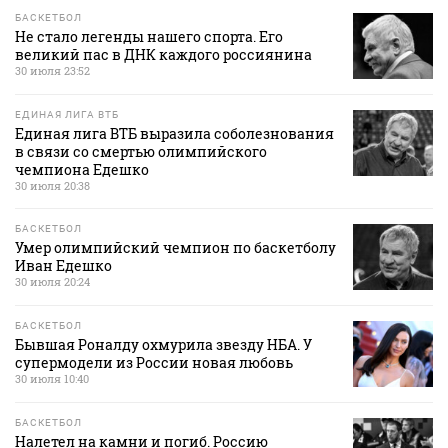
БАСКЕТБОЛ
Не стало легенды нашего спорта. Его
великий пас в ДНК каждого россиянина
30 июля 23:52
ЕДИНАЯ ЛИГА ВТБ
Единая лига ВТБ выразила соболезнования
в связи со смертью олимпийского
чемпиона Едешко
30 июля 20:38
БАСКЕТБОЛ
Умер олимпийский чемпион по баскетболу
Иван Едешко
30 июля 20:24
БАСКЕТБОЛ
Бывшая Роналду охмурила звезду НБА. У
супермодели из России новая любовь
30 июля 10:40
БАСКЕТБОЛ
Налетел на камни и погиб. Россию