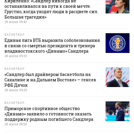
Кириленко: «Сандлер никогда не
останавливался на пути к своей мечте.
Грустно, когда уходят люди в расцвете сил.
Большая трагедия»
28 июля 09:43
БАСКЕТБОЛ
Единая лига ВТБ выразила соболезнования
в связи со смертью президента и тренера
владивостокского «Динамо» Сандлера
28 июля 09:33
БАСКЕТБОЛ
«Сандлер был драйвером баскетбола на
Сахалине и на Дальнем Востоке» — генсек
РФБ Дячок
28 июля 09:29
БАСКЕТБОЛ
Приморское спортивное общество
«Динамо» заявило о готовности оказать
поддержку родным погибшего Сандлера
28 июля 08:58