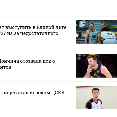
ет выступить в Единой лиге
/27 из‑за недостаточного
ончича отозвала иск о
нтов
атонцев стал игроком ЦСКА