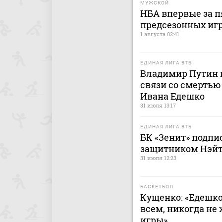
МУЖСКОЙ
НБА впервые за п
предсезонных иг
1 августа 02:41
ЕДИНАЯ ЛИГА ВТБ
Владимир Путин 
связи со смерть
Ивана Едешко
31 июля 13:17
ЕДИНАЯ ЛИГА ВТБ
БК «Зенит» подпи
защитником Нэй
31 июля 12:23
БАСКЕТБОЛ
Кущенко: «Едешк
всем, никогда не
игры»