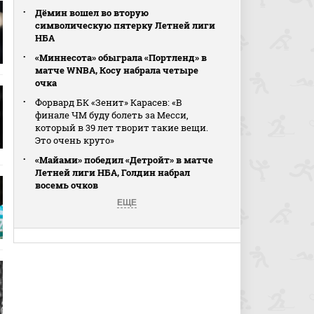
Дёмин вошел во вторую
символическую пятерку Летней лиги
НБА
«Миннесота» обыграла «Портленд» в
матче WNBA, Косу набрала четыре
очка
Форвард БК «Зенит» Карасев: «В
финале ЧМ буду болеть за Месси,
который в 39 лет творит такие вещи.
Это очень круто»
«Майами» победил «Детройт» в матче
Летней лиги НБА, Голдин набрал
восемь очков
ЕЩЕ