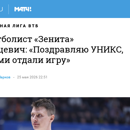
НАЯ ЛИГА ВТБ
тболист «Зенита»
цевич: «Поздравляю УНИКС,
ми отдали игру»
Марков
25 мая 2026 22:51