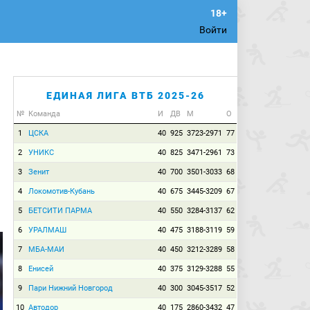
Войти
ЕДИНАЯ ЛИГА ВТБ 2025-26
№
Команда
И
ДВ
М
О
1
ЦСКА
40
925
3723-2971
77
2
УНИКС
40
825
3471-2961
73
3
Зенит
40
700
3501-3033
68
4
Локомотив-Кубань
40
675
3445-3209
67
5
БЕТСИТИ ПАРМА
40
550
3284-3137
62
6
УРАЛМАШ
40
475
3188-3119
59
7
МБА-МАИ
40
450
3212-3289
58
8
Енисей
40
375
3129-3288
55
9
Пари Нижний Новгород
40
300
3045-3517
52
10
Автодор
40
175
2860-3432
47