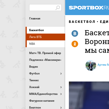
Главная
БАСКЕТБОЛ
ЕДИ
Баске
Баскетбол
R
Лига ВТБ
Ворон
Y
NBA
мы са
Матч ТВ. Прямой эфир
Подписка «Максимум»
Артем 
Видео
Футбол
Теннис
Хоккей
MMA/Единоборства
Фигурное катание
Биатлон