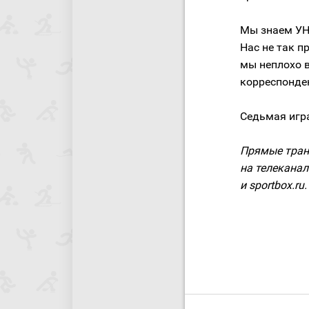
Мы знаем УНИ
Нас не так п
мы неплохо 
корреспонде
Седьмая игра
Прямые тран
на телеканал
и sportbox.ru.