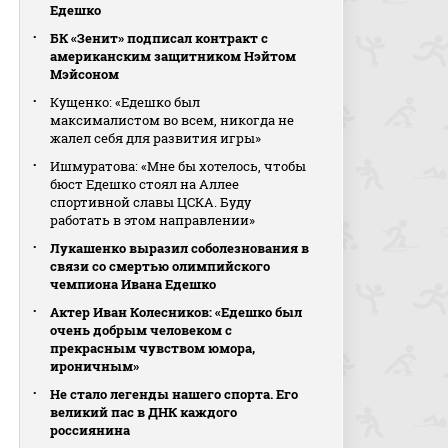
Едешко
БК «Зенит» подписал контракт с
американским защитником Нэйтом
Мэйсоном
Кущенко: «Едешко был
максималистом во всем, никогда не
жалел себя для развития игры»
Ишмуратова: «Мне бы хотелось, чтобы
бюст Едешко стоял на Аллее
спортивной славы ЦСКА. Буду
работать в этом направлении»
Лукашенко выразил соболезнования в
связи со смертью олимпийского
чемпиона Ивана Едешко
Актер Иван Колесников: «Едешко был
очень добрым человеком с
прекрасным чувством юмора,
ироничным»
Не стало легенды нашего спорта. Его
великий пас в ДНК каждого
россиянина