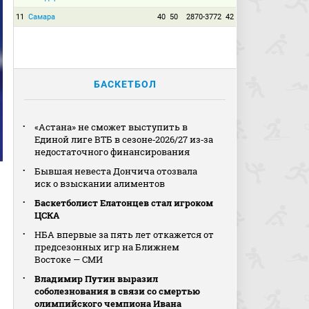
11
Самара
40
50
2870-3772
42
БАСКЕТБОЛ
«Астана» не сможет выступить в
Единой лиге ВТБ в сезоне‑2026/27 из‑за
недостаточного финансирования
Бывшая невеста Дончича отозвала
иск о взыскании алиментов
Баскетболист Елатонцев стал игроком
ЦСКА
НБА впервые за пять лет откажется от
предсезонных игр на Ближнем
Востоке — СМИ
Владимир Путин выразил
соболезнования в связи со смертью
олимпийского чемпиона Ивана