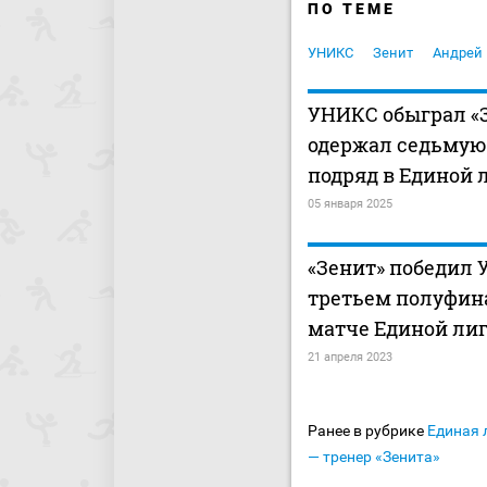
ПО ТЕМЕ
УНИКС
Зенит
Андрей
УНИКС обыграл «З
одержал седьмую
подряд в Единой 
05 января 2025
«Зенит» победил 
третьем полуфи
матче Единой ли
21 апреля 2023
Ранее в рубрике
Единая 
— тренер «Зенита»