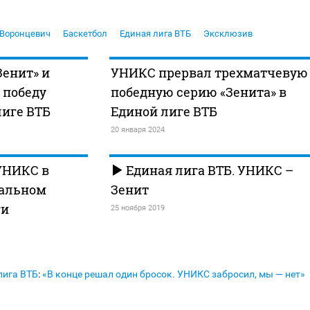
 Воронцевич
Баскетбол
Единая лига ВТБ
Эксклюзив
енит» и
УНИКС прервал трехматчевую
 победу
победную серию «Зенита» в
лиге ВТБ
Единой лиге ВТБ
20 января 2024
УНИКС в
Единая лига ВТБ. УНИКС –
нальном
Зенит
ги
25 ноября 2019
лига ВТБ
:
«В конце решал один бросок. УНИКС забросил, мы — нет»