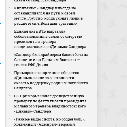
связи со смертью Сандлера
Кириленко: «Сандлер никогда не
останавливался на пути к своей
мечте. Грустно, когда уходят люди в
расцвете сил. Большая трагедия»
Единая лига ВТБ выразила
соболезнования в связи со смертью
президента и тренера
владивостокского «Динамо» Сандлера
«Сандлер был драйвером баскетбола на
Сахалине и на Дальнем Востоке» —
генсек РФБ Дячок
Приморское спортивное общество
«Динамо» заявило о готовности
оказать поддержку родным погибшего
Сандлера
СК Приморья начал доследственную
проверку по факту гибели президента
и главного тренера владивостокского
«Динамо» Сандлера
«Разные виды спорта, но общая боль».
Хоккейный «Адмирал» выразил