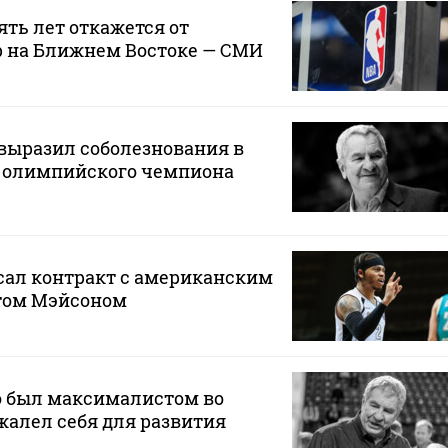
ять лет откажется от
р на Ближнем Востоке — СМИ
выразил соболезнования в
ю олимпийского чемпиона
сал контракт с американским
том Мэйсоном
о был максималистом во
 жалел себя для развития