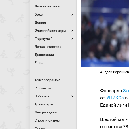
Лыжные гонки
Бокс
Допинг
Олимпийские игры
Формула-1
Легкая атлетика
Трансляции
Еще...
Андрей Воронцев
Телепрограмма
Результаты
Форвард «
Зе
События
от
УНИКСа
в
Трансферы
Единой лиги
Дни рождения
Шестой матч
Спорт и бизнес
со счетом 78
Форум