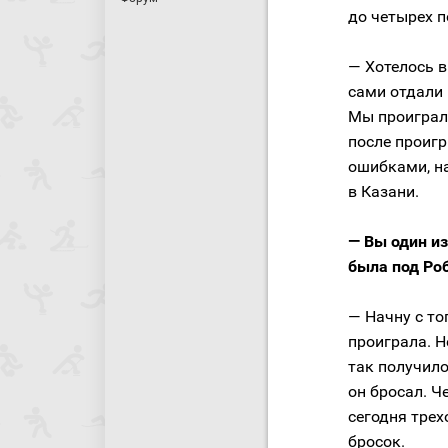
до четырех п
— Хотелось в
сами отдали 
Мы проиграли
после проигр
ошибками, на
в Казани.
— Вы один и
была под Ро
— Начну с то
проиграла. Н
так получило
он бросал. Ч
сегодня трех
бросок.