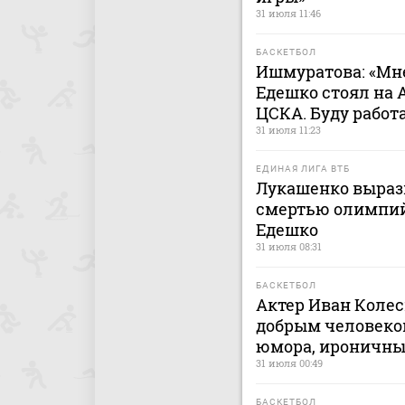
31 июля 11:46
БАСКЕТБОЛ
Ишмуратова: «Мне
Едешко стоял на 
ЦСКА. Буду работ
31 июля 11:23
ЕДИНАЯ ЛИГА ВТБ
Лукашенко вырази
смертью олимпий
Едешко
31 июля 08:31
БАСКЕТБОЛ
Актер Иван Колес
добрым человеко
юмора, ироничн
31 июля 00:49
БАСКЕТБОЛ