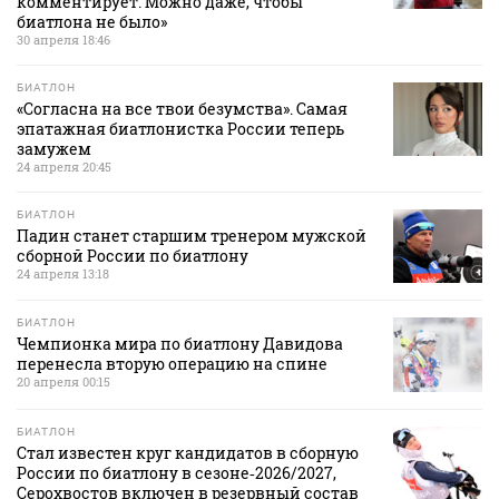
комментирует. Можно даже, чтобы
биатлона не было»
30 апреля 18:46
БИАТЛОН
«Согласна на все твои безумства». Самая
эпатажная биатлонистка России теперь
замужем
24 апреля 20:45
БИАТЛОН
Падин станет старшим тренером мужской
сборной России по биатлону
24 апреля 13:18
БИАТЛОН
Чемпионка мира по биатлону Давидова
перенесла вторую операцию на спине
20 апреля 00:15
БИАТЛОН
Стал известен круг кандидатов в сборную
России по биатлону в сезоне‑2026/2027,
Серохвостов включен в резервный состав