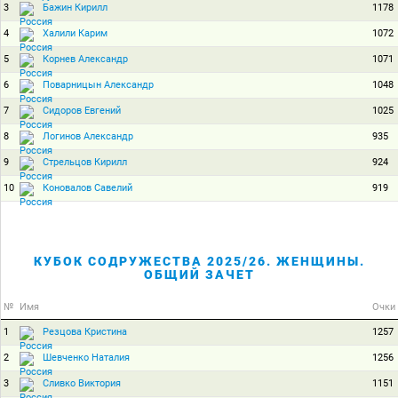
3
1178
Бажин Кирилл
4
1072
Халили Карим
5
1071
Корнев Александр
6
1048
Поварницын Александр
7
1025
Сидоров Евгений
8
935
Логинов Александр
9
924
Стрельцов Кирилл
10
919
Коновалов Савелий
КУБОК СОДРУЖЕСТВА 2025/26. ЖЕНЩИНЫ.
ОБЩИЙ ЗАЧЕТ
№
Имя
Очки
1
1257
Резцова Кристина
2
1256
Шевченко Наталия
3
1151
Сливко Виктория