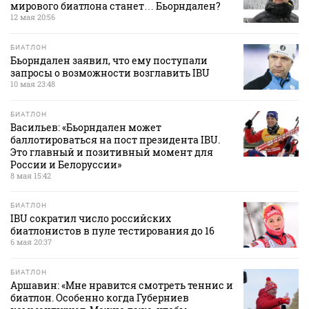
мирового биатлона станет… Бьорндален?
12 мая 20:56
БИАТЛОН
Бьорндален заявил, что ему поступали
запросы о возможности возглавить IBU
10 мая 23:48
БИАТЛОН
Васильев: «Бьорндален может
баллотироваться на пост президента IBU.
Это главный и позитивный момент для
России и Белоруссии»
8 мая 15:42
БИАТЛОН
IBU сократил число российских
биатлонистов в пуле тестирования до 16
6 мая 20:37
БИАТЛОН
Аршавин: «Мне нравится смотреть теннис и
биатлон. Особенно когда Губерниев