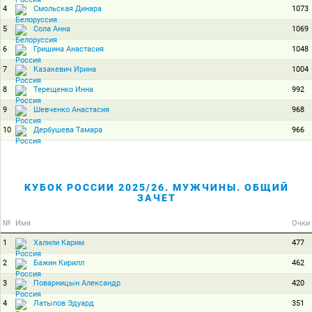
4
1073
Смольская Динара
5
1069
Сола Анна
6
1048
Гришина Анастасия
7
1004
Казакевич Ирина
8
992
Терещенко Инна
9
968
Шевченко Анастасия
10
966
Дербушева Тамара
КУБОК РОССИИ 2025/26. МУЖЧИНЫ. ОБЩИЙ
ЗАЧЕТ
№
Имя
Очки
1
477
Халили Карим
2
462
Бажин Кирилл
3
420
Поварницын Александр
4
351
Латыпов Эдуард