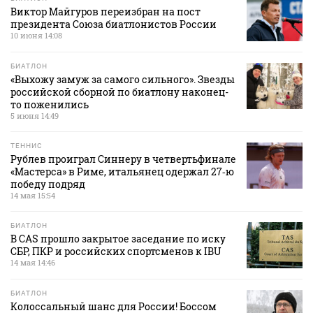
Виктор Майгуров переизбран на пост
президента Союза биатлонистов России
10 июня 14:08
БИАТЛОН
«Выхожу замуж за самого сильного». Звезды
российской сборной по биатлону наконец-
то поженились
5 июня 14:49
ТЕННИС
Рублев проиграл Синнеру в четвертьфинале
«Мастерса» в Риме, итальянец одержал 27‑ю
победу подряд
14 мая 15:54
БИАТЛОН
В CAS прошло закрытое заседание по иску
СБР, ПКР и российских спортсменов к IBU
14 мая 14:46
БИАТЛОН
Колоссальный шанс для России! Боссом