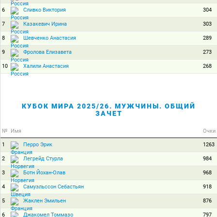
6
304
Сливко Виктория
7
303
Казакевич Ирина
8
289
Шевченко Анастасия
9
273
Фролова Елизавета
10
268
Халили Анастасия
КУБОК МИРА 2025/26. МУЖЧИНЫ. ОБЩИЙ
ЗАЧЕТ
№
Имя
Очки
1
1263
Перро Эрик
2
984
Легрейд Стурла
3
968
Ботн Йохан-Олав
4
918
Самуэльссон Себастьян
5
876
Жаклен Эмильен
6
797
Джакомел Томмазо