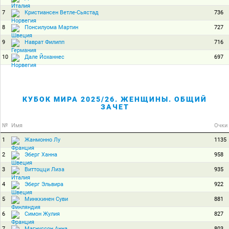
7
736
Кристиансен Ветле-Сьястад
8
727
Понсилуома Мартин
9
716
Наврат Филипп
10
697
Дале Йоханнес
КУБОК МИРА 2025/26. ЖЕНЩИНЫ. ОБЩИЙ
ЗАЧЕТ
№
Имя
Очки
1
1135
Жанмонно Лу
2
958
Эберг Ханна
3
935
Виттоцци Лиза
4
922
Эберг Эльвира
5
881
Минккинен Суви
6
827
Симон Жулия
7
803
Магнуссон Анна