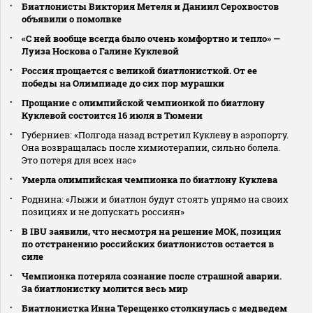
Биатлонисты Виктория Метеля и Даниил Серохвостов
объявили о помолвке
«С ней вообще всегда было очень комфортно и тепло» —
Луиза Носкова о Галине Куклевой
Россия прощается с великой биатлонисткой. От ее
победы на Олимпиаде до сих пор мурашки
Прощание с олимпийской чемпионкой по биатлону
Куклевой состоится 16 июля в Тюмени
Губерниев: «Полгода назад встретил Куклеву в аэропорту.
Она возвращалась после химиотерапии, сильно болела.
Это потеря для всех нас»
Умерла олимпийская чемпионка по биатлону Куклева
Роднина: «Лыжи и биатлон будут стоять упрямо на своих
позициях и не допускать россиян»
В IBU заявили, что несмотря на решение МОК, позиция
по отстранению российских биатлонистов остается в
силе
Чемпионка потеряла сознание после страшной аварии.
За биатлонистку молится весь мир
Биатлонистка Инна Терещенко столкнулась с медведем