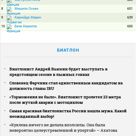
8
651
Мишело Осеан
9
639
Киркейде Марен
10
600
Бене Камилла
БИАТЛОН
Биатлонист Андрей Вьюхин будет выступать в
предстоящем сезоне в лыжных гонках
Словенец Фарчник стал единственным кандидатом на
должность главы IBU
«Торможения не было». Биатлонист пролетел 23 метра
после жуткой аварии с мотоциклом
Самая красивая биатлонистка России нашла мужа. Какой
неожиданный выбор!
«Куклева ничего не делала вполсилы. Она была
невероятно целеустремленной и упертой» — Ахатова