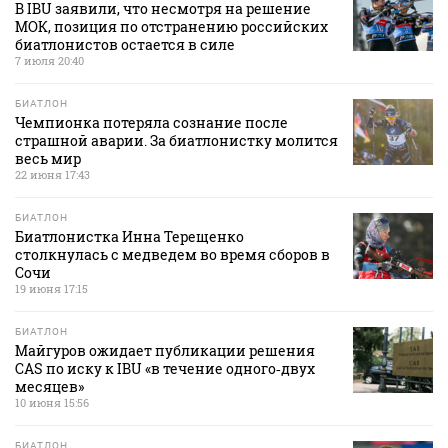
В IBU заявили, что несмотря на решение
МОК, позиция по отстранению российских
биатлонистов остается в силе
7 июля 20:40
БИАТЛОН
Чемпионка потеряла сознание после
страшной аварии. За биатлонистку молится
весь мир
22 июня 17:43
БИАТЛОН
Биатлонистка Инна Терещенко
столкнулась с медведем во время сборов в
Сочи
19 июня 17:15
БИАТЛОН
Майгуров ожидает публикации решения
CAS по иску к IBU «в течение одного‑двух
месяцев»
10 июня 15:56
БИАТЛОН