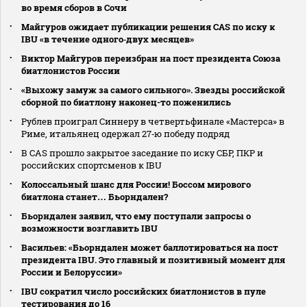
во время сборов в Сочи
Майгуров ожидает публикации решения CAS по иску к
IBU «в течение одного‑двух месяцев»
Виктор Майгуров переизбран на пост президента Союза
биатлонистов России
«Выхожу замуж за самого сильного». Звезды российской
сборной по биатлону наконец-то поженились
Рублев проиграл Синнеру в четвертьфинале «Мастерса» в
Риме, итальянец одержал 27‑ю победу подряд
В CAS прошло закрытое заседание по иску СБР, ПКР и
российских спортсменов к IBU
Колоссальный шанс для России! Боссом мирового
биатлона станет… Бьорндален?
Бьорндален заявил, что ему поступали запросы о
возможности возглавить IBU
Васильев: «Бьорндален может баллотироваться на пост
президента IBU. Это главный и позитивный момент для
России и Белоруссии»
IBU сократил число российских биатлонистов в пуле
тестирования до 16