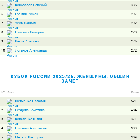
5
336
Коновалов Савелий
6
297
Еремин Роман
7
292
Усов Даниил
8
278
Евменов Дмитрий
9
275
Вагин Алексей
10
272
Логинов Александр
КУБОК РОССИИ 2025/26. ЖЕНЩИНЫ. ОБЩИЙ
ЗАЧЕТ
№
Имя
Очки
1
521
Шевченко Наталия
2
484
Резцова Кристина
3
371
Коваленко Юлия
4
333
Гришина Анастасия
5
309
Метеля Виктория