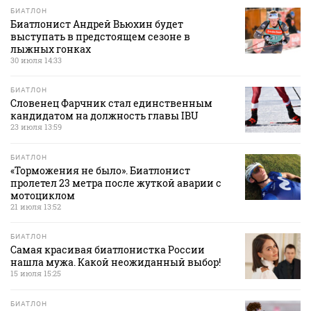
БИАТЛОН
Биатлонист Андрей Вьюхин будет
выступать в предстоящем сезоне в
лыжных гонках
30 июля 14:33
БИАТЛОН
Словенец Фарчник стал единственным
кандидатом на должность главы IBU
23 июля 13:59
БИАТЛОН
«Торможения не было». Биатлонист
пролетел 23 метра после жуткой аварии с
мотоциклом
21 июля 13:52
БИАТЛОН
Самая красивая биатлонистка России
нашла мужа. Какой неожиданный выбор!
15 июля 15:25
БИАТЛОН