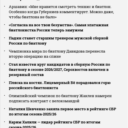
Аршавин: «Мне нравится смотреть теннис и биатлон.
Особенно когда Губерниев комментирует. Можно даже,
чтобы биатлона не было»
«Согласна на все твои безумства». Самая эпатажная
биатлонистка России теперь замужем
Падин станет старшим тренером мужской сборной
России по биатлону
Чемпионка мира по биатлону Давидова перенесла
вторую операцию на спине
Стал известен круг кандидатов в сборную России по
биатлону в сезоне‑2026/2027, Серохвостов включен в
резервный состав
Пляска на костях. Лицемерный Бё порадовался горю
российского биатлониста
Олимпийский чемпион по биатлону Жаклен намерен
подписать контракт с велокомандой
Наталия Шевченко заняла первое место в рейтинге СБР
по итогам сезона‑2025/26
Карим Халили — лидер рейтинга СБР по итогам
сезона‑2025/26