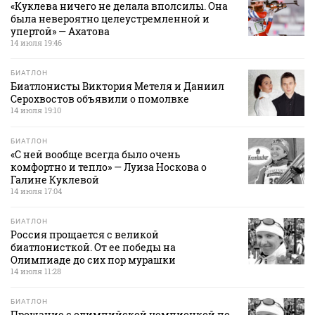
«Куклева ничего не делала вполсилы. Она
была невероятно целеустремленной и
упертой» — Ахатова
14 июля 19:46
БИАТЛОН
Биатлонисты Виктория Метеля и Даниил
Серохвостов объявили о помолвке
14 июля 19:10
БИАТЛОН
«С ней вообще всегда было очень
комфортно и тепло» — Луиза Носкова о
Галине Куклевой
14 июля 17:04
БИАТЛОН
Россия прощается с великой
биатлонисткой. От ее победы на
Олимпиаде до сих пор мурашки
14 июля 11:28
БИАТЛОН
Прощание с олимпийской чемпионкой по