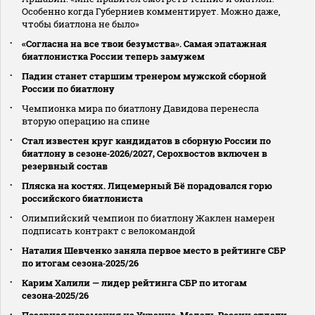
Особенно когда Губерниев комментирует. Можно даже,
чтобы биатлона не было»
«Согласна на все твои безумства». Самая эпатажная
биатлонистка России теперь замужем
Падин станет старшим тренером мужской сборной
России по биатлону
Чемпионка мира по биатлону Давидова перенесла
вторую операцию на спине
Стал известен круг кандидатов в сборную России по
биатлону в сезоне‑2026/2027, Серохвостов включен в
резервный состав
Пляска на костях. Лицемерный Бё порадовался горю
российского биатлониста
Олимпийский чемпион по биатлону Жаклен намерен
подписать контракт с велокомандой
Наталия Шевченко заняла первое место в рейтинге СБР
по итогам сезона‑2025/26
Карим Халили — лидер рейтинга СБР по итогам
сезона‑2025/26
Позорная церемония на Украине. Медаль России отдали