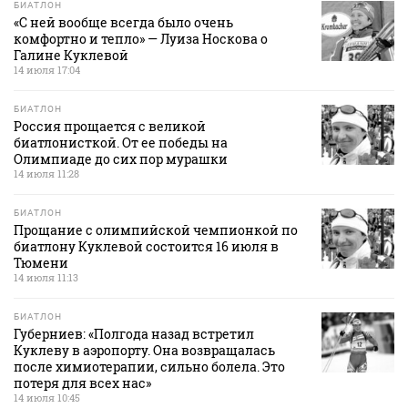
БИАТЛОН
«С ней вообще всегда было очень
комфортно и тепло» — Луиза Носкова о
Галине Куклевой
14 июля 17:04
БИАТЛОН
Россия прощается с великой
биатлонисткой. От ее победы на
Олимпиаде до сих пор мурашки
14 июля 11:28
БИАТЛОН
Прощание с олимпийской чемпионкой по
биатлону Куклевой состоится 16 июля в
Тюмени
14 июля 11:13
БИАТЛОН
Губерниев: «Полгода назад встретил
Куклеву в аэропорту. Она возвращалась
после химиотерапии, сильно болела. Это
потеря для всех нас»
14 июля 10:45