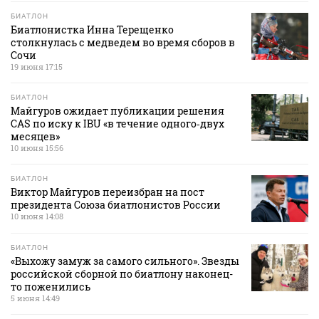
БИАТЛОН
Биатлонистка Инна Терещенко
столкнулась с медведем во время сборов в
Сочи
19 июня 17:15
БИАТЛОН
Майгуров ожидает публикации решения
CAS по иску к IBU «в течение одного‑двух
месяцев»
10 июня 15:56
БИАТЛОН
Виктор Майгуров переизбран на пост
президента Союза биатлонистов России
10 июня 14:08
БИАТЛОН
«Выхожу замуж за самого сильного». Звезды
российской сборной по биатлону наконец-
то поженились
5 июня 14:49