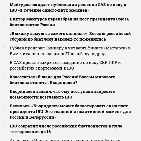
Майгуров ожидает публикации решения CAS по иску к
IBU «в течение одного‑двух месяцев»
Виктор Майгуров переизбран на пост президента Союза
биатлонистов России
«Выхожу замуж за самого сильного». Звезды российской
сборной по биатлону наконец-то поженились
Рублев проиграл Синнеру в четвертьфинале «Мастерса» в
Риме, итальянец одержал 27‑ю победу подряд
В CAS прошло закрытое заседание по иску СБР, ПКР и
российских спортсменов к IBU
Колоссальный шанс для России! Боссом мирового
биатлона станет… Бьорндален?
Бьорндален заявил, что ему поступали запросы о
возможности возглавить IBU
Васильев: «Бьорндален может баллотироваться на пост
президента IBU. Это главный и позитивный момент для
России и Белоруссии»
IBU сократил число российских биатлонистов в пуле
тестирования до 16
Аршавин: «Мне нравится смотреть теннис и биатлон.