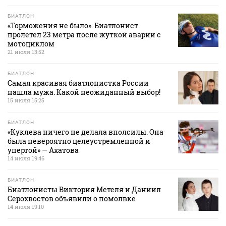
БИАТЛОН
«Торможения не было». Биатлонист
пролетел 23 метра после жуткой аварии с
мотоциклом
21 июля 13:52
БИАТЛОН
Самая красивая биатлонистка России
нашла мужа. Какой неожиданный выбор!
15 июля 15:25
БИАТЛОН
«Куклева ничего не делала вполсилы. Она
была невероятно целеустремленной и
упертой» — Ахатова
14 июля 19:46
БИАТЛОН
Биатлонисты Виктория Метеля и Даниил
Серохвостов объявили о помолвке
14 июля 19:10