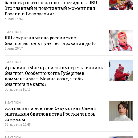
баллотироваться на пост президента IBU.
Это главный и позитивный момент для
России и Белоруссии»
8 мая 15:42
БИАТЛОН
IBU сократил число российских
биатлонистов в пуле тестирования до 16
6 мая 20:37
БИАТЛОН
Аршавин: «Мне нравится смотреть теннис и
биатлон. Особенно когда Губерниев
комментирует. Можно даже, чтобы
биатлона не было»
30 апреля 18:46
БИАТЛОН
«Согласна на все твои безумства». Самая
эпатажная биатлонистка России теперь
замужем
24 апреля 20:45
БИАТЛОН