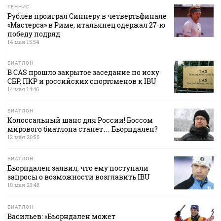
ТЕННИС
Рублев проиграл Синнеру в четвертьфинале
«Мастерса» в Риме, итальянец одержал 27‑ю
победу подряд
14 мая 15:54
БИАТЛОН
В CAS прошло закрытое заседание по иску
СБР, ПКР и российских спортсменов к IBU
14 мая 14:46
БИАТЛОН
Колоссальный шанс для России! Боссом
мирового биатлона станет… Бьорндален?
12 мая 20:56
БИАТЛОН
Бьорндален заявил, что ему поступали
запросы о возможности возглавить IBU
10 мая 23:48
БИАТЛОН
Васильев: «Бьорндален может