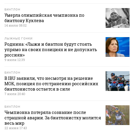
БИАТЛОН
Умерла олимпийская чемпионка по
биатлону Куклева
14 июля 08:02
ЛЫЖНЫЕ ГОНКИ
Роднина: «Лыжи и биатлон будут стоять
упрямо на своих позициях и не допускать
россиян»
9 июля 12:39
БИАТЛОН
В IBU заявили, что несмотря на решение
МОК, позиция по отстранению российских
биатлонистов остается в силе
7 июля 20:40
БИАТЛОН
Чемпионка потеряла сознание после
страшной аварии. За биатлонистку молится
весь мир
22 июня 17:43