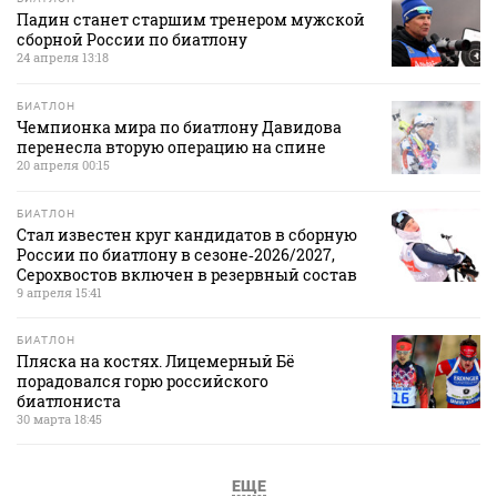
Падин станет старшим тренером мужской
сборной России по биатлону
24 апреля 13:18
БИАТЛОН
Чемпионка мира по биатлону Давидова
перенесла вторую операцию на спине
20 апреля 00:15
БИАТЛОН
Стал известен круг кандидатов в сборную
России по биатлону в сезоне‑2026/2027,
Серохвостов включен в резервный состав
9 апреля 15:41
БИАТЛОН
Пляска на костях. Лицемерный Бё
порадовался горю российского
биатлониста
30 марта 18:45
ЕЩЕ