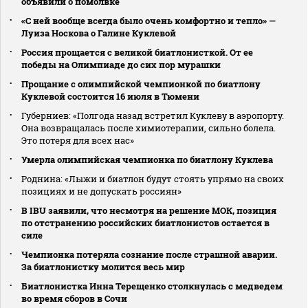
объявили о помолвке
«С ней вообще всегда было очень комфортно и тепло» —
Луиза Носкова о Галине Куклевой
Россия прощается с великой биатлонисткой. От ее
победы на Олимпиаде до сих пор мурашки
Прощание с олимпийской чемпионкой по биатлону
Куклевой состоится 16 июля в Тюмени
Губерниев: «Полгода назад встретил Куклеву в аэропорту.
Она возвращалась после химиотерапии, сильно болела.
Это потеря для всех нас»
Умерла олимпийская чемпионка по биатлону Куклева
Роднина: «Лыжи и биатлон будут стоять упрямо на своих
позициях и не допускать россиян»
В IBU заявили, что несмотря на решение МОК, позиция
по отстранению российских биатлонистов остается в
силе
Чемпионка потеряла сознание после страшной аварии.
За биатлонистку молится весь мир
Биатлонистка Инна Терещенко столкнулась с медведем
во время сборов в Сочи