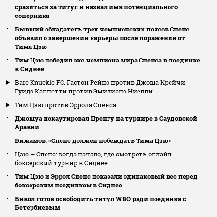
сразиться за титул и назвал имя потенциального
соперника
Бывший обладатель трех чемпионских поясов Спенс
объявил о завершении карьеры после поражения от
Тима Цзю
Тим Цзю победил экс‑чемпиона мира Спенса в поединке
в Сиднее
Bare Knuckle FC. Гастон Рейно против Джоша Крейчи.
Гуидо Каннетти против Эмилиано Ниелли
Тим Цзю против Эррола Спенса
Джошуа нокаутировал Пренгу на турнире в Саудовской
Аравии
Бижамов: «Спенс должен побеждать Тима Цзю»
Цзю — Спенс: когда начало, где смотреть онлайн
боксерский турнир в Сиднее
Тим Цзю и Эррол Спенс показали одинаковый вес перед
боксерским поединком в Сиднее
Бивол готов освободить титул WBO ради поединка с
Бетербиевым