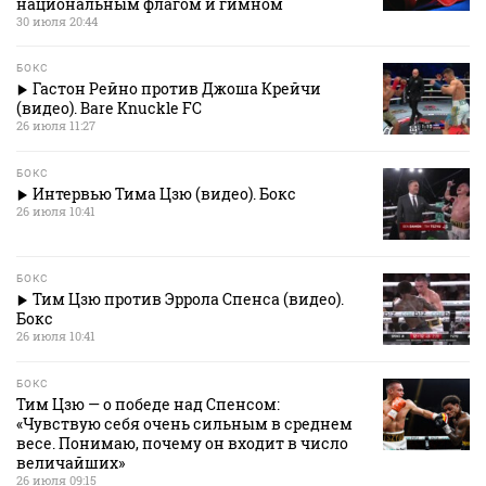
национальным флагом и гимном
30 июля 20:44
БОКС
Гастон Рейно против Джоша Крейчи
(видео). Bare Knuckle FC
26 июля 11:27
БОКС
Интервью Тима Цзю (видео). Бокс
26 июля 10:41
БОКС
Тим Цзю против Эррола Спенса (видео).
Бокс
26 июля 10:41
БОКС
Тим Цзю — о победе над Спенсом:
«Чувствую себя очень сильным в среднем
весе. Понимаю, почему он входит в число
величайших»
26 июля 09:15