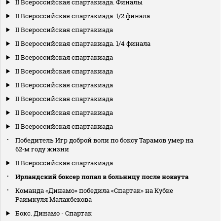
II Всероссийская спартакиада. Финалы
II Всероссийская спартакиада. 1/2 финала
II Всероссийская спартакиада
II Всероссийская спартакиада. 1/4 финала
II Всероссийская спартакиада
II Всероссийская спартакиада
II Всероссийская спартакиада
II Всероссийская спартакиада
II Всероссийская спартакиада
II Всероссийская спартакиада
Победитель Игр доброй воли по боксу Тарамов умер на
62‑м году жизни
II Всероссийская спартакиада
Ирландский боксер попал в больницу после нокаута
Команда «Динамо» победила «Спартак» на Кубке
Раимкуля Малахбекова
Бокс. Динамо - Спартак