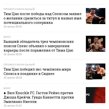
ПРОФЕССИОНАЛЬНЫЙ
Тим Цзю после победы над Спенсом заявил
о желании сразиться за титул и назвал имя
потенциального соперника
26 июля 08:56
БОКС
Бывший обладатель трех чемпионских
поясов Спенс объявил о завершении
карьеры после поражения от Тима Цзю
26 июля 08:39
ПРОФЕССИОНАЛЬНЫЙ
Тим Цзю победил экс‑чемпиона мира
Спенса в поединке в Сиднее
26 июля 08:24
БОКС
Bare Knuckle FC. Гастон Рейно против
Джоша Крейчи. Гуидо Каннетти против
Эмилиано Ниелли
26 июля 01:50