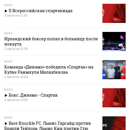
БОКС
II Всероссийская спартакиада
3 августа 11:25
БОКС
Ирландский боксер попал в больницу после
нокаута
2 августа 15:39
БОКС
Команда «Динамо» победила «Спартак» на
Кубке Раимкуля Малахбекова
2 августа 15:24
БОКС
Бокс. Динамо - Спартак
2 августа 12:50
БОКС
Bare Knuckle FC. Льюис Гарсайд против
Брэдли Тейлора. Льюис Кин против Стю