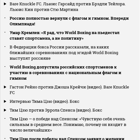
Bare Knuckle FC. Льюис Гарсайд против Брэдли Тейлора.
Льюис Кин против Стю Мартина
Россию полностью вернули с флагом и гимном. Впереди
Олимпиада!
Умар Кремлев: «Я рад, что World Boxing на пьедестал
ставят спортсмена, а не политику»
В Федерации бокса России рассказали, на каких
ближайших соревнованиях под эгидой World Boxing
выступят россияне
World Boxing допустила российских спортсменов к
участию в соревнованиях с национальным флагом и
гимном
Гастон Рейно против Джоша Крейчи (видео). Bare Knuckle
FC
Интервью Тима Цзю (видео). Бокс
Тим Цзю против Эррола Спенса (видео). Бокс
Тим Цзю — о победе над Спенсом: «Чувствую себя очень
сильным в среднем весе. Понимаю, почему он входит в
число величайших»
Тим Цзю после победы над Спенсом заявил о желании