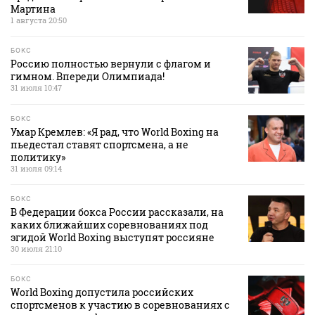
Мартина
1 августа 20:50
БОКС
Россию полностью вернули с флагом и
гимном. Впереди Олимпиада!
31 июля 10:47
БОКС
Умар Кремлев: «Я рад, что World Boxing на
пьедестал ставят спортсмена, а не
политику»
31 июля 09:14
БОКС
В Федерации бокса России рассказали, на
каких ближайших соревнованиях под
эгидой World Boxing выступят россияне
30 июля 21:10
БОКС
World Boxing допустила российских
спортсменов к участию в соревнованиях с