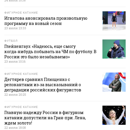
24 июля 15:16
ФИГУРНОЕ КАТАНИЕ
Игнатова анонсировала произвольную
программу на новый сезон
23 июля 23:33
ФУТБОЛ
Глейхенгауз: «Надеюсь, еще смогу
когда‑нибудь побывать на ЧМ по футболу. В
России это было незабываемо»
23 июля 10:16
ФИГУРНОЕ КАТАНИЕ
Дегтярев сравнил Плющенко с
релокантами из‑за высказываний о
деградации российских фигуристов
22 июля 20:25
ФИГУРНОЕ КАТАНИЕ
Главную надежду России в фигурном
катании допустили на Гран-при. Лена,
ждем золото!
22 июля 18:08