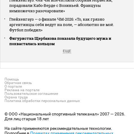
Глейхенгауз: «На ЧМ впечатлила сборная Норвегии,
порадовали Кабо‑Верде с Возиньей. Французы
немножечко разочаровали»
Глейхенгауз — о финале ЧМ‑2026: «То, как грязно
аргентинцы себя ведут на поле, — абсолютно не моё.
Футбол победил»
Фигуристка Щербакова показала будущего мужа и
похвасталась кольцом
ЕЩЕ
Помощь
Обратная связь
О портале
Реклама на портале
Пользовательское соглашение
Охрана труда
Политика обработки персональных данных
© ООО «Национальный спортивный телеканал» 2007 — 2026.
Для лиц старше 18 лет
На сайте применяются рекомендательные технологии.
Подробнее в
Правилах применения рекомендательных