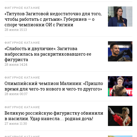
ФИГУРНОЕ КАТАНИЕ
«Титулов Загитовой недостаточно для того,
чтобы работать с детьми». Губерниев — о
споре чемпионки ОИ с Ригини
28 июля 15:13
ФИГУРНОЕ КАТАНИЕ
«Слабость и двуличие». Загитова
набросилась на раскритиковавшего ее
фигуриста
28 июля 14:24
ФИГУРНОЕ КАТАНИЕ
Олимпийский чемпион Малинин: «Пришло
время для чего‑то нового и чего‑то другого»
28 июля 00:37
ФИГУРНОЕ КАТАНИЕ
Великую российскую фигуристку обвинили
в насилии. Удар нанесла… родная дочь!
27 июля 11:30
ФИГУРНОЕ КАТАНИЕ