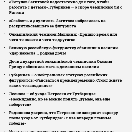
«Титулов Загитовой недостаточно для того, чтобы
работать с детьми». Губерниев — о споре чемпионки ОИ с
Ригини
«Слабость и двуличие». Загитова набросилась на
раскритиковавшего ее фигуриста
Олимпийский чемпион Малинин: «Пришло время для
чего‑то нового и чего‑то другого»
Великую российскую фигуристку обвинили в насилии.
Удар нанесла… родная дочь!
Дочь двукратной олимпийской чемпионки Оксаны
Грищук обвинила мать в домашнем насилии
Губерниев — о нейтральных статусах российских
фигуристов: «Радоваться преждевременно. Стоит ждать
каких‑то заподлянок»
Леонова — об уходе Петросян от Тутберидзе:
«Неожиданно, но ее можно понять. Думаю, она еще
поборется»
Радионова уверена, что Петросян не завершит карьеру
после ухода от Тутберидзе: «У нее впереди главные
победы»
Игнатова анонсировала произвольную программу на