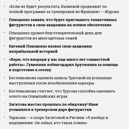
«Если не будет результата, Валиевой предъявят по
полной программе за тренировки во Франции» — Журова
Плющенко заявил, что будет приглашать талантливых
фигуристов в свою академию на полное обеспечение
Плющенко провел благотворительный день для
фигуристов из многодетных семей
Евгений Плющенко назвал свою академию
неприбыльной историей
«Верю, что впереди у нас еще много лет совместной
работы». Гуменник поблагодарил Арутюняна за помощь
в подготовке к сезону
Бестемьянова оценила шансы Трусовой на успешные
выступления после возобновления карьеры
Бестемьянова считает, что Трусова способна завоевать
золото на Олимпийских играх
Загитова жестко прошлась по обидчику! Иван
усомнился в тренерском даре фигуристки
Тарасова — о споре Загитовой и Ригини: «Я вообще в
недоумении. Он забыл, кто такая Алина»