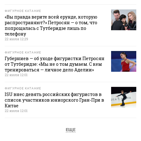
ФИГУРНОЕ КАТАНИЕ
«Вы правда верите всей ерунде, которую
распространяют?» Петросян — о том, что
попрощалась с Тутберидзе лишь по
телефону
22 июля 12:29
ФИГУРНОЕ КАТАНИЕ
Губерниев — об уходе фигуристки Петросян
от Тутберидзе: «Мы не о том думаем. С кем
тренироваться — личное дело Аделии»
22 июля 12:01
ФИГУРНОЕ КАТАНИЕ
ISU внес девять российских фигуристов в
список участников юниорского Гран‑При в
Китае
22 июля 12:01
ЕЩЕ