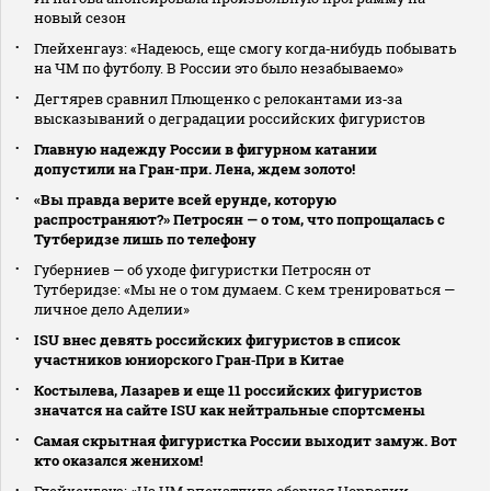
новый сезон
Глейхенгауз: «Надеюсь, еще смогу когда‑нибудь побывать
на ЧМ по футболу. В России это было незабываемо»
Дегтярев сравнил Плющенко с релокантами из‑за
высказываний о деградации российских фигуристов
Главную надежду России в фигурном катании
допустили на Гран-при. Лена, ждем золото!
«Вы правда верите всей ерунде, которую
распространяют?» Петросян — о том, что попрощалась с
Тутберидзе лишь по телефону
Губерниев — об уходе фигуристки Петросян от
Тутберидзе: «Мы не о том думаем. С кем тренироваться —
личное дело Аделии»
ISU внес девять российских фигуристов в список
участников юниорского Гран‑При в Китае
Костылева, Лазарев и еще 11 российских фигуристов
значатся на сайте ISU как нейтральные спортсмены
Самая скрытная фигуристка России выходит замуж. Вот
кто оказался женихом!