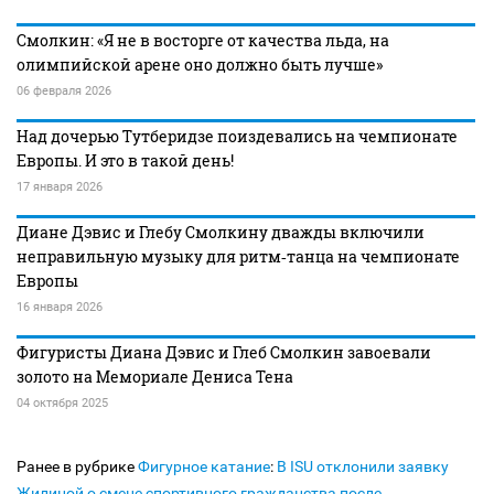
Смолкин: «Я не в восторге от качества льда, на
олимпийской арене оно должно быть лучше»
06 февраля 2026
Над дочерью Тутберидзе поиздевались на чемпионате
Европы. И это в такой день!
17 января 2026
Диане Дэвис и Глебу Смолкину дважды включили
неправильную музыку для ритм‑танца на чемпионате
Европы
16 января 2026
Фигуристы Диана Дэвис и Глеб Смолкин завоевали
золото на Мемориале Дениса Тена
04 октября 2025
Ранее в рубрике
Фигурное катание
:
В ISU отклонили заявку
Жилиной о смене спортивного гражданства после