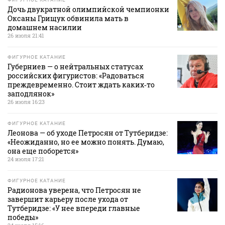
Дочь двукратной олимпийской чемпионки
Оксаны Грищук обвинила мать в
домашнем насилии
26 июля 21:41
ФИГУРНОЕ КАТАНИЕ
Губерниев — о нейтральных статусах
российских фигуристов: «Радоваться
преждевременно. Стоит ждать каких‑то
заподлянок»
26 июля 16:23
ФИГУРНОЕ КАТАНИЕ
Леонова — об уходе Петросян от Тутберидзе:
«Неожиданно, но ее можно понять. Думаю,
она еще поборется»
24 июля 17:21
ФИГУРНОЕ КАТАНИЕ
Радионова уверена, что Петросян не
завершит карьеру после ухода от
Тутберидзе: «У нее впереди главные
победы»