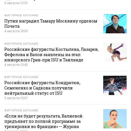
5 августа 13:15
ФИГУРНОЕ КАТАНИЕ
Путин наградил Тамару Москвину орденом
Почета
4 августа 18:02
ФИГУРНОЕ КАТАНИЕ
Российские фигуристы Костылева, Лазарев,
Фефелова и Валов заявлены на этап
юниорского Гран‑при ISU в Таиланде
4 августа 13:42
ФИГУРНОЕ КАТАНИЕ
Российские фигуристы Кондратюк,
Семененко и Садкова получили
нейтральный статус от ISU
3 августа 19:57
ФИГУРНОЕ КАТАНИЕ
«Если не будет результата, Валиевой
предъявят по полной программе за
тренировки во Франции» — Журова