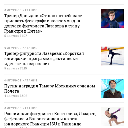
ФИГУРНОЕ КАТАНИЕ
Тренер Давыдов: «От нас потребовали
прислать фотографии костюмов для
допуска фигуриста Лазарева к этапу
Гран‑при в Китае»
5 августа 14:27
ФИГУРНОЕ КАТАНИЕ
Тренер фигуриста Лазарева: «Короткая
юниорская программа фактически
идентична взрослой»
5 августа 13:15
ФИГУРНОЕ КАТАНИЕ
Путин наградил Тамару Москвину орденом
Почета
4 августа 18:02
ФИГУРНОЕ КАТАНИЕ
Российские фигуристы Костылева, Лазарев,
Фефелова и Валов заявлены на этап
юниорского Гран‑при ISU в Таиланде