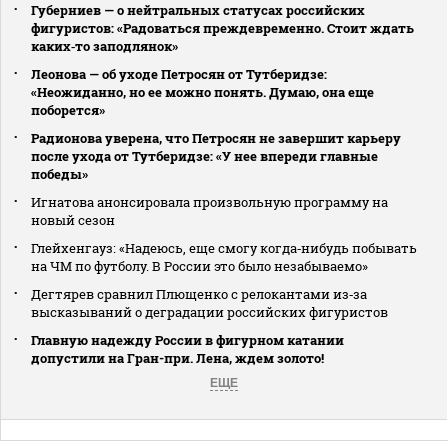
Губерниев — о нейтральных статусах российских
фигуристов: «Радоваться преждевременно. Стоит ждать
каких‑то заподлянок»
Леонова — об уходе Петросян от Тутберидзе:
«Неожиданно, но ее можно понять. Думаю, она еще
поборется»
Радионова уверена, что Петросян не завершит карьеру
после ухода от Тутберидзе: «У нее впереди главные
победы»
Игнатова анонсировала произвольную программу на
новый сезон
Глейхенгауз: «Надеюсь, еще смогу когда‑нибудь побывать
на ЧМ по футболу. В России это было незабываемо»
Дегтярев сравнил Плющенко с релокантами из‑за
высказываний о деградации российских фигуристов
Главную надежду России в фигурном катании
допустили на Гран-при. Лена, ждем золото!
ЕЩЕ