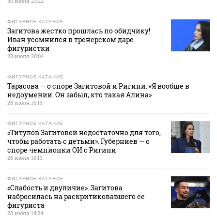
30 июля 23:22
ФИГУРНОЕ КАТАНИЕ
Загитова жестко прошлась по обидчику!
Иван усомнился в тренерском даре
фигуристки
28 июля 20:04
ФИГУРНОЕ КАТАНИЕ
Тарасова — о споре Загитовой и Ригини: «Я вообще в
недоумении. Он забыл, кто такая Алина»
28 июля 16:13
ФИГУРНОЕ КАТАНИЕ
«Титулов Загитовой недостаточно для того,
чтобы работать с детьми». Губерниев — о
споре чемпионки ОИ с Ригини
28 июля 15:13
ФИГУРНОЕ КАТАНИЕ
«Слабость и двуличие». Загитова
набросилась на раскритиковавшего ее
фигуриста
28 июля 14:24