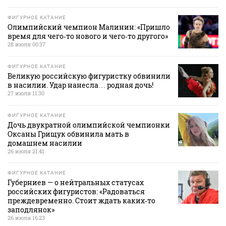
ФИГУРНОЕ КАТАНИЕ
Олимпийский чемпион Малинин: «Пришло
время для чего‑то нового и чего‑то другого»
28 июля 00:37
ФИГУРНОЕ КАТАНИЕ
Великую российскую фигуристку обвинили
в насилии. Удар нанесла… родная дочь!
27 июля 11:30
ФИГУРНОЕ КАТАНИЕ
Дочь двукратной олимпийской чемпионки
Оксаны Грищук обвинила мать в
домашнем насилии
26 июля 21:41
ФИГУРНОЕ КАТАНИЕ
Губерниев — о нейтральных статусах
российских фигуристов: «Радоваться
преждевременно. Стоит ждать каких‑то
заподлянок»
26 июля 16:23