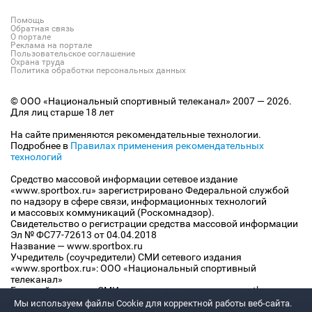
Помощь
Обратная связь
О портале
Реклама на портале
Пользовательское соглашение
Охрана труда
Политика обработки персональных данных
© ООО «Национальный спортивный телеканал» 2007 — 2026.
Для лиц старше 18 лет
На сайте применяются рекомендательные технологии.
Подробнее в
Правилах применения рекомендательных
технологий
Средство массовой информации сетевое издание
«www.sportbox.ru» зарегистрировано Федеральной службой
по надзору в сфере связи, информационных технологий
и массовых коммуникаций (Роскомнадзор).
Свидетельство о регистрации средства массовой информации
Эл № ФС77-72613 от 04.04.2018
Название — www.sportbox.ru
Учредитель (соучредители) СМИ сетевого издания
«www.sportbox.ru»: ООО «Национальный спортивный
телеканал»
Главный редактор СМИ сетевого издания «www.sportbox.ru»:
Конов В.А.
Мы используем файлы Сookie для корректной работы веб-сайта.