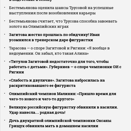
Бестемьянова оценила шансы Трусовой на успешные
выступления после возобновления карьеры
Бестемьянова считает, что Трусова способна завоевать
золото на Олимпийских играх
Загитова жестко прошлась по обидчику! Иван
усомнился в тренерском даре фигуристки
Тарасова — о споре Загитовой и Ригини: «Я вообще в
недоумении. Он забыл, кто такая Алина»
«Титулов Загитовой недостаточно для того, чтобы
работать с детьми». Губерниев — о споре чемпионки ОИ с
Ригини
«Слабость и двуличие». Загитова набросилась на
раскритиковавшего ее фигуриста
Олимпийский чемпион Малинин: «Пришло время для
чего‑то нового и чего‑то другого»
Великую российскую фигуристку обвинили в насилии.
Удар нанесла… родная дочь!
Дочь двукратной олимпийской чемпионки Оксаны
Грищук обвинила мать в домашнем насилии