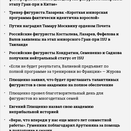
этапу Гран‑при в Китае»
Тренер фигуриста Лазарева: «Короткая юниорская
программа фактически идентична взрослой»
Путин наградил Тамару Москвину орденом Почета
Российские фигуристы Костылева, Лазарев, Фефелова и
Валов заявлены на этап юниорского Гран‑при ISU в
Таиланде
Российские фигуристы Кондратюк, Семененко и Садкова
получили нейтральный статус от ISU
«Если не будет результата, Валиевой предъявят по
полной программе за тренировки во Франции» — Журова
Плющенко заявил, что будет приглашать талантливых
фигуристов в свою академию на полное обеспечение
Плющенко провел благотворительный день для
фигуристов из многодетных семей
Евгений Плющенко назвал свою академию
неприбыльной историей
«Верю, что впереди у нас еще много лет совместной
работы». Гуменник поблагодарил Арутюняна за помощь
в подготовке к сезону