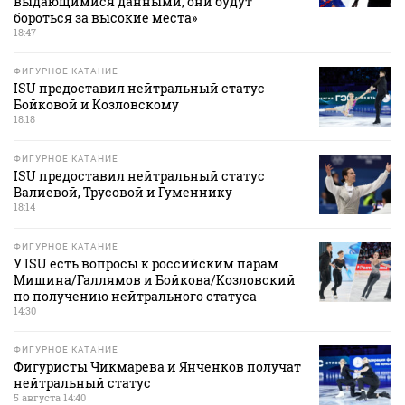
выдающимися данными, они будут
бороться за высокие места»
18:47
ФИГУРНОЕ КАТАНИЕ
ISU предоставил нейтральный статус
Бойковой и Козловскому
18:18
ФИГУРНОЕ КАТАНИЕ
ISU предоставил нейтральный статус
Валиевой, Трусовой и Гуменнику
18:14
ФИГУРНОЕ КАТАНИЕ
У ISU есть вопросы к российским парам
Мишина/Галлямов и Бойкова/Козловский
по получению нейтрального статуса
14:30
ФИГУРНОЕ КАТАНИЕ
Фигуристы Чикмарева и Янченков получат
нейтральный статус
5 августа 14:40