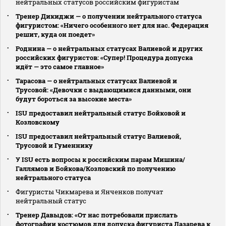
нейтральных статусов российским фигуристам
Тренер Дикиджи — о получении нейтрального статуса
фигуристом: «Ничего особенного нет для нас. Федерация
решит, куда он поедет»
Роднина — о нейтральных статусах Валиевой и других
российских фигуристов: «Супер! Процедура допуска
идёт — это самое главное»
Тарасова — о нейтральных статусах Валиевой и
Трусовой: «Девочки с выдающимися данными, они
будут бороться за высокие места»
ISU предоставил нейтральный статус Бойковой и
Козловскому
ISU предоставил нейтральный статус Валиевой,
Трусовой и Гуменнику
У ISU есть вопросы к российским парам Мишина/
Галлямов и Бойкова/Козловский по получению
нейтрального статуса
Фигуристы Чикмарева и Янченков получат
нейтральный статус
Тренер Давыдов: «От нас потребовали прислать
фотографии костюмов для допуска фигуриста Лазарева к