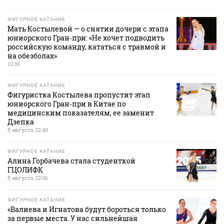
ФИГУРНОЕ КАТАНИЕ
Мать Костылевой — о снятии дочери с этапа
юниорского Гран‑при: «Не хочет подводить
российскую команду, кататься с травмой и
на обезболах»
10:35
ФИГУРНОЕ КАТАНИЕ
Фигуристка Костылева пропустит этап
юниорского Гран‑при в Китае по
медицинским показателям, ее заменит
Дзепка
8 августа 22:40
ФИГУРНОЕ КАТАНИЕ
Алина Горбачева стала студенткой
ГЦОЛИФК
8 августа 22:06
ФИГУРНОЕ КАТАНИЕ
«Валиева и Игнатова будут бороться только
за первые места. У нас сильнейшая