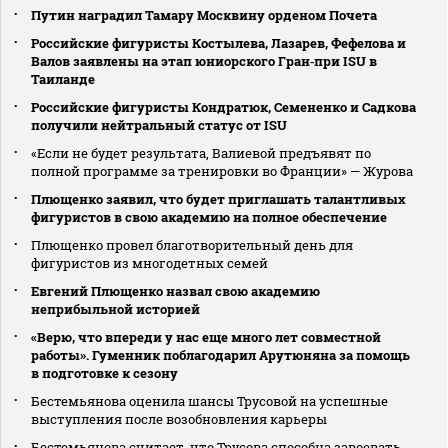
Путин наградил Тамару Москвину орденом Почета
Российские фигуристы Костылева, Лазарев, Фефелова и
Валов заявлены на этап юниорского Гран‑при ISU в
Таиланде
Российские фигуристы Кондратюк, Семененко и Садкова
получили нейтральный статус от ISU
«Если не будет результата, Валиевой предъявят по
полной программе за тренировки во Франции» — Журова
Плющенко заявил, что будет приглашать талантливых
фигуристов в свою академию на полное обеспечение
Плющенко провел благотворительный день для
фигуристов из многодетных семей
Евгений Плющенко назвал свою академию
неприбыльной историей
«Верю, что впереди у нас еще много лет совместной
работы». Гуменник поблагодарил Арутюняна за помощь
в подготовке к сезону
Бестемьянова оценила шансы Трусовой на успешные
выступления после возобновления карьеры
Бестемьянова считает, что Трусова способна завоевать