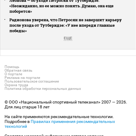
Леонова — об уходе Петросян от Тутберидзе:
«Неожиданно, но ее можно понять. Думаю, она еще
поборется»
Радионова уверена, что Петросян не завершит карьеру
после ухода от Тутберидзе: «У нее впереди главные
победы»
ЕЩЕ
Помощь
Обратная связь
О портале
Реклама на портале
Пользовательское соглашение
Охрана труда
Политика обработки персональных данных
© ООО «Национальный спортивный телеканал» 2007 — 2026.
Для лиц старше 18 лет
На сайте применяются рекомендательные технологии.
Подробнее в
Правилах применения рекомендательных
технологий
Средство массовой информации сетевое издание