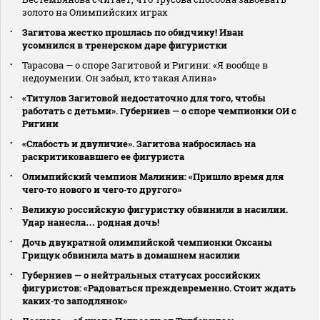
золото на Олимпийских играх
Загитова жестко прошлась по обидчику! Иван
усомнился в тренерском даре фигуристки
Тарасова — о споре Загитовой и Ригини: «Я вообще в
недоумении. Он забыл, кто такая Алина»
«Титулов Загитовой недостаточно для того, чтобы
работать с детьми». Губерниев — о споре чемпионки ОИ с
Ригини
«Слабость и двуличие». Загитова набросилась на
раскритиковавшего ее фигуриста
Олимпийский чемпион Малинин: «Пришло время для
чего‑то нового и чего‑то другого»
Великую российскую фигуристку обвинили в насилии.
Удар нанесла… родная дочь!
Дочь двукратной олимпийской чемпионки Оксаны
Грищук обвинила мать в домашнем насилии
Губерниев — о нейтральных статусах российских
фигуристов: «Радоваться преждевременно. Стоит ждать
каких‑то заподлянок»