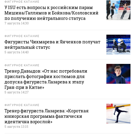
ФИГУРНОЕ КАТАНИЕ
У ISU есть вопросы к российским парам
Мишина/Галлямов и Бойкова/Козловский
по получению нейтрального статуса
7 августа 14:30
ФИГУРНОЕ КАТАНИЕ
Фигуристы Чикмарева и Янченков получат
нейтральный статус
5 августа 14:40
ФИГУРНОЕ КАТАНИЕ
Тренер Давыдов: «От нас потребовали
прислать фотографии костюмов для
допуска фигуриста Лазарева к этапу
Гран‑при в Китае»
5 августа 14:27
ФИГУРНОЕ КАТАНИЕ
Тренер фигуриста Лазарева: «Короткая
юниорская программа фактически
идентична взрослой»
5 августа 13:15