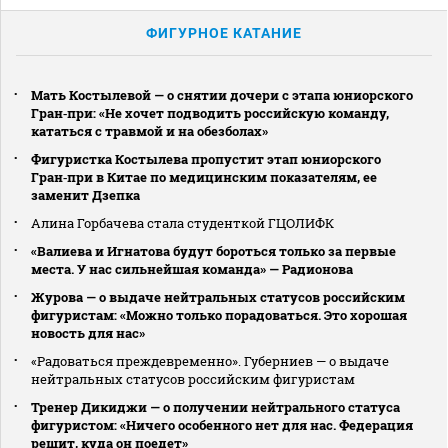
ФИГУРНОЕ КАТАНИЕ
Мать Костылевой — о снятии дочери с этапа юниорского
Гран‑при: «Не хочет подводить российскую команду,
кататься с травмой и на обезболах»
Фигуристка Костылева пропустит этап юниорского
Гран‑при в Китае по медицинским показателям, ее
заменит Дзепка
Алина Горбачева стала студенткой ГЦОЛИФК
«Валиева и Игнатова будут бороться только за первые
места. У нас сильнейшая команда» — Радионова
Журова — о выдаче нейтральных статусов российским
фигуристам: «Можно только порадоваться. Это хорошая
новость для нас»
«Радоваться преждевременно». Губерниев — о выдаче
нейтральных статусов российским фигуристам
Тренер Дикиджи — о получении нейтрального статуса
фигуристом: «Ничего особенного нет для нас. Федерация
решит, куда он поедет»