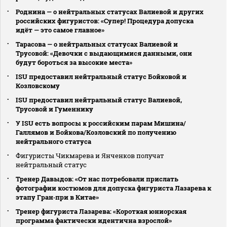
Роднина — о нейтральных статусах Валиевой и других
российских фигуристов: «Супер! Процедура допуска
идёт — это самое главное»
Тарасова — о нейтральных статусах Валиевой и
Трусовой: «Девочки с выдающимися данными, они
будут бороться за высокие места»
ISU предоставил нейтральный статус Бойковой и
Козловскому
ISU предоставил нейтральный статус Валиевой,
Трусовой и Гуменнику
У ISU есть вопросы к российским парам Мишина/
Галлямов и Бойкова/Козловский по получению
нейтрального статуса
Фигуристы Чикмарева и Янченков получат
нейтральный статус
Тренер Давыдов: «От нас потребовали прислать
фотографии костюмов для допуска фигуриста Лазарева к
этапу Гран‑при в Китае»
Тренер фигуриста Лазарева: «Короткая юниорская
программа фактически идентична взрослой»