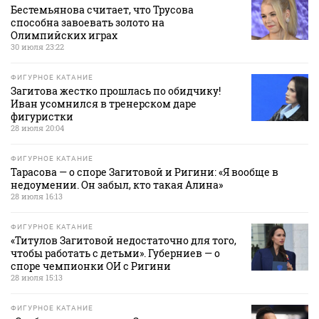
Бестемьянова считает, что Трусова
способна завоевать золото на
Олимпийских играх
30 июля 23:22
ФИГУРНОЕ КАТАНИЕ
Загитова жестко прошлась по обидчику!
Иван усомнился в тренерском даре
фигуристки
28 июля 20:04
ФИГУРНОЕ КАТАНИЕ
Тарасова — о споре Загитовой и Ригини: «Я вообще в
недоумении. Он забыл, кто такая Алина»
28 июля 16:13
ФИГУРНОЕ КАТАНИЕ
«Титулов Загитовой недостаточно для того,
чтобы работать с детьми». Губерниев — о
споре чемпионки ОИ с Ригини
28 июля 15:13
ФИГУРНОЕ КАТАНИЕ