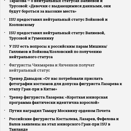
Тарасова — о нейтральных статусах Валиевой и
Трусовой: «Девочки с выдающимися данными, они
будут бороться за высокие места»
ISU предоставил нейтральный статус Бойковой и
Козловскому
ISU предоставил нейтральный статус Валиевой,
Трусовой и Гуменнику
У ISU есть вопросы к российским парам Мишина/
Галлямов и Бойкова/Козловский по получению
нейтрального статуса
Фигуристы Чикмарева и Янченков получат
нейтральный статус
Тренер Давыдов: «От нас потребовали прислать
фотографии костюмов для допуска фигуриста Лазарева к
этапу Гран‑при в Китае»
Тренер фигуриста Лазарева: «Короткая юниорская
программа фактически идентична взрослой»
Путин наградил Тамару Москвину орденом Почета
Российские фигуристы Костылева, Лазарев, Фефелова и
Валов заявлены на этап юниорского Гран‑при ISU в
Таиланде