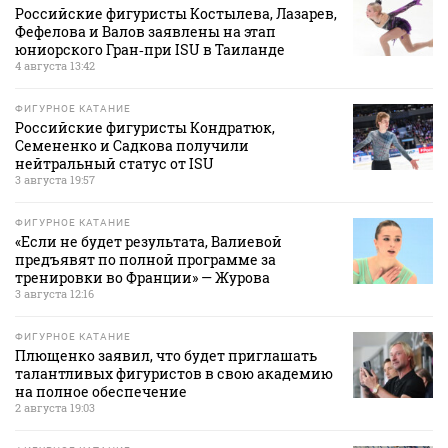
Российские фигуристы Костылева, Лазарев,
Фефелова и Валов заявлены на этап
юниорского Гран‑при ISU в Таиланде
4 августа 13:42
ФИГУРНОЕ КАТАНИЕ
Российские фигуристы Кондратюк,
Семененко и Садкова получили
нейтральный статус от ISU
3 августа 19:57
ФИГУРНОЕ КАТАНИЕ
«Если не будет результата, Валиевой
предъявят по полной программе за
тренировки во Франции» — Журова
3 августа 12:16
ФИГУРНОЕ КАТАНИЕ
Плющенко заявил, что будет приглашать
талантливых фигуристов в свою академию
на полное обеспечение
2 августа 19:03