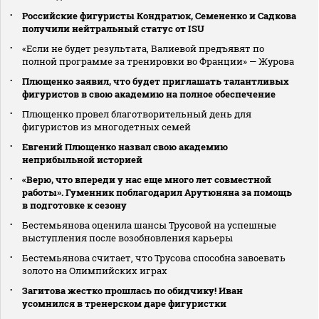
Российские фигуристы Кондратюк, Семененко и Садкова
получили нейтральный статус от ISU
«Если не будет результата, Валиевой предъявят по
полной программе за тренировки во Франции» — Журова
Плющенко заявил, что будет приглашать талантливых
фигуристов в свою академию на полное обеспечение
Плющенко провел благотворительный день для
фигуристов из многодетных семей
Евгений Плющенко назвал свою академию
неприбыльной историей
«Верю, что впереди у нас еще много лет совместной
работы». Гуменник поблагодарил Арутюняна за помощь
в подготовке к сезону
Бестемьянова оценила шансы Трусовой на успешные
выступления после возобновления карьеры
Бестемьянова считает, что Трусова способна завоевать
золото на Олимпийских играх
Загитова жестко прошлась по обидчику! Иван
усомнился в тренерском даре фигуристки