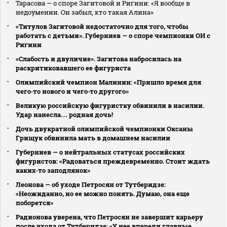
Тарасова — о споре Загитовой и Ригини: «Я вообще в
недоумении. Он забыл, кто такая Алина»
«Титулов Загитовой недостаточно для того, чтобы
работать с детьми». Губерниев — о споре чемпионки ОИ с
Ригини
«Слабость и двуличие». Загитова набросилась на
раскритиковавшего ее фигуриста
Олимпийский чемпион Малинин: «Пришло время для
чего‑то нового и чего‑то другого»
Великую российскую фигуристку обвинили в насилии.
Удар нанесла… родная дочь!
Дочь двукратной олимпийской чемпионки Оксаны
Грищук обвинила мать в домашнем насилии
Губерниев — о нейтральных статусах российских
фигуристов: «Радоваться преждевременно. Стоит ждать
каких‑то заподлянок»
Леонова — об уходе Петросян от Тутберидзе:
«Неожиданно, но ее можно понять. Думаю, она еще
поборется»
Радионова уверена, что Петросян не завершит карьеру
после ухода от Тутберидзе: «У нее впереди главные