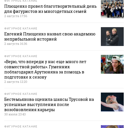
ФИГУРНОЕ КАТАНИЕ
Плющенко провел благотворительный день
для фигуристов из многодетных семей
2 августа 17:56
ФИГУРНОЕ КАТАНИЕ
Евгений Плющенко назвал свою академию
неприбыльной историей
2 августа 16:36
ФИГУРНОЕ КАТАНИЕ
«Верю, что впереди у нас еще много лет
совместной работы». Гуменник
поблагодарил Арутюняна за помощь в
подготовке к сезону
2 августа 12:20
ФИГУРНОЕ КАТАНИЕ
Бестемьянова оценила шансы Трусовой на
успешные выступления после
возобновления карьеры
30 июля 23:43
ФИГУРНОЕ КАТАНИЕ