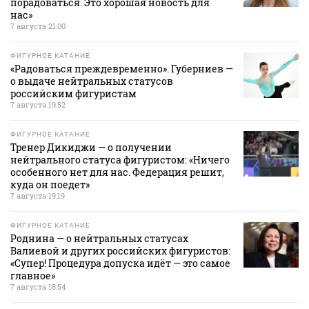
порадоваться. Это хорошая новость для
нас»
7 августа 21:00
ФИГУРНОЕ КАТАНИЕ
«Радоваться преждевременно». Губерниев —
о выдаче нейтральных статусов
российским фигуристам
7 августа 19:52
ФИГУРНОЕ КАТАНИЕ
Тренер Дикиджи — о получении
нейтрального статуса фигуристом: «Ничего
особенного нет для нас. Федерация решит,
куда он поедет»
7 августа 19:19
ФИГУРНОЕ КАТАНИЕ
Роднина — о нейтральных статусах
Валиевой и других российских фигуристов:
«Супер! Процедура допуска идёт — это самое
главное»
7 августа 18:54