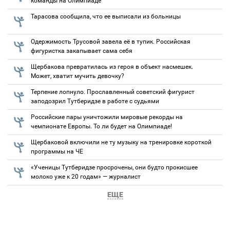
команды на Олимпиаде
Тарасова сообщила, что ее выписали из больницы
Одержимость Трусовой завела её в тупик. Российская
фигуристка закапывает сама себя
Щербакова превратилась из героя в объект насмешек.
Может, хватит мучить девочку?
Терпение лопнуло. Прославленный советский фигурист
заподозрил Тутберидзе в работе с судьями
Российские пары уничтожили мировые рекорды на
чемпионате Европы. То ли будет на Олимпиаде!
Щербаковой включили не ту музыку на тренировке короткой
программы на ЧЕ
«Ученицы Тутберидзе просрочены, они будто прокисшее
молоко уже к 20 годам» — журналист
ЕЩЕ