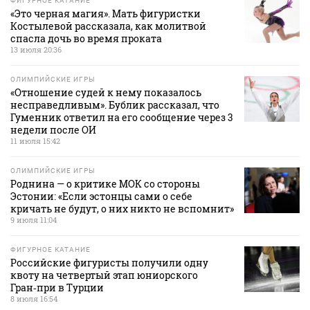
ФИГУРНОЕ КАТАНИЕ
«Это черная магия». Мать фигуристки
Костылевой рассказала, как молитвой
спасла дочь во время проката
13 июля 20:36
ОЛИМПИЙСКИЕ ИГРЫ
«Отношение судей к нему показалось
несправедливым». Бублик рассказал, что
Гуменник ответил на его сообщение через 3
недели после ОИ
11 июля 15:42
ОЛИМПИЙСКИЕ ИГРЫ
Роднина — о критике МОК со стороны
Эстонии: «Если эстонцы сами о себе
кричать не будут, о них никто не вспомнит»
9 июля 11:04
ФИГУРНОЕ КАТАНИЕ
Российские фигуристы получили одну
квоту на четвертый этап юниорского
Гран‑при в Турции
8 июля 16:54