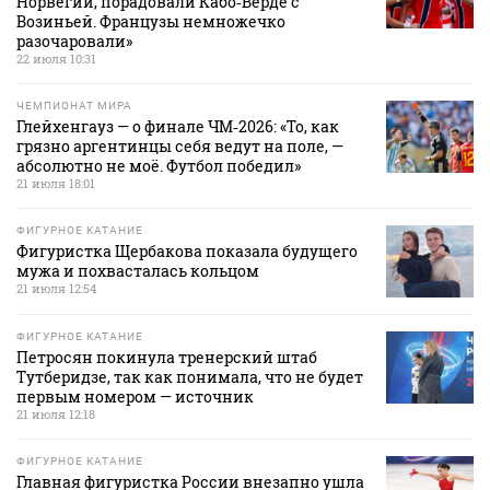
Норвегии, порадовали Кабо‑Верде с
Возиньей. Французы немножечко
разочаровали»
22 июля 10:31
ЧЕМПИОНАТ МИРА
Глейхенгауз — о финале ЧМ‑2026: «То, как
грязно аргентинцы себя ведут на поле, —
абсолютно не моё. Футбол победил»
21 июля 18:01
ФИГУРНОЕ КАТАНИЕ
Фигуристка Щербакова показала будущего
мужа и похвасталась кольцом
21 июля 12:54
ФИГУРНОЕ КАТАНИЕ
Петросян покинула тренерский штаб
Тутберидзе, так как понимала, что не будет
первым номером — источник
21 июля 12:18
ФИГУРНОЕ КАТАНИЕ
Главная фигуристка России внезапно ушла