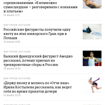
соревнованиями: «Я немножко
сумасшедшая — разговаривала с коньками
и платьем»
16 июля 11:11
ФИГУРНОЕ КАТАНИЕ
Российские фигуристы получили одну
квоту на этап юниорского Гран‑при в
Польши
15 июля 19:51
ФИГУРНОЕ КАТАНИЕ
Бывший французский фигурист Амодио
рассказал, почему приехал на
тренировочные сборы в Россию
15 июля 16:23
ФИГУРНОЕ КАТАНИЕ
«Держу икону и молюсь по «Отче наш».
Ирина Костылева рассказала, как ведет
себя во время прокатов дочери
13 июля 22:31