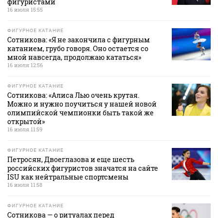
фигуристами
16 июля 15:55
ФИГУРНОЕ КАТАНИЕ
Сотникова: «Я не закончила с фигурным
катанием, грубо говоря. Оно остается со
мной навсегда, продолжаю кататься»
16 июля 12:56
ФИГУРНОЕ КАТАНИЕ
Сотникова: «Алиса Лью очень крутая.
Можно и нужно поучиться у нашей новой
олимпийской чемпионки быть такой же
открытой»
16 июля 11:59
ФИГУРНОЕ КАТАНИЕ
Петросян, Двоеглазова и еще шесть
российских фигуристов значатся на сайте
ISU как нейтральные спортсмены
16 июля 11:58
ФИГУРНОЕ КАТАНИЕ
Сотникова — о ритуалах перед