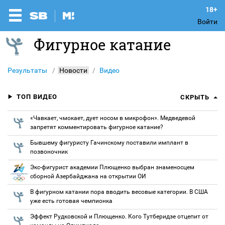
Войти
Фигурное катание
Результаты
Новости
Видео
ТОП ВИДЕО
СКРЫТЬ
«Чавкает, чмокает, дует носом в микрофон». Медведевой
запретят комментировать фигурное катание?
Бывшему фигуристу Гачинскому поставили имплант в
позвоночник
Экс-фигурист академии Плющенко выбран знаменосцем
сборной Азербайджана на открытии ОИ
В фигурном катании пора вводить весовые категории. В США
уже есть готовая чемпионка
Эффект Рудковской и Плющенко. Кого Тутберидзе отцепит от