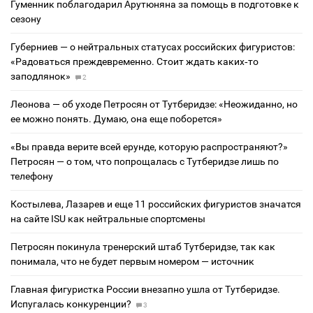
Гуменник поблагодарил Арутюняна за помощь в подготовке к
сезону
Губерниев — о нейтральных статусах российских фигуристов:
«Радоваться преждевременно. Стоит ждать каких‑то
заподлянок»
2
Леонова — об уходе Петросян от Тутберидзе: «Неожиданно, но
ее можно понять. Думаю, она еще поборется»
«Вы правда верите всей ерунде, которую распространяют?»
Петросян — о том, что попрощалась с Тутберидзе лишь по
телефону
Костылева, Лазарев и еще 11 российских фигуристов значатся
на сайте ISU как нейтральные спортсмены
Петросян покинула тренерский штаб Тутберидзе, так как
понимала, что не будет первым номером — источник
Главная фигуристка России внезапно ушла от Тутберидзе.
Испугалась конкуренции?
3