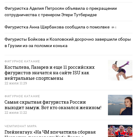
Фигуристка Аделия Петросян объявила о прекращении
сотрудничества с тренером Этери Тутберидзе
Фигуристка Анна Щербакова сообщила о помолвке
4
Фигуристы Бойкова и Козловский досрочно завершили сборы
в Грузии из‑за поломки конька
ФИГУРНОЕ КАТАНИЕ
Костылева, Лазарев и еще 11 российских
фигуристов значатся на сайте ISU как
нейтральные спортсмены
22 июля 11:29
ФИГУРНОЕ КАТАНИЕ
Самая скрытная фигуристка России
выходит замуж. Вот кто оказался женихом!
22 июля 11:22
ЧЕМПИОНАТ МИРА
Глейхенгауз: «На ЧМ впечатлила сборная