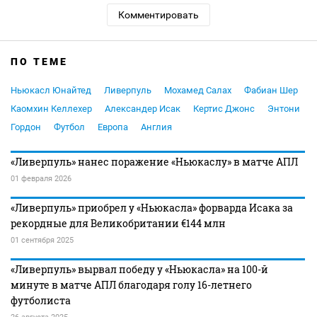
Комментировать
ПО ТЕМЕ
Ньюкасл Юнайтед
Ливерпуль
Мохамед Салах
Фабиан Шер
Каомхин Келлехер
Александер Исак
Кертис Джонс
Энтони
Гордон
Футбол
Европа
Англия
«Ливерпуль» нанес поражение «Ньюкаслу» в матче АПЛ
01 февраля 2026
«Ливерпуль» приобрел у «Ньюкасла» форварда Исака за
рекордные для Великобритании €144 млн
01 сентября 2025
«Ливерпуль» вырвал победу у «Ньюкасла» на 100-й
минуте в матче АПЛ благодаря голу 16-летнего
футболиста