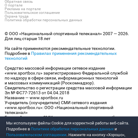
Обратная связь
О портале
Реклама на портале
Пользовательское соглашение
Охрана труда
Политика обработки персональных данных
© ООО «Национальный спортивный телеканал» 2007 — 2026.
Для лиц старше 18 лет
На сайте применяются рекомендательные технологии.
Подробнее в
Правилах применения рекомендательных
технологий
Средство массовой информации сетевое издание
«www.sportbox.ru» зарегистрировано Федеральной службой
по надзору в сфере связи, информационных технологий
и массовых коммуникаций (Роскомнадзор).
Свидетельство о регистрации средства массовой информации
Эл № ФС77-72613 от 04.04.2018
Название — www.sportbox.ru
Учредитель (соучредители) СМИ сетевого издания
«www.sportbox.ru»: ООО «Национальный спортивный
телеканал»
Главный редактор СМИ сетевого издания «www.sportbox.ru»:
Конов В.А.
Мы используем файлы Сookie для корректной работы веб-сайта.
Номер телефона редакции СМИ сетевого издания
Подробнее в
Политике обработки персональных данных
и
«www.sportbox.ru»: +7 (495) 653 8419
Пользовательском соглашении
. Нажмите на кнопку «Хорошо»,
Адрес электронной почты редакции СМИ сетевого издания