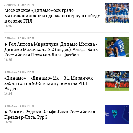
АЛЬФА-БАНК РПЛ
Московское «Динамо» обыграло
махачкалинское и одержало первую победу
в сезоне РПЛ
16:26
АЛЬФА-БАНК РПЛ
Гол Антона Миранчука. Динамо Москва -
Динамо Махачкала. 3:2 (видео). Альфа-Банк
Российская Премьер-Лига. Футбол
16:26
АЛЬФА-БАНК РПЛ
«Динамо» — «Динамо» Мх — 3:1. Миранчук
забил гол на 90+3‑й минуте матча РПЛ.
Видео
16:24
АЛЬФА-БАНК РПЛ
Зенит - Родина. Альфа-Банк Российская
Премьер-Лига. Тур 3
16:20