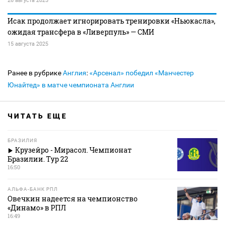
26 августа 2025
Исак продолжает игнорировать тренировки «Ньюкасла»,
ожидая трансфера в «Ливерпуль» — СМИ
15 августа 2025
Ранее в рубрике
Англия
:
«Арсенал» победил «Манчестер
Юнайтед» в матче чемпионата Англии
ЧИТАТЬ ЕЩЕ
БРАЗИЛИЯ
Крузейро - Мирасол. Чемпионат
Бразилии. Тур 22
16:50
АЛЬФА-БАНК РПЛ
Овечкин надеется на чемпионство
«Динамо» в РПЛ
16:49