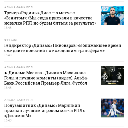
АЛЬФА-БАНК РПЛ
Тренер «Родины» Диас — о матче с
«Зенитом»: «Мы сюда приехали в качестве
новичка РПЛ, но будем биться за результат»
16:48
ФУТБОЛ
Гендиректор «Динамо» Пивоваров: «В ближайшее время
ожидайте новостей по исходящим трансферам»
16:48
АЛЬФА-БАНК РПЛ
Динамо Москва - Динамо Махачкала.
Голы и лучшие моменты (видео). Альфа-
Банк Российская Премьер-Лига. Футбол
16:48
АЛЬФА-БАНК РПЛ
Полузащитник «Динамо» Маринкин
признан лучшим игроком матча РПЛ с
«Динамо» Мх
16:40