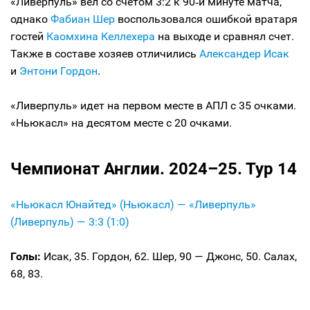
«Ливерпуль» вел со счетом 3:2 к 90‑й минуте матча,
однако
Фабиан Шер
воспользовался ошибкой вратаря
гостей
Каомхина Келлехера
на выходе и сравнял счет.
Также в составе хозяев отличились
Александер Исак
и
Энтони Гордон
.
«Ливерпуль» идет на первом месте в АПЛ с 35 очками.
«Ньюкасл» на десятом месте с 20 очками.
Чемпионат Англии. 2024–25. Тур 14
«Ньюкасл Юнайтед» (Ньюкасл) — «Ливерпуль»
(Ливерпуль) — 3:3 (1:0)
Голы:
Исак, 35. Гордон, 62. Шер, 90 — Джонс, 50. Салах,
68, 83.