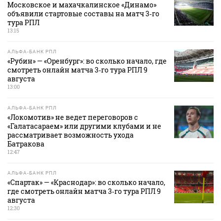
Московское и махачкалинское «Динамо»
объявили стартовые составы на матч 3‑го
тура РПЛ
13:15
АЛЬФА-БАНК РПЛ
«Рубин» — «Оренбург»: во сколько начало, где
смотреть онлайн матча 3‑го тура РПЛ 9
августа
13:00
АЛЬФА-БАНК РПЛ
«Локомотив» не ведет переговоров с
«Галатасараем» или другими клубами и не
рассматривает возможность ухода
Батракова
12:47
АЛЬФА-БАНК РПЛ
«Спартак» — «Краснодар»: во сколько начало,
где смотреть онлайн матча 3‑го тура РПЛ 9
августа
12:30