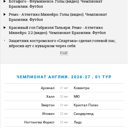
Ботафого - Флуминенсе. Голы (видео). Чемпионат
Бразилии. Футбол
Ремо - Атлетико Минейро. Голы (видео). Чемпионат
Бразилии. Футбол
Красивый гол Габриэля Тальяри. Ремо - Атлетико
Минейро. 2:2 (видео). Чемпионат Бразилии. Футбол
Защитник костромского «Спартака» сделал голевой пас,
вбросив аут с кувырком через себя
ЕЩЕ
ЧЕМПИОНАТ АНГЛИИ. 2026-27 . 01 ТУР
Арсенал
Ковентри
21 авг
Халл
МЮ
22 авг
Эвертон
Кристал Пэлас
22 авг
Ипсвич
Сандерленд
22 авг
Ноттингем Форест
Лидс
22 авг