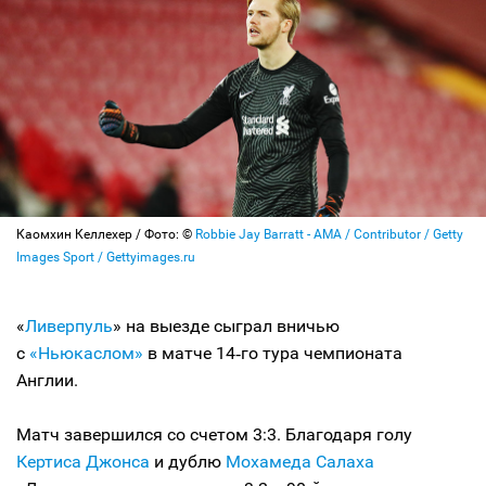
Каомхин Келлехер / Фото: ©
Robbie Jay Barratt - AMA / Contributor / Getty
Images Sport / Gettyimages.ru
«
Ливерпуль
» на выезде сыграл вничью
с
«Ньюкаслом»
в матче 14‑го тура чемпионата
Англии.
Матч завершился со счетом 3:3. Благодаря голу
Кертиса Джонса
и дублю
Мохамеда Салаха