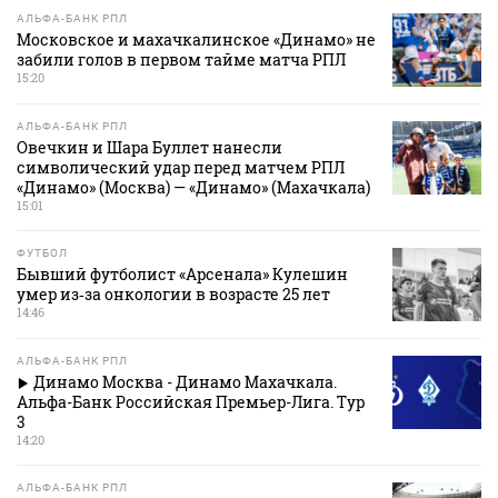
АЛЬФА-БАНК РПЛ
Московское и махачкалинское «Динамо» не
забили голов в первом тайме матча РПЛ
15:20
АЛЬФА-БАНК РПЛ
Овечкин и Шара Буллет нанесли
символический удар перед матчем РПЛ
«Динамо» (Москва) — «Динамо» (Махачкала)
15:01
ФУТБОЛ
Бывший футболист «Арсенала» Кулешин
умер из‑за онкологии в возрасте 25 лет
14:46
АЛЬФА-БАНК РПЛ
Динамо Москва - Динамо Махачкала.
Альфа-Банк Российская Премьер-Лига. Тур
3
14:20
АЛЬФА-БАНК РПЛ