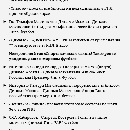
79‑й минуте матча РПЛ. Видео
«Спартак» продал все билеты на домашний матч РПЛ
против «Краснодара»
Гол Тимофея Маринкина. Динамо Москва - Динамо
Махачкала. 1:0 (видео). Альфа-Банк Российская Премьер-
Лига. Футбол
«Динамо» — «Динамо» Мх — 1:0. Маринкин открыл счет на
77‑й минуте матча РПЛ. Видео
Невероятный гол «Спартака» после сальто! Такое редко
увидишь даже в мировом футболе
Интервью Давида Рикардо в перерыве матча (видео).
Динамо Москва - Динамо Махачкала. Альфа-Банк
Российская Премьер-Лига. Футбол
Интервью Тимура Магомедова в перерыве матча (видео).
Динамо Москва - Динамо Махачкала. Альфа-Банк
Российская Премьер-Лига. Футбол
«Зенит» и «Родина» назвали стартовые составы на матч
3‑го тура РПЛ
СКА-Хабаровск - Спартак Кострома. Голы и лучшие
моменты (видео). Лига PARI. Футбол