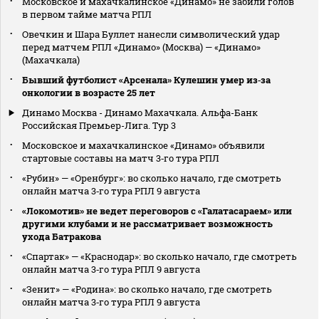
Московское и махачкалинское «Динамо» не забили голов
в первом тайме матча РПЛ
Овечкин и Шара Буллет нанесли символический удар
перед матчем РПЛ «Динамо» (Москва) — «Динамо»
(Махачкала)
Бывший футболист «Арсенала» Кулешин умер из‑за
онкологии в возрасте 25 лет
Динамо Москва - Динамо Махачкала. Альфа-Банк
Российская Премьер-Лига. Тур 3
Московское и махачкалинское «Динамо» объявили
стартовые составы на матч 3‑го тура РПЛ
«Рубин» — «Оренбург»: во сколько начало, где смотреть
онлайн матча 3‑го тура РПЛ 9 августа
«Локомотив» не ведет переговоров с «Галатасараем» или
другими клубами и не рассматривает возможность
ухода Батракова
«Спартак» — «Краснодар»: во сколько начало, где смотреть
онлайн матча 3‑го тура РПЛ 9 августа
«Зенит» — «Родина»: во сколько начало, где смотреть
онлайн матча 3‑го тура РПЛ 9 августа