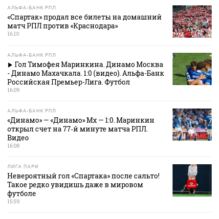
АЛЬФА-БАНК РПЛ
«Спартак» продал все билеты на домашний
матч РПЛ против «Краснодара»
16:10
АЛЬФА-БАНК РПЛ
Гол Тимофея Маринкина. Динамо Москва
- Динамо Махачкала. 1:0 (видео). Альфа-Банк
Российская Премьер-Лига. Футбол
16:09
АЛЬФА-БАНК РПЛ
«Динамо» — «Динамо» Мх — 1:0. Маринкин
открыл счет на 77‑й минуте матча РПЛ.
Видео
16:08
ЛИГА ПАРИ
Невероятный гол «Спартака» после сальто!
Такое редко увидишь даже в мировом
футболе
15:59