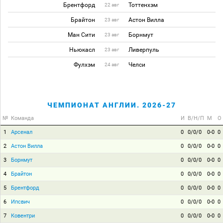
Брентфорд
Тоттенхэм
22 авг
Брайтон
Астон Вилла
23 авг
Ман Сити
Борнмут
23 авг
Ньюкасл
Ливерпуль
23 авг
Фулхэм
Челси
24 авг
ЧЕМПИОНАТ АНГЛИИ. 2026-27
№
Команда
И
В/Н/П
М
О
1
Арсенал
0
0/0/0
0-0
0
2
Астон Вилла
0
0/0/0
0-0
0
3
Борнмут
0
0/0/0
0-0
0
4
Брайтон
0
0/0/0
0-0
0
5
Брентфорд
0
0/0/0
0-0
0
6
Ипсвич
0
0/0/0
0-0
0
7
Ковентри
0
0/0/0
0-0
0