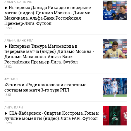
АЛЬФА-БАНК РПЛ
Интервью Давида Рикардо в перерыве
матча (видео). Динамо Москва - Динамо
Махачкала. Альфа-Банк Российская
Премьер-Лига. Футбол
15:53
АЛЬФА-БАНК РПЛ
Интервью Тимура Магомедова в
перерыве матча (видео). Динамо Москва -
Динамо Махачкала. Альфа-Банк
Российская Премьер-Лига. Футбол
15:52
ФУТБОЛ
«Зенит» и «Родина» назвали стартовые
составы на матч 3‑го тура РПЛ
15:51
ЛИГА ПАРИ
СКА-Хабаровск - Спартак Кострома. Голы и
лучшие моменты (видео). Лига PARI. Футбол
15:29