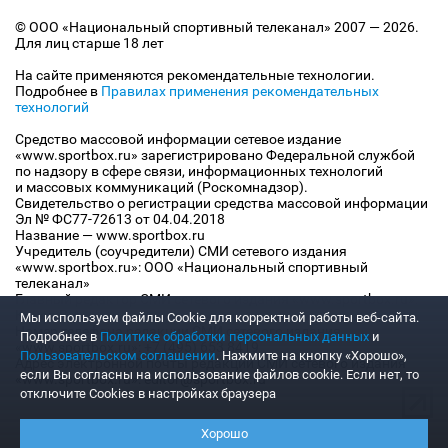
© ООО «Национальный спортивный телеканал» 2007 — 2026.
Для лиц старше 18 лет
На сайте применяются рекомендательные технологии.
Подробнее в
Правилах применения рекомендательных
технологий
Средство массовой информации сетевое издание
«www.sportbox.ru» зарегистрировано Федеральной службой
по надзору в сфере связи, информационных технологий
и массовых коммуникаций (Роскомнадзор).
Свидетельство о регистрации средства массовой информации
Эл № ФС77-72613 от 04.04.2018
Название — www.sportbox.ru
Учредитель (соучредители) СМИ сетевого издания
«www.sportbox.ru»: ООО «Национальный спортивный
телеканал»
Главный редактор СМИ сетевого издания «www.sportbox.ru»:
Конов В.А.
Мы используем файлы Сookie для корректной работы веб-сайта.
Номер телефона редакции СМИ сетевого издания
Подробнее в
Политике обработки персональных данных
и
«www.sportbox.ru»: +7 (495) 653 8419
Пользовательском соглашении
. Нажмите на кнопку «Хорошо»,
Адрес электронной почты редакции СМИ сетевого издания
если Вы согласны на использование файлов cookie. Если нет, то
«www.sportbox.ru»: editor@sportbox.ru
отключите Cookies в настройках браузера
Хорошо