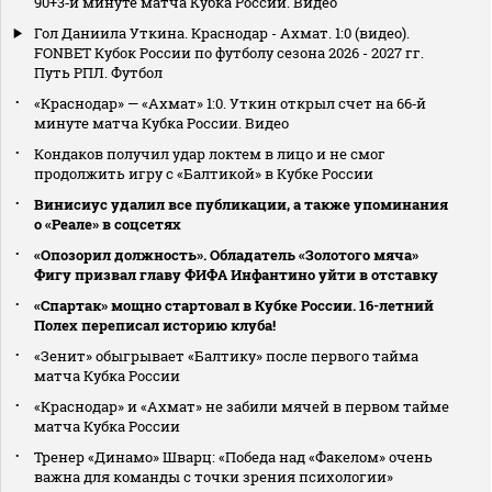
90+3‑й минуте матча Кубка России. Видео
Гол Даниила Уткина. Краснодар - Ахмат. 1:0 (видео).
FONBET Кубок России по футболу сезона 2026 - 2027 гг.
Путь РПЛ. Футбол
«Краснодар» — «Ахмат» 1:0. Уткин открыл счет на 66‑й
минуте матча Кубка России. Видео
Кондаков получил удар локтем в лицо и не смог
продолжить игру с «Балтикой» в Кубке России
Винисиус удалил все публикации, а также упоминания
о «Реале» в соцсетях
«Опозорил должность». Обладатель «Золотого мяча»
Фигу призвал главу ФИФА Инфантино уйти в отставку
«Спартак» мощно стартовал в Кубке России. 16-летний
Полех переписал историю клуба!
«Зенит» обыгрывает «Балтику» после первого тайма
матча Кубка России
«Краснодар» и «Ахмат» не забили мячей в первом тайме
матча Кубка России
Тренер «Динамо» Шварц: «Победа над «Факелом» очень
важна для команды с точки зрения психологии»