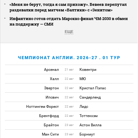
«Меня не берут, тогда я сам прихожу». Бевеев перепутал
раздевалки перед матчем «Балтики» с «Зенитом»
Инфантино готов отдать Марокко финал ЧМ‑2030 в обмен
на поддержку — СМИ
ЕЩЕ
ЧЕМПИОНАТ АНГЛИИ. 2026-27 . 01 ТУР
Арсенал
Ковентри
21 авг
Халл
МЮ
22 авг
Эвертон
Кристал Пэлас
22 авг
Ипсвич
Сандерленд
22 авг
Ноттингем Форест
Лидс
22 авг
Брентфорд
Тоттенхэм
22 авг
Брайтон
Астон Вилла
23 авг
Ман Сити
Борнмут
23 авг