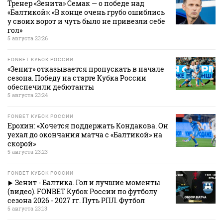
Тренер «Зенита» Семак — о победе над
«Балтикой»: «В конце очень грубо ошиблись
у своих ворот и чуть было не привезли себе
гол»
5 августа 23:26
FONBET КУБОК РОССИИ
«Зенит» отказывается пропускать в начале
сезона. Победу на старте Кубка России
обеспечили дебютанты
5 августа 23:24
FONBET КУБОК РОССИИ
Ерохин: «Хочется поддержать Кондакова. Он
уехал до окончания матча с «Балтикой» на
скорой»
5 августа 23:23
FONBET КУБОК РОССИИ
Зенит - Балтика. Гол и лучшие моменты
(видео). FONBET Кубок России по футболу
сезона 2026 - 2027 гг. Путь РПЛ. Футбол
5 августа 23:13