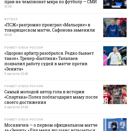
прав на чемпионат мира по футболу — СМИ
01:00
ФУТБОЛ
«ПСЖ» разгромно проиграл «Мальорке» в
товарищеском матче, Сафонова заменили
00:05
FONBET КУБОК РОССИИ
«Здорово арбитр разобрался. Редко бывает
такое». Тренер «Балтики» Талалаев
похвалил работу судей в матче против
«Зенита»
5 августа 23:45
FONBET КУБОК РОССИИ
Самый молодой автор гола в истории
«Спартака» Полех поблагодарил маму после
своего достижения
5 августа 23:43
FONBET КУБОК РОССИИ
Москвичев — о первом официальном матче
за «Зенит»: «Для меня это шанс вгрызаться