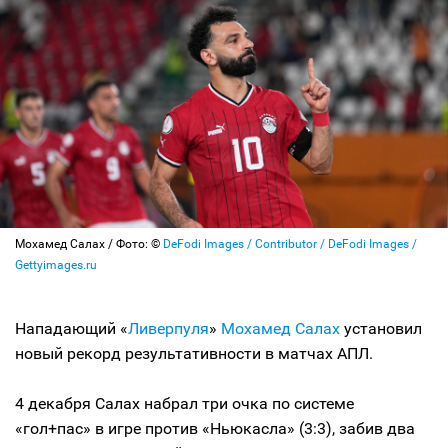
Мохамед Салах / Фото: ©
DeFodi Images / Contributor / DeFodi Images /
Gettyimages.ru
Нападающий «
Ливерпуля
»
Мохамед Салах
установил
новый рекорд результативности в матчах АПЛ.
4 декабря Салах набрал три очка по системе
«гол+пас» в игре против «Ньюкасла» (3:3), забив два