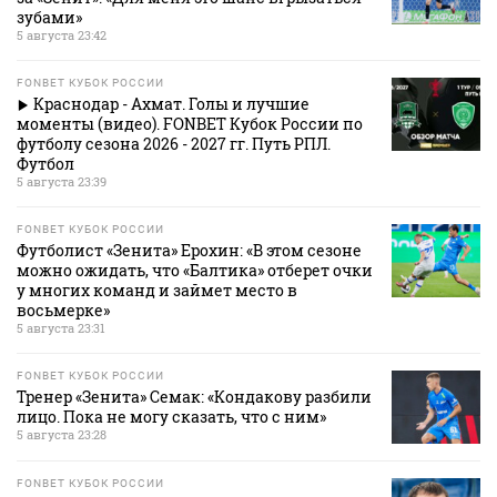
зубами»
5 августа 23:42
FONBET КУБОК РОССИИ
Краснодар - Ахмат. Голы и лучшие
моменты (видео). FONBET Кубок России по
футболу сезона 2026 - 2027 гг. Путь РПЛ.
Футбол
5 августа 23:39
FONBET КУБОК РОССИИ
Футболист «Зенита» Ерохин: «В этом сезоне
можно ожидать, что «Балтика» отберет очки
у многих команд и займет место в
восьмерке»
5 августа 23:31
FONBET КУБОК РОССИИ
Тренер «Зенита» Семак: «Кондакову разбили
лицо. Пока не могу сказать, что с ним»
5 августа 23:28
FONBET КУБОК РОССИИ