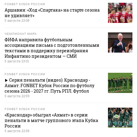
FONBET КУБОК РОССИИ
Аршавин: «Ход «Спартака» на старте сезона
не удивляет»
5 августа 23:08
ЧЕМПИОНАТ МИРА
ФИФА направила футбольным
ассоциациям письма с подготовленными
текстами в поддержку переизбрания
Инфантино президентом — СМИ
5 августа 23:01
FONBET КУБОК РОССИИ
Серия пенальти (видео). Краснодар -
Ахмат. FONBET Кубок России по футболу
сезона 2026 - 2027 гг. Путь РПЛ. Футбол
5 августа 22:59
FONBET КУБОК РОССИИ
«Краснодар» обыграл «Ахмат» в серии
пенальти в матче группового этапа Кубка
России
5 августа 22:58