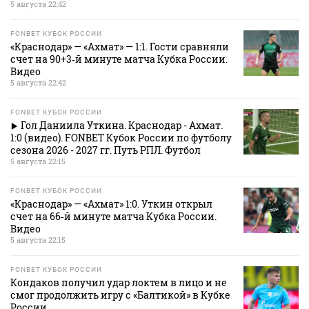
5 августа 22:42
FONBET КУБОК РОССИИ
«Краснодар» — «Ахмат» — 1:1. Гости сравняли
счет на 90+3‑й минуте матча Кубка России.
Видео
5 августа 22:42
FONBET КУБОК РОССИИ
Гол Даниила Уткина. Краснодар - Ахмат.
1:0 (видео). FONBET Кубок России по футболу
сезона 2026 - 2027 гг. Путь РПЛ. Футбол
5 августа 22:15
FONBET КУБОК РОССИИ
«Краснодар» — «Ахмат» 1:0. Уткин открыл
счет на 66‑й минуте матча Кубка России.
Видео
5 августа 22:15
FONBET КУБОК РОССИИ
Кондаков получил удар локтем в лицо и не
смог продолжить игру с «Балтикой» в Кубке
России