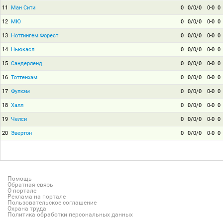
11
Ман Сити
0
0/0/0
0-0
0
12
МЮ
0
0/0/0
0-0
0
13
Ноттингем Форест
0
0/0/0
0-0
0
14
Ньюкасл
0
0/0/0
0-0
0
15
Сандерленд
0
0/0/0
0-0
0
16
Тоттенхэм
0
0/0/0
0-0
0
17
Фулхэм
0
0/0/0
0-0
0
18
Халл
0
0/0/0
0-0
0
19
Челси
0
0/0/0
0-0
0
20
Эвертон
0
0/0/0
0-0
0
Помощь
Обратная связь
О портале
Реклама на портале
Пользовательское соглашение
Охрана труда
Политика обработки персональных данных