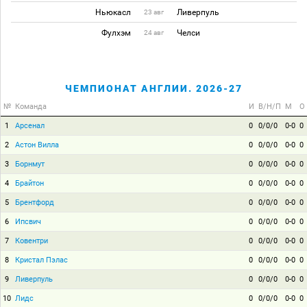
Ньюкасл
Ливерпуль
23 авг
Фулхэм
Челси
24 авг
ЧЕМПИОНАТ АНГЛИИ. 2026-27
№
Команда
И
В/Н/П
М
О
1
Арсенал
0
0/0/0
0-0
0
2
Астон Вилла
0
0/0/0
0-0
0
3
Борнмут
0
0/0/0
0-0
0
4
Брайтон
0
0/0/0
0-0
0
5
Брентфорд
0
0/0/0
0-0
0
6
Ипсвич
0
0/0/0
0-0
0
7
Ковентри
0
0/0/0
0-0
0
8
Кристал Пэлас
0
0/0/0
0-0
0
9
Ливерпуль
0
0/0/0
0-0
0
10
Лидс
0
0/0/0
0-0
0