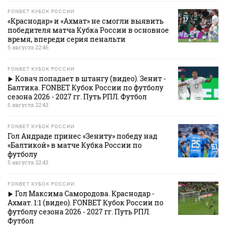
FONBET КУБОК РОССИИ
«Краснодар» и «Ахмат» не смогли выявить
победителя матча Кубка России в основное
время, впереди серия пенальти
5 августа 22:46
FONBET КУБОК РОССИИ
Ковач попадает в штангу (видео). Зенит -
Балтика. FONBET Кубок России по футболу
сезона 2026 - 2027 гг. Путь РПЛ. Футбол
5 августа 22:43
FONBET КУБОК РОССИИ
Гол Андраде принес «Зениту» победу над
«Балтикой» в матче Кубка России по
футболу
5 августа 22:43
FONBET КУБОК РОССИИ
Гол Максима Самородова. Краснодар -
Ахмат. 1:1 (видео). FONBET Кубок России по
футболу сезона 2026 - 2027 гг. Путь РПЛ.
Футбол