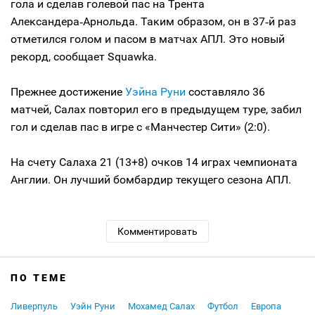
гола и сделав голевой пас на Трента
Александера‑Арнольда. Таким образом, он в 37‑й раз
отметился голом и пасом в матчах АПЛ. Это новый
рекорд, сообщает Squawka.
Прежнее достижение
Уэйна Руни
составляло 36
матчей, Салах повторил его в предыдущем туре, забил
гол и сделав пас в игре с «Манчестер Сити» (2:0).
На счету Салаха 21 (13+8) очков 14 играх чемпионата
Англии. Он лучший бомбардир текущего сезона АПЛ.
Комментировать
ПО ТЕМЕ
Ливерпуль
Уэйн Руни
Мохамед Салах
Футбол
Европа