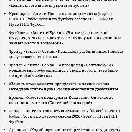
Москвичев — о первом официальном матче за «Зенит»:
«Для меня это шанс вгрызаться зубами»
Краснодар - Ахмат. Голы и лучшие моменты (видео).
FONBET Кубок России по футболу сезона 2026 - 2027 гг.
Путь РПЛ. Футбол
Футболист «Зенита» Ерохин: «В этом сезоне можно
ожидать, что «Балтика» отберет очки у многих команд и
займет место в восьмерке»
Тренер «Зенита» Семак: «Кондакову разбили лицо. Пока не
могу сказать, что с ним»
Тренер «Зенита» Семак — о победе над «Балтикой»: «В
конце очень грубо ошиблись у своих ворот и чуть было
не привезли себе гол»
«Зенит» отказывается пропускать в начале сезона.
Победу на старте Кубка России обеспечили дебютанты
Ерохин: «Хочется поддержать Кондакова. Он уехал до
окончания матча с «Балтикой» на скорой»
Зенит - Балтика. Гол и лучшие моменты (видео). FONBET
Кубок России по футболу сезона 2026 - 2027 гг. Путь РПЛ.
Футбол
Аршавин: «Ход «Спартака» на старте сезона не удивляет»