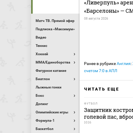
«Ливерпуль» арен
«Барселоны» — С
08 августа 2026
Матч ТВ. Прямой эфир
Подписка «Максимум»
Видео
Теннис
Хоккей
MMA/Единоборства
Ранее в рубрике
Англия
:
счетом 7:0 в АПЛ
Фигурное катание
Биатлон
Лыжные гонки
ЧИТАТЬ ЕЩЕ
Бокс
Допинг
ФУТБОЛ
Защитник костром
Олимпийские игры
голевой пас, вбро
Формула-1
10:16
Баскетбол