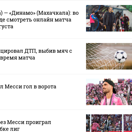
) — «Динамо» (Махачкала): во
где смотреть онлайн матча
густа
цировал ДТП, выбив мяч с
о время матча
л Месси гол в ворота
ез Месси проиграл
бке лиг