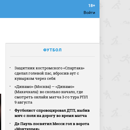
Войти
ФУТБОЛ
Защитник костромского «Спартака»
сделал голевой пас, вбросив аут с
кувырком через себя
«Динамо» (Москва) — «Динамо»
(Махачкала): во сколько начало, где
смотреть онлайн матча 3‑го тура РПЛ
9 августа
Футболист спровоцировал ДТП, выбив
мяч с поля на дорогу во время матча
Де Пауль посвятил Месси гол в ворота
«Монтеррея»