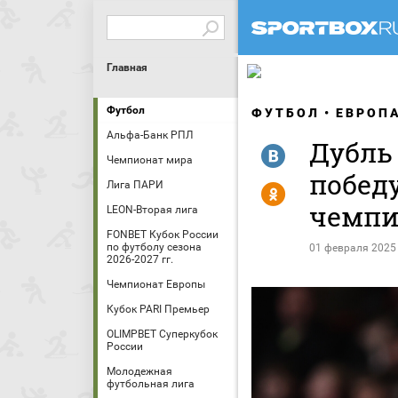
Главная
Футбол
ФУТБОЛ
ЕВРОП
Альфа-Банк РПЛ
Дубль
R
Чемпионат мира
побед
Лига ПАРИ
Y
чемпи
LEON-Вторая лига
FONBET Кубок России
по футболу сезона
01 февраля 2025
2026-2027 гг.
Чемпионат Европы
Кубок PARI Премьер
OLIMPBET Суперкубок
России
Молодежная
футбольная лига