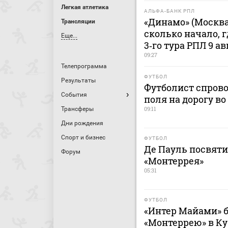
Легкая атлетика
АЛЬФА-БАНК РПЛ
«Динамо» (Москва
Трансляции
сколько начало, 
Еще...
3‑го тура РПЛ 9 ав
09:27
Телепрограмма
ФУТБОЛ
Результаты
Футболист спрово
События
поля на дорогу в
09:11
Трансферы
Дни рождения
Спорт и бизнес
ФУТБОЛ
Де Пауль посвяти
Форум
«Монтеррея»
05:31
ФУТБОЛ
«Интер Майами» б
«Монтеррею» в Ку