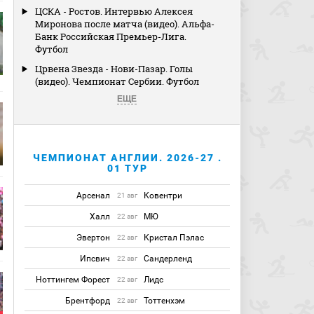
ЦСКА - Ростов. Интервью Алексея
Миронова после матча (видео). Альфа-
Банк Российская Премьер-Лига.
Футбол
Црвена Звезда - Нови-Пазар. Голы
(видео). Чемпионат Сербии. Футбол
ЕЩЕ
ЧЕМПИОНАТ АНГЛИИ. 2026-27 .
01 ТУР
Арсенал
Ковентри
21 авг
Халл
МЮ
22 авг
Эвертон
Кристал Пэлас
22 авг
Ипсвич
Сандерленд
22 авг
Ноттингем Форест
Лидс
22 авг
Брентфорд
Тоттенхэм
22 авг