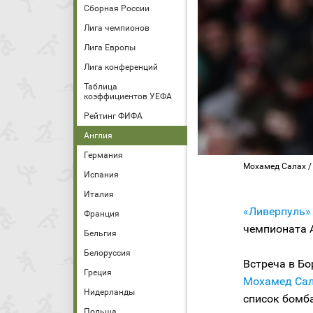
Сборная России
Лига чемпионов
Лига Европы
Лига конференций
Таблица
коэффициентов УЕФА
Рейтинг ФИФА
Англия
Германия
Мохамед Салах / Фо
Испания
Италия
«Ливерпуль»
Франция
чемпионата А
Бельгия
Белоруссия
Встреча в Бо
Греция
Мохамед Са
Нидерланды
список бомба
Польша