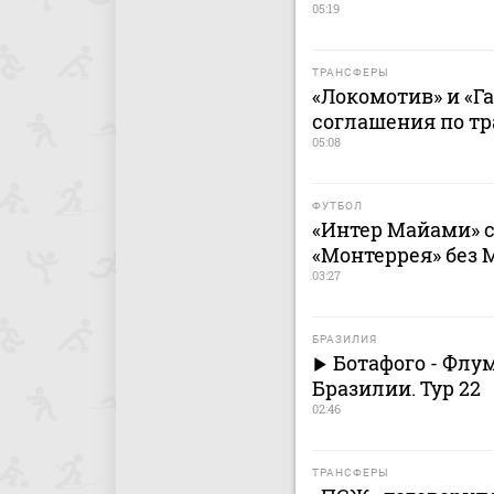
05:19
ТРАНСФЕРЫ
«Локомотив» и «Г
соглашения по т
05:08
ФУТБОЛ
«Интер Майами» с
«Монтеррея» без 
03:27
БРАЗИЛИЯ
Ботафого - Флу
Бразилии. Тур 22
02:46
ТРАНСФЕРЫ