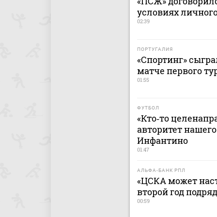
«ПСЖ» договорилс
условиях личног
02:39
ПОРТУГАЛИЯ
«Спортинг» сыгра
матче первого ту
01:55
ФУТБОЛ
«Кто‑то целенапр
авторитет нашего
Инфантино
01:47
АЛЬФА-БАНК РПЛ
«ЦСКА может наст
второй год подря
00:59