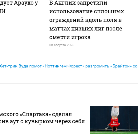
дует Араухо у
В Англии запретили
МИ
использование сплошных
ограждений вдоль поля в
матчах низших лиг после
смерти игрока
08 августа 2026
Хет‑трик Вуда помог «Ноттингем Форест» разгромить «Брайтон» со
ского «Спартака» сделал
сив аут с кувырком через себя