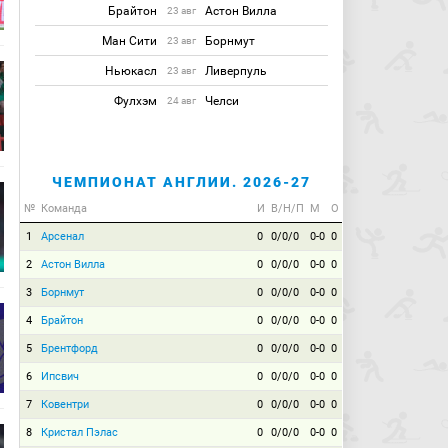
Брайтон
Астон Вилла
23 авг
Ман Сити
Борнмут
23 авг
Ньюкасл
Ливерпуль
23 авг
Фулхэм
Челси
24 авг
ЧЕМПИОНАТ АНГЛИИ. 2026-27
№
Команда
И
В/Н/П
М
О
1
Арсенал
0
0/0/0
0-0
0
2
Астон Вилла
0
0/0/0
0-0
0
3
Борнмут
0
0/0/0
0-0
0
4
Брайтон
0
0/0/0
0-0
0
5
Брентфорд
0
0/0/0
0-0
0
6
Ипсвич
0
0/0/0
0-0
0
7
Ковентри
0
0/0/0
0-0
0
8
Кристал Пэлас
0
0/0/0
0-0
0