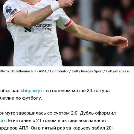
то: © Catherine Ivill - AMA / Contributor / Getty Images Sport / Gettyimages.ru
обыграл
«Борнмут»
в гостевом матче 24‑го тура
нглии по футболу.
рнмуте завершилась со счетом 2:0. Дубль оформил
лах
. Египтянин с 21 голом в активе возглавляет
рдиров АПЛ. Он в пятый раз за карьеру забил 20+