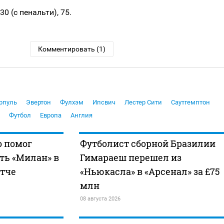
30 (с пенальти), 75.
Комментировать (1)
рпуль
Эвертон
Фулхэм
Ипсвич
Лестер Сити
Саутгемптон
Футбол
Европа
Англия
о помог
Футболист сборной Бразилии
ть «Милан» в
Гимараеш перешел из
тче
«Ньюкасла» в «Арсенал» за £75
млн
08 августа 2026