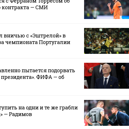
я с Ферраном Торресом об
о контракта — СМИ
л вничью с «Эштрелой» в
ра чемпионата Португалии
авленно пытается подорвать
 президента». ФИФА — об
упить на одни и те же грабли
д» — Радимов