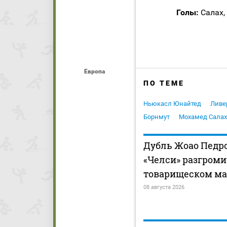
Голы:
Салах, 
Европа
ПО ТЕМЕ
Ньюкасл Юнайтед
Ливе
Борнмут
Мохамед Салах
Дубль Жоао Педр
«Челси» разгроми
товарищеском ма
08 августа 2026