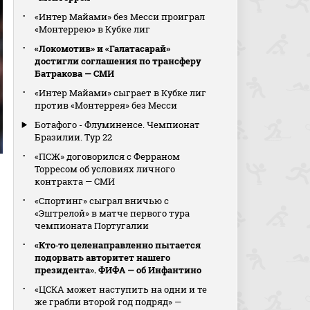
«Интер Майами» без Месси проиграл
«Монтеррею» в Кубке лиг
«Локомотив» и «Галатасарай»
достигли соглашения по трансферу
Батракова — СМИ
«Интер Майами» сыграет в Кубке лиг
против «Монтеррея» без Месси
Ботафого - Флуминенсе. Чемпионат
Бразилии. Тур 22
«ПСЖ» договорился с Ферраном
Торресом об условиях личного
контракта — СМИ
«Спортинг» сыграл вничью с
«Эштрелой» в матче первого тура
чемпионата Португалии
«Кто‑то целенаправленно пытается
подорвать авторитет нашего
президента». ФИФА — об Инфантино
«ЦСКА может наступить на одни и те
же грабли второй год подряд» —