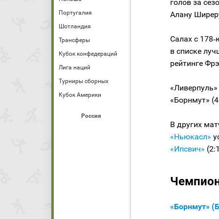
голов за сез
Португалия
Алану Ширеру 
Шотландия
Салах с 178
Трансферы
в списке луч
Кубок конфедераций
рейтинге Фрэ
Лига наций
Турниры сборных
«Ливерпуль» 
Кубок Америки
«Борнмут» (4
Россия
В других ма
«Ньюкасл»
у
«Ипсвич»
(2:1
Чемпиона
«Борнмут» (Б