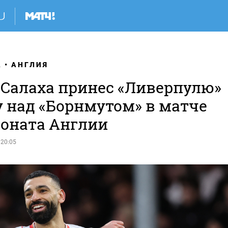
А
АНГЛИЯ
 Салаха принес «Ливерпулю»
у над «Борнмутом» в матче
оната Англии
 20:05