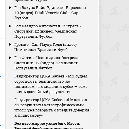
Гол Вакуна Байо. Удинезе - Барселона.
1:0 (видео). Friuli Venezia Giulia Cup.
Футбол
Гол Леандро Антонетти. Эштрела -
Спортинг. 1:2 (видео). Чемпионат
Португалии. Футбол
Гремио - Сан-Паулу. Голы (видео).
Чемпионат Бразилии. Футбол
Гол Фотиса Иоаннидиса. Эштрела -
Спортинг. 0:2 (видео). Чемпионат
Португалии. Футбол
Гендиректор ЦСКА Бабаев: «Мы будем
бороться за чемпионство, но
понимаем, что медали и кубок — тоже
очень достойный результат»
Гендиректор ЦСКА Бабаев: «Не назвал
бы результаты катастрофическими,
чтобы уже говорить о кредите доверия
к Игдисамову»
Без него мир не узнал бы о Месси.
Великий футболист потерял своего