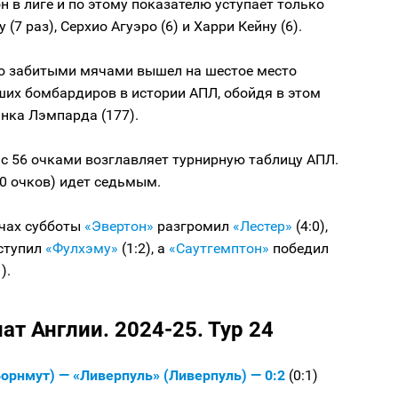
он в лиге и по этому показателю уступает только
(7 раз), Серхио Агуэро (6) и Харри Кейну (6).
‑ю забитыми мячами вышел на шестое место
ших бомбардиров в истории АПЛ, обойдя в этом
нка Лэмпарда (177).
с 56 очками возглавляет турнирную таблицу АПЛ.
0 очков) идет седьмым.
тчах субботы
«Эвертон»
разгромил
«Лестер»
(4:0),
ступил
«Фулхэму»
(1:2), а
«Саутгемптон»
победил
).
т Англии. 2024-25. Тур 24
орнмут) — «Ливерпуль» (Ливерпуль) — 0:2
(0:1)