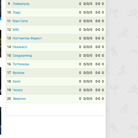
9
Ливерпуль
0
0/0/0
0-0
0
10
Лидс
0
0/0/0
0-0
0
11
Ман Сити
0
0/0/0
0-0
0
12
МЮ
0
0/0/0
0-0
0
13
Ноттингем Форест
0
0/0/0
0-0
0
14
Ньюкасл
0
0/0/0
0-0
0
15
Сандерленд
0
0/0/0
0-0
0
16
Тоттенхэм
0
0/0/0
0-0
0
17
Фулхэм
0
0/0/0
0-0
0
18
Халл
0
0/0/0
0-0
0
19
Челси
0
0/0/0
0-0
0
20
Эвертон
0
0/0/0
0-0
0