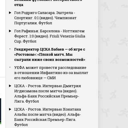
отца
Гол Родриго Саласара. Эштрела -
Спортинг. 0:1 (видео). Чемпионат
Португалии. Футбол
Гол Рафиньи. Барселона - Ноттингем
Форест. 1:0 (видео). Friuli Venezia Giulia
Cup. Футбол
Гендиректор ЦСКА Бабаев — об игре с
«Ростовом»: «Плохой матч. Мы
сыграли ниже своих возможностей»
УЕФА может провести расследование
в отношении Инфантино из‑за выплат
его любовнице — СМИ
ЦСКА - Ростов. Интервью Дмитрия
Игдисамова после матча (видео).
Альфа-Банк Российская Премьер-
Лига. Футбол
ЦСКА - Ростов. Интервью Хонатана
Альбы после матча (видео). Альфа-
Банк Российская Премьер-Лига.
Футбол