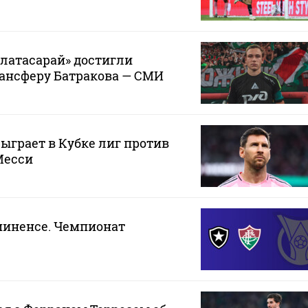
алатасарай» достигли
рансферу Батракова — СМИ
ыграет в Кубке лиг против
Месси
миненсе. Чемпионат