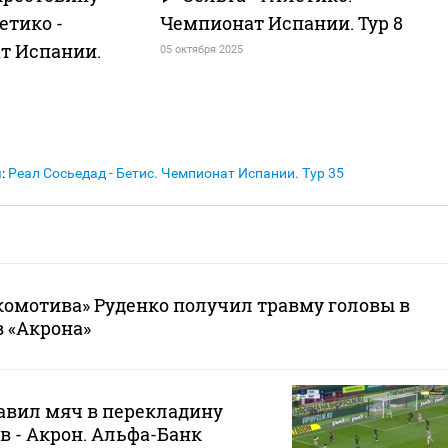
етико -
Чемпионат Испании. Тур 8
т Испании.
05 октября 2025
я
:
Реал Сосьедад - Бетис. Чемпионат Испании. Тур 35
омотива» Руденко получил травму головы в
 «Акрона»
авил мяч в перекладину
в - Акрон. Альфа-Банк