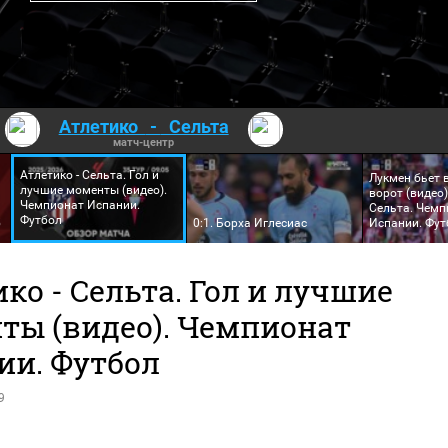
Атлетико
-
Сельта
матч-центр
Атлетико - Сельта. Гол и
Лукмен бьет 
лучшие моменты (видео).
ворот (видео)
Чемпионат Испании.
Сельта. Чемп
Футбол
5
0:1. Борха Иглесиас
Испании. Фут
ко - Сельта. Гол и лучшие
ты (видео). Чемпионат
ии. Футбол
9