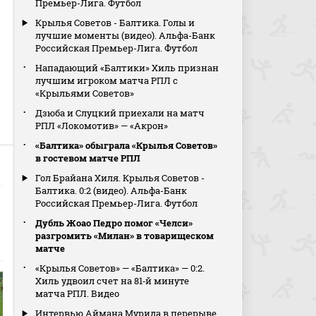
Премьер-Лига. Футбол
Крылья Советов - Балтика. Голы и
лучшие моменты (видео). Альфа-Банк
Российская Премьер-Лига. Футбол
Нападающий «Балтики» Хиль признан
лучшим игроком матча РПЛ с
«Крыльями Советов»
Дзюба и Слуцкий приехали на матч
РПЛ «Локомотив» — «Акрон»
«Балтика» обыграла «Крылья Советов»
в гостевом матче РПЛ
Гол Брайана Хиля. Крылья Советов -
Балтика. 0:2 (видео). Альфа-Банк
Российская Премьер-Лига. Футбол
Дубль Жоао Педро помог «Челси»
разгромить «Милан» в товарищеском
матче
«Крылья Советов» — «Балтика» — 0:2.
Хиль удвоил счет на 81‑й минуте
матча РПЛ. Видео
Интервью Аймана Мурида в перерыве