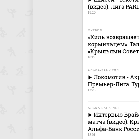
(видео). Лига PARI
18:20
ФУТБОЛ
«Хиль возвращает
кормильцем». Тал
«Крыльями Совет
18:19
АЛЬФА-БАНК РПЛ
Локомотив - Ак
Премьер-Лига. Ту
17:25
АЛЬФА-БАНК РПЛ
Интервью Брай
матча (видео). Кр
Альфа-Банк Росси
18:01