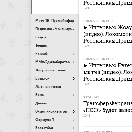
Российская Премь
19:31
Матч ТВ. Прямой эфир
АЛЬФА-БАНК РПЛ
Интервью Жоау 
Подписка «Максимум»
(видео). Локомоти
Видео
Российская Премь
Теннис
19:21
Хоккей
АЛЬФА-БАНК РПЛ
MMA/Единоборства
Интервью Евген
Фигурное катание
матча (видео). Л
Российская Премь
Биатлон
19:21
Лыжные гонки
Бокс
ФРАНЦИЯ
Трансфер Феррана
Допинг
«ПСЖ» будет заве
Олимпийские игры
19:18
Формула-1
Баскетбол