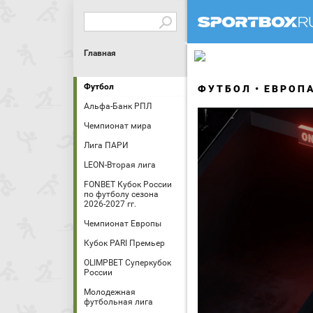
Главная
Футбол
ФУТБОЛ
ЕВРОП
Альфа-Банк РПЛ
Чемпионат мира
Лига ПАРИ
LEON-Вторая лига
FONBET Кубок России
по футболу сезона
2026-2027 гг.
Чемпионат Европы
Кубок PARI Премьер
OLIMPBET Суперкубок
России
Молодежная
футбольная лига