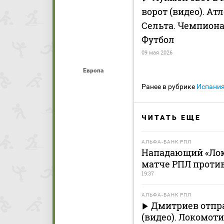
ворот (видео). Атл
Сельта. Чемпиона
Футбол
09 мая 2026
Европа
Ранее в рубрике
Испани
ЧИТАТЬ ЕЩЕ
АЛЬФА-БАНК РПЛ
Нападающий «Лок
матче РПЛ против
19:37
АЛЬФА-БАНК РПЛ
Дмитриев отпр
(видео). Локомоти