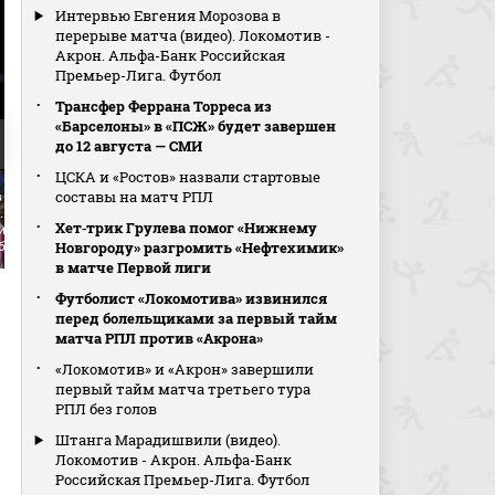
Интервью Евгения Морозова в
перерыве матча (видео). Локомотив -
Акрон. Альфа-Банк Российская
Премьер-Лига. Футбол
Трансфер Феррана Торреса из
«Барселоны» в «ПСЖ» будет завершен
до 12 августа — СМИ
ЦСКА и «Ростов» назвали стартовые
составы на матч РПЛ
в крестовину
. Атлетико -
Хет‑трик Грулева помог «Нижнему
ионат
Новгороду» разгромить «Нефтехимик»
бол
в матче Первой лиги
Футболист «Локомотива» извинился
перед болельщиками за первый тайм
матча РПЛ против «Акрона»
«Локомотив» и «Акрон» завершили
первый тайм матча третьего тура
РПЛ без голов
Штанга Марадишвили (видео).
Локомотив - Акрон. Альфа-Банк
Российская Премьер-Лига. Футбол