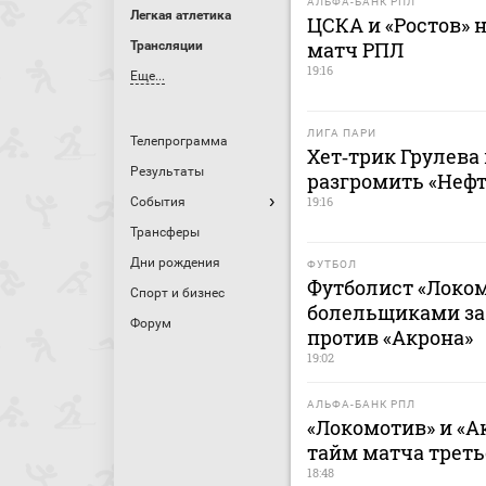
АЛЬФА-БАНК РПЛ
Легкая атлетика
ЦСКА и «Ростов» 
матч РПЛ
Трансляции
19:16
Еще...
ЛИГА ПАРИ
Телепрограмма
Хет‑трик Грулева
Результаты
разгромить «Нефт
19:16
События
Трансферы
Дни рождения
ФУТБОЛ
Футболист «Локо
Спорт и бизнес
болельщиками за
Форум
против «Акрона»
19:02
АЛЬФА-БАНК РПЛ
«Локомотив» и «
тайм матча треть
18:48