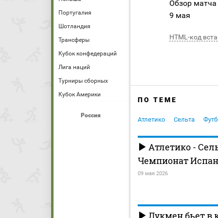
Обзор матча
Португалия
9 мая
Шотландия
HTML-код вста
Трансферы
Кубок конфедераций
Лига наций
Турниры сборных
Кубок Америки
ПО ТЕМЕ
Россия
Атлетико
Сельта
Футб
Атлетико - Сель
Чемпионат Испани
09 мая 2026
Лукмен бьет в 