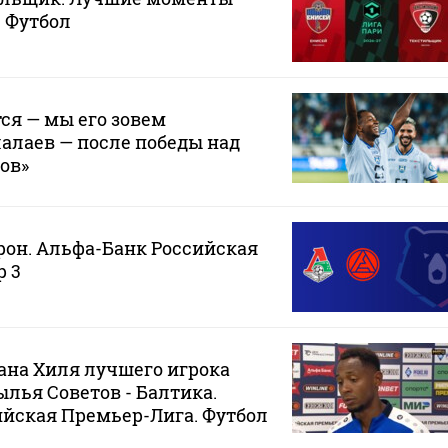
. Футбол
ся — мы его зовем
алаев — после победы над
ов»
рон. Альфа-Банк Российская
р 3
ана Хиля лучшего игрока
ылья Советов - Балтика.
йская Премьер-Лига. Футбол