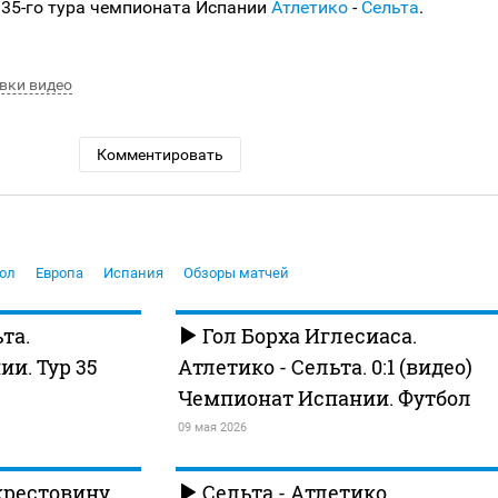
 35-го тура чемпионата Испании
Атлетико
-
Сельта
.
вки видео
Комментировать
ол
Европа
Испания
Обзоры матчей
та.
Гол Борха Иглесиаса.
и. Тур 35
Атлетико - Сельта. 0:1 (видео)
Чемпионат Испании. Футбол
09 мая 2026
крестовину
Сельта - Атлетико.