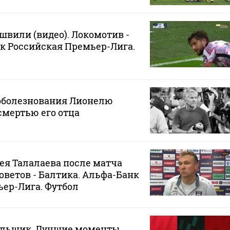
вили (видео). Локомотив -
к Российская Премьер-Лига.
соболезнования Лионелю
смертью его отца
я Талалаева после матча
оветов - Балтика. Альфа-Банк
ер-Лига. Футбол
тильщик. Лучшие моменты