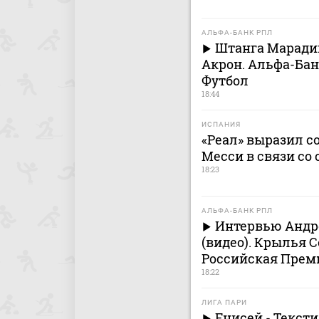
АЛЬФА-БАНК РПЛ
Штанга Марадиш
Акрон. Альфа-Бан
Футбол
18:44
ИСПАНИЯ
«Реал» выразил 
Месси в связи со 
18:23
АЛЬФА-БАНК РПЛ
Интервью Андре
(видео). Крылья С
Российская Премь
18:22
ЛИГА ПАРИ
Енисей - Текс