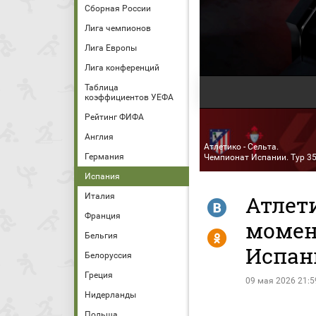
Сборная России
Лига чемпионов
Лига Европы
Лига конференций
Таблица
коэффициентов УЕФА
Рейтинг ФИФА
Англия
Атлетико - Сельта.
Германия
Чемпионат Испании. Тур 3
Испания
Италия
Атлети
R
Франция
момен
Y
Бельгия
Испан
Белоруссия
Греция
09 мая 2026 21:5
Нидерланды
Польша