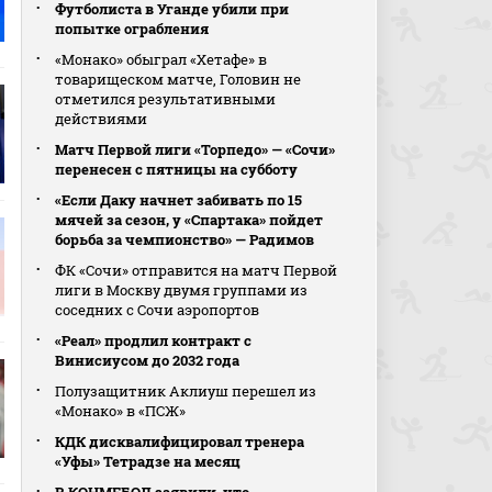
Футболиста в Уганде убили при
попытке ограбления
«Монако» обыграл «Хетафе» в
товарищеском матче, Головин не
отметился результативными
действиями
Матч Первой лиги «Торпедо» — «Сочи»
перенесен с пятницы на субботу
«Если Даку начнет забивать по 15
мячей за сезон, у «Спартака» пойдет
борьба за чемпионство» — Радимов
ФК «Сочи» отправится на матч Первой
лиги в Москву двумя группами из
соседних с Сочи аэропортов
«Реал» продлил контракт с
Винисиусом до 2032 года
Полузащитник Аклиуш перешел из
«Монако» в «ПСЖ»
КДК дисквалифицировал тренера
«Уфы» Тетрадзе на месяц