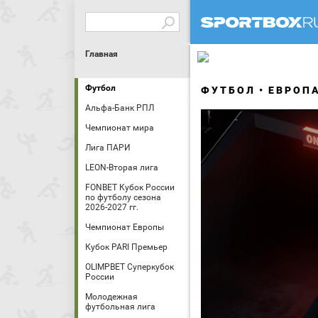
Главная
Футбол
ФУТБОЛ
ЕВРОП
Альфа-Банк РПЛ
Чемпионат мира
Лига ПАРИ
LEON-Вторая лига
FONBET Кубок России
по футболу сезона
2026-2027 гг.
Чемпионат Европы
Кубок PARI Премьер
OLIMPBET Суперкубок
России
Молодежная
футбольная лига