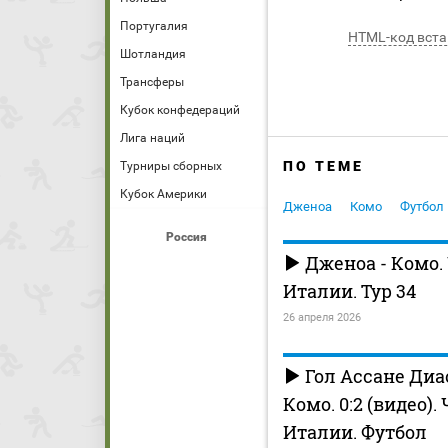
Португалия
HTML-код вста
Шотландия
Трансферы
Кубок конфедераций
Лига наций
ПО ТЕМЕ
Турниры сборных
Кубок Америки
Дженоа
Комо
Футбол
Россия
Дженоа - Комо.
Италии. Тур 34
26 апреля 2026
Гол Ассане Диао
Комо. 0:2 (видео)
Италии. Футбол