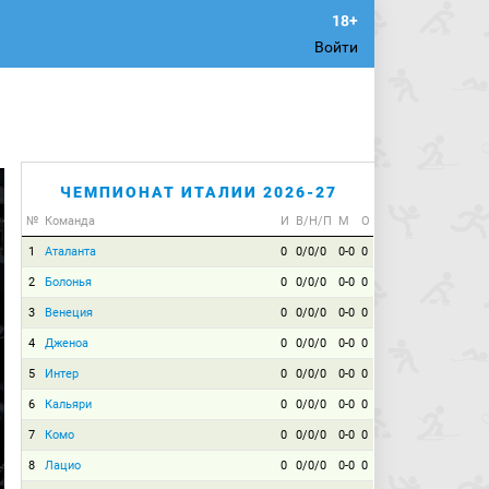
Войти
ЧЕМПИОНАТ ИТАЛИИ 2026-27
№
Команда
И
В/Н/П
М
О
1
Аталанта
0
0/0/0
0-0
0
2
Болонья
0
0/0/0
0-0
0
3
Венеция
0
0/0/0
0-0
0
4
Дженоа
0
0/0/0
0-0
0
5
Интер
0
0/0/0
0-0
0
6
Кальяри
0
0/0/0
0-0
0
7
Комо
0
0/0/0
0-0
0
8
Лацио
0
0/0/0
0-0
0