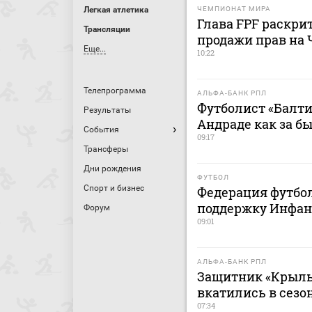
Легкая атлетика
ЧЕМПИОНАТ МИРА
Глава FPF раскри
Трансляции
продажи прав на
Еще...
10:22
Телепрограмма
АЛЬФА-БАНК РПЛ
Футболист «Балти
Результаты
Андраде как за б
События
09:17
Трансферы
Дни рождения
ФУТБОЛ
Спорт и бизнес
Федерация футбо
поддержку Инфан
Форум
09:01
АЛЬФА-БАНК РПЛ
Защитник «Крыль
вкатились в сезо
07:34