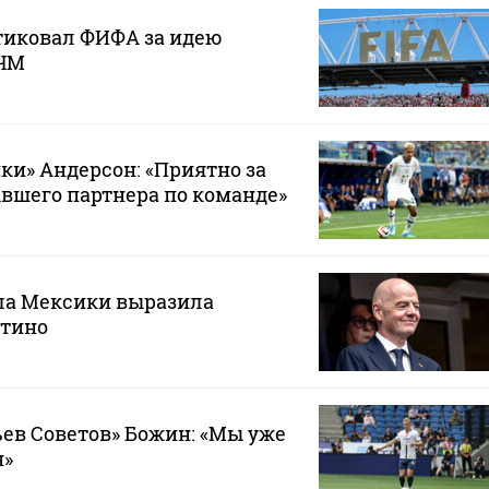
тиковал ФИФА за идею
 ЧМ
ки» Андерсон: «Приятно за
ывшего партнера по команде»
ла Мексики выразила
тино
ев Советов» Божин: «Мы уже
н»