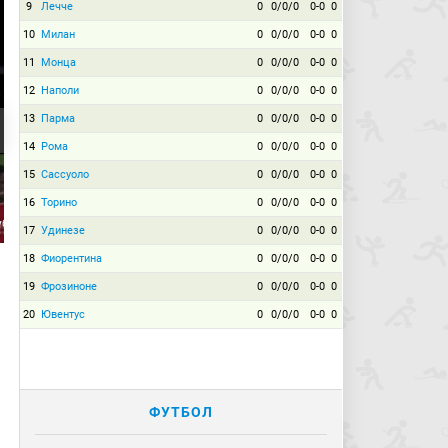
9
Лечче
0
0/0/0
0-0
0
10
Милан
0
0/0/0
0-0
0
11
Монца
0
0/0/0
0-0
0
12
Наполи
0
0/0/0
0-0
0
13
Парма
0
0/0/0
0-0
0
14
Рома
0
0/0/0
0-0
0
15
Сассуоло
0
0/0/0
0-0
0
16
Торино
0
0/0/0
0-0
0
убан
17
Удинезе
0
0/0/0
0-0
0
18
Фиорентина
0
0/0/0
0-0
0
19
Фрозиноне
0
0/0/0
0-0
0
20
Ювентус
0
0/0/0
0-0
0
ФУТБОЛ