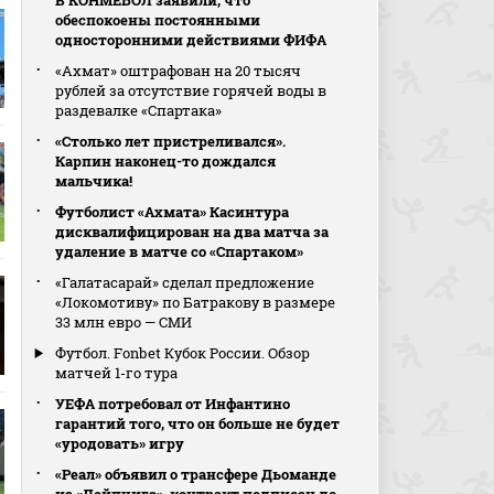
В КОНМЕБОЛ заявили, что
обеспокоены постоянными
односторонними действиями ФИФА
«Ахмат» оштрафован на 20 тысяч
рублей за отсутствие горячей воды в
раздевалке «Спартака»
«Столько лет пристреливался».
Карпин наконец-то дождался
мальчика!
Футболист «Ахмата» Касинтура
дисквалифицирован на два матча за
удаление в матче со «Спартаком»
«Галатасарай» сделал предложение
«Локомотиву» по Батракову в размере
33 млн евро — СМИ
Футбол. Fonbet Кубок России. Обзор
матчей 1-го тура
УЕФА потребовал от Инфантино
гарантий того, что он больше не будет
«уродовать» игру
«Реал» объявил о трансфере Дьоманде