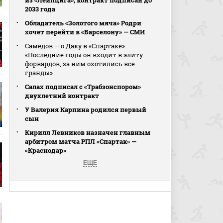
из «Лейпцига», контракт подписан до
2033 года
Обладатель «Золотого мяча» Родри
хочет перейти в «Барселону» — СМИ
Самедов — о Даку в «Спартаке»:
«Последние годы он входит в элиту
форвардов, за ним охотились все
гранды»
Салах подписал с «Трабзонспором»
двухлетний контракт
У Валерия Карпина родился первый
сын
Кирилл Левников назначен главным
арбитром матча РПЛ «Спартак» —
«Краснодар»
ЕЩЕ