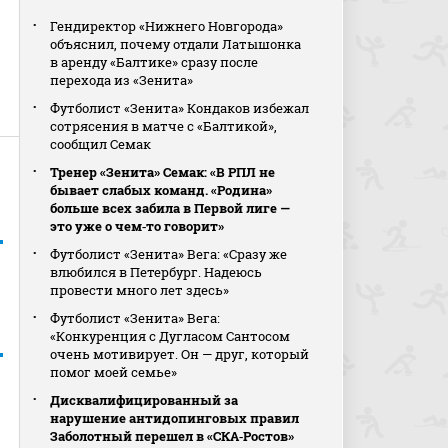
Гендиректор «Нижнего Новгорода»
объяснил, почему отдали Латышонка
в аренду «Балтике» сразу после
перехода из «Зенита»
Футболист «Зенита» Кондаков избежал
сотрясения в матче с «Балтикой»,
сообщил Семак
Тренер «Зенита» Семак: «В РПЛ не
бывает слабых команд. «Родина»
больше всех забила в Первой лиге —
это уже о чем‑то говорит»
Футболист «Зенита» Вега: «Сразу же
влюбился в Петербург. Надеюсь
провести много лет здесь»
Футболист «Зенита» Вега:
«Конкуренция с Дугласом Сантосом
очень мотивирует. Он — друг, который
помог моей семье»
Дисквалифицированный за
нарушение антидопинговых правил
Заболотный перешел в «СКА‑Ростов»