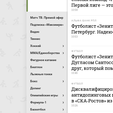
Первой лиге — это
10:58
Матч ТВ. Прямой эфир
АЛЬФА-БАНК РПЛ
Подписка «Максимум»
Футболист «Зенит
Петербург. Надею
Видео
10:53
Теннис
Хоккей
ФУТБОЛ
MMA/Единоборства
Футболист «Зенит
Фигурное катание
Дугласом Сантосо
друг, который по
Биатлон
10:45
Лыжные гонки
Бокс
ФУТБОЛ
Дисквалифициро
Допинг
антидопинговых 
Олимпийские игры
в «СКА‑Ростов» и
Формула-1
10:26
Баскетбол