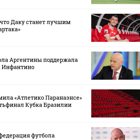
 что Даку станет лучшим
артака»
ола Аргентины поддержала
 Инфантино
мила «Атлетико Паранаэнсе»
ртьфинал Кубка Бразилии
федерация футбола