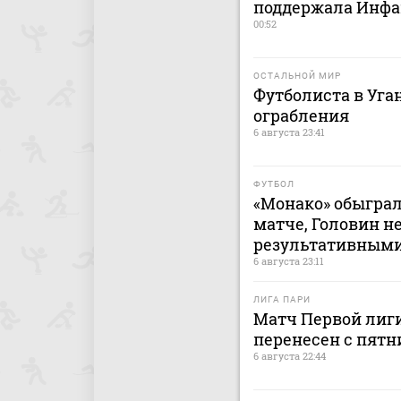
поддержала Инфа
00:52
ОСТАЛЬНОЙ МИР
Футболиста в Уга
ограбления
6 августа 23:41
ФУТБОЛ
«Монако» обыграл
матче, Головин н
результативным
6 августа 23:11
ЛИГА ПАРИ
Матч Первой лиги
перенесен с пятн
6 августа 22:44