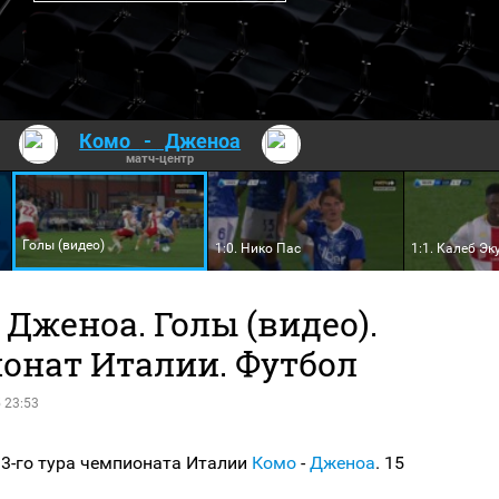
Комо
-
Дженоа
матч-центр
Голы (видео)
1:0. Нико Пас
1:1. Калеб Эк
 Дженоа. Голы (видео).
онат Италии. Футбол
 23:53
 3-го тура чемпионата Италии
Комо
-
Дженоа
. 15