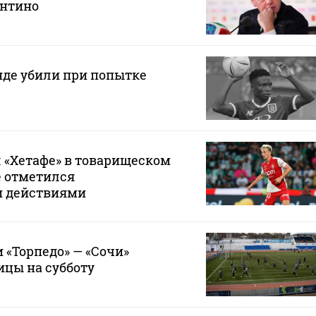
нтино
нде убили при попытке
 «Хетафе» в товарищеском
е отметился
и действиями
 «Торпедо» — «Сочи»
ицы на субботу