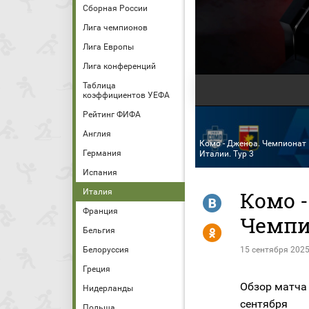
Сборная России
Лига чемпионов
Лига Европы
Лига конференций
Таблица
коэффициентов УЕФА
Рейтинг ФИФА
Англия
Комо - Дженоа. Чемпионат
Германия
Италии. Тур 3
Испания
Италия
Комо -
R
Франция
Чемпи
Y
Бельгия
Белоруссия
15 сентября 2025
Греция
Обзор матча
Нидерланды
сентября
Польша