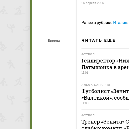
26 апреля 2026
Ранее в рубрике
Италия
:
ЧИТАТЬ ЕЩЕ
Европа
ФУТБОЛ
Гендиректор «Ниж
Латышонка в арен
11:01
АЛЬФА-БАНК РПЛ
Футболист «Зенит
«Балтикой», сооб
11:00
ФУТБОЛ
Тренер «Зенита» С
слабых команд. «