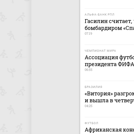
АЛЬФА-БАНК РПЛ
Гасилин считает,
бомбардиром «Сп
07:19
ЧЕМПИОНАТ МИРА
Ассоциация футб
президента ФИФА
06:55
БРАЗИЛИЯ
«Витория» разгро
и вышла в четве
04:25
ФУТБОЛ
Африканская кон