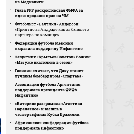
из Медиалиги
Глава FPF раскритиковал ФИФА за
идею продажи прав на ЧМ
Футболист «Балтики» Андерсон:
«Приятно за Андраде как за бывшего
партнера по команде»
Федерация футбола Мексики
выразила поддержку Инфантино
Защитник «Крыльев Советов» Божин:
«Мы уже вкатились в сезон»
Гасилин считает, что Даку станет
лучшим бомбардиром «Спартака»
Ассоциация футбола Аргентины
поддержала президента ФИФА
Инфантино
«Витория» разгромила «Атлетико
Паранаэнсе» и вышла в
четвертьфинал Кубка Бразилии
Африканская конфедерация футбола
поддержала Инфантино