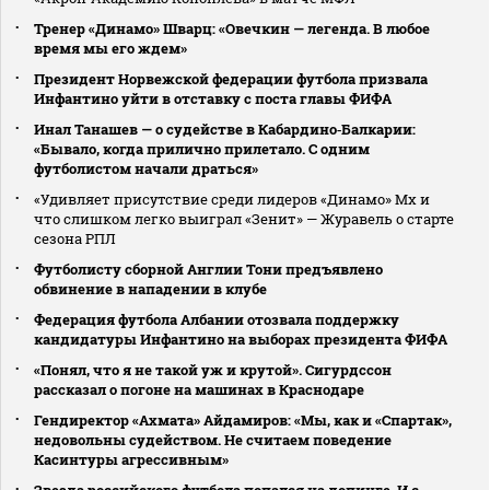
Тренер «Динамо» Шварц: «Овечкин — легенда. В любое
время мы его ждем»
Президент Норвежской федерации футбола призвала
Инфантино уйти в отставку с поста главы ФИФА
Инал Танашев — о судействе в Кабардино‑Балкарии:
«Бывало, когда прилично прилетало. С одним
футболистом начали драться»
«Удивляет присутствие среди лидеров «Динамо» Мх и
что слишком легко выиграл «Зенит» — Журавель о старте
сезона РПЛ
Футболисту сборной Англии Тони предъявлено
обвинение в нападении в клубе
Федерация футбола Албании отозвала поддержку
кандидатуры Инфантино на выборах президента ФИФА
«Понял, что я не такой уж и крутой». Сигурдссон
рассказал о погоне на машинах в Краснодаре
Гендиректор «Ахмата» Айдамиров: «Мы, как и «Спартак»,
недовольны судейством. Не считаем поведение
Касинтуры агрессивным»
Звезда российского футбола попался на допинге. И с