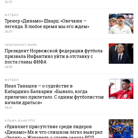
16:19
ФУТБОЛ
Тренер «Динамо» Шварц: «Овечкин —
легенда. В любое время мы его ждем»
16:19
ЧЕМПИОНАТ МИРА
Президент Норвежской федерации футбола
призвала Инфантино уйти в отставку с
поста главы ФИФА
14:58
ФУТБОЛ
Инал Танашев — о судействе в
Кабардино‑Балкарии: «Бывало, когда
прилично прилетало. С одним футболистом
начали драться»
14:16
АЛЬФА-БАНК РПЛ
«Удивляет присутствие среди лидеров
«Динамо» Мх и что слишком легко выиграл
«Зенит» — Журавель о старте сезона РПЛ