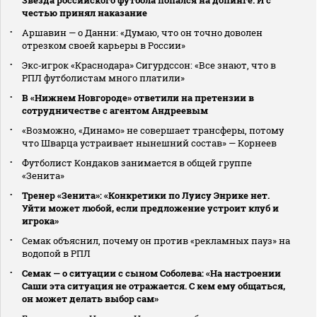
честью принял наказание
Аршавин — о Данни: «Думаю, что он точно доволен
отрезком своей карьеры в России»
Экс‑игрок «Краснодара» Сигурдссон: «Все знают, что в
РПЛ футболистам много платили»
В «Нижнем Новгороде» ответили на претензии в
сотрудничестве с агентом Андреевым
«Возможно, «Динамо» не совершает трансферы, потому
что Шварца устраивает нынешний состав» — Корнеев
Футболист Кондаков занимается в общей группе
«Зенита»
Тренер «Зенита»: «Конкретики по Луису Энрике нет.
Уйти может любой, если предложение устроит клуб и
игрока»
Семак объяснил, почему он против «рекламных пауз» на
водопой в РПЛ
Семак — о ситуации с сыном Соболева: «На настроении
Саши эта ситуация не отражается. С кем ему общаться,
он может делать выбор сам»