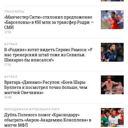
ТРАНСФЕРЫ
«Манчестер Сити» отклонил предложение
«Барселоны» в €50 млн за трансфер Родри —
СМИ
17:16
ФУТБОЛ
В «Родине» хотят видеть Серхио Рамоса: «У
нас тренерский штаб тоже из Севильи.
Шикарно бы вписался!»
17:01
ФУТБОЛ
Вратарь «Динамо» Расулов: «Боев Шары
Буллета я посмотрел точно больше, чем
матчей Овечкина»
16:44
МОЛОДЕЖНАЯ ФУТБОЛЬНАЯ ЛИГА
Дубль Полевого помог «Краснодару»
обыграть «Акрон‑Академию Коноплева» в
матче МФЛ