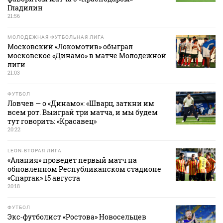
Гладилин
21:56
МОЛОДЕЖНАЯ ФУТБОЛЬНАЯ ЛИГА
Московский «Локомотив» обыграл
московское «Динамо» в матче Молодежной
лиги
21:03
ФУТБОЛ
Ловчев — о «Динамо»: «Шварц, заткни им
всем рот. Выиграй три матча, и мы будем
тут говорить: «Красавец»
20:22
LEON-ВТОРАЯ ЛИГА
«Алания» проведет первый матч на
обновленном Республиканском стадионе
«Спартак» 15 августа
20:18
ФУТБОЛ
Экс‑футболист «Ростова» Новосельцев