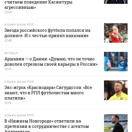
считаем поведение Касинтуры
агрессивным»
13:14
АЛЬФА-БАНК РПЛ
Звезда российского футбола попался на
допинге. И с честью принял наказание
12:40
ФУТБОЛ
Аршавин — о Данни: «Думаю, что он точно
доволен отрезком своей карьеры в России»
12:31
АЛЬФА-БАНК РПЛ
Экс‑игрок «Краснодара» Сигурдссон: «Все
знают, что в РПЛ футболистам много
платили»
12:16
АЛЬФА-БАНК РПЛ
В «Нижнем Новгороде» ответили на
претензии в сотрудничестве с агентом
Андреевым