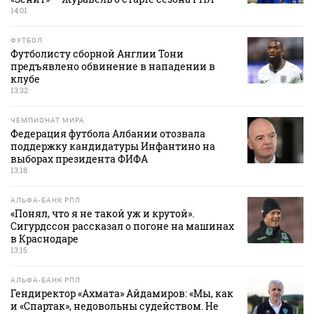
14:01
ФУТБОЛ
Футболисту сборной Англии Тони
предъявлено обвинение в нападении в
клубе
13:32
ЧЕМПИОНАТ МИРА
Федерация футбола Албании отозвала
поддержку кандидатуры Инфантино на
выборах президента ФИФА
13:18
АЛЬФА-БАНК РПЛ
«Понял, что я не такой уж и крутой».
Сигурдссон рассказал о погоне на машинах
в Краснодаре
13:15
АЛЬФА-БАНК РПЛ
Гендиректор «Ахмата» Айдамиров: «Мы, как
и «Спартак», недовольны судейством. Не