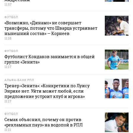
11:57
ФУТБОЛ
«Возможно, «Динамо» не совершает
трансферы, потому что Шварца устраивает
нынешний состав» — Корнеев
11:18
ФУТБОЛ
Футболист Кондаков занимается в общей
группе «Зенита»
11:17
АЛЬФА-БАНК РПЛ
Тренер «Зенита»: «Конкретики по Луису
Энрике нет. Уйти может любой, если
предложение устроит клуб и игрока»
11:17
ФУТБОЛ
Семак объяснил, почему он против
«рекламных пауз» на водопой в РПЛ
11:11