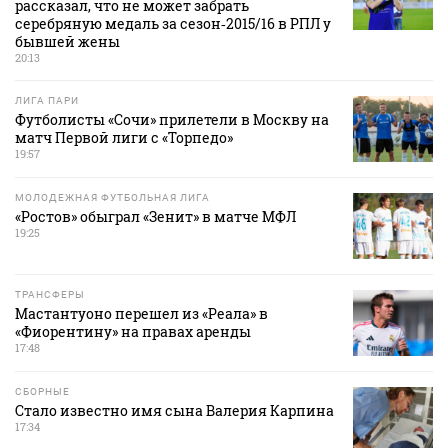
рассказал, что не может забрать
серебряную медаль за сезон‑2015/16 в РПЛ у
бывшей жены
20:13
ЛИГА ПАРИ
Футболисты «Сочи» прилетели в Москву на
матч Первой лиги с «Торпедо»
19:57
МОЛОДЕЖНАЯ ФУТБОЛЬНАЯ ЛИГА
«Ростов» обыграл «Зенит» в матче МФЛ
19:25
ТРАНСФЕРЫ
Мастантуоно перешел из «Реала» в
«Фиорентину» на правах аренды
17:48
СБОРНЫЕ
Стало известно имя сына Валерия Карпина
17:34