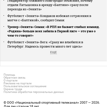
Гендиректор «Нижнего Новгорода» объяснил, почему
отдали Латышонка в аренду «Балтике» сразу после
перехода из «Зенита»
Футболист «Зенита» Кондаков избежал сотрясения в
матче с «Балтикой», сообщил Семак
Тренер «Зенита» Семак: «В РПЛ не бывает слабых команд.
«Родина» больше всех забила в Первой лиге — это уже о
чем‑то говорит»
Футболист «Зенита» Вега: «Сразу же влюбился в
Петербург. Надеюсь провести много лет здесь»
ЕЩЕ
Помощь
Обратная связь
О портале
Реклама на портале
Пользовательское соглашение
Охрана труда
Политика обработки персональных данных
© ООО «Национальный спортивный телеканал» 2007 — 2026.
Для лиц старше 18 лет