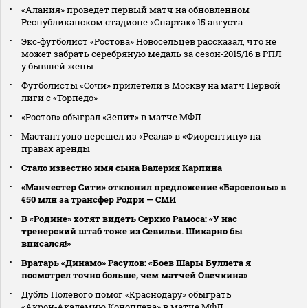
«Алания» проведет первый матч на обновленном
Республиканском стадионе «Спартак» 15 августа
Экс‑футболист «Ростова» Новосельцев рассказал, что не
может забрать серебряную медаль за сезон‑2015/16 в РПЛ
у бывшей жены
Футболисты «Сочи» прилетели в Москву на матч Первой
лиги с «Торпедо»
«Ростов» обыграл «Зенит» в матче МФЛ
Мастантуоно перешел из «Реала» в «Фиорентину» на
правах аренды
Стало известно имя сына Валерия Карпина
«Манчестер Сити» отклонил предложение «Барселоны» в
€50 млн за трансфер Родри — СМИ
В «Родине» хотят видеть Серхио Рамоса: «У нас
тренерский штаб тоже из Севильи. Шикарно бы
вписался!»
Вратарь «Динамо» Расулов: «Боев Шары Буллета я
посмотрел точно больше, чем матчей Овечкина»
Дубль Полевого помог «Краснодару» обыграть
«Акрон‑Академию Коноплева» в матче МФЛ