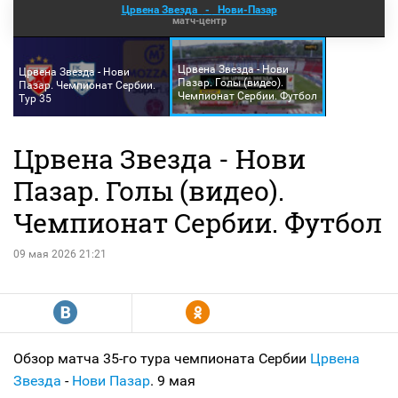
Црвена Звезда
-
Нови-Пазар
матч-центр
Црвена Звезда - Нови
Црвена Звезда - Нови
Пазар. Голы (видео).
Пазар. Чемпионат Сербии.
Чемпионат Сербии. Футбол
Тур 35
Црвена Звезда - Нови
Пазар. Голы (видео).
Чемпионат Сербии. Футбол
09 мая 2026 21:21
R
Y
Обзор матча 35-го тура чемпионата Сербии
Црвена
Звезда
-
Нови Пазар
. 9 мая