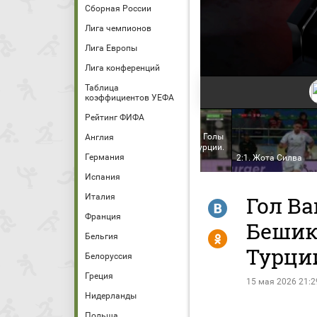
Сборная России
Лига чемпионов
Лига Европы
Лига конференций
Таблица
коэффициентов УЕФА
Рейтинг ФИФА
Ризеспор - Бешикташ. Голы
Англия
зеспор - Бешикташ.
(видео). Чемпионат Турции.
Германия
мпионат Турции. Тур 34
Футбол
2:1. Жота Силва
Испания
Италия
Гол Ва
R
Франция
Бешикт
Y
Бельгия
Турци
Белоруссия
Греция
15 мая 2026 21:2
Нидерланды
Польша