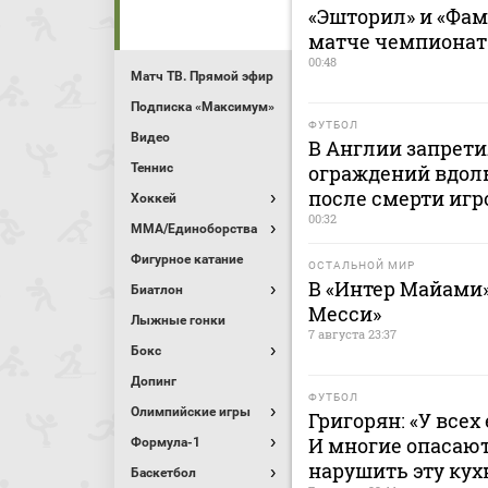
«Эшторил» и «Фа
матче чемпионат
00:48
Матч ТВ. Прямой эфир
Подписка «Максимум»
ФУТБОЛ
Видео
В Англии запрет
Теннис
ограждений вдоль
после смерти игр
Хоккей
00:32
MMA/Единоборства
Фигурное катание
ОСТАЛЬНОЙ МИР
В «Интер Майами»
Биатлон
Месси»
Лыжные гонки
7 августа 23:37
Бокс
Допинг
ФУТБОЛ
Олимпийские игры
Григорян: «У всех
И многие опасают
Формула-1
нарушить эту ку
Баскетбол