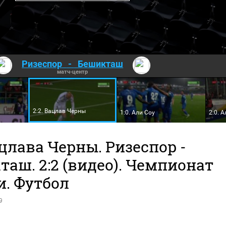
Ризеспор
-
Бешикташ
матч-центр
2:2. Вацлав Черны
1:0. Али Соу
2:0. 
цлава Черны. Ризеспор -
аш. 2:2 (видео). Чемпионат
и. Футбол
9