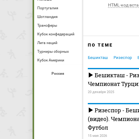
HTML-код вста
Португалия
Шотландия
Трансферы
Кубок конфедераций
Лига наций
ПО ТЕМЕ
Турниры сборных
Бешикташ
Ризеспор
Кубок Америки
Россия
Бешикташ - Риз
Чемпионат Турции
20 декабря 2025
Ризеспор - Беш
(видео). Чемпион
Футбол
15 мая 2026