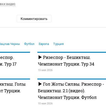
вки видео
Комментировать
Вацлав Черны
Футбол
Европа
Турция
еспор.
Ризеспор - Бешикташ.
. Тур 17
Чемпионат Турции. Тур 34
15 мая 2026
икташ. Голы
Гол Жоты Силвы. Ризеспор -
ат Турции.
Бешикташ. 2:1 (видео).
Чемпионат Турции. Футбол
15 мая 2026