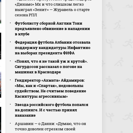
«Динамо» Мх и что слишком легко
выиграл «Зенит» — Журавель о старте
сезона РПЛ
Футболисту сборной Англии Тони
предъявлено обвинение в нападении
в клубе
Федерация футбола Албании отозвала
поддержку кандидатуры Инфантино
на выборах президента ФИФА
«Понял, что я не такой уж и крутой».
Сигурдссон рассказал о погоне на
машинах в Краснодаре
Гендиректор «Ахмата» Айдамиров:
«Мы, как и «Спартак», недовольны
судейством. Не считаем поведение
Касинтуры агрессивным»
Звезда российского футбола попался
на допинге. И с честью принял
наказание
Аршавин — о Данни: «Думаю, что он
точно доволен отрезком своей