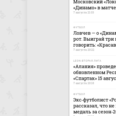
Московский «Лок
«Динамо» в матч
7 августа 21:03
ФУТБОЛ
Ловчев — о «Дина
рот. Выиграй три 
говорить: «Краса
7 августа 20:22
LEON-ВТОРАЯ ЛИГА
«Алания» проведе
обновленном Рес
«Спартак» 15 авгу
7 августа 20:18
ФУТБОЛ
Экс‑футболист «Р
рассказал, что н
медаль за сезон‑