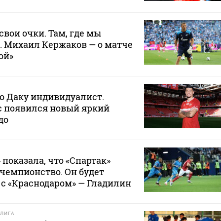
свои очки. Там, где мы
. Михаил Кержаков — о матче
ой»
то Даку индивидуалист.
ас появился новый яркий
до
 показала, что «Спартак»
 чемпионство. Он будет
с «Краснодаром» — Гладилин
ЛИГА