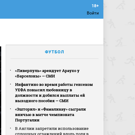
Войти
ФУТБОЛ
«Ливерпуль» арендует Араухо у
«Барселоны» — СМИ
Инфантино во время работы генсеком
УЕФА повысил любовницу в
должности и добился выплаты ей
выходного пособия — СМИ
«Эшторил» и «Фамаликау» сыграли
вничью в матче чемпионата
Португалии
В Англии запретили использование
сплошных ограждений вдоль поля в