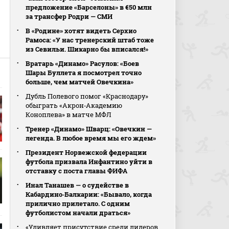
предложение «Барселоны» в €50 млн
за трансфер Родри — СМИ
В «Родине» хотят видеть Серхио
Рамоса: «У нас тренерский штаб тоже
из Севильи. Шикарно бы вписался!»
Вратарь «Динамо» Расулов: «Боев
Шары Буллета я посмотрел точно
больше, чем матчей Овечкина»
Дубль Полевого помог «Краснодару»
обыграть «Акрон‑Академию
Коноплева» в матче МФЛ
Тренер «Динамо» Шварц: «Овечкин —
легенда. В любое время мы его ждем»
Президент Норвежской федерации
футбола призвала Инфантино уйти в
отставку с поста главы ФИФА
Инал Танашев — о судействе в
Кабардино‑Балкарии: «Бывало, когда
прилично прилетало. С одним
футболистом начали драться»
«Удивляет присутствие среди лидеров