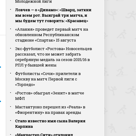
Молодежной лиги
Ловчев — о «Динамо»: «Шварц, заткни
им всем рот. Выиграй три матча, и
мы будем тут говорить: «Красавец»
«Алания» проведет первый матч на
обновленном Республиканском
стадионе «Спартак» 15 августа
Экс‑футболист «Ростова» Новосельцев
рассказал, что не может забрать
серебряную медаль за сезон‑2015/16 в
РПЛ у бывшей жены
Футболисты «Сочи» прилетели в
Москву на матч Первой лиги с
«Торпедо»
«Ростов» обыграл «Зенит» в матче
МФЛ
Мастантуоно перешел из «Реала» в
«Фиорентину» на правах аренды
Стало известно имя сына Валерия
Карпина
«Манчестер Сити» отклонил