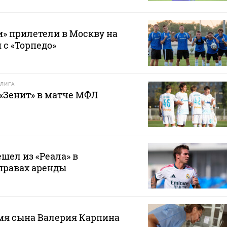
» прилетели в Москву на
 с «Торпедо»
ЛИГА
 «Зенит» в матче МФЛ
шел из «Реала» в
правах аренды
мя сына Валерия Карпина