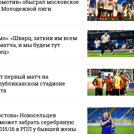
омотив» обыграл московское
е Молодежной лиги
мо»: «Шварц, заткни им всем
матча, и мы будем тут
вец»
т первый матч на
публиканском стадионе
ста
остова» Новосельцев
е может забрать серебряную
2015/16 в РПЛ у бывшей жены