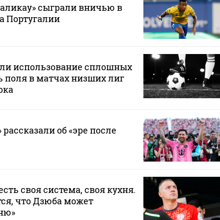
маликау» сыграли вничью в
а Португалии
или использование сплошных
 поля в матчах низших лиг
ока
 рассказали об «эре после
 есть своя система, своя кухня.
ся, что Дзюба может
хню»