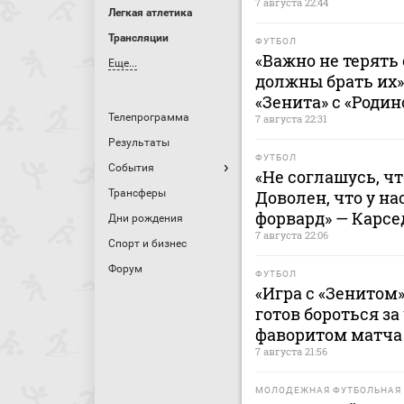
7 августа 22:44
Легкая атлетика
Трансляции
ФУТБОЛ
«Важно не терять 
Еще...
должны брать их»
«Зенита» с «Родин
Телепрограмма
7 августа 22:31
Результаты
ФУТБОЛ
События
«Не соглашусь, ч
Трансферы
Доволен, что у н
форвард» — Карсе
Дни рождения
7 августа 22:06
Спорт и бизнес
Форум
ФУТБОЛ
«Игра с «Зенитом»
готов бороться за
фаворитом матча 
7 августа 21:56
МОЛОДЕЖНАЯ ФУТБОЛЬНАЯ 