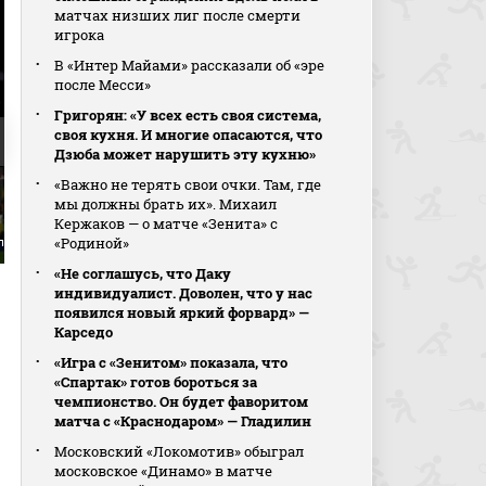
матчах низших лиг после смерти
игрока
В «Интер Майами» рассказали об «эре
после Месси»
Григорян: «У всех есть своя система,
своя кухня. И многие опасаются, что
Дзюба может нарушить эту кухню»
«Важно не терять свои очки. Там, где
мы должны брать их». Михаил
Кержаков — о матче «Зенита» с
«Родиной»
Али Соу
«Не соглашусь, что Даку
индивидуалист. Доволен, что у нас
появился новый яркий форвард» —
Карседо
«Игра с «Зенитом» показала, что
«Спартак» готов бороться за
чемпионство. Он будет фаворитом
матча с «Краснодаром» — Гладилин
Московский «Локомотив» обыграл
московское «Динамо» в матче