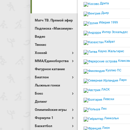
Дрита
Дьер
Матч ТВ. Прямой эфир
Иберия 1999
Подписка «Максимум»
Интер Эскальдес
Видео
Кайрат
Теннис
Кауно Жальгирис
Хоккей
MMA/Единоборства
Клаксв
Фигурное катание
Куопио ПС
Биатлон
Ларн
Лыжные гонки
ЛАСК
Бокс
Левски
Допинг
Лех
Олимпийские игры
Формула-1
Линкольн
Баскетбол
Лион