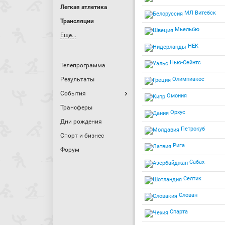
Легкая атлетика
МЛ Витебск
Трансляции
Мьельбю
Еще...
НЕК
Нью-Сейнтс
Телепрограмма
Результаты
Олимпиакос
События
Омония
Трансферы
Орхус
Дни рождения
Петрокуб
Спорт и бизнес
Рига
Форум
Сабах
Селтик
Слован
Спарта