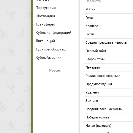
Параметр
Португалия
Матчи
Шотландия
Голы
Трансферы
Хозяева
Кубок конфедераций
Гости
Лига наций
Средняя результативность
Турниры сборных
Первый тайм
Кубок Америки
Второй тайм
Пенальти
Россия
Реализовано пенальти
Предупреждения
Удаления
Зрители
Средняя посещаемость
Победы хозяев
Ничьи (нулевые)