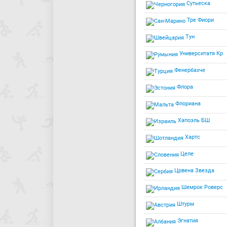
Сутьеска
Тре Фиори
Тун
Университатя Кр
Фенербахче
Флора
Флориана
Хапоэль БШ
Хартс
Целе
Црвена Звезда
Шемрок Роверс
Штурм
Эгнатия