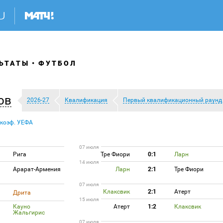
ЬТАТЫ
ФУТБОЛ
ов
2026-27
Квалификация
Первый квалификационный раунд
 коэф. УЕФА
07 июля
Рига
Тре Фиори
0:1
Ларн
14 июля
Арарат-Армения
Ларн
2:1
Тре Фиори
07 июля
Клаксвик
2:1
Атерт
Дрита
15 июля
Кауно
Атерт
1:2
Клаксвик
Жальгирис
07 июля