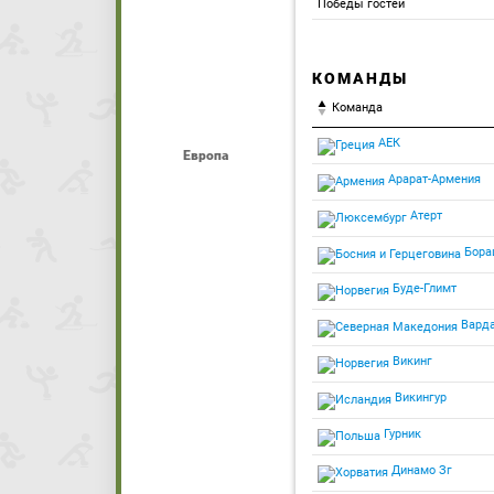
Победы гостей
КОМАНДЫ
Команда
АЕК
Европа
Арарат-Армения
Атерт
Бора
Буде-Глимт
Вард
Викинг
Викингур
Гурник
Динамо Зг