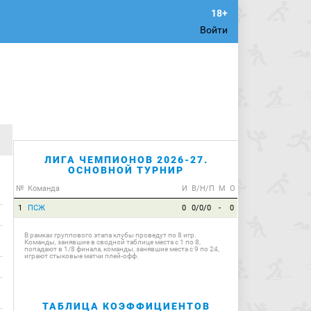
Войти
ЛИГА ЧЕМПИОНОВ 2026-27.
ОСНОВНОЙ ТУРНИР
№
Команда
И
В/Н/П
М
О
1
ПСЖ
0
0/0/0
-
0
В рамках группового этапа клубы проведут по 8 игр.
Команды, занявшие в сводной таблице места с 1 по 8,
попадают в 1/8 финала, команды, занявшие места с 9 по 24,
играют стыковые матчи плей-офф.
ТАБЛИЦА КОЭФФИЦИЕНТОВ