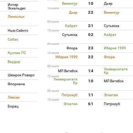
Викингур
1:0
Дьер
Интер
Эскальдес
14 июля
Дьер
2:2
Викингур
Линкольн
08 июля
Кайрат
2:1
Сутьеска
Нью-Сейнтс
15 июля
Сутьеска
0:2
Кайрат
Сабах
08 июля
Флора
2:3
Иберия 1999
Куопио ПС
14 июля
Иберия 1999
2:2
Флора
Вардар
08 июля
Университатя
МЛ Витебск
1:4
Кр
Шемрок Роверс
15 июля
Университатя
1:0
МЛ Витебск
Кр
Флориана
08 июля
Петрокуб
1:1
Эгнатия
Левски
15 июля
Эгнатия
6:1
Петрокуб
Борац