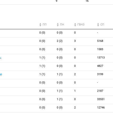
9
16
ПП
ПН
ГВНЗ
СП
0 (0)
0 (0)
0
-
0 (0)
2 (2)
3
5168
0 (0)
0 (0)
0
1583
ц
1 (1)
0 (0)
0
13713
1 (1)
0 (0)
0
4827
ар
1 (1)
1 (1)
2
3199
0 (0)
0 (0)
0
-
0 (0)
1 (1)
1
2187
0 (0)
1 (1)
0
33551
0 (0)
0 (0)
2
12746