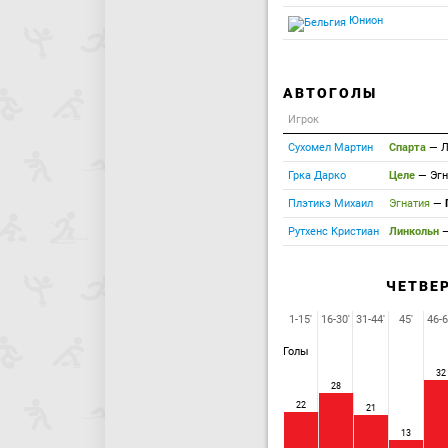
Юнион
АВТОГОЛЫ
Игрок
Сухомел Мартин
Спарта
—
Л
Грка Дарко
Целе
—
Эгн
Плэтикэ Михаил
Эгнатия
—
Рутхенс Кристиан
Линкольн
ЧЕТВЕ
1-15'
16-30'
31-44'
45'
46-6
Голы
32
28
22
21
13