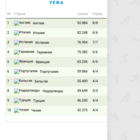
УЕФА
№
Страна
Сумма
Клубы
1
92.884
8/8
Англия
2
82.248
6/6
Италия
3
76.954
7/7
Испания
4
75.382
6/6
Германия
5
63.236
6/6
Франция
6
59.866
4/4
Португалия
7
55.400
4/4
Бельгия
8
49.649
5/5
Нидерланды
9
46.200
4/4
Турция
10
42.375
4/4
Чехия