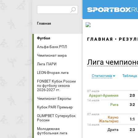
Главная
Футбол
ГЛАВНАЯ
РЕЗУЛ
Альфа-Банк РПЛ
Чемпионат мира
Лига чемпион
Лига ПАРИ
LEON-Вторая лига
Статистика
Таблица
FONBET Кубок России
по футболу сезона
2026-2027 гг.
07 июля
Арарат-Армения
2:0
Чемпионат Европы
14 июля
Рига
3:2
Кубок PARI Премьер
07 июля
OLIMPBET Суперкубок
Кауно
1:1
России
Жальгирис
14 июля
Молодежная
Дрита
2:3
футбольная лига