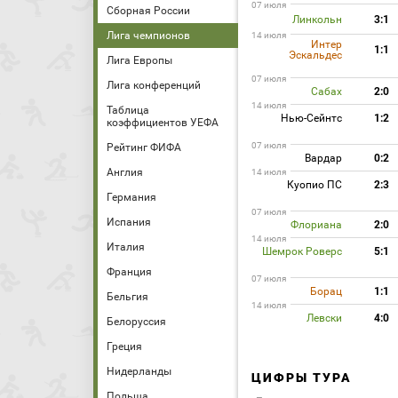
07 июля
Сборная России
Линкольн
3:1
Лига чемпионов
14 июля
Интер
1:1
Эскальдес
Лига Европы
07 июля
Лига конференций
Сабах
2:0
14 июля
Таблица
Нью-Сейнтс
1:2
коэффициентов УЕФА
07 июля
Рейтинг ФИФА
Вардар
0:2
Англия
14 июля
Куопио ПС
2:3
Германия
07 июля
Испания
Флориана
2:0
14 июля
Италия
Шемрок Роверс
5:1
Франция
07 июля
Борац
1:1
Бельгия
14 июля
Левски
4:0
Белоруссия
Греция
Нидерланды
ЦИФРЫ ТУРА
Польша