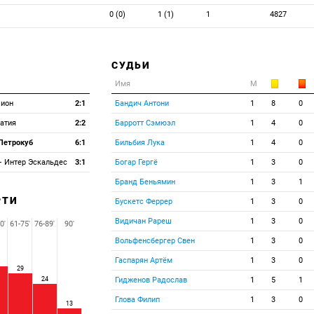
0 (0)
1 (1)
1
4827
СУДЬИ
Имя
М
ион
2:1
Бандич Антони
1
8
0
атия
2:2
Барротт Сэмюэл
1
4
0
Петрокуб
6:1
Бильбия Лука
1
4
0
—
Интер Эскальдес
3:1
Богар Гергё
1
3
0
Бранд Беньямин
1
3
1
РТИ
Бускетс Феррер
1
3
0
Видичан Рареш
1
3
0
0'
61-75'
76-89'
90'
Вольфенсбергер Свен
1
3
0
Гаспарян Артём
1
3
0
29
24
Гидженов Радослав
1
5
1
Глова Филип
1
3
0
13