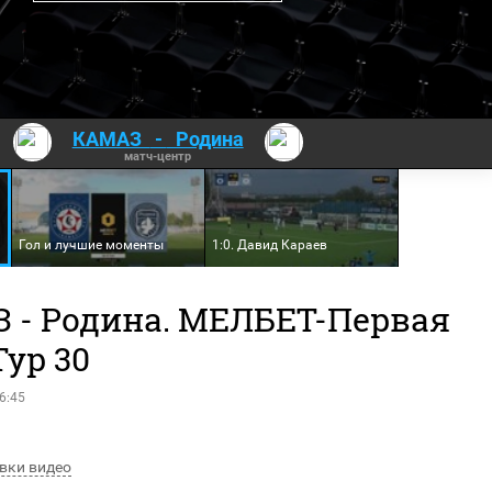
КАМАЗ
-
Родина
матч-центр
Гол и лучшие моменты
1:0. Давид Караев
 - Родина. МЕЛБЕТ-Первая
Тур 30
6:45
вки видео