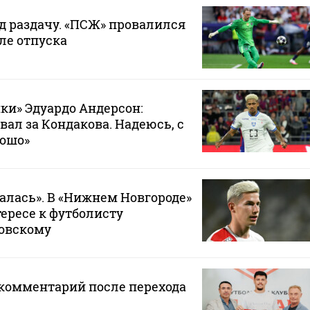
д раздачу. «ПСЖ» провалился
ле отпуска
ки» Эдуардо Андерсон:
вал за Кондакова. Надеюсь, с
рошо»
лась». В «Нижнем Новгороде»
тересе к футболисту
ковскому
 комментарий после перехода