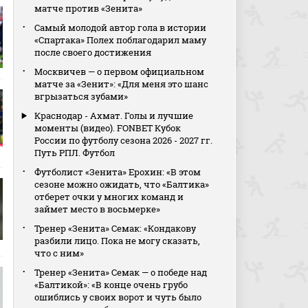
матче против «Зенита»
Самый молодой автор гола в истории
«Спартака» Полех поблагодарил маму
после своего достижения
Москвичев — о первом официальном
матче за «Зенит»: «Для меня это шанс
вгрызаться зубами»
Краснодар - Ахмат. Голы и лучшие
моменты (видео). FONBET Кубок
России по футболу сезона 2026 - 2027 гг.
Путь РПЛ. Футбол
Футболист «Зенита» Ерохин: «В этом
сезоне можно ожидать, что «Балтика»
отберет очки у многих команд и
займет место в восьмерке»
Тренер «Зенита» Семак: «Кондакову
разбили лицо. Пока не могу сказать,
что с ним»
Тренер «Зенита» Семак — о победе над
«Балтикой»: «В конце очень грубо
ошиблись у своих ворот и чуть было