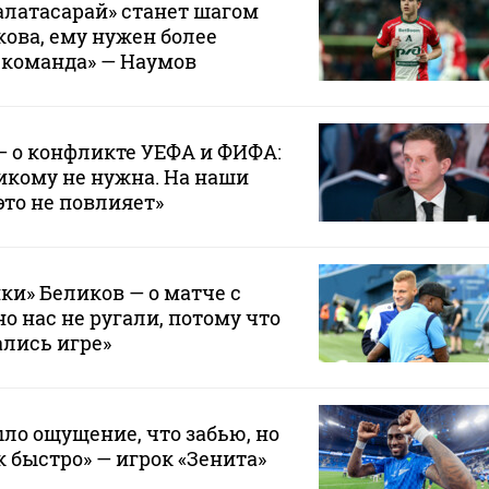
Галатасарай» станет шагом
кова, ему нужен более
 команда» — Наумов
— о конфликте УЕФА и ФИФА:
икому не нужна. На наши
это не повлияет»
ки» Беликов — о матче с
о нас не ругали, потому что
лись игре»
ло ощущение, что забью, но
к быстро» — игрок «Зенита»