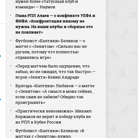
нужен более статусный клуб и
команда» — Наумов
Глава РПЛ Алаев — о конфликте УЕФА и
ФИФА: «Конфронтация никому не
нужна. На наши клубы и сборные это
не повлияет»
Футболист «Балтики» Беликов — о
матче с «Зенитом»: «Сильно нас не
ругали, потому что полностью
отдавались игре»
«Перед матчем было ощущение, что
забью, но не ожидал, что так быстро» —
игрок «Зенита» Кевин Андраде
Вратарь «Балтики» Любаков — о матче
с «Зенитом»: «А смысл в моих сейвах,
если сами не забили? Обидно так
проигрывать»
«Практически невозможно». Михаил
Кержаков не верит в победу клуба не
из РПЛ в Кубке России
Футболист «Балтики» Беликов: «В
матчах с «Зенитом» нужно