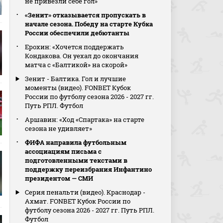
не привезли себе гол»
«Зенит» отказывается пропускать в
начале сезона. Победу на старте Кубка
России обеспечили дебютанты
Ерохин: «Хочется поддержать
Кондакова. Он уехал до окончания
матча с «Балтикой» на скорой»
Зенит - Балтика. Гол и лучшие
моменты (видео). FONBET Кубок
России по футболу сезона 2026 - 2027 гг.
Путь РПЛ. Футбол
Аршавин: «Ход «Спартака» на старте
сезона не удивляет»
ФИФА направила футбольным
ассоциациям письма с
подготовленными текстами в
поддержку переизбрания Инфантино
президентом — СМИ
Серия пенальти (видео). Краснодар -
Ахмат. FONBET Кубок России по
футболу сезона 2026 - 2027 гг. Путь РПЛ.
Футбол