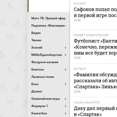
ФУТБОЛ
Сафонов попал по
в первой игре пос
Матч ТВ. Прямой эфир
12:46
Подписка «Максимум»
Видео
FONBET КУБОК РОССИИ
Футболист «Балти
Теннис
«Конечно, пережи
Хоккей
ним все будет хо
MMA/Единоборства
12:38
Фигурное катание
ФУТБОЛ
Биатлон
«Фамилия обсужда
Лыжные гонки
рассказали об ин
Бокс
«Спартака» Зинь
12:36
Допинг
Олимпийские игры
АЛЬФА-БАНК РПЛ
Формула-1
Даку дал первый
в «Спартак»
Баскетбол