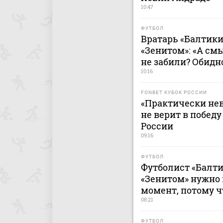
10:47
ФУТБОЛ
Вратарь «Балтики
«Зенитом»: «А смы
не забили? Обидн
10:16
FONBET КУБОК РОССИИ
«Практически не
не верит в победу
России
09:16
ФУТБОЛ
Футболист «Балти
«Зенитом» нужно
момент, потому ч
08:21
ФУТБОЛ