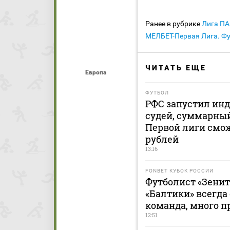
Ранее в рубрике
Лига П
МЕЛБЕТ-Первая Лига. Ф
ЧИТАТЬ ЕЩЕ
Европа
ФУТБОЛ
РФС запустил ин
судей, суммарный
Первой лиги смож
рублей
13:16
FONBET КУБОК РОССИИ
Футболист «Зенит
«Балтики» всегда
команда, много п
12:51