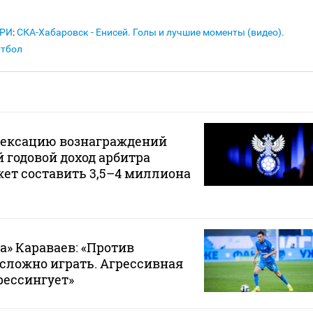
АРИ
:
СКА-Хабаровск - Енисей. Голы и лучшие моменты (видео).
утбол
дексацию вознаграждений
 годовой доход арбитра
ет составить 3,5–4 миллиона
а» Караваев: «Против
 сложно играть. Агрессивная
рессингует»