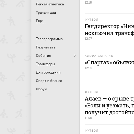
12:18
Легкая атлетика
Трансляции
ФУТБОЛ
Еще...
Гендиректор «Ниж
исключил трансфе
12:07
Телепрограмма
Результаты
События
АЛЬФА-БАНК РПЛ
«Спартак» объявил
Трансферы
12:00
Дни рождения
Спорт и бизнес
Форум
ФУТБОЛ
Алаев — о срыве 
«Если и уезжать, 
получит достойн
11:58
ФУТБОЛ