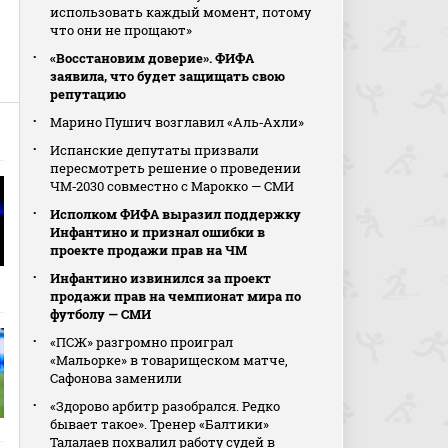
использовать каждый момент, потому
что они не прощают»
«Восстановим доверие». ФИФА
заявила, что будет защищать свою
репутацию
Марино Пушич возглавил «Аль‑Ахли»
Испанские депутаты призвали
пересмотреть решение о проведении
ЧМ‑2030 совместно с Марокко — СМИ
Исполком ФИФА выразил поддержку
Инфантино и признал ошибки в
проекте продажи прав на ЧМ
Инфантино извинился за проект
продажи прав на чемпионат мира по
футболу — СМИ
«ПСЖ» разгромно проиграл
«Мальорке» в товарищеском матче,
Сафонова заменили
«Здорово арбитр разобрался. Редко
бывает такое». Тренер «Балтики»
Талалаев похвалил работу судей в