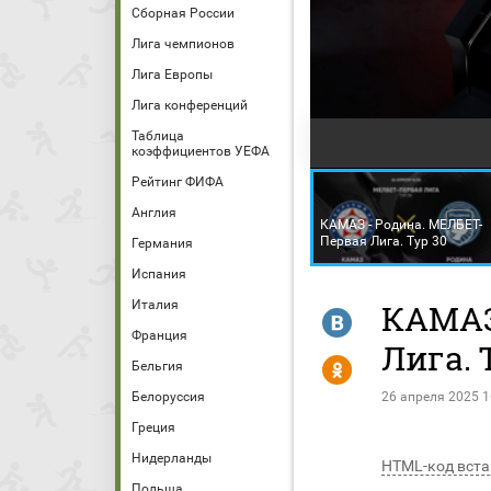
Сборная России
Лига чемпионов
Лига Европы
Лига конференций
Таблица
коэффициентов УЕФА
Рейтинг ФИФА
Англия
КАМАЗ - Родина. МЕЛБЕТ-
Первая Лига. Тур 30
Германия
Испания
Италия
КАМАЗ
R
Франция
Лига. 
Y
Бельгия
Белоруссия
26 апреля 2025 1
Греция
Нидерланды
HTML-код вста
Польша