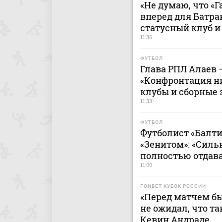
«Не думаю, что «
вперед для Батра
статусный клуб и
11:36
ФУТБОЛ
Глава РПЛ Алаев 
«Конфронтация н
клубы и сборные 
11:33
ФУТБОЛ
Футболист «Балти
«Зенитом»: «Сильн
полностью отдава
11:00
FONBET КУБОК РОССИИ
«Перед матчем бы
не ожидал, что та
Кевин Андраде