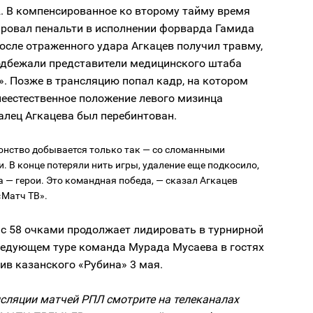
2. В компенсированное ко второму тайму время
ировал пенальти в исполнении форварда Гамида
осле отраженного удара Агкацев получил травму,
одбежали представители медицинского штаба
. Позже в трансляцию попал кадр, на котором
неестественное положение левого мизинца
алец Агкацева был перебинтован.
нство добывается только так — со сломанными
. В конце потеряли нить игры, удаление еще подкосило,
а — герои. Это командная победа, — сказал Агкацев
«Матч ТВ».
 с 58 очками продолжает лидировать в турнирной
следующем туре команда Мурада Мусаева в гостях
ив казанского «Рубина» 3 мая.
сляции матчей РПЛ смотрите на телеканалах