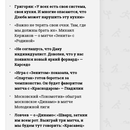
Григорян: «У всех есть своя система,
своя кухня. И многие опасаются, что
Дзюба может нарушить эту кухню»
«Важно не терять свои очки. Там, где
мы должны брать их». Михаил
Кержаков — о матче «Зенита» с
«Родиной»
«Не соглашусь, что Даку
индивидуалист. Доволен, что у нас
появился новый яркий форвард» —
Карседо
«Игра с «Зенитом» показала, что
«Спартак» готов бороться за
чемпионство. Он будет фаворитом
матча с «Краснодаром» — Гладилин
Московский «Локомотив» обыграл
московское «Динамо» в матче
Молодежной лиги
Ловчев — о «Динамо»: «Шварц, заткни
им всем рот. Выиграй три матча, и
мы будем тут говорить: «Красавец»