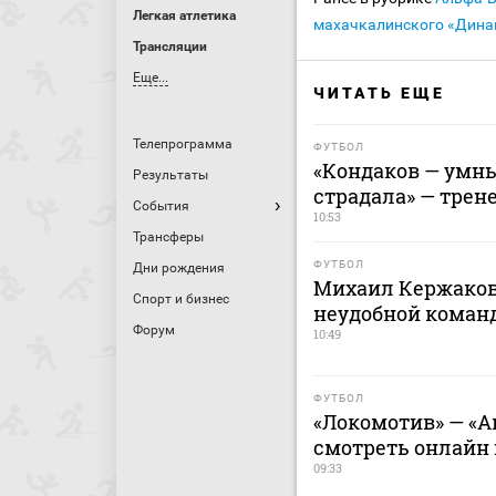
Легкая атлетика
махачкалинского «Дина
Трансляции
Еще...
ЧИТАТЬ ЕЩЕ
Телепрограмма
ФУТБОЛ
«Кондаков — умны
Результаты
страдала» — трен
События
10:53
Трансферы
ФУТБОЛ
Дни рождения
Михаил Кержаков
Спорт и бизнес
неудобной команд
Форум
10:49
ФУТБОЛ
«Локомотив» — «Ак
смотреть онлайн м
09:33