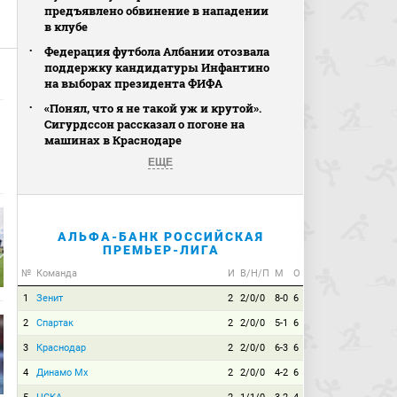
предъявлено обвинение в нападении
в клубе
Федерация футбола Албании отозвала
поддержку кандидатуры Инфантино
на выборах президента ФИФА
«Понял, что я не такой уж и крутой».
Сигурдссон рассказал о погоне на
машинах в Краснодаре
ЕЩЕ
АЛЬФА-БАНК РОССИЙСКАЯ
ПРЕМЬЕР-ЛИГА
№
Команда
И
В/Н/П
М
О
1
Зенит
2
2/0/0
8-0
6
2
Спартак
2
2/0/0
5-1
6
3
Краснодар
2
2/0/0
6-3
6
4
Динамо Мх
2
2/0/0
4-2
6