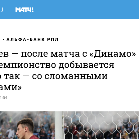
Я
АЛЬФА-БАНК РПЛ
ев — после матча с «Динамо»
Чемпионство добывается
о так — со сломанными
ами»
1:54