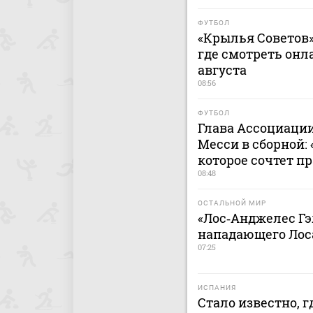
ФУТБОЛ
«Крылья Советов» 
где смотреть онла
августа
08:56
ФУТБОЛ
Глава Ассоциации
Месси в сборной:
которое сочтет 
08:48
ОСТАЛЬНОЙ МИР
«Лос‑Анджелес Гэ
нападающего Лос
07:25
ИСПАНИЯ
Стало известно, 