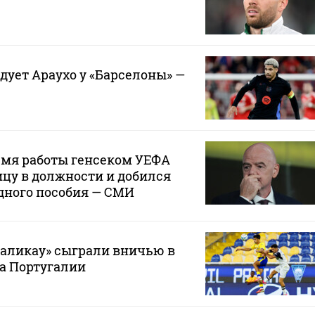
дует Араухо у «Барселоны» —
емя работы генсеком УЕФА
цу в должности и добился
дного пособия — СМИ
маликау» сыграли вничью в
а Португалии