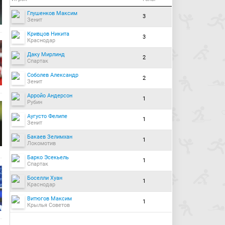
Глушенков Максим
3
Зенит
Кривцов Никита
3
Краснодар
Даку Мирлинд
2
Спартак
Соболев Александр
2
Зенит
Арройо Андерсон
1
Рубин
Аугусто Фелипе
1
Зенит
Бакаев Зелимхан
1
Локомотив
Барко Эсекьель
1
Спартак
Боселли Хуан
1
Краснодар
Витюгов Максим
1
Крылья Советов