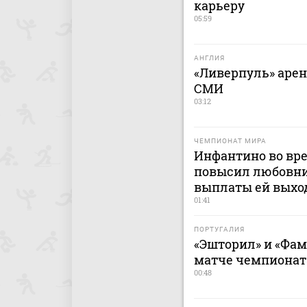
карьеру
05:59
АНГЛИЯ
«Ливерпуль» арен
СМИ
03:12
ЧЕМПИОНАТ МИРА
Инфантино во вр
повысил любовни
выплаты ей выхо
01:41
ПОРТУГАЛИЯ
«Эшторил» и «Фа
матче чемпионат
00:48