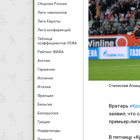
Сборная России
Лига чемпионов
Лига Европы
Лига конференций
Таблица
коэффициентов УЕФА
Рейтинг ФИФА
Англия
Германия
Испания
Станислав Агкаце
Италия
Франция
Бельгия
Вратарь «
Кр
заявил, что 
Белоруссия
премьер‑лиги
Греция
Нидерланды
В пятницу «
Польша