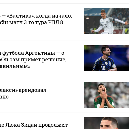
— «Балтика»: когда начало,
йн матч 3‑го тура РПЛ 8
 футбола Аргентины — о
 «Он сам примет решение,
правильным»
лакси» арендовал
ано
где Люка Зидан продолжит