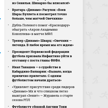
из Севильи. Шикарно бы вписался!»
Вратарь «Динамо» Расулов: «Боев
Шары Буллета я посмотрел точно
больше, чем матчей Овечкина»
Дубль Полевого помог «Краснодару»
обыграть «Акрон‑Академию
Коноплева» в матче МФЛ
Тренер «Динамо» Шварц: «Овечкин —
легенда. В любое время мы его ждем»
Президент Норвежской федерации
футбола призвала Инфантино уйти в
отставку с поста главы ФИФА
Инал Танашев — о судействе в
Кабардино‑Балкарии: «Бывало, когда
прилично прилетало. С одним
футболистом начали драться»
«Удивляет присутствие среди лидеров
«Динамо» Мх и что слишком легко
выиграл «Зенит» — Журавель о старте
сезона РПЛ
Футболисту сборной Англии Тони