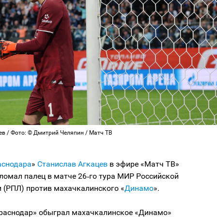
в / Фото: © Дмитрий Челяпин / Матч ТВ
аснодара
»
Станислав Агкацев
в эфире «Матч ТВ»
сломал палец в матче 26‑го тура МИР Российской
 (РПЛ) против махачкалинского «
Динамо
».
Краснодар» обыграл махачкалинское «Динамо»