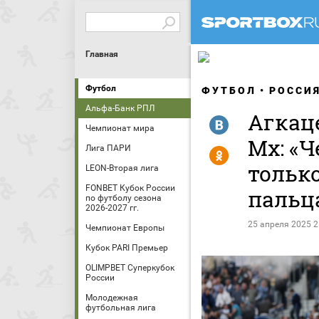
Главная
Футбол
ФУТБОЛ
РОССИ
Альфа-Банк РПЛ
Агкац
R
Чемпионат мира
Мх: «
Лига ПАРИ
Y
тольк
LEON-Вторая лига
FONBET Кубок России
пальц
по футболу сезона
2026-2027 гг.
25 апреля 2025 2
Чемпионат Европы
Кубок PARI Премьер
OLIMPBET Суперкубок
России
Молодежная
футбольная лига