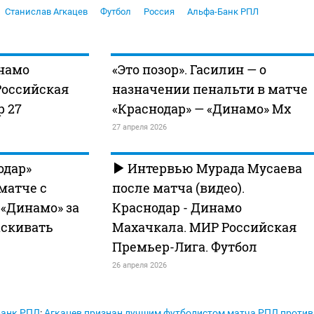
Станислав Агкацев
Футбол
Россия
Альфа-Банк РПЛ
намо
«Это позор». Гасилин — о
Российская
назначении пенальти в матче
р 27
«Краснодар» — «Динамо» Мх
27 апреля 2026
одар»
Интервью Мурада Мусаева
матче с
после матча (видео).
«Динамо» за
Краснодар - Динамо
аскивать
Махачкала. МИР Российская
Премьер-Лига. Футбол
26 апреля 2026
Банк РПЛ
:
Агкацев признан лучшим футболистом матча РПЛ против