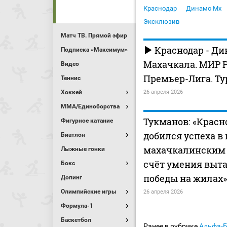
Краснодар
Динамо Мх
Эксклюзив
Матч ТВ. Прямой эфир
Краснодар - Ди
Подписка «Максимум»
Махачкала. МИР 
Видео
Премьер-Лига. Ту
Теннис
Хоккей
26 апреля 2026
MMA/Единоборства
Тукманов: «Красн
Фигурное катание
добился успеха в 
Биатлон
махачкалинским 
Лыжные гонки
счёт умения выт
Бокс
победы на жилах»
Допинг
Олимпийские игры
26 апреля 2026
Формула-1
Баскетбол
Ранее в рубрике
Альфа-