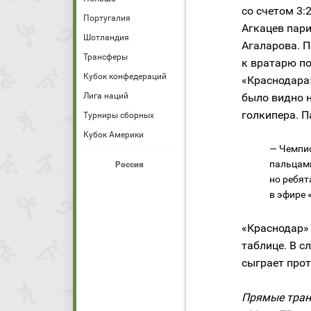
со счетом 3:
Португалия
Агкацев пар
Шотландия
Агаларова. П
Трансферы
к вратарю п
Кубок конфедераций
«Краснодара»
Лига наций
было видно 
голкипера. П
Турниры сборных
Кубок Америки
— Чемпио
пальцами
Россия
но ребят
в эфире 
«Краснодар»
таблице. В 
сыграет прот
Прямые тран