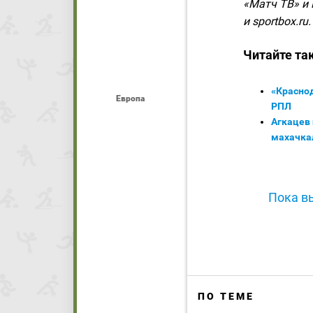
«Матч ТВ» и 
и sportbox.ru.
Читайте та
«Краснод
Европа
РПЛ
Агкацев
махачка
Пока вы
ПО ТЕМЕ