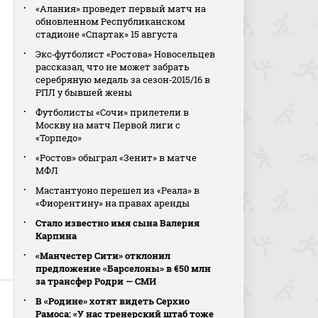
«Алания» проведет первый матч на
обновленном Республиканском
стадионе «Спартак» 15 августа
Экс‑футболист «Ростова» Новосельцев
рассказал, что не может забрать
серебряную медаль за сезон‑2015/16 в
РПЛ у бывшей жены
Футболисты «Сочи» прилетели в
Москву на матч Первой лиги с
«Торпедо»
«Ростов» обыграл «Зенит» в матче
МФЛ
Мастантуоно перешел из «Реала» в
«Фиорентину» на правах аренды
Стало известно имя сына Валерия
Карпина
«Манчестер Сити» отклонил
предложение «Барселоны» в €50 млн
за трансфер Родри — СМИ
В «Родине» хотят видеть Серхио
Рамоса: «У нас тренерский штаб тоже