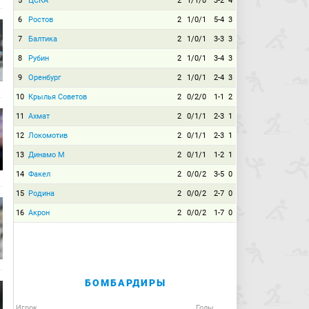
5
ЦСКА
2
1/1/0
3-2
4
6
Ростов
2
1/0/1
5-4
3
7
Балтика
2
1/0/1
3-3
3
8
Рубин
2
1/0/1
3-4
3
9
Оренбург
2
1/0/1
2-4
3
10
Крылья Советов
2
0/2/0
1-1
2
11
Ахмат
2
0/1/1
2-3
1
12
Локомотив
2
0/1/1
2-3
1
13
Динамо М
2
0/1/1
1-2
1
14
Факел
2
0/0/2
3-5
0
15
Родина
2
0/0/2
2-7
0
16
Акрон
2
0/0/2
1-7
0
БОМБАРДИРЫ
Игрок
Голы