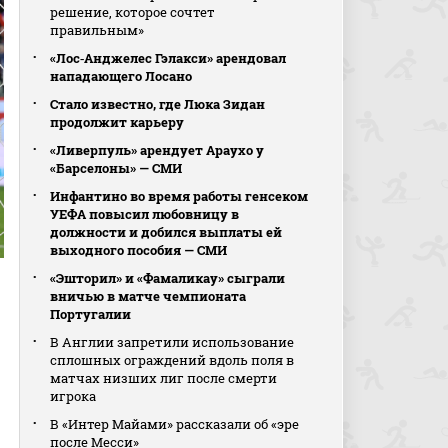
решение, которое сочтет
правильным»
«Лос‑Анджелес Гэлакси» арендовал
нападающего Лосано
Стало известно, где Люка Зидан
продолжит карьеру
«Ливерпуль» арендует Араухо у
«Барселоны» — СМИ
Инфантино во время работы генсеком
УЕФА повысил любовницу в
должности и добился выплаты ей
выходного пособия — СМИ
«Эшторил» и «Фамаликау» сыграли
вничью в матче чемпионата
Португалии
В Англии запретили использование
сплошных ограждений вдоль поля в
матчах низших лиг после смерти
игрока
В «Интер Майами» рассказали об «эре
после Месси»