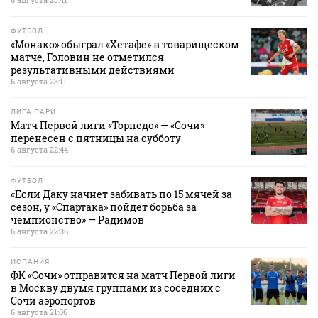
ФУТБОЛ
«Монако» обыграл «Хетафе» в товарищеском
матче, Головин не отметился
результативными действиями
6 августа 23:11
ЛИГА ПАРИ
Матч Первой лиги «Торпедо» — «Сочи»
перенесен с пятницы на субботу
6 августа 22:44
ФУТБОЛ
«Если Даку начнет забивать по 15 мячей за
сезон, у «Спартака» пойдет борьба за
чемпионство» — Радимов
6 августа 22:36
ИСПАНИЯ
ФК «Сочи» отправится на матч Первой лиги
в Москву двумя группами из соседних с
Сочи аэропортов
6 августа 21:06