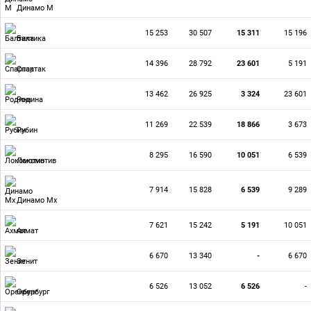
Динамо М
15 253
30 507
15 311
15 196
Балтика
14 396
28 792
23 601
5 191
Спартак
13 462
26 925
3 324
23 601
Родина
11 269
22 539
18 866
3 673
Рубин
8 295
16 590
10 051
6 539
Локомотив
7 914
15 828
6 539
9 289
Динамо Мх
7 621
15 242
5 191
10 051
Ахмат
6 670
13 340
-
6 670
Зенит
6 526
13 052
6 526
-
Оренбург