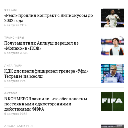
ФУТБОЛ
«Реал» продлил контракт с Винисиусом до
2032 года
6 августа 21:06
ТРАНСФЕРЫ
Полузащитник Аклиуш перешел из
«Монако» в «ПСЖ»
6 августа 20:36
ЛИГА ПАРИ
КДК дисквалифицировал тренера «Уфы»
Тетрадзе на месяц
6 августа 19:41
ФУТБОЛ
В КОНМЕБОЛ заявили, что обеспокоены
постоянными односторонними
действиями ФИФА
6 августа 19:32
АЛЬФА-БАНК РПЛ