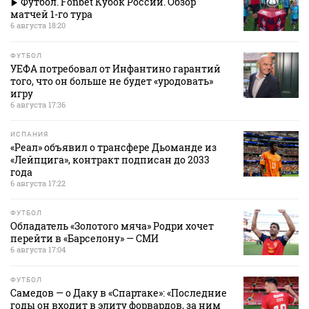
Футбол. Fonbet Кубок России. Обзор
матчей 1-го тура
6 августа 18:20
ФУТБОЛ
УЕФА потребовал от Инфантино гарантий
того, что он больше не будет «уродовать»
игру
6 августа 17:36
ИСПАНИЯ
«Реал» объявил о трансфере Дьоманде из
«Лейпцига», контракт подписан до 2033
года
6 августа 17:22
ФУТБОЛ
Обладатель «Золотого мяча» Родри хочет
перейти в «Барселону» — СМИ
6 августа 17:04
ФУТБОЛ
Самедов — о Даку в «Спартаке»: «Последние
годы он входит в элиту форвардов, за ним