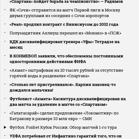
«Спартака» пойдет борьба за чемпионство» — Радимов
ФК «Сочи» отправится на матч Первой лиги в Москву
двумя группами из соседних с Сочи аэропортов
«Реал» продлил контракт с Винисиусом до 2032 года
Полузащитник Аклиуш перешел из «Монако» в «ПСЖ»
КДК дисквалифицировал тренера «Уфы» Тетрадзе на
месяц
В КОНМЕБОЛ заявили, что обеспокоены постоянными
односторонними действиями ФИФА
«Ахмат» оштрафован на 20 тысяч рублей за отсутствие
горячей воды в раздевалке «Спартака»
«Столько лет пристреливался». Карпин наконец-то
дождался мальчика!
Футболист «Ахмата» Касинтура дисквалифицирован на
два матча за удаление в матче со «Спартаком»
«Галатасарай» сделал предложение «Локомотиву» по
Батракову в размере 33 млн евро — СМИ
Футбол. Fonbet Кубок России. Обзор матчей 1-го тура
УЕФА потребовал от Инфантино гарантий того, что он