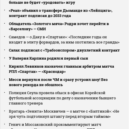
больше не будет «уродовать» игру
«Реал» объявил о трансфере Дьоманде из «Лейпцига»,
контракт подписан до 2033 года
Обладатель «Золотого мяча» Родри хочет перейти в
«Барселону» — СМИ
Самедов — о Даку в «Спартаке»: «Последние годы он
входит в элиту форвардов, за ним охотились все гранды»
Салах подписал с «Трабзонспором» двухлетний контракт
У Валерия Карпина родился первый сын
Кирилл Левников назначен главным арбитром матча
РПЛ «Спартак» — «Краснодар»
Месси вернулся после ЧМ и сразу устроил шоу! Без
нового рекорда не обошлось
Полиция Сеула провела обыск в офисах Корейской
футбольной ассоциации по делу о назначении бывшего
главного тренера
Вратарь «Зенита» Москвичев — о матче с «Балтикой»: «Не
зря чуть подтолкнул штангу перед вторым таймом»
Генич и Моссаковский прокомментируют матч