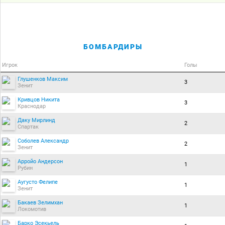
БОМБАРДИРЫ
Игрок
Голы
Глушенков Максим
3
Зенит
Кривцов Никита
3
Краснодар
Даку Мирлинд
2
Спартак
Соболев Александр
2
Зенит
Арройо Андерсон
1
Рубин
Аугусто Фелипе
1
Зенит
Бакаев Зелимхан
1
Локомотив
Барко Эсекьель