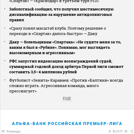
«Спартак» — «Краснодар» в третьем туре РПЛ
Заболотный сообщил, что получил шестимесячную
дисквалификацию за нарушение антидопинговых
правил
«Сразу понял масштаб клуба. Поэтому решение о
переходе в «Спартак» далось быстро» — Даку
Даку — болельщикам «Спартака»: «Не судите меня за то,
каким я был в «Рубине». Понимаю, мог выглядеть
высокомерным и агрессивным»
РФС запустил индексацию вознаграждений судей,
суммарный годовой доход арбитра Первой лиги сможет
составить 3,5–4 миллиона рублей
Футболист «Зенита» Караваев: «Против «Балтики» всегда
сложно играть. Агрессивная команда, много
прессингует»
ЕЩЕ
АЛЬФА-БАНК РОССИЙСКАЯ ПРЕМЬЕР-ЛИГА
№
Команда
И
В/Н/П
М
О