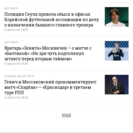
ФУТБОЛ
Полиция Сеула провела обыск в офисах
Корейской футбольной ассоциации по делу
о назначении бывшего главного тренера
6 августа 14:55
ФУТБОЛ
Вратарь «Зенита» Москвичев — о матче с
«Балтикой»: «Не зря чуть подтолкнул
штангу перед вторым таймом»
6 августа 14:46
АЛЬФА-БАНК РПЛ
Генич и Моссаковский прокомментируют
матч «Спартак» — «Краснодар» в третьем
туре РПЛ
6 августа 14:18
ЕЩЕ