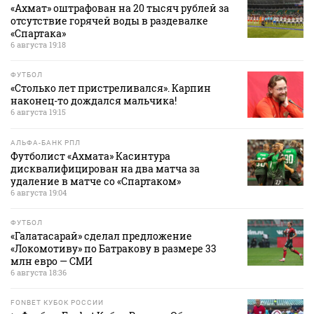
«Ахмат» оштрафован на 20 тысяч рублей за
отсутствие горячей воды в раздевалке
«Спартака»
6 августа 19:18
ФУТБОЛ
«Столько лет пристреливался». Карпин
наконец-то дождался мальчика!
6 августа 19:15
АЛЬФА-БАНК РПЛ
Футболист «Ахмата» Касинтура
дисквалифицирован на два матча за
удаление в матче со «Спартаком»
6 августа 19:04
ФУТБОЛ
«Галатасарай» сделал предложение
«Локомотиву» по Батракову в размере 33
млн евро — СМИ
6 августа 18:36
FONBET КУБОК РОССИИ