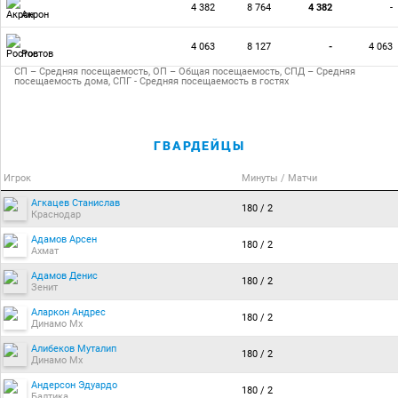
4 382
8 764
4 382
-
Акрон
4 063
8 127
-
4 063
Ростов
СП – Средняя посещаемость, ОП – Общая посещаемость, СПД – Средняя
посещаемость дома, СПГ - Средняя посещаемость в гостях
ГВАРДЕЙЦЫ
Игрок
Минуты / Матчи
Агкацев Станислав
180 / 2
Краснодар
Адамов Арсен
180 / 2
Ахмат
Адамов Денис
180 / 2
Зенит
Аларкон Андрес
180 / 2
Динамо Мх
Алибеков Муталип
180 / 2
Динамо Мх
Андерсон Эдуардо
180 / 2
Балтика