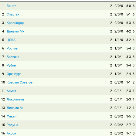
1
Зенит
2
2/0/0
8-0
6
2
Спартак
2
2/0/0
5-1
6
3
Краснодар
2
2/0/0
6-3
6
4
Динамо Мх
2
2/0/0
4-2
6
5
ЦСКА
2
1/1/0
3-2
4
6
Ростов
2
1/0/1
5-4
3
7
Балтика
2
1/0/1
3-3
3
8
Рубин
2
1/0/1
3-4
3
9
Оренбург
2
1/0/1
2-4
3
10
Крылья Советов
2
0/2/0
1-1
2
11
Ахмат
2
0/1/1
2-3
1
12
Локомотив
2
0/1/1
2-3
1
13
Динамо М
2
0/1/1
1-2
1
14
Факел
2
0/0/2
3-5
0
15
Родина
2
0/0/2
2-7
0
16
Акрон
2
0/0/2
1-7
0