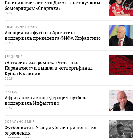
Гасилин считает, что Даку станет лучшим
бомбардиром «Спартака»
07:19
ЧЕМПИОНАТ МИРА
Ассоциация футбола Аргентины
поддержала президента ФИФА Инфантино
06:55
БРАЗИЛИЯ
«Витория» разгромила «Атлетико
Паранаэнсе» и вышла в четвертьфинал
Кубка Бразилии
04:25
ФУТБОЛ
Африканская конфедерация футбола
поддержала Инфантино
00:52
ОСТАЛЬНОЙ МИР
Футболиста в Уганде убили при попытке
ограбления
6 августа 23:41