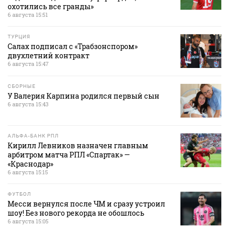
охотились все гранды»
6 августа 15:51
ТУРЦИЯ
Салах подписал с «Трабзонспором»
двухлетний контракт
6 августа 15:47
СБОРНЫЕ
У Валерия Карпина родился первый сын
6 августа 15:43
АЛЬФА-БАНК РПЛ
Кирилл Левников назначен главным
арбитром матча РПЛ «Спартак» —
«Краснодар»
6 августа 15:15
ФУТБОЛ
Месси вернулся после ЧМ и сразу устроил
шоу! Без нового рекорда не обошлось
6 августа 15:05