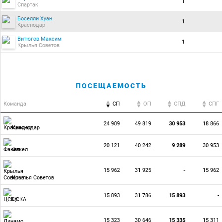
1
Спартак
Боселли Хуан
1
Краснодар
Витюгов Максим
1
Крылья Советов
ПОСЕЩАЕМОСТЬ
Команда
СП
ОП
CПД
CПГ
24 909
49 819
30 953
18 866
Краснодар
20 121
40 242
9 289
30 953
Факел
15 962
31 925
-
15 962
Крылья Советов
15 893
31 786
15 893
-
ЦСКА
15 323
30 646
15 335
15 311