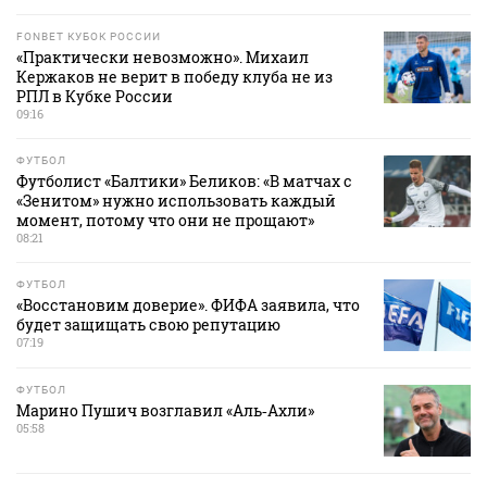
FONBET КУБОК РОССИИ
«Практически невозможно». Михаил
Кержаков не верит в победу клуба не из
РПЛ в Кубке России
09:16
ФУТБОЛ
Футболист «Балтики» Беликов: «В матчах с
«Зенитом» нужно использовать каждый
момент, потому что они не прощают»
08:21
ФУТБОЛ
«Восстановим доверие». ФИФА заявила, что
будет защищать свою репутацию
07:19
ФУТБОЛ
Марино Пушич возглавил «Аль‑Ахли»
05:58