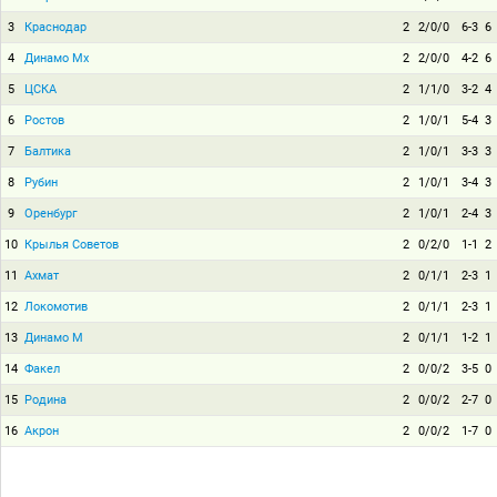
3
Краснодар
2
2/0/0
6-3
6
4
Динамо Мх
2
2/0/0
4-2
6
5
ЦСКА
2
1/1/0
3-2
4
6
Ростов
2
1/0/1
5-4
3
7
Балтика
2
1/0/1
3-3
3
8
Рубин
2
1/0/1
3-4
3
9
Оренбург
2
1/0/1
2-4
3
10
Крылья Советов
2
0/2/0
1-1
2
11
Ахмат
2
0/1/1
2-3
1
12
Локомотив
2
0/1/1
2-3
1
13
Динамо М
2
0/1/1
1-2
1
14
Факел
2
0/0/2
3-5
0
15
Родина
2
0/0/2
2-7
0
16
Акрон
2
0/0/2
1-7
0