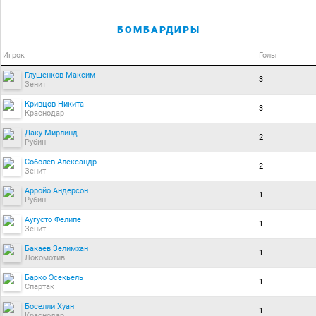
БОМБАРДИРЫ
Игрок
Голы
Глушенков Максим
3
Зенит
Кривцов Никита
3
Краснодар
Даку Мирлинд
2
Рубин
Соболев Александр
2
Зенит
Арройо Андерсон
1
Рубин
Аугусто Фелипе
1
Зенит
Бакаев Зелимхан
1
Локомотив
Барко Эсекьель
1
Спартак
Боселли Хуан
1
Краснодар