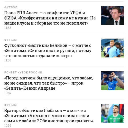
ФУТБОЛ
Глава РПЛ Алаев — о конфликте УЕФА и
ФИФА: «Конфронтация никому не нужна. На
наши клубы и сборные это не повлияет»
11:33
ФУТБОЛ
Футболист «Балтики» Беликов — о матче с
«Зенитом»: «Сильно нас не ругали, потому
что полностью отдавались игре»
11:00
FONBET КУБОК РОССИИ
«Перед матчем было ощущение, что забью,
но не ожидал, что так быстро» — игрок
«Зенита» Кевин Андраде
10:47
ФУТБОЛ
Вратарь «Балтики» Любаков — о матче с
«Зенитом»: «А смысл в моих сейвах, если
сами не забили? Обидно так проигрывать»
10:16