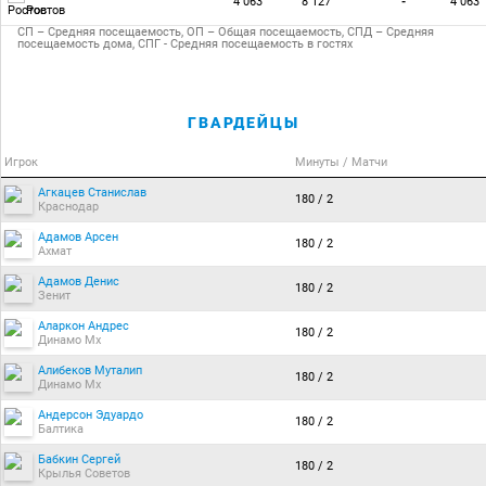
4 063
8 127
-
4 063
Ростов
СП – Средняя посещаемость, ОП – Общая посещаемость, СПД – Средняя
посещаемость дома, СПГ - Средняя посещаемость в гостях
ГВАРДЕЙЦЫ
Игрок
Минуты / Матчи
Агкацев Станислав
180 / 2
Краснодар
Адамов Арсен
180 / 2
Ахмат
Адамов Денис
180 / 2
Зенит
Аларкон Андрес
180 / 2
Динамо Мх
Алибеков Муталип
180 / 2
Динамо Мх
Андерсон Эдуардо
180 / 2
Балтика
Бабкин Сергей
180 / 2
Крылья Советов