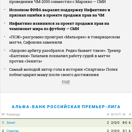
проведении ЧМ‑2030 совместно с Марокко — СМИ
Исполком ФИФА выразил поддержку Инфантино и
признал ошибки в проекте продажи прав на ЧМ
Инфантино извинился за проект продажи прав на
чемпионат мира по футболу — СМИ
«ПСЖ» разгромно проиграл «Мальорке» в товарищеском
матче, Сафонова заменили
«Здорово арбитр разобрался. Редко бывает такое». Тренер
«Балтики» Талалаев похвалил работу судей в матче
против «Зенита»
Самый молодой автор гола в истории «Спартака» Полех
поблагодарил маму после своего достижения
ЕЩЕ
АЛЬФА-БАНК РОССИЙСКАЯ ПРЕМЬЕР-ЛИГА
№
Команда
И
В/Н/П
М
О
1
Зенит
2
2/0/0
8-0
6
2
Спартак
2
2/0/0
5-1
6