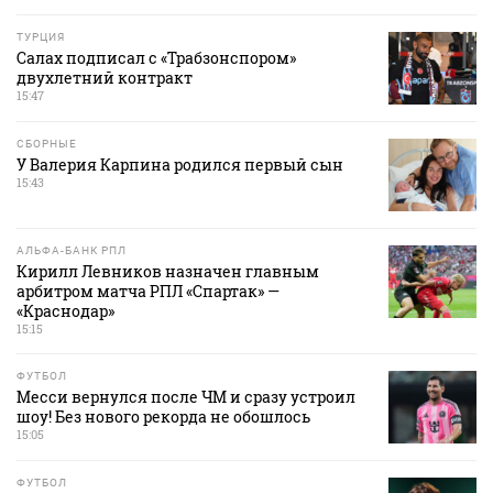
ТУРЦИЯ
Салах подписал с «Трабзонспором»
двухлетний контракт
15:47
СБОРНЫЕ
У Валерия Карпина родился первый сын
15:43
АЛЬФА-БАНК РПЛ
Кирилл Левников назначен главным
арбитром матча РПЛ «Спартак» —
«Краснодар»
15:15
ФУТБОЛ
Месси вернулся после ЧМ и сразу устроил
шоу! Без нового рекорда не обошлось
15:05
ФУТБОЛ