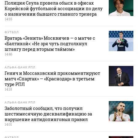
Полиция Сеула провела обыск в офисах
Корейской футбольной ассоциации по делу
о назначении бывшего главного тренера
14:55
ФУТБОЛ
Вратарь «Зенита» Москвичев — о матче с
«Балтикой»: «Не зря чуть подтолкнул
штангу перед вторым таймом»
14:46
АЛЬФА-БАНК РПЛ
Генич и Моссаковский прокомментируют
матч «Спартак» — «Краснодар» в третьем
туре РПЛ
14:18
АЛЬФА-БАНК РПЛ
Заболотный сообщил, что получил
шестимесячную дисквалификацию за
нарушение антидопинговых правил
14:01
ФУТБОЛ