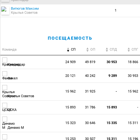
Витюгов Максим
1
Крылья Советов
ПОСЕЩАЕМОСТЬ
Команда
СП
ОП
CПД
CПГ
24 909
49 819
30 953
18 866
Краснодар
20 121
40 242
9 289
30 953
Факел
15 962
31 925
-
15 962
Крылья Советов
15 893
31 786
15 893
-
ЦСКА
15 323
30 646
15 335
15 311
Динамо М
15 253
30 507
15 311
15 196