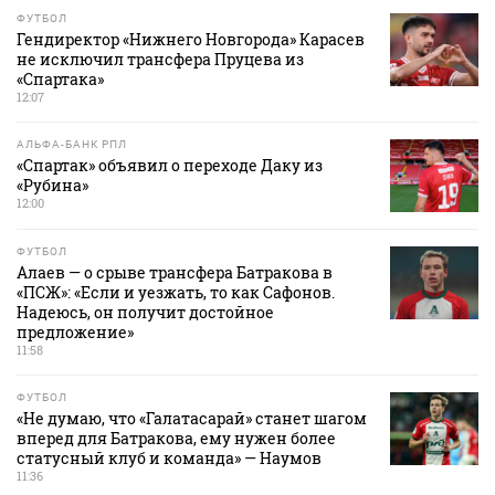
ФУТБОЛ
Гендиректор «Нижнего Новгорода» Карасев
не исключил трансфера Пруцева из
«Спартака»
12:07
АЛЬФА-БАНК РПЛ
«Спартак» объявил о переходе Даку из
«Рубина»
12:00
ФУТБОЛ
Алаев — о срыве трансфера Батракова в
«ПСЖ»: «Если и уезжать, то как Сафонов.
Надеюсь, он получит достойное
предложение»
11:58
ФУТБОЛ
«Не думаю, что «Галатасарай» станет шагом
вперед для Батракова, ему нужен более
статусный клуб и команда» — Наумов
11:36