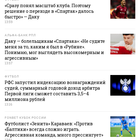
«Сразу понял масштаб клуба. Поэтому
решение о переходе в «Спартак» далось
быстро» — Даку
13:59
АЛЬФА-БАНК РПЛ
Даку — болельщикам «Спартака»: «Не судите
меня за то, каким я был в «Рубине».
Понимаю, мог выглядеть высокомерным и
агрессивным»
13:57
ФУТБОЛ
РФС запустил индексацию вознаграждений
судей, суммарный годовой доход арбитра
Первой лиги сможет составить 3,5–4
миллиона рублей
13:16
FONBET КУБОК РОССИИ
Футболист «Зенита» Караваев: «Против
«Балтики» всегда сложно играть.
Агрессивная команда, много прессингует»
12:51