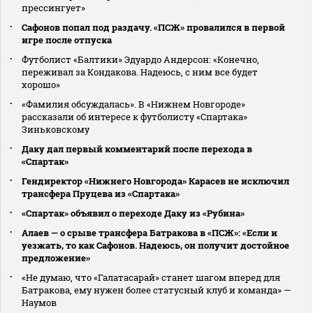
прессингует»
Сафонов попал под раздачу. «ПСЖ» провалился в первой
игре после отпуска
Футболист «Балтики» Эдуардо Андерсон: «Конечно,
переживал за Кондакова. Надеюсь, с ним все будет
хорошо»
«Фамилия обсуждалась». В «Нижнем Новгороде»
рассказали об интересе к футболисту «Спартака»
Зиньковскому
Даку дал первый комментарий после перехода в
«Спартак»
Гендиректор «Нижнего Новгорода» Карасев не исключил
трансфера Пруцева из «Спартака»
«Спартак» объявил о переходе Даку из «Рубина»
Алаев — о срыве трансфера Батракова в «ПСЖ»: «Если и
уезжать, то как Сафонов. Надеюсь, он получит достойное
предложение»
«Не думаю, что «Галатасарай» станет шагом вперед для
Батракова, ему нужен более статусный клуб и команда» —
Наумов