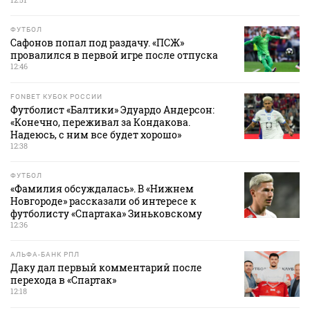
ФУТБОЛ
Сафонов попал под раздачу. «ПСЖ»
провалился в первой игре после отпуска
12:46
FONBET КУБОК РОССИИ
Футболист «Балтики» Эдуардо Андерсон:
«Конечно, переживал за Кондакова.
Надеюсь, с ним все будет хорошо»
12:38
ФУТБОЛ
«Фамилия обсуждалась». В «Нижнем
Новгороде» рассказали об интересе к
футболисту «Спартака» Зиньковскому
12:36
АЛЬФА-БАНК РПЛ
Даку дал первый комментарий после
перехода в «Спартак»
12:18