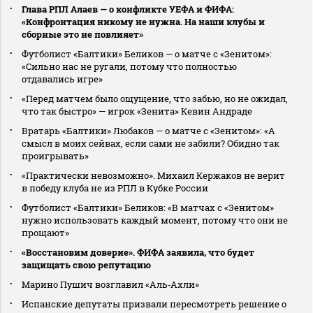
Глава РПЛ Алаев — о конфликте УЕФА и ФИФА:
«Конфронтация никому не нужна. На наши клубы и
сборные это не повлияет»
Футболист «Балтики» Беликов — о матче с «Зенитом»:
«Сильно нас не ругали, потому что полностью
отдавались игре»
«Перед матчем было ощущение, что забью, но не ожидал,
что так быстро» — игрок «Зенита» Кевин Андраде
Вратарь «Балтики» Любаков — о матче с «Зенитом»: «А
смысл в моих сейвах, если сами не забили? Обидно так
проигрывать»
«Практически невозможно». Михаил Кержаков не верит
в победу клуба не из РПЛ в Кубке России
Футболист «Балтики» Беликов: «В матчах с «Зенитом»
нужно использовать каждый момент, потому что они не
прощают»
«Восстановим доверие». ФИФА заявила, что будет
защищать свою репутацию
Марино Пушич возглавил «Аль‑Ахли»
Испанские депутаты призвали пересмотреть решение о