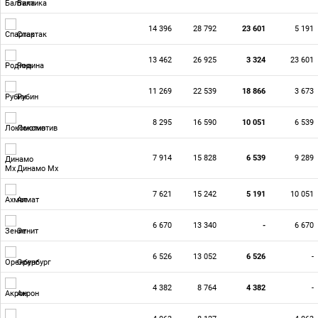
Балтика
14 396
28 792
23 601
5 191
Спартак
13 462
26 925
3 324
23 601
Родина
11 269
22 539
18 866
3 673
Рубин
8 295
16 590
10 051
6 539
Локомотив
7 914
15 828
6 539
9 289
Динамо Мх
7 621
15 242
5 191
10 051
Ахмат
6 670
13 340
-
6 670
Зенит
6 526
13 052
6 526
-
Оренбург
4 382
8 764
4 382
-
Акрон