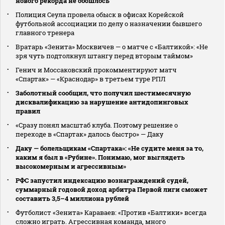
нового рекорда не обошлось
Полиция Сеула провела обыск в офисах Корейской
футбольной ассоциации по делу о назначении бывшего
главного тренера
Вратарь «Зенита» Москвичев — о матче с «Балтикой»: «Не
зря чуть подтолкнул штангу перед вторым таймом»
Генич и Моссаковский прокомментируют матч
«Спартак» — «Краснодар» в третьем туре РПЛ
Заболотный сообщил, что получил шестимесячную
дисквалификацию за нарушение антидопинговых
правил
«Сразу понял масштаб клуба. Поэтому решение о
переходе в «Спартак» далось быстро» — Даку
Даку — болельщикам «Спартака»: «Не судите меня за то,
каким я был в «Рубине». Понимаю, мог выглядеть
высокомерным и агрессивным»
РФС запустил индексацию вознаграждений судей,
суммарный годовой доход арбитра Первой лиги сможет
составить 3,5–4 миллиона рублей
Футболист «Зенита» Караваев: «Против «Балтики» всегда
сложно играть. Агрессивная команда, много