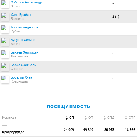
Соболев Александр
2
Зенит
Хиль Брайан
2 (1)
Балтика
Арройо Андерсон
1
Рубин
Аугусто Фелипе
1
Зенит
Бакаев Зелимхан
1
Локомотив
Барко Эсекьель
1
Спартак
Боселли Хуан
1
Краснодар
ПОСЕЩАЕМОСТЬ
Команда
СП
ОП
CПД
CПГ
24 909
49 819
30 953
18 866
Краснодар