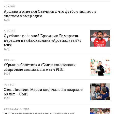
ХОККЕЙ
Аршавин ответил Овечкину, что футбол является
спортом номер один
14:37
АНГЛИЯ
Футболист сборной Бразилии Гимараеш
перешел из «Ньюкасла» в «Арсенал» за £75
млн
14:35
ФУТБОЛ
«Крылья Советов» и «Балтика» назвали
стартовые составы на матч РПЛ
14:16
ФУТБОЛ
Отец Лионеля Месси скончался в возрасте
68 лет — СМИ
13:51
АЛЬФА-БАНК РПЛ