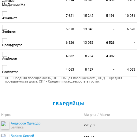
7 914
15 828
6 539
9 289
Динамо Мх
7 621
15 242
5 191
10 051
Ахмат
6 670
13 340
-
6 670
Зенит
6 526
13 052
6 526
-
Оренбург
4 382
8 764
4 382
-
Акрон
4 063
8 127
-
4 063
Ростов
СП – Средняя посещаемость, ОП – Общая посещаемость, СПД – Средняя
посещаемость дома, СПГ - Средняя посещаемость в гостях
ГВАРДЕЙЦЫ
Игрок
Минуты / Матчи
Андерсон Эдуардо
270 / 3
Балтика
Бабкин Сергей