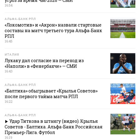
угроз за время ЧМ‑2026 — СМИ
16:54
АЛЬФА-БАНК РПЛ
«Локомотив» и «Акрон» назвали стартовые
составы на матч третьего тура Альфа‑Банк
РПЛ
16:45
ИТАЛИЯ
Лукаку дал согласие на переход из
«Наполи» в «Фенербахче» — СМИ
16:43
АЛЬФА-БАНК РПЛ
«Балтика» обыгрывает «Крылья Советов»
после первого тайма матча РПЛ
16:22
АЛЬФА-БАНК РПЛ
Удар Титкова в штангу (видео). Крылья
Советов - Балтика. Альфа-Банк Российская
Премьер-Лига. Футбол
16:19