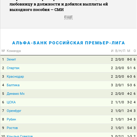
любовницу в должности и добился выплаты ей
выходного пособия — СМИ
ЕЩЕ
АЛЬФА-БАНК РОССИЙСКАЯ ПРЕМЬЕР-ЛИГА
№
Команда
И
В/Н/П
М
О
1
Зенит
2
2/0/0
8-0
6
2
Спартак
2
2/0/0
5-1
6
3
Краснодар
2
2/0/0
6-3
6
4
Балтика
3
2/0/1
5-3
6
5
Динамо Мх
2
2/0/0
4-2
6
6
ЦСКА
2
1/1/0
3-2
4
7
Оренбург
2
1/0/1
2-4
3
8
Рубин
2
1/0/1
3-4
3
9
Ростов
2
1/0/1
5-4
3
10
Крылья Советов
3
0/2/1
1-3
2