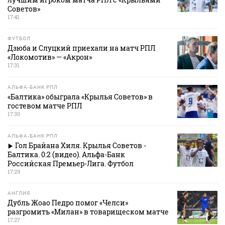
Советов»
17:41
ФУТБОЛ
Дзюба и Слуцкий приехали на матч РПЛ
«Локомотив» — «Акрон»
17:31
АЛЬФА-БАНК РПЛ
«Балтика» обыграла «Крылья Советов» в
гостевом матче РПЛ
17:30
АЛЬФА-БАНК РПЛ
Гол Брайана Хиля. Крылья Советов -
Балтика. 0:2 (видео). Альфа-Банк
Российская Премьер-Лига. Футбол
17:29
АНГЛИЯ
Дубль Жоао Педро помог «Челси»
разгромить «Милан» в товарищеском матче
17:27