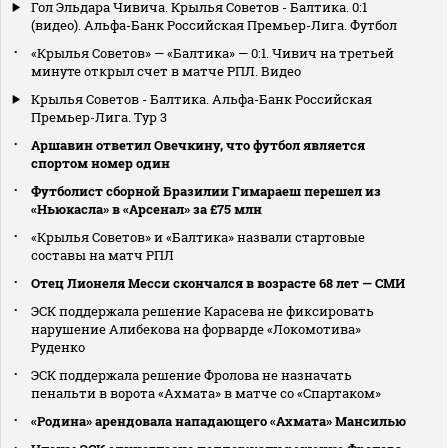
Гол Эльдара Чивича. Крылья Советов - Балтика. 0:1
(видео). Альфа-Банк Российская Премьер-Лига. Футбол
«Крылья Советов» — «Балтика» — 0:1. Чивич на третьей
минуте открыл счет в матче РПЛ. Видео
Крылья Советов - Балтика. Альфа-Банк Российская
Премьер-Лига. Тур 3
Аршавин ответил Овечкину, что футбол является
спортом номер один
Футболист сборной Бразилии Гимараеш перешел из
«Ньюкасла» в «Арсенал» за £75 млн
«Крылья Советов» и «Балтика» назвали стартовые
составы на матч РПЛ
Отец Лионеля Месси скончался в возрасте 68 лет — СМИ
ЭСК поддержала решение Карасева не фиксировать
нарушение Алибекова на форварде «Локомотива»
Руденко
ЭСК поддержала решение Фролова не назначать
пенальти в ворота «Ахмата» в матче со «Спартаком»
«Родина» арендовала нападающего «Ахмата» Мансилью