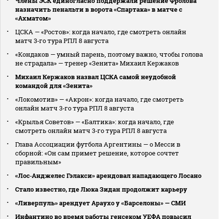
Члены ЭСК единогласно поддержали решение Фролова
назначить пенальти в ворота «Спартака» в матче с
«Ахматом»
ЦСКА — «Ростов»: когда начало, где смотреть онлайн
матч 3‑го тура РПЛ 8 августа
«Кондаков — умный парень, поэтому важно, чтобы голова
не страдала» — тренер «Зенита» Михаил Кержаков
Михаил Кержаков назвал ЦСКА самой неудобной
командой для «Зенита»
«Локомотив» — «Акрон»: когда начало, где смотреть
онлайн матч 3‑го тура РПЛ 8 августа
«Крылья Советов» — «Балтика»: когда начало, где
смотреть онлайн матч 3‑го тура РПЛ 8 августа
Глава Ассоциации футбола Аргентины — о Месси в
сборной: «Он сам примет решение, которое сочтет
правильным»
«Лос‑Анджелес Гэлакси» арендовал нападающего Лосано
Стало известно, где Люка Зидан продолжит карьеру
«Ливерпуль» арендует Араухо у «Барселоны» — СМИ
Инфантино во время работы генсеком УЕФА повысил