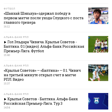
ФУТБОЛ
«Шанхай Шэньхуа» одержал победу в
первом матче после ухода Слуцкого с поста
главного тренера
16:12
АЛЬФА-БАНК РПЛ
Гол Эльдара Чивича. Крылья Советов -
Балтика. 0:1 (видео). Альфа-Банк Российская
Премьер-Лига. Футбол
15:40
АЛЬФА-БАНК РПЛ
«Крылья Советов» — «Балтика» — 0:1. Чивич
на третьей минуте открыл счет в матче
РПЛ. Видео
15:37
АЛЬФА-БАНК РПЛ
Крылья Советов - Балтика. Альфа-Банк
Российская Премьер-Лига. Тур 3
14:54