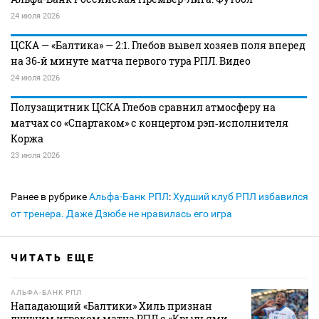
24 июля 2026
ЦСКА — «Балтика» — 2:1. Глебов вывел хозяев поля вперед
на 36‑й минуте матча первого тура РПЛ. Видео
24 июля 2026
Полузащитник ЦСКА Глебов сравнил атмосферу на
матчах со «Спартаком» с концертом рэп‑исполнителя
Коржа
23 июля 2026
Ранее в рубрике
Альфа-Банк РПЛ
:
Худший клуб РПЛ избавился
от тренера. Даже Дзюбе не нравилась его игра
ЧИТАТЬ ЕЩЕ
АЛЬФА-БАНК РПЛ
Нападающий «Балтики» Хиль признан
лучшим игроком матча РПЛ с «Крыльями