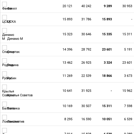
20 121
40 242
9 289
30 953
Факел
15 893
31 786
15 893
-
ЦСКА
15 323
30 646
15 335
15 311
Динамо М
14 396
28 792
23 601
5 191
Спартак
13 462
26 925
3 324
23 601
Родина
11 269
22 539
18 866
3 673
Рубин
10 641
31 925
-
15 962
Крылья Советов
10 169
30 507
15 311
7 598
Балтика
8 295
16 590
10 051
6 539
Локомотив