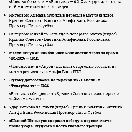
«Крылья Советов» — «Балтика» — 0:2. Хиль удвоил счет на
81‑й минуте матча РПЛ. Видео
Интервью Аймана Мурида в перерыве матча (видео).
Крылья Советов - Балтика. Альфа-Банк Российская
Премьер-Лига. Футбол
Интервью Михайло Баньяца в перерыве матча (видео).
Крылья Советов - Балтика. Альфа-Банк Российская
Премьер-Лига. Футбол
Месси получил наибольшее количество угроз за время
ЧМ‑2026 — СМИ
«Локомотив» и «Акрон» назвали стартовые составы на
матч третьего тура Альфа‑Банк РПЛ
Лукаку дал согласие на переход из «Наполи» в
«Фенербахче» — СМИ
«Балтика» обыгрывает «Крылья Советов» после первого
тайма матча РПЛ
Удар Титкова в штангу (видео). Крылья Советов - Балтика.
Альфа-Банк Российская Премьер-Лига. Футбол
«Шанхай Шэньхуа» одержал победу в первом матче
после ухода Слуцкого с поста главного тренера