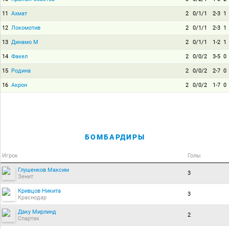
11
Ахмат
2
0/1/1
2-3
1
12
Локомотив
2
0/1/1
2-3
1
13
Динамо М
2
0/1/1
1-2
1
14
Факел
2
0/0/2
3-5
0
15
Родина
2
0/0/2
2-7
0
16
Акрон
2
0/0/2
1-7
0
БОМБАРДИРЫ
Игрок
Голы
Глушенков Максим
3
Зенит
Кривцов Никита
3
Краснодар
Даку Мирлинд
2
Спартак