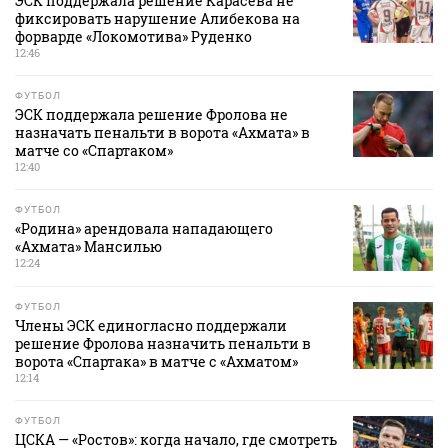
ЭСК поддержала решение Карасева не
фиксировать нарушение Алибекова на
форварде «Локомотива» Руденко
12:46
ФУТБОЛ
ЭСК поддержала решение Фролова не
назначать пенальти в ворота «Ахмата» в
матче со «Спартаком»
12:40
ФУТБОЛ
«Родина» арендовала нападающего
«Ахмата» Мансилью
12:24
ФУТБОЛ
Члены ЭСК единогласно поддержали
решение Фролова назначить пенальти в
ворота «Спартака» в матче с «Ахматом»
12:14
ФУТБОЛ
ЦСКА — «Ростов»: когда начало, где смотреть