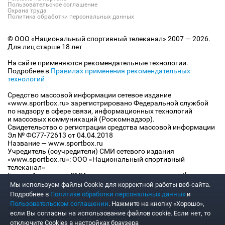
Пользовательское соглашение
Охрана труда
Политика обработки персональных данных
© ООО «Национальный спортивный телеканал» 2007 — 2026.
Для лиц старше 18 лет
На сайте применяются рекомендательные технологии.
Подробнее в
Правилах применения рекомендательных
технологий
Средство массовой информации сетевое издание
«www.sportbox.ru» зарегистрировано Федеральной службой
по надзору в сфере связи, информационных технологий
и массовых коммуникаций (Роскомнадзор).
Свидетельство о регистрации средства массовой информации
Эл № ФС77-72613 от 04.04.2018
Название — www.sportbox.ru
Учредитель (соучредители) СМИ сетевого издания
«www.sportbox.ru»: ООО «Национальный спортивный
телеканал»
Главный редактор СМИ сетевого издания «www.sportbox.ru»:
Конов В.А.
Мы используем файлы Сookie для корректной работы веб-сайта.
Номер телефона редакции СМИ сетевого издания
Подробнее в
Политике обработки персональных данных
и
«www.sportbox.ru»: +7 (495) 653 8419
Пользовательском соглашении
. Нажмите на кнопку «Хорошо»,
Адрес электронной почты редакции СМИ сетевого издания
если Вы согласны на использование файлов cookie. Если нет, то
«www.sportbox.ru»: editor@sportbox.ru
отключите Cookies в настройках браузера