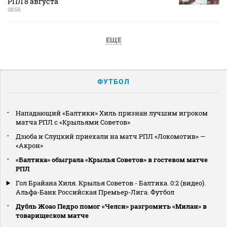
РПЛ 8 августа
08:56
ЕЩЕ
ФУТБОЛ
Нападающий «Балтики» Хиль признан лучшим игроком
матча РПЛ с «Крыльями Советов»
Дзюба и Слуцкий приехали на матч РПЛ «Локомотив» —
«Акрон»
«Балтика» обыграла «Крылья Советов» в гостевом матче
РПЛ
Гол Брайана Хиля. Крылья Советов - Балтика. 0:2 (видео).
Альфа-Банк Российская Премьер-Лига. Футбол
Дубль Жоао Педро помог «Челси» разгромить «Милан» в
товарищеском матче