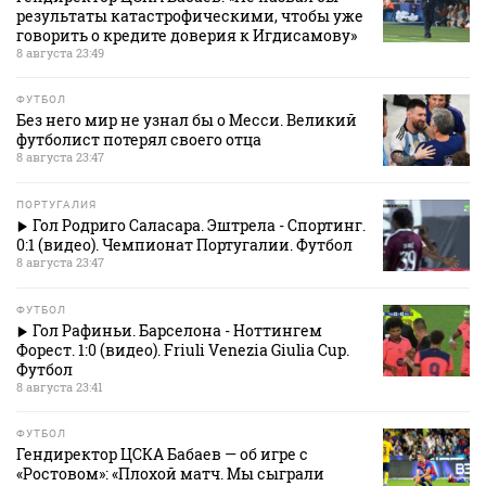
результаты катастрофическими, чтобы уже
говорить о кредите доверия к Игдисамову»
8 августа 23:49
ФУТБОЛ
Без него мир не узнал бы о Месси. Великий
футболист потерял своего отца
8 августа 23:47
ПОРТУГАЛИЯ
Гол Родриго Саласара. Эштрела - Спортинг.
0:1 (видео). Чемпионат Португалии. Футбол
8 августа 23:47
ФУТБОЛ
Гол Рафиньи. Барселона - Ноттингем
Форест. 1:0 (видео). Friuli Venezia Giulia Cup.
Футбол
8 августа 23:41
ФУТБОЛ
Гендиректор ЦСКА Бабаев — об игре с
«Ростовом»: «Плохой матч. Мы сыграли