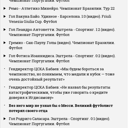
Чемпионат Португалии. Футбол
Ремо - Атлетико Минейро. Чемпионат Бразилии. Тур 22
Гол Вакуна Байо. Удинезе - Барселона. 1:0 (видео). Friuli
Venezia Giulia Cup. Футбол
Гол Леандро Антонетти. Эштрела - Спортинг. 1:2 (видео).
Чемпионат Португалии. Футбол
Гремио - Сан-Паулу. Голы (видео). Чемпионат Бразилии.
Футбол
Гол Фотиса Иоаннидиса. Эштрела - Спортинг. 0:2 (видео).
Чемпионат Португалии. Футбол
Гендиректор ЦСКА Бабаев: «Мы будем бороться за
чемпионство, но понимаем, что медали и кубок — тоже
очень достойный результат»
Гендиректор ЦСКА Бабаев: «Не назвал бы результаты
катастрофическими, чтобы уже говорить о кредите
доверия к Игдисамову»
Без него мир не узнал бы о Месси. Великий футболист
потерял своего отца
Гол Родриго Саласара. Эштрела - Спортинг. 0:1 (видео).
Чемпионат Португалии. Футбол