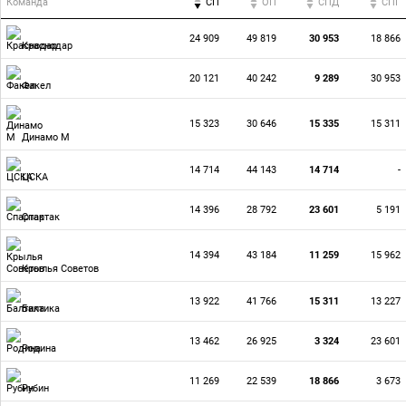
Команда
СП
ОП
CПД
CПГ
24 909
49 819
30 953
18 866
Краснодар
20 121
40 242
9 289
30 953
Факел
15 323
30 646
15 335
15 311
Динамо М
14 714
44 143
14 714
-
ЦСКА
14 396
28 792
23 601
5 191
Спартак
14 394
43 184
11 259
15 962
Крылья Советов
13 922
41 766
15 311
13 227
Балтика
13 462
26 925
3 324
23 601
Родина
11 269
22 539
18 866
3 673
Рубин