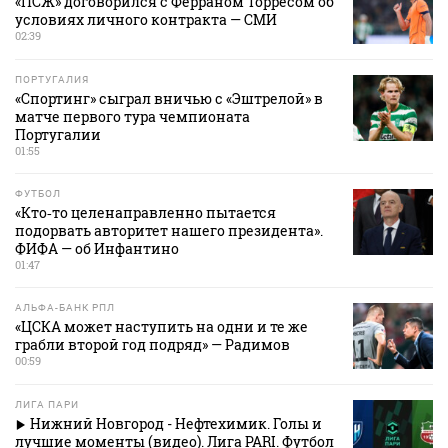
«ПСЖ» договорился с Ферраном Торресом об
условиях личного контракта — СМИ
02:39
ПОРТУГАЛИЯ
«Спортинг» сыграл вничью с «Эштрелой» в
матче первого тура чемпионата
Португалии
01:55
ФУТБОЛ
«Кто‑то целенаправленно пытается
подорвать авторитет нашего президента».
ФИФА — об Инфантино
01:47
АЛЬФА-БАНК РПЛ
«ЦСКА может наступить на одни и те же
грабли второй год подряд» — Радимов
00:59
ЛИГА ПАРИ
Нижний Новгород - Нефтехимик. Голы и
лучшие моменты (видео). Лига PARI. Футбол