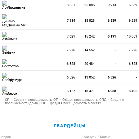
8 361
25 085
9 273
6 539
Локомотив
7 914
15 828
6 539
9 289
Динамо Мх
7 621
15 242
5 191
10 051
Ахмат
7 276
14 552
-
7 276
Зенит
6 828
20 484
-
6 828
Ростов
6 526
13 052
6 526
-
Оренбург
6 157
18 471
4 988
8 495
Акрон
СП – Средняя посещаемость, ОП – Общая посещаемость, СПД – Средняя
посещаемость дома, СПГ - Средняя посещаемость в гостях
ГВАРДЕЙЦЫ
Игрок
Минуты / Матчи