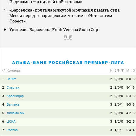
Игдисамов — о ничьей с «Ростовом»
«Барселона» почтила минутой молчания память отца
Месси перед товарищеским матчем с «Ноттингем
Форест»
Удинезе - Барселона. Friuli Venezia Giulia Cup
ЕЩЕ
АЛЬФА-БАНК РОССИЙСКАЯ ПРЕМЬЕР-ЛИГА
№
Команда
И
В/Н/П
М
О
1
Зенит
2
2/0/0
8-0
6
2
Спартак
2
2/0/0
5-1
6
3
Краснодар
2
2/0/0
6-3
6
4
Балтика
3
2/0/1
5-3
6
5
Динамо Мх
2
2/0/0
4-2
6
6
ЦСКА
3
1/2/0
3-2
5
7
Ростов
3
1/1/1
5-4
4