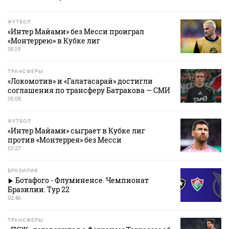
ФУТБОЛ
«Интер Майами» без Месси проиграл
«Монтеррею» в Кубке лиг
05:19
ТРАНСФЕРЫ
«Локомотив» и «Галатасарай» достигли
соглашения по трансферу Батракова — СМИ
05:08
ФУТБОЛ
«Интер Майами» сыграет в Кубке лиг
против «Монтеррея» без Месси
03:27
БРАЗИЛИЯ
Ботафого - Флуминенсе. Чемпионат
Бразилии. Тур 22
02:46
ТРАНСФЕРЫ