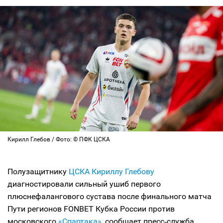
Кирилл Глебов / Фото: © ПФК ЦСКА
Полузащитнику
ЦСКА
Кириллу Глебову
диагностировали сильный ушиб первого
плюснефалангового сустава после финального матча
Пути регионов FONBET Кубка России против
московского
«Спартака»
, сообщает пресс‑служба