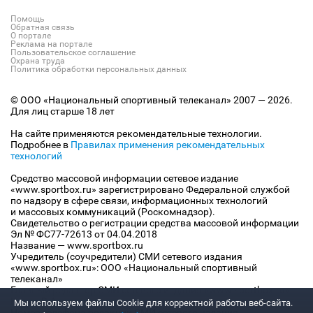
Помощь
Обратная связь
О портале
Реклама на портале
Пользовательское соглашение
Охрана труда
Политика обработки персональных данных
© ООО «Национальный спортивный телеканал» 2007 — 2026.
Для лиц старше 18 лет
На сайте применяются рекомендательные технологии.
Подробнее в
Правилах применения рекомендательных
технологий
Средство массовой информации сетевое издание
«www.sportbox.ru» зарегистрировано Федеральной службой
по надзору в сфере связи, информационных технологий
и массовых коммуникаций (Роскомнадзор).
Свидетельство о регистрации средства массовой информации
Эл № ФС77-72613 от 04.04.2018
Название — www.sportbox.ru
Учредитель (соучредители) СМИ сетевого издания
«www.sportbox.ru»: ООО «Национальный спортивный
телеканал»
Главный редактор СМИ сетевого издания «www.sportbox.ru»:
Конов В.А.
Мы используем файлы Сookie для корректной работы веб-сайта.
Номер телефона редакции СМИ сетевого издания