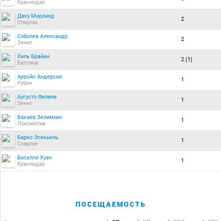
Краснодар
Даку Мирлинд
2
Спартак
Соболев Александр
2
Зенит
Хиль Брайан
2 (1)
Балтика
Арройо Андерсон
1
Рубин
Аугусто Фелипе
1
Зенит
Бакаев Зелимхан
1
Локомотив
Барко Эсекьель
1
Спартак
Боселли Хуан
1
Краснодар
ПОСЕЩАЕМОСТЬ