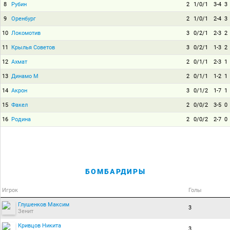
8
Рубин
2
1/0/1
3-4
3
9
Оренбург
2
1/0/1
2-4
3
10
Локомотив
3
0/2/1
2-3
2
11
Крылья Советов
3
0/2/1
1-3
2
12
Ахмат
2
0/1/1
2-3
1
13
Динамо М
2
0/1/1
1-2
1
14
Акрон
3
0/1/2
1-7
1
15
Факел
2
0/0/2
3-5
0
16
Родина
2
0/0/2
2-7
0
БОМБАРДИРЫ
Игрок
Голы
Глушенков Максим
3
Зенит
Кривцов Никита
3