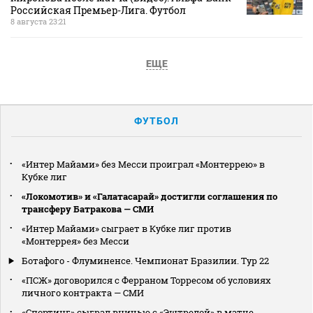
Российская Премьер-Лига. Футбол
8 августа 23:21
ЕЩЕ
ФУТБОЛ
«Интер Майами» без Месси проиграл «Монтеррею» в
Кубке лиг
«Локомотив» и «Галатасарай» достигли соглашения по
трансферу Батракова — СМИ
«Интер Майами» сыграет в Кубке лиг против
«Монтеррея» без Месси
Ботафого - Флуминенсе. Чемпионат Бразилии. Тур 22
«ПСЖ» договорился с Ферраном Торресом об условиях
личного контракта — СМИ
«Спортинг» сыграл вничью с «Эштрелой» в матче