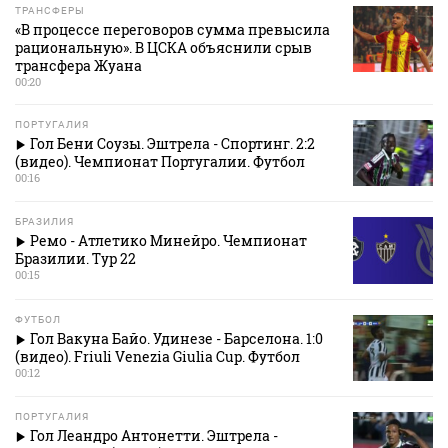
ТРАНСФЕРЫ
«В процессе переговоров сумма превысила
рациональную». В ЦСКА объяснили срыв
трансфера Жуана
00:20
ПОРТУГАЛИЯ
Гол Бени Соузы. Эштрела - Спортинг. 2:2
(видео). Чемпионат Португалии. Футбол
00:16
БРАЗИЛИЯ
Ремо - Атлетико Минейро. Чемпионат
Бразилии. Тур 22
00:15
ФУТБОЛ
Гол Вакуна Байо. Удинезе - Барселона. 1:0
(видео). Friuli Venezia Giulia Cup. Футбол
00:12
ПОРТУГАЛИЯ
Гол Леандро Антонетти. Эштрела -