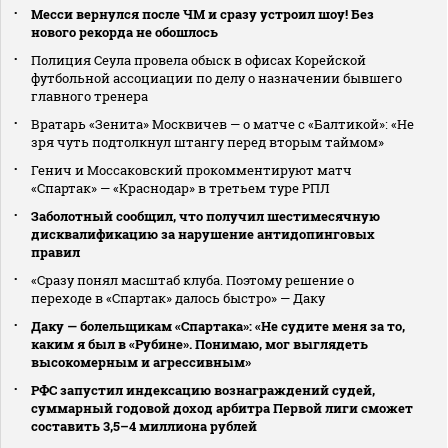
Месси вернулся после ЧМ и сразу устроил шоу! Без
нового рекорда не обошлось
Полиция Сеула провела обыск в офисах Корейской
футбольной ассоциации по делу о назначении бывшего
главного тренера
Вратарь «Зенита» Москвичев — о матче с «Балтикой»: «Не
зря чуть подтолкнул штангу перед вторым таймом»
Генич и Моссаковский прокомментируют матч
«Спартак» — «Краснодар» в третьем туре РПЛ
Заболотный сообщил, что получил шестимесячную
дисквалификацию за нарушение антидопинговых
правил
«Сразу понял масштаб клуба. Поэтому решение о
переходе в «Спартак» далось быстро» — Даку
Даку — болельщикам «Спартака»: «Не судите меня за то,
каким я был в «Рубине». Понимаю, мог выглядеть
высокомерным и агрессивным»
РФС запустил индексацию вознаграждений судей,
суммарный годовой доход арбитра Первой лиги сможет
составить 3,5–4 миллиона рублей