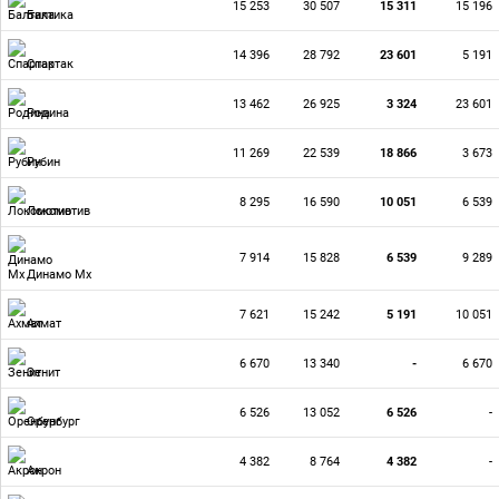
15 253
30 507
15 311
15 196
Балтика
14 396
28 792
23 601
5 191
Спартак
13 462
26 925
3 324
23 601
Родина
11 269
22 539
18 866
3 673
Рубин
8 295
16 590
10 051
6 539
Локомотив
7 914
15 828
6 539
9 289
Динамо Мх
7 621
15 242
5 191
10 051
Ахмат
6 670
13 340
-
6 670
Зенит
6 526
13 052
6 526
-
Оренбург
4 382
8 764
4 382
-
Акрон