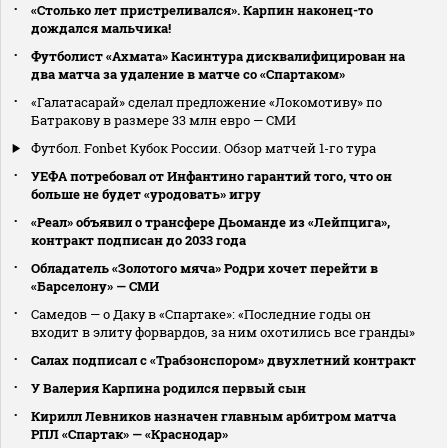
«Столько лет пристреливался». Карпин наконец-то
дождался мальчика!
Футболист «Ахмата» Касинтура дисквалифицирован на
два матча за удаление в матче со «Спартаком»
«Галатасарай» сделал предложение «Локомотиву» по
Батракову в размере 33 млн евро — СМИ
Футбол. Fonbet Кубок России. Обзор матчей 1-го тура
УЕФА потребовал от Инфантино гарантий того, что он
больше не будет «уродовать» игру
«Реал» объявил о трансфере Дьоманде из «Лейпцига»,
контракт подписан до 2033 года
Обладатель «Золотого мяча» Родри хочет перейти в
«Барселону» — СМИ
Самедов — о Даку в «Спартаке»: «Последние годы он
входит в элиту форвардов, за ним охотились все гранды»
Салах подписал с «Трабзонспором» двухлетний контракт
У Валерия Карпина родился первый сын
Кирилл Левников назначен главным арбитром матча
РПЛ «Спартак» — «Краснодар»