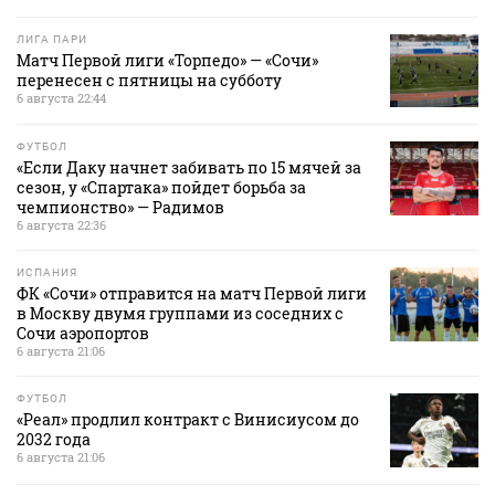
ЛИГА ПАРИ
Матч Первой лиги «Торпедо» — «Сочи»
перенесен с пятницы на субботу
6 августа 22:44
ФУТБОЛ
«Если Даку начнет забивать по 15 мячей за
сезон, у «Спартака» пойдет борьба за
чемпионство» — Радимов
6 августа 22:36
ИСПАНИЯ
ФК «Сочи» отправится на матч Первой лиги
в Москву двумя группами из соседних с
Сочи аэропортов
6 августа 21:06
ФУТБОЛ
«Реал» продлил контракт с Винисиусом до
2032 года
6 августа 21:06