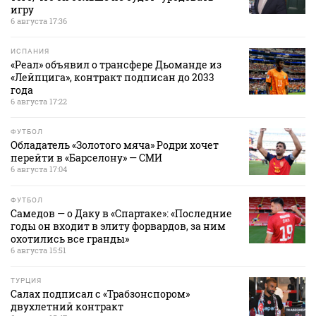
игру
6 августа 17:36
ИСПАНИЯ
«Реал» объявил о трансфере Дьоманде из
«Лейпцига», контракт подписан до 2033
года
6 августа 17:22
ФУТБОЛ
Обладатель «Золотого мяча» Родри хочет
перейти в «Барселону» — СМИ
6 августа 17:04
ФУТБОЛ
Самедов — о Даку в «Спартаке»: «Последние
годы он входит в элиту форвардов, за ним
охотились все гранды»
6 августа 15:51
ТУРЦИЯ
Салах подписал с «Трабзонспором»
двухлетний контракт