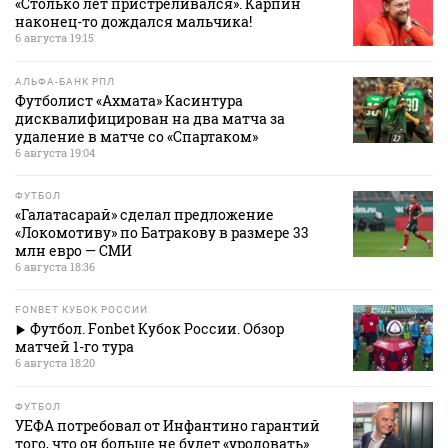
«Столько лет пристреливался». Карпин
наконец-то дождался мальчика!
6 августа 19:15
АЛЬФА-БАНК РПЛ
Футболист «Ахмата» Касинтура
дисквалифицирован на два матча за
удаление в матче со «Спартаком»
6 августа 19:04
ФУТБОЛ
«Галатасарай» сделал предложение
«Локомотиву» по Батракову в размере 33
млн евро — СМИ
6 августа 18:36
FONBET КУБОК РОССИИ
Футбол. Fonbet Кубок России. Обзор
матчей 1-го тура
6 августа 18:20
ФУТБОЛ
УЕФА потребовал от Инфантино гарантий
того, что он больше не будет «уродовать»