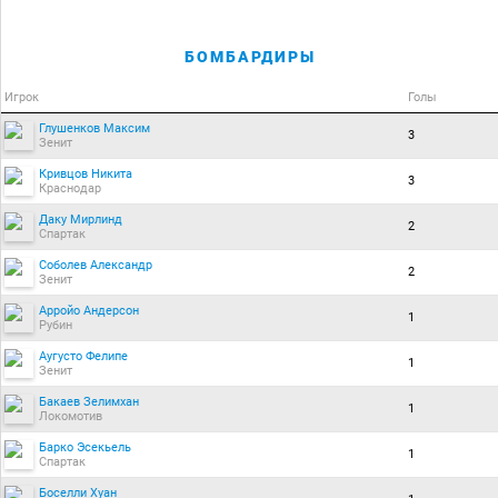
БОМБАРДИРЫ
Игрок
Голы
Глушенков Максим
3
Зенит
Кривцов Никита
3
Краснодар
Даку Мирлинд
2
Спартак
Соболев Александр
2
Зенит
Арройо Андерсон
1
Рубин
Аугусто Фелипе
1
Зенит
Бакаев Зелимхан
1
Локомотив
Барко Эсекьель
1
Спартак
Боселли Хуан