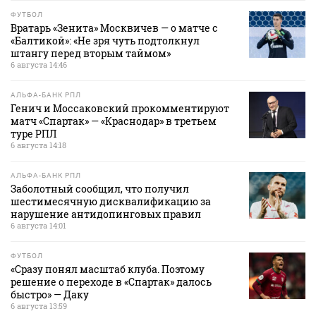
ФУТБОЛ
Вратарь «Зенита» Москвичев — о матче с
«Балтикой»: «Не зря чуть подтолкнул
штангу перед вторым таймом»
6 августа 14:46
АЛЬФА-БАНК РПЛ
Генич и Моссаковский прокомментируют
матч «Спартак» — «Краснодар» в третьем
туре РПЛ
6 августа 14:18
АЛЬФА-БАНК РПЛ
Заболотный сообщил, что получил
шестимесячную дисквалификацию за
нарушение антидопинговых правил
6 августа 14:01
ФУТБОЛ
«Сразу понял масштаб клуба. Поэтому
решение о переходе в «Спартак» далось
быстро» — Даку
6 августа 13:59