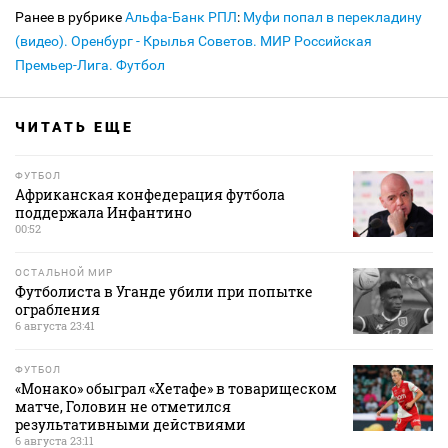
Ранее в рубрике
Альфа-Банк РПЛ
:
Муфи попал в перекладину
(видео). Оренбург - Крылья Советов. МИР Российская
Премьер-Лига. Футбол
ЧИТАТЬ ЕЩЕ
ФУТБОЛ
Африканская конфедерация футбола
поддержала Инфантино
00:52
ОСТАЛЬНОЙ МИР
Футболиста в Уганде убили при попытке
ограбления
6 августа 23:41
ФУТБОЛ
«Монако» обыграл «Хетафе» в товарищеском
матче, Головин не отметился
результативными действиями
6 августа 23:11