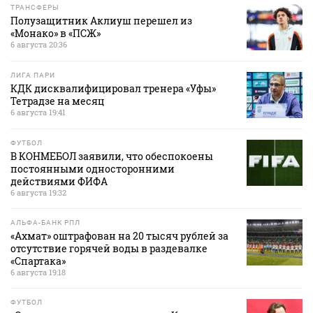
ТРАНСФЕРЫ
Полузащитник Аклиуш перешел из
«Монако» в «ПСЖ»
6 августа 20:36
ЛИГА ПАРИ
КДК дисквалифицировал тренера «Уфы»
Тетрадзе на месяц
6 августа 19:41
ФУТБОЛ
В КОНМЕБОЛ заявили, что обеспокоены
постоянными односторонними
действиями ФИФА
6 августа 19:32
АЛЬФА-БАНК РПЛ
«Ахмат» оштрафован на 20 тысяч рублей за
отсутствие горячей воды в раздевалке
«Спартака»
6 августа 19:18
ФУТБОЛ