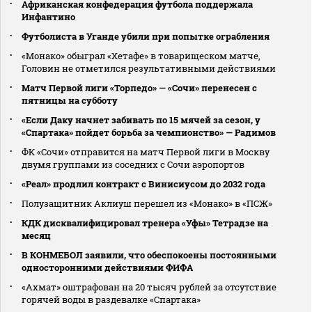
Африканская конфедерация футбола поддержала
Инфантино
Футболиста в Уганде убили при попытке ограбления
«Монако» обыграл «Хетафе» в товарищеском матче,
Головин не отметился результативными действиями
Матч Первой лиги «Торпедо» — «Сочи» перенесен с
пятницы на субботу
«Если Даку начнет забивать по 15 мячей за сезон, у
«Спартака» пойдет борьба за чемпионство» — Радимов
ФК «Сочи» отправится на матч Первой лиги в Москву
двумя группами из соседних с Сочи аэропортов
«Реал» продлил контракт с Винисиусом до 2032 года
Полузащитник Аклиуш перешел из «Монако» в «ПСЖ»
КДК дисквалифицировал тренера «Уфы» Тетрадзе на
месяц
В КОНМЕБОЛ заявили, что обеспокоены постоянными
односторонними действиями ФИФА
«Ахмат» оштрафован на 20 тысяч рублей за отсутствие
горячей воды в раздевалке «Спартака»