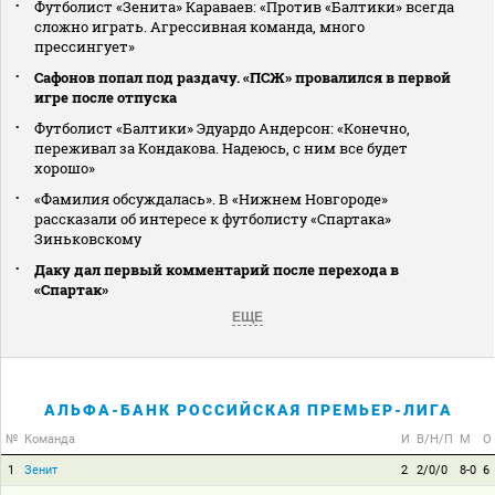
Футболист «Зенита» Караваев: «Против «Балтики» всегда
сложно играть. Агрессивная команда, много
прессингует»
Сафонов попал под раздачу. «ПСЖ» провалился в первой
игре после отпуска
Футболист «Балтики» Эдуардо Андерсон: «Конечно,
переживал за Кондакова. Надеюсь, с ним все будет
хорошо»
«Фамилия обсуждалась». В «Нижнем Новгороде»
рассказали об интересе к футболисту «Спартака»
Зиньковскому
Даку дал первый комментарий после перехода в
«Спартак»
ЕЩЕ
АЛЬФА-БАНК РОССИЙСКАЯ ПРЕМЬЕР-ЛИГА
№
Команда
И
В/Н/П
М
О
1
Зенит
2
2/0/0
8-0
6