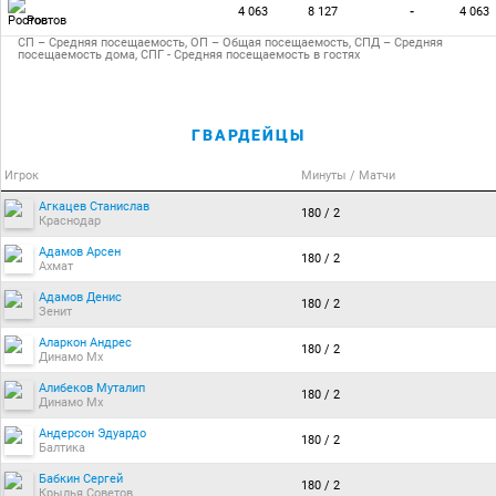
4 063
8 127
-
4 063
Ростов
СП – Средняя посещаемость, ОП – Общая посещаемость, СПД – Средняя
посещаемость дома, СПГ - Средняя посещаемость в гостях
ГВАРДЕЙЦЫ
Игрок
Минуты / Матчи
Агкацев Станислав
180 / 2
Краснодар
Адамов Арсен
180 / 2
Ахмат
Адамов Денис
180 / 2
Зенит
Аларкон Андрес
180 / 2
Динамо Мх
Алибеков Муталип
180 / 2
Динамо Мх
Андерсон Эдуардо
180 / 2
Балтика
Бабкин Сергей
180 / 2
Крылья Советов