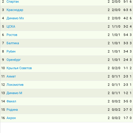
2
Спартак
2
2/0/0
5-1
6
3
Краснодар
2
2/0/0
6-3
6
4
Динамо Мх
2
2/0/0
4-2
6
5
ЦСКА
2
1/1/0
3-2
4
6
Ростов
2
1/0/1
5-4
3
7
Балтика
2
1/0/1
3-3
3
8
Рубин
2
1/0/1
3-4
3
9
Оренбург
2
1/0/1
2-4
3
10
Крылья Советов
2
0/2/0
1-1
2
11
Ахмат
2
0/1/1
2-3
1
12
Локомотив
2
0/1/1
2-3
1
13
Динамо М
2
0/1/1
1-2
1
14
Факел
2
0/0/2
3-5
0
15
Родина
2
0/0/2
2-7
0
16
Акрон
2
0/0/2
1-7
0