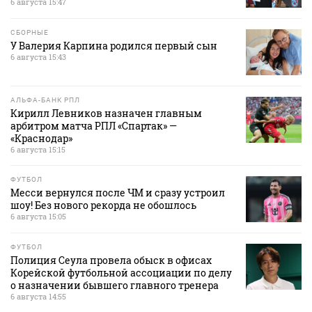
6 августа 15:47
СБОРНЫЕ
У Валерия Карпина родился первый сын
6 августа 15:43
АЛЬФА-БАНК РПЛ
Кирилл Левников назначен главным
арбитром матча РПЛ «Спартак» —
«Краснодар»
6 августа 15:15
ФУТБОЛ
Месси вернулся после ЧМ и сразу устроил
шоу! Без нового рекорда не обошлось
6 августа 15:05
ФУТБОЛ
Полиция Сеула провела обыск в офисах
Корейской футбольной ассоциации по делу
о назначении бывшего главного тренера
6 августа 14:55