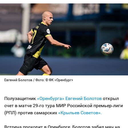
Евгений Болотов / Фото: © ФК «Оренбург»
Полузащитник
«Оренбурга»
Евгений Болотов
открыл
счет в матче 29‑го тура МИР Российской премьер‑лиги
(РПЛ) против самарских
«Крыльев Советов».
Встреча проходит в Оренбурге. Болотов забил мяч на