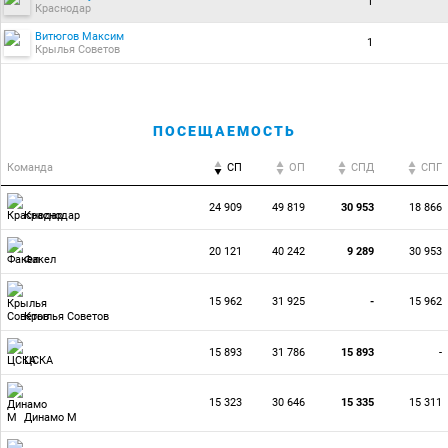
1
Краснодар
Витюгов Максим
1
Крылья Советов
ПОСЕЩАЕМОСТЬ
Команда
СП
ОП
CПД
CПГ
24 909
49 819
30 953
18 866
Краснодар
20 121
40 242
9 289
30 953
Факел
15 962
31 925
-
15 962
Крылья Советов
15 893
31 786
15 893
-
ЦСКА
15 323
30 646
15 335
15 311
Динамо М