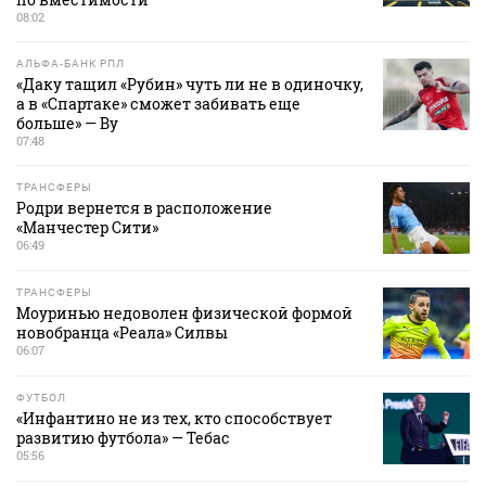
08:02
АЛЬФА-БАНК РПЛ
«Даку тащил «Рубин» чуть ли не в одиночку,
а в «Спартаке» сможет забивать еще
больше» — Ву
07:48
ТРАНСФЕРЫ
Родри вернется в расположение
«Манчестер Сити»
06:49
ТРАНСФЕРЫ
Моуринью недоволен физической формой
новобранца «Реала» Силвы
06:07
ФУТБОЛ
«Инфантино не из тех, кто способствует
развитию футбола» — Тебас
05:56