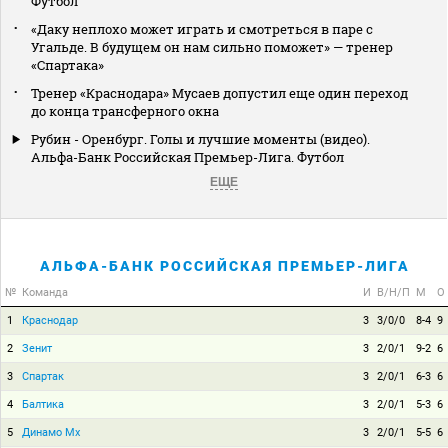
Футбол
«Даку неплохо может играть и смотреться в паре с
Угальде. В будущем он нам сильно поможет» — тренер
«Спартака»
Тренер «Краснодара» Мусаев допустил еще один переход
до конца трансферного окна
Рубин - Оренбург. Голы и лучшие моменты (видео).
Альфа-Банк Российская Премьер-Лига. Футбол
ЕЩЕ
АЛЬФА-БАНК РОССИЙСКАЯ ПРЕМЬЕР-ЛИГА
№
Команда
И
В/Н/П
М
О
1
Краснодар
3
3/0/0
8-4
9
2
Зенит
3
2/0/1
9-2
6
3
Спартак
3
2/0/1
6-3
6
4
Балтика
3
2/0/1
5-3
6
5
Динамо Мх
3
2/0/1
5-5
6