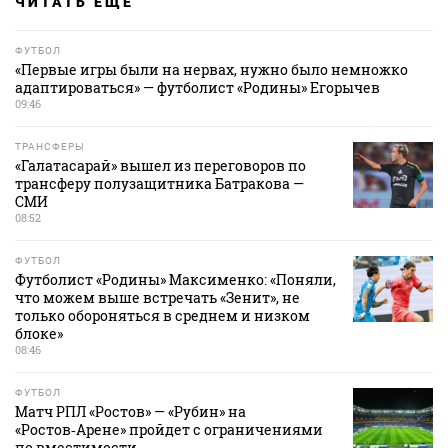
ЧИТАТЬ ЕЩЕ
ФУТБОЛ
«Первые игры были на нервах, нужно было немножко
адаптироваться» — футболист «Родины» Егорычев
09:46
ТРАНСФЕРЫ
«Галатасарай» вышел из переговоров по
трансферу полузащитника Батракова —
СМИ
08:52
ФУТБОЛ
Футболист «Родины» Максименко: «Поняли,
что можем выше встречать «Зенит», не
только обороняться в среднем и низком
блоке»
08:46
ФУТБОЛ
Матч РПЛ «Ростов» — «Рубин» на
«Ростов‑Арене» пройдет с ограничениями
по вместимости