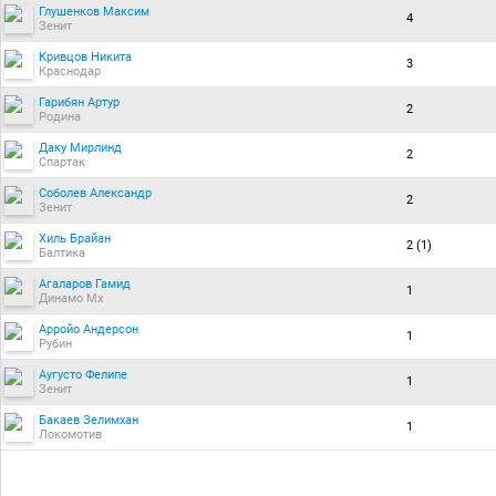
Глушенков Максим
4
Зенит
Кривцов Никита
3
Краснодар
Гарибян Артур
2
Родина
Даку Мирлинд
2
Спартак
Соболев Александр
2
Зенит
Хиль Брайан
2 (1)
Балтика
Агаларов Гамид
1
Динамо Мх
Арройо Андерсон
1
Рубин
Аугусто Фелипе
1
Зенит
Бакаев Зелимхан
1
Локомотив