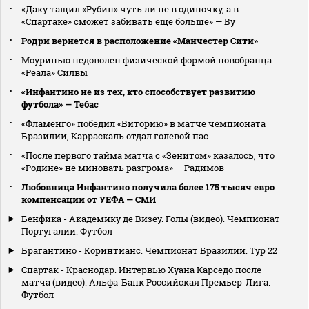
«Даку тащил «Рубин» чуть ли не в одиночку, а в
«Спартаке» сможет забивать еще больше» — Ву
Родри вернется в расположение «Манчестер Сити»
Моуринью недоволен физической формой новобранца
«Реала» Силвы
«Инфантино не из тех, кто способствует развитию
футбола» — Тебас
«Фламенго» победил «Виторию» в матче чемпионата
Бразилии, Карраскаль отдал голевой пас
«После первого тайма матча с «Зенитом» казалось, что
«Родине» не миновать разгрома» — Радимов
Любовница Инфантино получила более 175 тысяч евро
компенсации от УЕФА — СМИ
Бенфика - Академику де Визеу. Голы (видео). Чемпионат
Португалии. Футбол
Брагантино - Коринтианс. Чемпионат Бразилии. Тур 22
Спартак - Краснодар. Интервью Хуана Карседо после
матча (видео). Альфа-Банк Российская Премьер-Лига.
Футбол