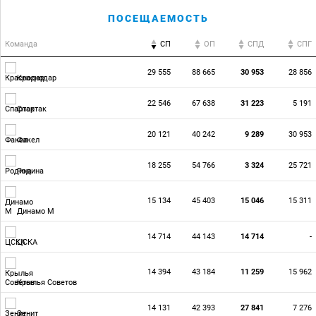
ПОСЕЩАЕМОСТЬ
Команда
СП
ОП
CПД
CПГ
29 555
88 665
30 953
28 856
Краснодар
22 546
67 638
31 223
5 191
Спартак
20 121
40 242
9 289
30 953
Факел
18 255
54 766
3 324
25 721
Родина
15 134
45 403
15 046
15 311
Динамо М
14 714
44 143
14 714
-
ЦСКА
14 394
43 184
11 259
15 962
Крылья Советов
14 131
42 393
27 841
7 276
Зенит