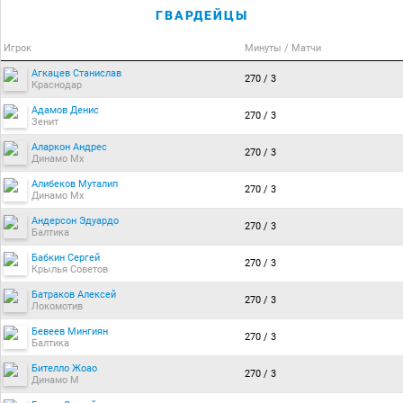
ГВАРДЕЙЦЫ
Игрок
Минуты / Матчи
Агкацев Станислав
270 / 3
Краснодар
Адамов Денис
270 / 3
Зенит
Аларкон Андрес
270 / 3
Динамо Мх
Алибеков Муталип
270 / 3
Динамо Мх
Андерсон Эдуардо
270 / 3
Балтика
Бабкин Сергей
270 / 3
Крылья Советов
Батраков Алексей
270 / 3
Локомотив
Бевеев Мингиян
270 / 3
Балтика
Бителло Жоао
270 / 3
Динамо М