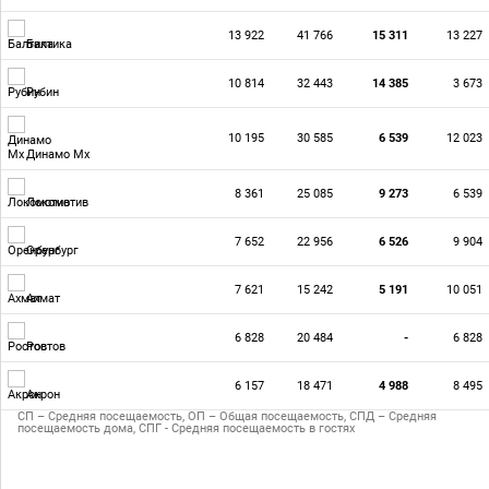
13 922
41 766
15 311
13 227
Балтика
10 814
32 443
14 385
3 673
Рубин
10 195
30 585
6 539
12 023
Динамо Мх
8 361
25 085
9 273
6 539
Локомотив
7 652
22 956
6 526
9 904
Оренбург
7 621
15 242
5 191
10 051
Ахмат
6 828
20 484
-
6 828
Ростов
6 157
18 471
4 988
8 495
Акрон
СП – Средняя посещаемость, ОП – Общая посещаемость, СПД – Средняя
посещаемость дома, СПГ - Средняя посещаемость в гостях