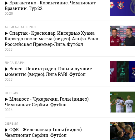
Брагантино - Коринтианс. Чемпионат
Бразилии. Тур 22
00:20
АЛЬФА-БАНК РПЛ
Спартак - Краснодар. Интервью Хуана
Карседо после матча (видео). Альфа-Банк
Российская Премьер-Лига. Футбол
00:15
ЛИГА ПАРИ
Велес - Ленинградец. Голы и лучшие
моменты (видео). Лига PARI. Футбол
00:15
СЕРБИЯ
Младост - Чукарички. Голы (видео).
Чемпионат Сербии. Футбол
00:14
СЕРБИЯ
ОФК - Железничар. Голы (видео).
Чемпионат Сербии. Футбол