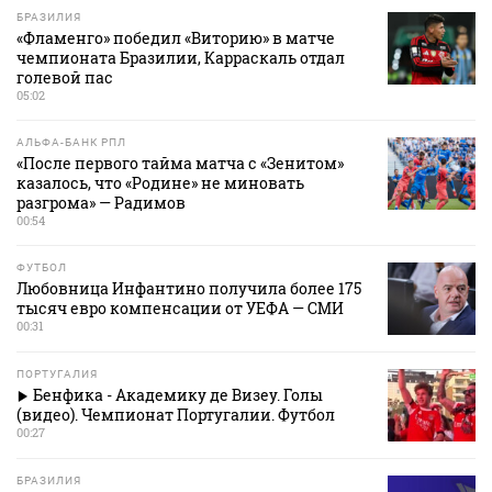
БРАЗИЛИЯ
«Фламенго» победил «Виторию» в матче
чемпионата Бразилии, Карраскаль отдал
голевой пас
05:02
АЛЬФА-БАНК РПЛ
«После первого тайма матча с «Зенитом»
казалось, что «Родине» не миновать
разгрома» — Радимов
00:54
ФУТБОЛ
Любовница Инфантино получила более 175
тысяч евро компенсации от УЕФА — СМИ
00:31
ПОРТУГАЛИЯ
Бенфика - Академику де Визеу. Голы
(видео). Чемпионат Португалии. Футбол
00:27
БРАЗИЛИЯ