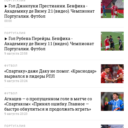
ПОРТУГАЛИЯ
Гол Джанлуки Престианни. Бенфика -
Академику де Визеу. 2:1 (видео). Чемпионат
Португалии. Футбол
00:00
ПОРТУГАЛИЯ
Гол Рубена Перейры. Бенфика -
Академику де Визеу. 1:1 (видео). Чемпионат
Португалии. Футбол
9 августа 23:58
ФУТБОЛ
«Спартаку» даже Даку не помог. «Краснодар»
вырвался в лидеры РПЛ
9 августа 23:24
ФУТБОЛ
Агкацев — о пропущенном голе в матче со
«Спартаком»: «Принял ошибку. Главное —
быстро обнулиться и продолжать играть»
9 августа 23:23
ПОРТУГАЛИЯ