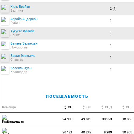
Хиль Брайан
2 (1)
Балтика
Арройо Андерсон
1
Рубин
Аугусто Фелипе
1
Зенит
Бакаев Зелимхан
1
Локомотив
Барко Эсекьель
1
Спартак
Боселли Хуан
1
Краснодар
ПОСЕЩАЕМОСТЬ
Команда
СП
ОП
CПД
CПГ
24 909
49 819
30 953
18 866
Краснодар
20 121
40 242
9 289
30 953