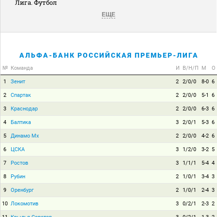
Лига. Футбол
ЕЩЕ
АЛЬФА-БАНК РОССИЙСКАЯ ПРЕМЬЕР-ЛИГА
№
Команда
И
В/Н/П
М
О
1
Зенит
2
2/0/0
8-0
6
2
Спартак
2
2/0/0
5-1
6
3
Краснодар
2
2/0/0
6-3
6
4
Балтика
3
2/0/1
5-3
6
5
Динамо Мх
2
2/0/0
4-2
6
6
ЦСКА
3
1/2/0
3-2
5
7
Ростов
3
1/1/1
5-4
4
8
Рубин
2
1/0/1
3-4
3
9
Оренбург
2
1/0/1
2-4
3
10
Локомотив
3
0/2/1
2-3
2