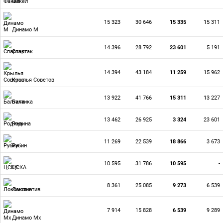
Факел
15 323
30 646
15 335
15 311
Динамо М
14 396
28 792
23 601
5 191
Спартак
14 394
43 184
11 259
15 962
Крылья Советов
13 922
41 766
15 311
13 227
Балтика
13 462
26 925
3 324
23 601
Родина
11 269
22 539
18 866
3 673
Рубин
10 595
31 786
10 595
-
ЦСКА
8 361
25 085
9 273
6 539
Локомотив
7 914
15 828
6 539
9 289
Динамо Мх