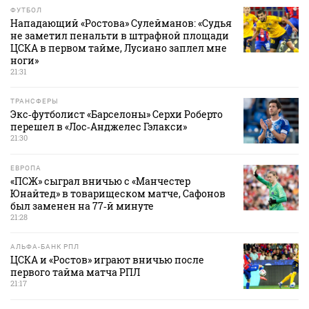
ФУТБОЛ
Нападающий «Ростова» Сулейманов: «Судья
не заметил пенальти в штрафной площади
ЦСКА в первом тайме, Лусиано заплел мне
ноги»
21:31
ТРАНСФЕРЫ
Экс‑футболист «Барселоны» Серхи Роберто
перешел в «Лос‑Анджелес Гэлакси»
21:30
ЕВРОПА
«ПСЖ» сыграл вничью с «Манчестер
Юнайтед» в товарищеском матче, Сафонов
был заменен на 77‑й минуте
21:28
АЛЬФА-БАНК РПЛ
ЦСКА и «Ростов» играют вничью после
первого тайма матча РПЛ
21:17