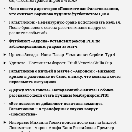
бы, чтобы Батраков играл в «ПСЖ»
Член совета директоров «Локомотива» Филатов заявил,
что считает Баринова худшим футболистом ЦСКА
Галактионов: «Нецензурную брань использовать нельзя.
После бронзового сезона рассчитывали на другое
развитие событий»
Футболист «Акрона» установил рекорд РПЛ по
заблокированным ударам за матч
Црвена Звезда - Нови-Пазар. Чемпионат Сербии. Тур 4
Удинезе - Ноттингем Форест. Friuli Venezia Giulia Cup
Галактионов о ничьей в матче с «Акроном»: «Никаких
криков в раздевалке не было, я вижу, что команда хочет
переломить ситуацию»
«Держу это в голове». Нападающий «Зенита» Соболев
рассказал о цели стать лучшим бомбардиром РПЛ
«Все новости не добавляют позитива команде».
Галактионов — о трансферных слухах вокруг
«Локомотива»
Интервью Михаила Галактионова после матча (видео).
Локомотив - Акрон. Альфа-Банк Российская Премьер-