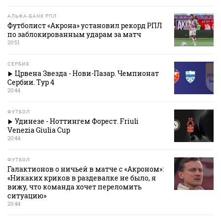
АЛЬФА-БАНК РПЛ
Футболист «Акрона» установил рекорд РПЛ
по заблокированным ударам за матч
20:51
СЕРБИЯ
Црвена Звезда - Нови-Пазар. Чемпионат
Сербии. Тур 4
20:44
ФУТБОЛ
Удинезе - Ноттингем Форест. Friuli
Venezia Giulia Cup
20:44
ФУТБОЛ
Галактионов о ничьей в матче с «Акроном»:
«Никаких криков в раздевалке не было, я
вижу, что команда хочет переломить
ситуацию»
20:44