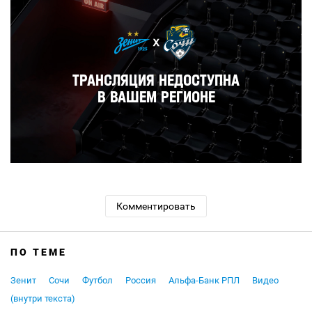
Комментировать
ПО ТЕМЕ
Зенит
Сочи
Футбол
Россия
Альфа-Банк РПЛ
Видео
(внутри текста)