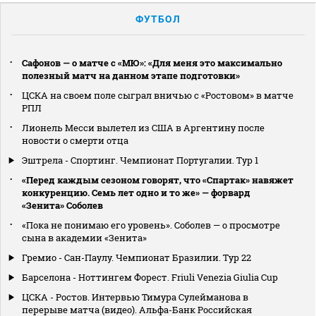
ФУТБОЛ
Сафонов — о матче с «МЮ»: «Для меня это максимально
полезный матч на данном этапе подготовки»
ЦСКА на своем поле сыграл вничью с «Ростовом» в матче
РПЛ
Лионель Месси вылетел из США в Аргентину после
новости о смерти отца
Эштрела - Спортинг. Чемпионат Португалии. Тур 1
«Перед каждым сезоном говорят, что «Спартак» навяжет
конкуренцию. Семь лет одно и то же» — форвард
«Зенита» Соболев
«Пока не понимаю его уровень». Соболев — о просмотре
сына в академии «Зенита»
Гремио - Сан-Паулу. Чемпионат Бразилии. Тур 22
Барселона - Ноттингем Форест. Friuli Venezia Giulia Cup
ЦСКА - Ростов. Интервью Тимура Сулейманова в
перерыве матча (видео). Альфа-Банк Российская