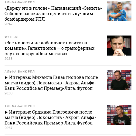
АЛЬФА-БАНК РПЛ
«Держу это в голове». Нападающий «Зенита»
Соболев рассказал о цели стать лучшим
бомбардиром РПЛ
20:42
ФУТБОЛ
«Все новости не добавляют позитива
команде». Галактионов — о трансферных
слухах вокруг «Локомотива»
20:38
АЛЬФА-БАНК РПЛ
Интервью Михаила Галактионова после
матча (видео). Локомотив - Акрон. Альфа-
Банк Российская Премьер-Лига. Футбол
20:38
АЛЬФА-БАНК РПЛ
Интервью Срджана Благоевича после
матча (видео). Локомотив - Акрон. Альфа-
Банк Российская Премьер-Лига. Футбол
20:37