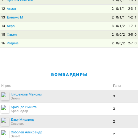
11
Крылья Советов
3
0/2/1
1-3
2
12
Ахмат
2
0/1/1
2-3
1
13
Динамо М
2
0/1/1
1-2
1
14
Акрон
3
0/1/2
1-7
1
15
Факел
2
0/0/2
3-5
0
16
Родина
2
0/0/2
2-7
0
БОМБАРДИРЫ
Игрок
Голы
Глушенков Максим
3
Зенит
Кривцов Никита
3
Краснодар
Даку Мирлинд
2
Спартак
Соболев Александр
2
Зенит