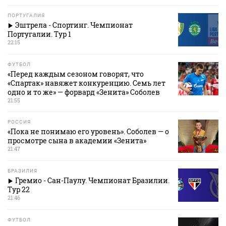
ПОРТУГАЛИЯ
Эштрела - Спортинг. Чемпионат
Португалии. Тур 1
22:15
ФУТБОЛ
«Перед каждым сезоном говорят, что
«Спартак» навяжет конкуренцию. Семь лет
одно и то же» — форвард «Зенита» Соболев
21:55
РОССИЯ
«Пока не понимаю его уровень». Соболев — о
просмотре сына в академии «Зенита»
21:47
БРАЗИЛИЯ
Гремио - Сан-Паулу. Чемпионат Бразилии.
Тур 22
21:46
ФУТБОЛ