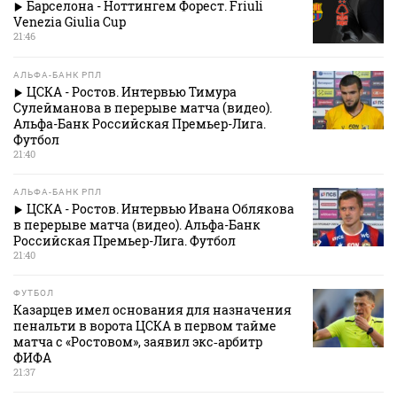
Барселона - Ноттингем Форест. Friuli
Venezia Giulia Cup
21:46
АЛЬФА-БАНК РПЛ
ЦСКА - Ростов. Интервью Тимура
Сулейманова в перерыве матча (видео).
Альфа-Банк Российская Премьер-Лига.
Футбол
21:40
АЛЬФА-БАНК РПЛ
ЦСКА - Ростов. Интервью Ивана Облякова
в перерыве матча (видео). Альфа-Банк
Российская Премьер-Лига. Футбол
21:40
ФУТБОЛ
Казарцев имел основания для назначения
пенальти в ворота ЦСКА в первом тайме
матча с «Ростовом», заявил экс‑арбитр
ФИФА
21:37