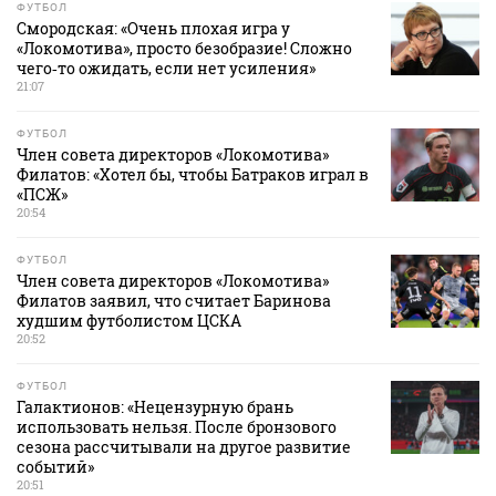
ФУТБОЛ
Смородская: «Очень плохая игра у
«Локомотива», просто безобразие! Сложно
чего‑то ожидать, если нет усиления»
21:07
ФУТБОЛ
Член совета директоров «Локомотива»
Филатов: «Хотел бы, чтобы Батраков играл в
«ПСЖ»
20:54
ФУТБОЛ
Член совета директоров «Локомотива»
Филатов заявил, что считает Баринова
худшим футболистом ЦСКА
20:52
ФУТБОЛ
Галактионов: «Нецензурную брань
использовать нельзя. После бронзового
сезона рассчитывали на другое развитие
событий»
20:51