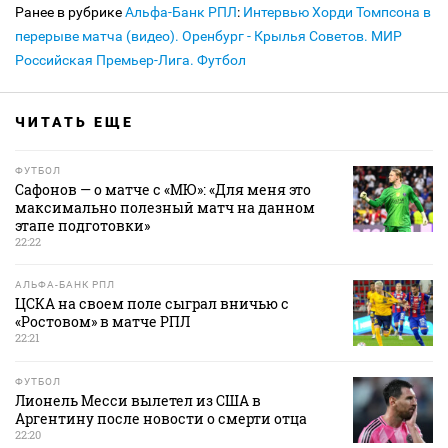
Ранее в рубрике
Альфа-Банк РПЛ
:
Интервью Хорди Томпсона в
перерыве матча (видео). Оренбург - Крылья Советов. МИР
Российская Премьер-Лига. Футбол
ЧИТАТЬ ЕЩЕ
ФУТБОЛ
Сафонов — о матче с «МЮ»: «Для меня это
максимально полезный матч на данном
этапе подготовки»
22:22
АЛЬФА-БАНК РПЛ
ЦСКА на своем поле сыграл вничью с
«Ростовом» в матче РПЛ
22:21
ФУТБОЛ
Лионель Месси вылетел из США в
Аргентину после новости о смерти отца
22:20