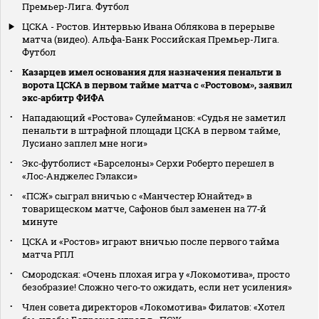
Премьер-Лига. Футбол
ЦСКА - Ростов. Интервью Ивана Облякова в перерыве
матча (видео). Альфа-Банк Российская Премьер-Лига.
Футбол
Казарцев имел основания для назначения пенальти в
ворота ЦСКА в первом тайме матча с «Ростовом», заявил
экс‑арбитр ФИФА
Нападающий «Ростова» Сулейманов: «Судья не заметил
пенальти в штрафной площади ЦСКА в первом тайме,
Лусиано заплел мне ноги»
Экс‑футболист «Барселоны» Серхи Роберто перешел в
«Лос‑Анджелес Гэлакси»
«ПСЖ» сыграл вничью с «Манчестер Юнайтед» в
товарищеском матче, Сафонов был заменен на 77‑й
минуте
ЦСКА и «Ростов» играют вничью после первого тайма
матча РПЛ
Смородская: «Очень плохая игра у «Локомотива», просто
безобразие! Сложно чего‑то ожидать, если нет усиления»
Член совета директоров «Локомотива» Филатов: «Хотел