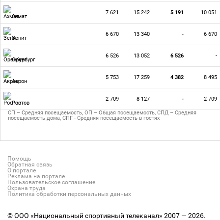
7 621
15 242
5 191
10 051
Ахмат
6 670
13 340
-
6 670
Зенит
6 526
13 052
6 526
-
Оренбург
5 753
17 259
4 382
8 495
Акрон
2 709
8 127
-
2 709
Ростов
СП – Средняя посещаемость, ОП – Общая посещаемость, СПД – Средняя
посещаемость дома, СПГ - Средняя посещаемость в гостях
Помощь
Обратная связь
О портале
Реклама на портале
Пользовательское соглашение
Охрана труда
Политика обработки персональных данных
© ООО «Национальный спортивный телеканал» 2007 — 2026.