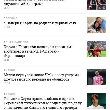
двухлетний контракт
15:47
СБОРНЫЕ
У Валерия Карпина родился первый сын
15:43
АЛЬФА-БАНК РПЛ
Кирилл Левников назначен главным
арбитром матча РПЛ «Спартак» —
«Краснодар»
15:15
ФУТБОЛ
Месси вернулся после ЧМ и сразу устроил
шоу! Без нового рекорда не обошлось
15:05
ФУТБОЛ
Полиция Сеула провела обыск в офисах
Корейской футбольной ассоциации по делу
о назначении бывшего главного тренера