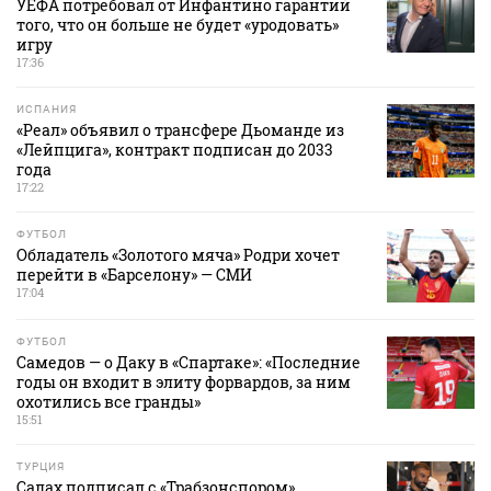
УЕФА потребовал от Инфантино гарантий
того, что он больше не будет «уродовать»
игру
17:36
ИСПАНИЯ
«Реал» объявил о трансфере Дьоманде из
«Лейпцига», контракт подписан до 2033
года
17:22
ФУТБОЛ
Обладатель «Золотого мяча» Родри хочет
перейти в «Барселону» — СМИ
17:04
ФУТБОЛ
Самедов — о Даку в «Спартаке»: «Последние
годы он входит в элиту форвардов, за ним
охотились все гранды»
15:51
ТУРЦИЯ
Салах подписал с «Трабзонспором»