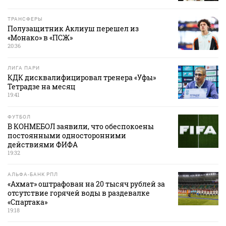
ТРАНСФЕРЫ
Полузащитник Аклиуш перешел из
«Монако» в «ПСЖ»
20:36
ЛИГА ПАРИ
КДК дисквалифицировал тренера «Уфы»
Тетрадзе на месяц
19:41
ФУТБОЛ
В КОНМЕБОЛ заявили, что обеспокоены
постоянными односторонними
действиями ФИФА
19:32
АЛЬФА-БАНК РПЛ
«Ахмат» оштрафован на 20 тысяч рублей за
отсутствие горячей воды в раздевалке
«Спартака»
19:18