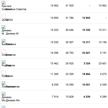
15 962
31 925
-
15 962
Крылья Советов
15 893
31 786
15 893
-
ЦСКА
15 323
30 646
15 335
15 311
Динамо М
15 253
30 507
15 311
15 196
Балтика
14 396
28 792
23 601
5 191
Спартак
13 462
26 925
3 324
23 601
Родина
11 269
22 539
18 866
3 673
Рубин
8 295
16 590
10 051
6 539
Локомотив
7 914
15 828
6 539
9 289
Динамо Мх