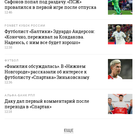
Сафонов попал под раздачу. «ПСЖ»
провалился в первой игре после отпуска
12:46
FONBET КУБОК РОССИИ
Футболист «Балтики» Эдуардо Андерсон:
«Конечно, переживал за Кондакова.
Надеюсь, с ним все будет хорошо»
12:38
ФУТБОЛ
«Фамилия обсуждалась». В «Нижнем
Новгороде» рассказали об интересе к
футболисту «Спартака» Зиньковскому
12:36
АЛЬФА-БАНК РПЛ
Даку дал первый комментарий после
перехода в «Спартак»
12:18
ЕЩЕ