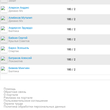
Зенит
Аларкон Андрес
180 / 2
Динамо Мх
Алибеков Муталип
180 / 2
Динамо Мх
Андерсон Эдуардо
180 / 2
Балтика
Бабкин Сергей
180 / 2
Крылья Советов
Барко Эсекьель
180 / 2
Спартак
Батраков Алексей
180 / 2
Локомотив
Бевеев Мингиян
180 / 2
Балтика
Помощь
Обратная связь
О портале
Реклама на портале
Пользовательское соглашение
Охрана труда
Политика обработки персональных данных