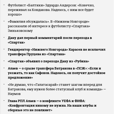
Футболист «Балтики» Эдуардо Андерсон: «Конечно,
переживал за Кондакова. Надеюсь, с ним все будет
хорошо»
«Фамилия обсуждалась». В «Нижнем Новгороде»
рассказали об интересе к футболисту «Спартака»
Зиньковскому
Даку дал первый комментарий после перехода в
«Спартак»
Гендиректор «Нижнего Новгорода» Карасев не исключил
трансфера Пруцева из «Спартака»
«Спартак» объявил о переходе Даку из «Рубина»
Алаев — о срыве трансфера Батракова в «ПСЖ»: «Если и
уезжать, то как Сафонов. Надеюсь, он получит достойное
предложение»
«Не думаю, что «Галатасарай» станет шагом вперед для
Батракова, ему нужен более статусный клуб и команда» —
Наумов
Глава РПЛ Алаев — о конфликте УЕФА и ФИФА:
«Конфронтация никому не нужна. На наши клубы и
сборные это не повлияет»