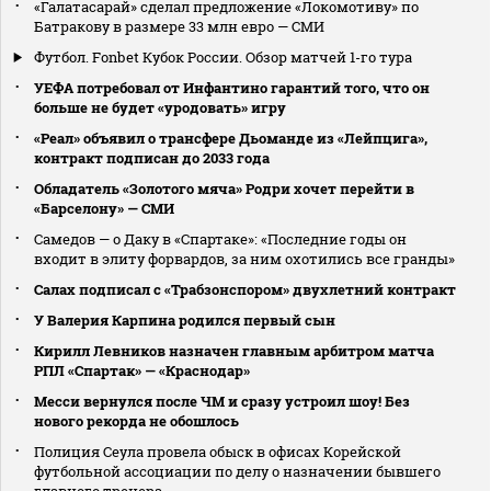
«Галатасарай» сделал предложение «Локомотиву» по
Батракову в размере 33 млн евро — СМИ
Футбол. Fonbet Кубок России. Обзор матчей 1-го тура
УЕФА потребовал от Инфантино гарантий того, что он
больше не будет «уродовать» игру
«Реал» объявил о трансфере Дьоманде из «Лейпцига»,
контракт подписан до 2033 года
Обладатель «Золотого мяча» Родри хочет перейти в
«Барселону» — СМИ
Самедов — о Даку в «Спартаке»: «Последние годы он
входит в элиту форвардов, за ним охотились все гранды»
Салах подписал с «Трабзонспором» двухлетний контракт
У Валерия Карпина родился первый сын
Кирилл Левников назначен главным арбитром матча
РПЛ «Спартак» — «Краснодар»
Месси вернулся после ЧМ и сразу устроил шоу! Без
нового рекорда не обошлось
Полиция Сеула провела обыск в офисах Корейской
футбольной ассоциации по делу о назначении бывшего
главного тренера