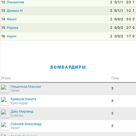
12
Локомотив
2
0/1/1
2-3
1
13
Динамо М
2
0/1/1
1-2
1
14
Факел
2
0/0/2
3-5
0
15
Родина
2
0/0/2
2-7
0
16
Акрон
2
0/0/2
1-7
0
БОМБАРДИРЫ
Игрок
Голы
Глушенков Максим
3
Зенит
Кривцов Никита
3
Краснодар
Даку Мирлинд
2
Спартак
Соболев Александр
2
Зенит