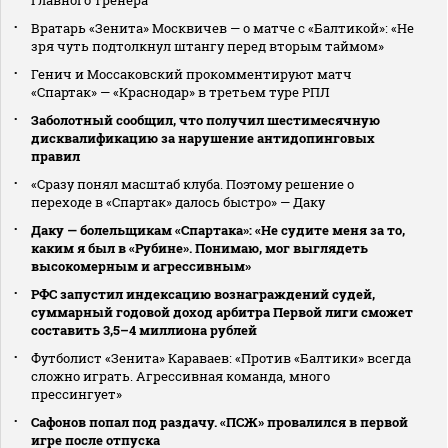
Вратарь «Зенита» Москвичев — о матче с «Балтикой»: «Не
зря чуть подтолкнул штангу перед вторым таймом»
Генич и Моссаковский прокомментируют матч
«Спартак» — «Краснодар» в третьем туре РПЛ
Заболотный сообщил, что получил шестимесячную
дисквалификацию за нарушение антидопинговых
правил
«Сразу понял масштаб клуба. Поэтому решение о
переходе в «Спартак» далось быстро» — Даку
Даку — болельщикам «Спартака»: «Не судите меня за то,
каким я был в «Рубине». Понимаю, мог выглядеть
высокомерным и агрессивным»
РФС запустил индексацию вознаграждений судей,
суммарный годовой доход арбитра Первой лиги сможет
составить 3,5–4 миллиона рублей
Футболист «Зенита» Караваев: «Против «Балтики» всегда
сложно играть. Агрессивная команда, много
прессингует»
Сафонов попал под раздачу. «ПСЖ» провалился в первой
игре после отпуска