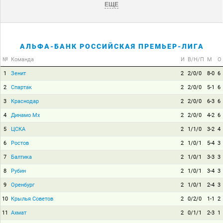
ЕЩЕ
АЛЬФА-БАНК РОССИЙСКАЯ ПРЕМЬЕР-ЛИГА
№
Команда
И
В/Н/П
М
О
1
Зенит
2
2/0/0
8-0
6
2
Спартак
2
2/0/0
5-1
6
3
Краснодар
2
2/0/0
6-3
6
4
Динамо Мх
2
2/0/0
4-2
6
5
ЦСКА
2
1/1/0
3-2
4
6
Ростов
2
1/0/1
5-4
3
7
Балтика
2
1/0/1
3-3
3
8
Рубин
2
1/0/1
3-4
3
9
Оренбург
2
1/0/1
2-4
3
10
Крылья Советов
2
0/2/0
1-1
2
11
Ахмат
2
0/1/1
2-3
1