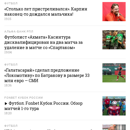
ФУТБОЛ
«Столько лет пристреливался». Карпин
наконец-то дождался мальчика!
19:15
АЛЬФА-БАНК РПЛ
Футболист «Ахмата» Касинтура
дисквалифицирован на два матча за
удаление в матче со «Спартаком»
19:04
ФУТБОЛ
«Галатасарай» сделал предложение
«Локомотиву» по Батракову в размере 33
млн евро — СМИ
18:36
FONBET КУБОК РОССИИ
Футбол. Fonbet Кубок России. Обзор
матчей 1-го тура
18:20
ФУТБОЛ