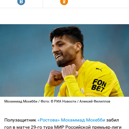
R
Y
Мохаммад Мохебби / Фото: © РИА Новости / Алексей Филиппов
Полузащитник
«Ростова»
Мохаммад Мохебби
забил
гол в матче 29‑го тура МИР Российской премьер‑лиги