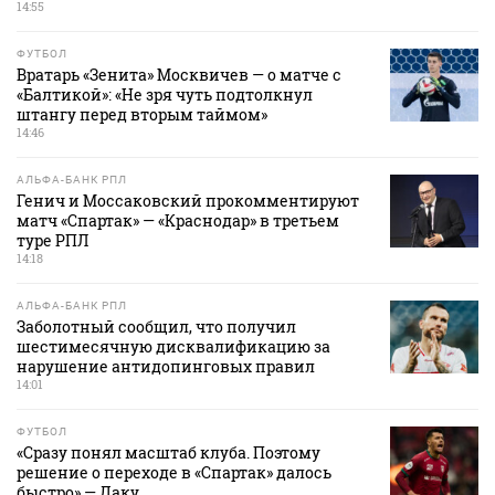
14:55
ФУТБОЛ
Вратарь «Зенита» Москвичев — о матче с
«Балтикой»: «Не зря чуть подтолкнул
штангу перед вторым таймом»
14:46
АЛЬФА-БАНК РПЛ
Генич и Моссаковский прокомментируют
матч «Спартак» — «Краснодар» в третьем
туре РПЛ
14:18
АЛЬФА-БАНК РПЛ
Заболотный сообщил, что получил
шестимесячную дисквалификацию за
нарушение антидопинговых правил
14:01
ФУТБОЛ
«Сразу понял масштаб клуба. Поэтому
решение о переходе в «Спартак» далось
быстро» — Даку