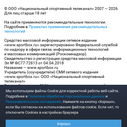
© ООО «Национальный спортивный телеканал» 2007 — 2026.
Для лиц старше 18 лет
На сайте применяются рекомендательные технологии.
Подробнее в
Правилах применения рекомендательных
технологий
Средство массовой информации сетевое издание
«www.sportbox.ru» зарегистрировано Федеральной службой
по надзору в сфере связи, информационных технологий
и массовых коммуникаций (Роскомнадзор).
Свидетельство о регистрации средства массовой информации
Эл № ФС77-72613 от 04.04.2018
Название — www.sportbox.ru
Учредитель (соучредители) СМИ сетевого издания
«www.sportbox.ru»: ООО «Национальный спортивный
телеканал»
Главный редактор СМИ сетевого издания «www.sportbox.ru»:
Конов В.А.
Мы используем файлы Сookie для корректной работы веб-сайта.
Номер телефона редакции СМИ сетевого издания
Подробнее в
Политике обработки персональных данных
и
«www.sportbox.ru»: +7 (495) 653 8419
Пользовательском соглашении
. Нажмите на кнопку «Хорошо»,
Адрес электронной почты редакции СМИ сетевого издания
если Вы согласны на использование файлов cookie. Если нет, то
«www.sportbox.ru»: editor@sportbox.ru
отключите Cookies в настройках браузера
Хорошо