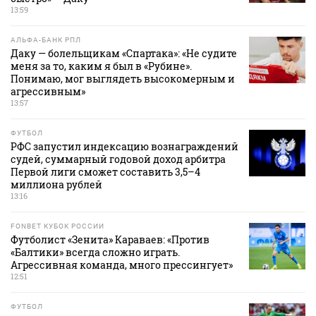
13:59
АЛЬФА-БАНК РПЛ
Даку — болельщикам «Спартака»: «Не судите
меня за то, каким я был в «Рубине».
Понимаю, мог выглядеть высокомерным и
агрессивным»
13:57
ФУТБОЛ
РФС запустил индексацию вознаграждений
судей, суммарный годовой доход арбитра
Первой лиги сможет составить 3,5–4
миллиона рублей
13:16
FONBET КУБОК РОССИИ
Футболист «Зенита» Караваев: «Против
«Балтики» всегда сложно играть.
Агрессивная команда, много прессингует»
12:51
ФУТБОЛ