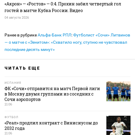
«Акрон» — «Ростов» — 0:4. Прохин забил четвертый гол
гостей в матче Кубка России. Видео
04 августа 2026
Ранее в рубрике
Альфа-Банк РПЛ
:
Футболист «Сочи» Литвинов
— о матче с «Зенитом»: «Схватило ногу, ступню не чувствовал
последние десять минут»
ЧИТАТЬ ЕЩЕ
ИСПАНИЯ
ФК «Сочи» отправится на матч Первой лиги
в Москву двумя группами из соседних с
Сочи аэропортов
21:06
ФУТБОЛ
«Реал» продлил контракт с Винисиусом до
2032 года
21:06