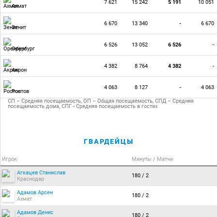
7 621
15 242
5 191
10 051
Ахмат
6 670
13 340
-
6 670
Зенит
6 526
13 052
6 526
-
Оренбург
4 382
8 764
4 382
-
Акрон
4 063
8 127
-
4 063
Ростов
СП – Средняя посещаемость, ОП – Общая посещаемость, СПД – Средняя
посещаемость дома, СПГ - Средняя посещаемость в гостях
ГВАРДЕЙЦЫ
Игрок
Минуты / Матчи
Агкацев Станислав
180 / 2
Краснодар
Адамов Арсен
180 / 2
Ахмат
Адамов Денис
180 / 2