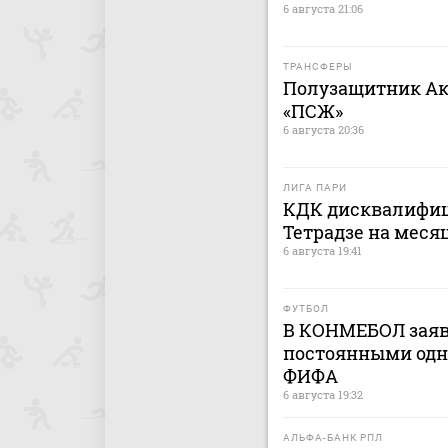
6 августа 21:06
ТРАНСФЕРЫ
Полузащитник Ак
«ПСЖ»
6 августа 20:36
ЛИГА ПАРИ
КДК дисквалифиц
Тетрадзе на меся
6 августа 19:41
ФУТБОЛ
В КОНМЕБОЛ заяв
постоянными одн
ФИФА
6 августа 19:32
АЛЬФА-БАНК РПЛ