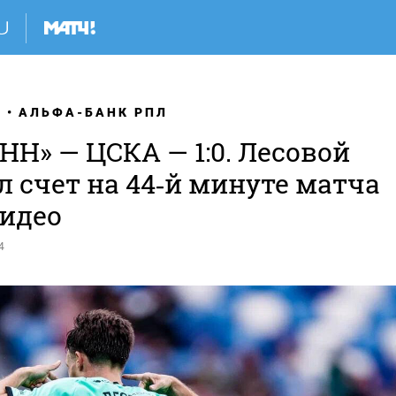
Я
АЛЬФА-БАНК РПЛ
НН» — ЦСКА — 1:0. Лесовой
 счет на 44‑й минуте матча
Видео
4