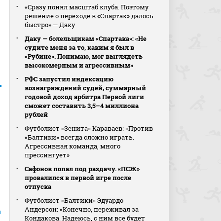
«Сразу понял масштаб клуба. Поэтому
решение о переходе в «Спартак» далось
быстро» — Даку
Даку — болельщикам «Спартака»: «Не
судите меня за то, каким я был в
«Рубине». Понимаю, мог выглядеть
высокомерным и агрессивным»
РФС запустил индексацию
вознаграждений судей, суммарный
годовой доход арбитра Первой лиги
сможет составить 3,5–4 миллиона
рублей
Футболист «Зенита» Караваев: «Против
«Балтики» всегда сложно играть.
Агрессивная команда, много
прессингует»
Сафонов попал под раздачу. «ПСЖ»
провалился в первой игре после
отпуска
Футболист «Балтики» Эдуардо
Андерсон: «Конечно, переживал за
н
Кондакова. Надеюсь, с ним все будет