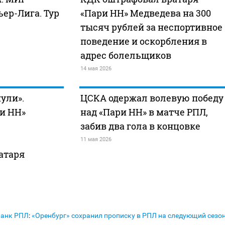
ер-Лига. Тур
«Пари НН» Медведева на 300
тысяч рублей за неспортивное
поведение и оскорбления в
адрес болельщиков
14 мая 2026
ули».
ЦСКА одержал волевую победу
и НН»
над «Пари НН» в матче РПЛ,
забив два гола в концовке
11 мая 2026
атаря
Банк РПЛ
:
«Оренбург» сохранил прописку в РПЛ на следующий сезо