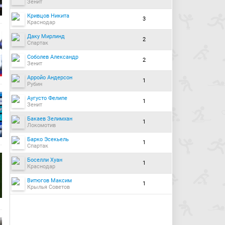
Зенит
Кривцов Никита
3
Краснодар
Даку Мирлинд
2
Спартак
Соболев Александр
2
Зенит
Арройо Андерсон
1
Рубин
Аугусто Фелипе
1
Зенит
Бакаев Зелимхан
1
Локомотив
Барко Эсекьель
1
Спартак
Боселли Хуан
1
Краснодар
Витюгов Максим
1
Крылья Советов