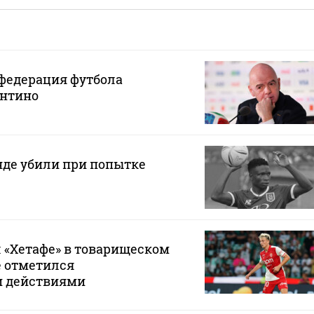
федерация футбола
нтино
нде убили при попытке
 «Хетафе» в товарищеском
е отметился
и действиями