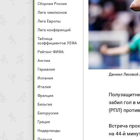
Сборная России
Лига чемпионов
Лига Европы
Лига конференций
Таблица
коэффициентов УЕФА
Рейтинг ФИФА
Англия
Германия
Даниил Лесовой 
Испания
Италия
Полузащитни
Франция
забил гол в 
Бельгия
(РПЛ) проти
Белоруссия
Греция
Встреча прох
Нидерланды
на 44‑й минут
Польша