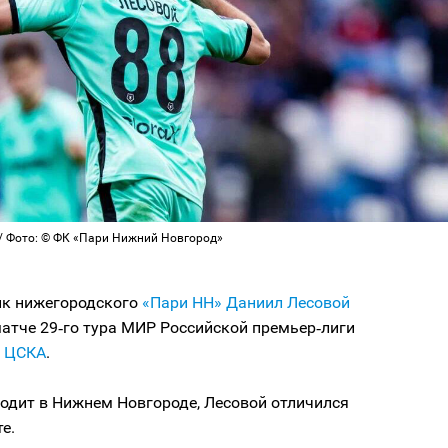
/ Фото: © ФК «Пари Нижний Новгород»
к нижегородского
«Пари НН»
Даниил Лесовой
матче 29‑го тура МИР Российской премьер‑лиги
в
ЦСКА
.
одит в Нижнем Новгороде, Лесовой отличился
е.