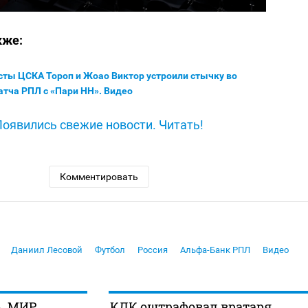
кже:
ты ЦСКА Тороп и Жоао Виктор устроили стычку во
тча РПЛ с «Пари НН». Видео
Появились свежие новости. Читать!
Комментировать
Даниил Лесовой
Футбол
Россия
Альфа-Банк РПЛ
Видео
А. МИР
КДК оштрафовал вратаря