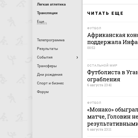
Легкая атлетика
Трансляции
ЧИТАТЬ ЕЩЕ
Еще...
ФУТБОЛ
Африканская кон
Телепрограмма
поддержала Инфа
00:52
Результаты
События
Трансферы
ОСТАЛЬНОЙ МИР
Футболиста в Уга
Дни рождения
ограбления
Спорт и бизнес
6 августа 23:41
Форум
ФУТБОЛ
«Монако» обыграл
матче, Головин н
результативным
6 августа 23:11