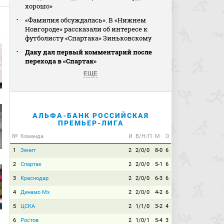
хорошо»
«Фамилия обсуждалась». В «Нижнем
Новгороде» рассказали об интересе к
футболисту «Спартака» Зиньковскому
Даку дал первый комментарий после
перехода в «Спартак»
ЕЩЕ
АЛЬФА-БАНК РОССИЙСКАЯ
ПРЕМЬЕР-ЛИГА
№
Команда
И
В/Н/П
М
О
1
Зенит
2
2/0/0
8-0
6
2
Спартак
2
2/0/0
5-1
6
3
Краснодар
2
2/0/0
6-3
6
4
Динамо Мх
2
2/0/0
4-2
6
5
ЦСКА
2
1/1/0
3-2
4
6
Ростов
2
1/0/1
5-4
3