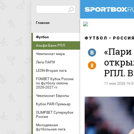
Главная
Футбол
ФУТБОЛ
РОССИ
Альфа-Банк РПЛ
«Пари 
R
Чемпионат мира
открыл
Лига ПАРИ
Y
РПЛ. 
LEON-Вторая лига
FONBET Кубок России
по футболу сезона
11 мая 2026 16:0
2026-2027 гг.
Чемпионат Европы
Кубок PARI Премьер
OLIMPBET Суперкубок
России
Молодежная
футбольная лига