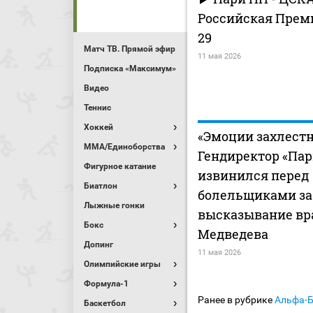
Российская Премь
29
Матч ТВ. Прямой эфир
11 мая 2026
Подписка «Максимум»
Видео
Теннис
Хоккей
«Эмоции захлестн
MMA/Единоборства
Гендиректор «Пар
Фигурное катание
извинился перед
Биатлон
болельщиками за
Лыжные гонки
высказывание вр
Бокс
Медведева
Допинг
11 мая 2026
Олимпийские игры
Формула-1
Ранее в рубрике
Альфа-
Баскетбол