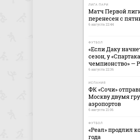
ЛИГА ПАРИ
Матч Первой лиги
перенесен с пятн
6 августа 22:44
ФУТБОЛ
«Если Даку начнет
сезон, у «Спартак
чемпионство» — 
6 августа 22:36
ИСПАНИЯ
ФК «Сочи» отправ
Москву двумя гру
аэропортов
6 августа 21:06
ФУТБОЛ
«Реал» продлил к
года