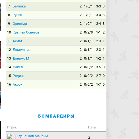
7
Балтика
2
1/0/1
3-3
3
8
Рубин
2
1/0/1
3-4
3
9
Оренбург
2
1/0/1
2-4
3
10
Крылья Советов
2
0/2/0
1-1
2
11
Ахмат
2
0/1/1
2-3
1
12
Локомотив
2
0/1/1
2-3
1
13
Динамо М
2
0/1/1
1-2
1
14
Факел
2
0/0/2
3-5
0
15
Родина
2
0/0/2
2-7
0
16
Акрон
2
0/0/2
1-7
0
БОМБАРДИРЫ
Игрок
Голы
Глушенков Максим
3