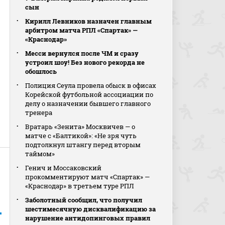
сын
Кирилл Левников назначен главным
арбитром матча РПЛ «Спартак» —
«Краснодар»
Месси вернулся после ЧМ и сразу
устроил шоу! Без нового рекорда не
обошлось
Полиция Сеула провела обыск в офисах
Корейской футбольной ассоциации по
делу о назначении бывшего главного
тренера
Вратарь «Зенита» Москвичев — о
матче с «Балтикой»: «Не зря чуть
подтолкнул штангу перед вторым
таймом»
Генич и Моссаковский
прокомментируют матч «Спартак» —
«Краснодар» в третьем туре РПЛ
Заболотный сообщил, что получил
шестимесячную дисквалификацию за
нарушение антидопинговых правил