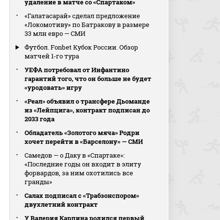
удаление в матче со «Спартаком»
«Галатасарай» сделал предложение
«Локомотиву» по Батракову в размере
33 млн евро — СМИ
Футбол. Fonbet Кубок России. Обзор
матчей 1-го тура
УЕФА потребовал от Инфантино
гарантий того, что он больше не будет
«уродовать» игру
«Реал» объявил о трансфере Дьоманде
из «Лейпцига», контракт подписан до
2033 года
Обладатель «Золотого мяча» Родри
хочет перейти в «Барселону» — СМИ
Самедов — о Даку в «Спартаке»:
«Последние годы он входит в элиту
форвардов, за ним охотились все
гранды»
Салах подписал с «Трабзонспором»
двухлетний контракт
У Валерия Карпина родился первый