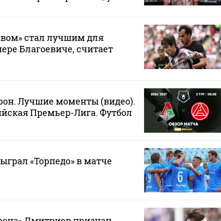
ивом» стал лучшим для
нере Благоевиче, считает
рон. Лучшие моменты (видео).
йская Премьер-Лига. Футбол
быграл «Торпедо» в матче
она» Дмитриев признан