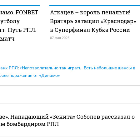
намо. FONBET
Агкацев – король пенальти!
футболу
Вратарь затащил «Краснодар»
 гг. Путь РПЛ.
в Суперфинал Кубка России
 матч
07 мая 2026
Банк РПЛ
:
«Непозволительно так играть. Есть небольшие шансы в
осле поражения от «Динамо»
ове». Нападающий «Зенита» Соболев рассказал о
им бомбардиром РПЛ