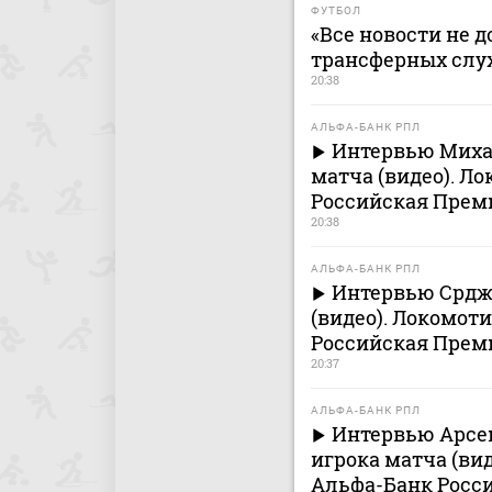
ФУТБОЛ
«Все новости не 
трансферных слух
20:38
АЛЬФА-БАНК РПЛ
Интервью Миха
матча (видео). Л
Российская Премь
20:38
АЛЬФА-БАНК РПЛ
Интервью Срдж
(видео). Локомоти
Российская Премь
20:37
АЛЬФА-БАНК РПЛ
Интервью Арсе
игрока матча (вид
Альфа-Банк Росси