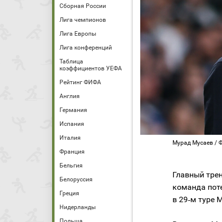
Сборная России
Лига чемпионов
Лига Европы
Лига конференций
Таблица
коэффициентов УЕФА
Рейтинг ФИФА
Англия
Германия
Испания
Италия
Мурад Мусаев / 
Франция
Бельгия
Главный трен
Белоруссия
команда пот
Греция
в 29‑м туре 
Нидерланды
Польша