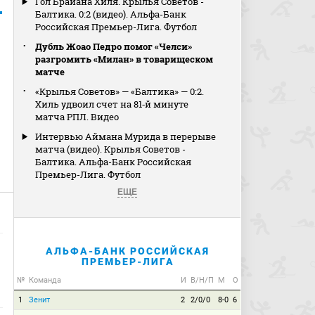
Гол Брайана Хиля. Крылья Советов -
Балтика. 0:2 (видео). Альфа-Банк
Российская Премьер-Лига. Футбол
Дубль Жоао Педро помог «Челси»
разгромить «Милан» в товарищеском
матче
«Крылья Советов» — «Балтика» — 0:2.
Хиль удвоил счет на 81‑й минуте
матча РПЛ. Видео
Интервью Аймана Мурида в перерыве
матча (видео). Крылья Советов -
Балтика. Альфа-Банк Российская
Премьер-Лига. Футбол
ЕЩЕ
АЛЬФА-БАНК РОССИЙСКАЯ
ПРЕМЬЕР-ЛИГА
№
Команда
И
В/Н/П
М
О
1
Зенит
2
2/0/0
8-0
6