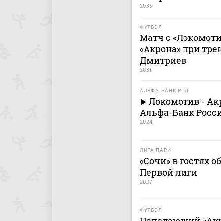
20:35
ФУТБОЛ
Матч с «Локомот
«Акрона» при тре
Дмитриев
20:31
АЛЬФА-БАНК РПЛ
Локомотив - Ак
Альфа-Банк Росси
20:24
ЛИГА ПАРИ
«Сочи» в гостях о
Первой лиги
20:07
ФУТБОЛ
Нападающий «Акр