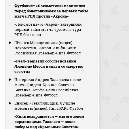
Футболист «Локомотива» извинился
перед болельщиками за первый тайм
матча РПЛ против «Акрона»
«Локомотив» и «Акрон» завершили
первый тайм матча третьего тура
РПЛ без голов
Штанга Марадишвили (видео).
Локомотив - Акрон. Альфа-Банк
Российская Премьер-Лига. Футбол
«Реал» выразил соболезнования
Лионелю Месси в связи со смертью
его отца
Интервью Андрея Талалаева после
матча (видео). Крылья Советов -
Балтика. Альфа-Банк Российская
Премьер-Лига. Футбол
Енисей - Текстильщик. Лучшие
моменты (видео). Лига PARI. Футбол
«Хиль возвращается — мы его зовем
кормильцем». Талалаев — после
победы над «Крыльями Советов»