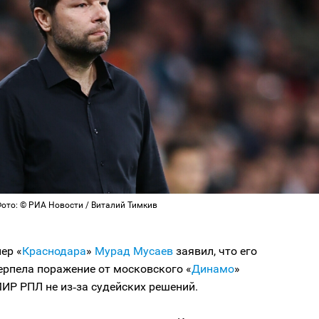
Фото: © РИА Новости / Виталий Тимкив
ер «
Краснодара
»
Мурад Мусаев
заявил, что его
ерпела поражение от московского «
Динамо
»
МИР РПЛ не из‑за судейских решений.