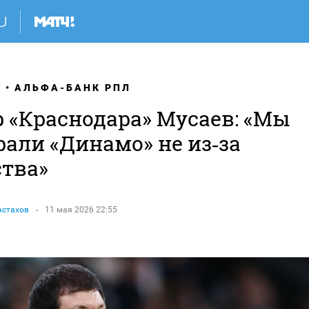
Я
АЛЬФА-БАНК РПЛ
р «Краснодара» Мусаев: «Мы
али «Динамо» не из‑за
ства»
Астахов
11 мая 2026 22:55