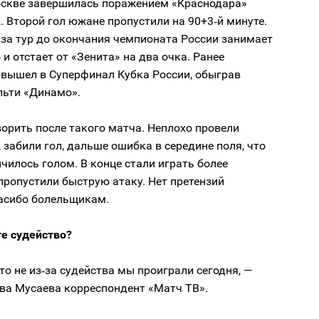
оскве завершилась поражением «Краснодара»
2. Второй гол южане пропустили на 90+3‑й минуте.
за тур до окончания чемпионата России занимает
 и отстает от «Зенита» на два очка. Ранее
 вышел в Суперфинал Кубка России, обыграв
льти «Динамо».
орить после такого матча. Неплохо провели
 забили гол, дальше ошибка в середине поля, что
нчилось голом. В конце стали играть более
пропустили быструю атаку. Нет претензий
пасибо болельщикам.
те судейство?
то не из‑за судейства мы проиграли сегодня, —
ова Мусаева корреспондент «Матч ТВ».