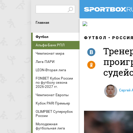
Главная
Футбол
ФУТБОЛ
РОССИ
Альфа-Банк РПЛ
Трене
R
Чемпионат мира
проигр
Лига ПАРИ
Y
судей
LEON-Вторая лига
FONBET Кубок России
по футболу сезона
2026-2027 гг.
Сергей 
Чемпионат Европы
Кубок PARI Премьер
OLIMPBET Суперкубок
России
Молодежная
футбольная лига