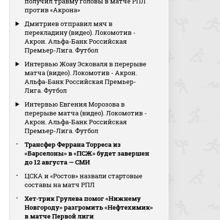
получил травму головы в матче РПЛ
против «Акрона»
Дмитриев отправил мяч в
перекладину (видео). Локомотив -
Акрон. Альфа-Банк Российская
Премьер-Лига. Футбол
Интервью Жоау Эсковаля в перерыве
матча (видео). Локомотив - Акрон.
Альфа-Банк Российская Премьер-
Лига. Футбол
Интервью Евгения Морозова в
перерыве матча (видео). Локомотив -
Акрон. Альфа-Банк Российская
Премьер-Лига. Футбол
Трансфер Феррана Торреса из
«Барселоны» в «ПСЖ» будет завершен
до 12 августа — СМИ
ЦСКА и «Ростов» назвали стартовые
составы на матч РПЛ
Хет‑трик Грулева помог «Нижнему
Новгороду» разгромить «Нефтехимик»
в матче Первой лиги