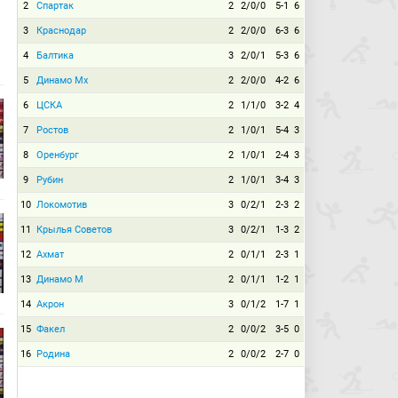
2
Спартак
2
2/0/0
5-1
6
3
Краснодар
2
2/0/0
6-3
6
4
Балтика
3
2/0/1
5-3
6
5
Динамо Мх
2
2/0/0
4-2
6
6
ЦСКА
2
1/1/0
3-2
4
7
Ростов
2
1/0/1
5-4
3
8
Оренбург
2
1/0/1
2-4
3
9
Рубин
2
1/0/1
3-4
3
10
Локомотив
3
0/2/1
2-3
2
11
Крылья Советов
3
0/2/1
1-3
2
12
Ахмат
2
0/1/1
2-3
1
13
Динамо М
2
0/1/1
1-2
1
14
Акрон
3
0/1/2
1-7
1
15
Факел
2
0/0/2
3-5
0
16
Родина
2
0/0/2
2-7
0