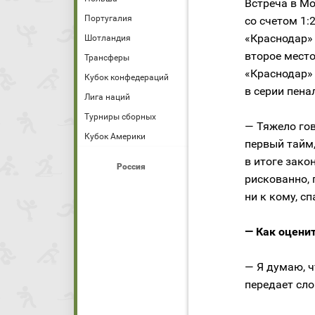
Встреча в М
Португалия
со счетом 1:
«Краснодар» 
Шотландия
второе место
Трансферы
«Краснодар»
Кубок конфедераций
в серии пена
Лига наций
Турниры сборных
— Тяжело гов
Кубок Америки
первый тайм,
в итоге зако
Россия
рискованно, 
ни к кому, с
— Как оцени
— Я думаю, ч
передает сл