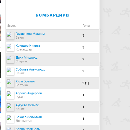
БОМБАРДИРЫ
Игрок
Голы
Глушенков Максим
3
Зенит
Кривцов Никита
3
Краснодар
Даку Мирлинд
2
Спартак
Соболев Александр
2
Зенит
Хиль Брайан
2 (1)
Балтика
Арройо Андерсон
1
Рубин
Аугусто Фелипе
1
Зенит
Бакаев Зелимхан
1
Локомотив
Барко Эсекьель