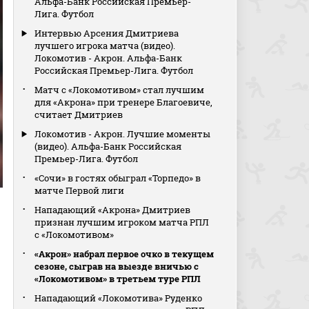
Альфа-Банк Российская Премьер-
Лига. Футбол
Интервью Арсения Дмитриева
лучшего игрока матча (видео).
Локомотив - Акрон. Альфа-Банк
Российская Премьер-Лига. Футбол
Матч с «Локомотивом» стал лучшим
для «Акрона» при тренере Благоевиче,
считает Дмитриев
Локомотив - Акрон. Лучшие моменты
(видео). Альфа-Банк Российская
Премьер-Лига. Футбол
«Сочи» в гостях обыграл «Торпедо» в
матче Первой лиги
Нападающий «Акрона» Дмитриев
признан лучшим игроком матча РПЛ
с «Локомотивом»
«Акрон» набрал первое очко в текущем
сезоне, сыграв на выезде вничью с
«Локомотивом» в третьем туре РПЛ
Нападающий «Локомотива» Руденко