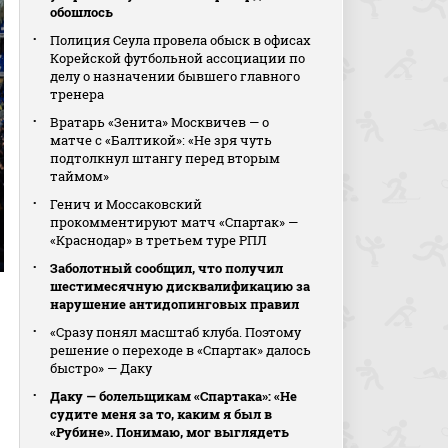
обошлось
Полиция Сеула провела обыск в офисах
Корейской футбольной ассоциации по
делу о назначении бывшего главного
тренера
Вратарь «Зенита» Москвичев — о
матче с «Балтикой»: «Не зря чуть
подтолкнул штангу перед вторым
таймом»
Генич и Моссаковский
прокомментируют матч «Спартак» —
«Краснодар» в третьем туре РПЛ
Заболотный сообщил, что получил
шестимесячную дисквалификацию за
нарушение антидопинговых правил
«Сразу понял масштаб клуба. Поэтому
решение о переходе в «Спартак» далось
быстро» — Даку
Даку — болельщикам «Спартака»: «Не
судите меня за то, каким я был в
«Рубине». Понимаю, мог выглядеть