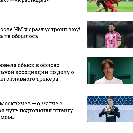
ак» — «Краснодар»
осле ЧМ и сразу устроил шоу!
да не обошлось
овела обыск в офисах
ьной ассоциации по делу о
его главного тренера
 Москвичев — о матче с
зря чуть подтолкнул штангу
ймом»