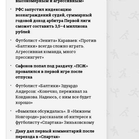
высокомерным и агрессивным»
РФС запустил индексацию
вознаграждений судей, суммарный
годовой доход арбитра Первой лиги
сможет составить 3,5–4 миллиона
рублей
Футболист «Зенита» Караваев: «Против
«Балтики» всегда сложно играть.
Агрессивная команда, много
прессингует»
Сафонов попал под раздачу. «ПСЖ»
провалился в первой игре после
отпуска
Футболист «Балтики» Эдуардо
Андерсон: «Конечно, переживал за
Кондакова. Надеюсь, с ним все будет
хорошо»
«Фамилия обсуждалась». В «Нижнем
Новгороде» рассказали об интересе к
футболисту «Спартака» Зиньковскому
Даку дал первый комментарий после
перехода в «Спартак»