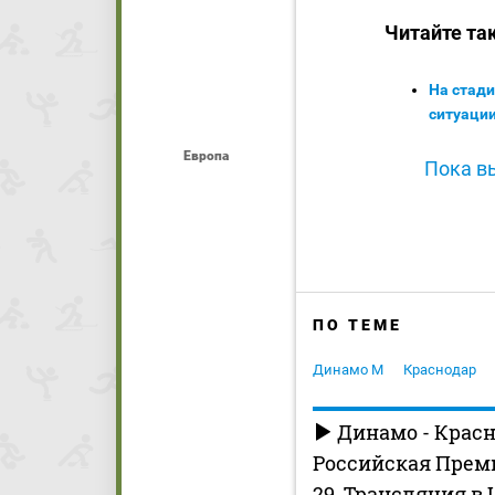
Читайте та
На стад
ситуации
Европа
Пока вы
ПО ТЕМЕ
Динамо М
Краснодар
Динамо - Красн
Российская Премь
29. Трансляция в 