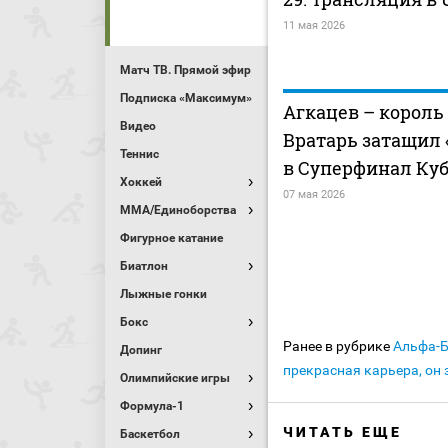
11 мая 2026
Матч ТВ. Прямой эфир
Подписка «Максимум»
Агкацев – король
Видео
Вратарь затащил 
Теннис
в Суперфинал Куб
Хоккей
07 мая 2026
MMA/Единоборства
Фигурное катание
Биатлон
Лыжные гонки
Бокс
Ранее в рубрике
Альфа-
Допинг
прекрасная карьера, он
Олимпийские игры
Формула-1
ЧИТАТЬ ЕЩЕ
Баскетбол