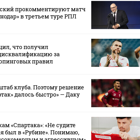
вский прокомментируют матч
снодар» в третьем туре РПЛ
щил, что получил
дисквалификацию за
опинговых правил
штаб клуба. Поэтому решение
ртак» далось быстро» — Даку
ам «Спартака»: «Не судите
 я был в «Рубине». Понимаю,
ысокомерным и агрессивным»