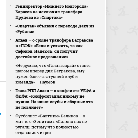
Гендиректор «Нижнего Новгорода»
Карасев не исключил трансфера
Пруцева из «Спартака»
«Спартак» объявил о переходе Даку из
«Рубина»
Алаев — о срыве трансфера Батракова
в «ПСЖ»: «Если и уезжать, то как
Сафонов. Надеюсь, он получит
достойное предложение»
«Не думаю, что «Галатасарай» станет
шагом вперед для Батракова, ему
нужен более статусный клуб и
команда» — Наумов
Глава РПЛ Алаев — о конфликте УЕФА и
ФИФА: «Конфронтация никому не
нужна. На наши клубы и сборные это
не повлияет»
Футболист «Балтики» Беликов — о
матче с «Зенитом»: «Сильно нас не
ругали, потому что полностью
отдавались игре»