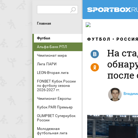
Главная
Футбол
ФУТБОЛ
РОССИ
Альфа-Банк РПЛ
На ст
R
Чемпионат мира
обнар
Лига ПАРИ
Y
после
LEON-Вторая лига
FONBET Кубок России
по футболу сезона
2026-2027 гг.
Владим
Чемпионат Европы
Кубок PARI Премьер
OLIMPBET Суперкубок
России
Молодежная
футбольная лига