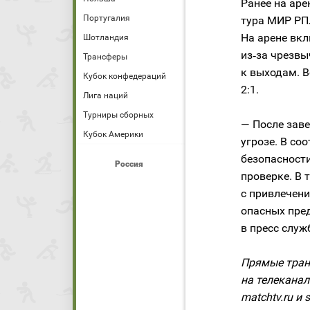
Ранее на аре
Португалия
тура МИР Р
На арене вкл
Шотландия
из‑за чрезвы
Трансферы
к выходам. 
Кубок конфедераций
2:1.
Лига наций
Турниры сборных
— После зав
Кубок Америки
угрозе. В с
безопасност
Россия
проверке. В 
с привлечен
опасных пре
в пресс служ
Прямые тран
на телеканал
matchtv.ru и s