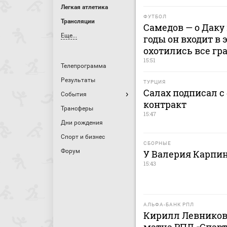
Легкая атлетика
ФУТБОЛ
Трансляции
Самедов — о Даку 
Еще...
годы он входит в 
охотились все гр
15:51
Телепрограмма
Результаты
ТУРЦИЯ
Салах подписал с
События
контракт
Трансферы
15:47
Дни рождения
Спорт и бизнес
СБОРНЫЕ
Форум
У Валерия Карпи
15:43
АЛЬФА-БАНК РПЛ
Кирилл Левников