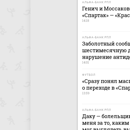
АЛЬФА-БАНК РПЛ
Генич и Моссако
«Спартак» — «Кра
14:18
АЛЬФА-БАНК РПЛ
Заболотный сооб
шестимесячную 
нарушение антид
14:01
ФУТБОЛ
«Сразу понял мас
о переходе в «Спа
13:59
АЛЬФА-БАНК РПЛ
Даку — болельщик
меня за то, каким
мог выглядеть в