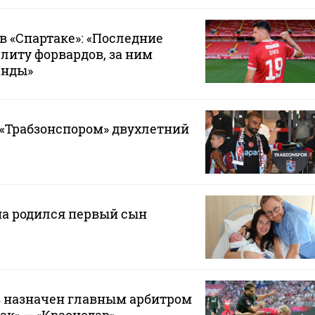
в «Спартаке»: «Последние
элиту форвардов, за ним
анды»
 «Трабзонспором» двухлетний
на родился первый сын
 назначен главным арбитром