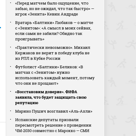
«Перед матчем было ощущение, что
забью, но не ожидал, что так быстро» —
игрок «Зенита» Кевин Андраде
Вратарь «Балтики» Любаков — о матче
с «Зенитом»: «А смысл в моих сейвах,
если сами не забили? Обидно так
проигрывать»
«Практически невозможно». Михаил
Кержаков не верит в победу клуба не
из РПЛ в Кубке России
Футболист «Балтики» Беликов: «В
матчах с «Зенитом» нужно
использовать каждый момент, потому
что они не прощают»
«Восстановим доверие». ФИФА
заявила, что будет защищать свою
репутацию
Марино Пушич возглавил «Аль‑Ахли»
Испанские депутаты призвали
пересмотреть решение о проведении
ЧМ‑2030 совместно с Марокко — СМИ