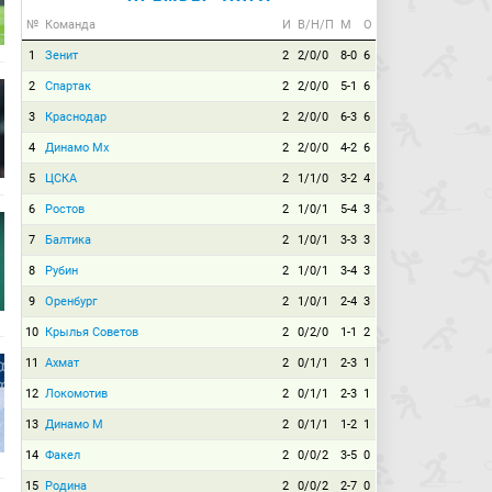
№
Команда
И
В/Н/П
М
О
1
Зенит
2
2/0/0
8-0
6
2
Спартак
2
2/0/0
5-1
6
3
Краснодар
2
2/0/0
6-3
6
4
Динамо Мх
2
2/0/0
4-2
6
5
ЦСКА
2
1/1/0
3-2
4
6
Ростов
2
1/0/1
5-4
3
7
Балтика
2
1/0/1
3-3
3
8
Рубин
2
1/0/1
3-4
3
9
Оренбург
2
1/0/1
2-4
3
10
Крылья Советов
2
0/2/0
1-1
2
11
Ахмат
2
0/1/1
2-3
1
12
Локомотив
2
0/1/1
2-3
1
13
Динамо М
2
0/1/1
1-2
1
14
Факел
2
0/0/2
3-5
0
15
Родина
2
0/0/2
2-7
0