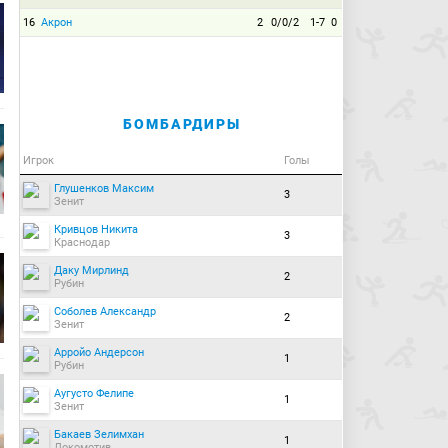
16
Акрон
2
0/0/2
1-7
0
БОМБАРДИРЫ
Игрок
Голы
Глушенков Максим
3
Зенит
Кривцов Никита
3
Краснодар
Даку Мирлинд
2
Рубин
Соболев Александр
2
Зенит
Арройо Андерсон
1
Рубин
Аугусто Фелипе
1
Зенит
Бакаев Зелимхан
1
Локомотив