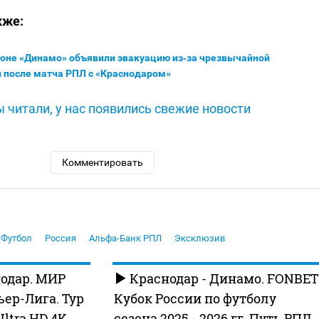
кже:
ионе «Динамо» объявили эвакуацию из‑за чрезвычайной
 после матча РПЛ с «Краснодаром»
 читали, у нас появились свежие новости
Комментировать
Футбол
Россия
Альфа-Банк РПЛ
Эксклюзив
одар. МИР
Краснодар - Динамо. FONBET
ер-Лига. Тур
Кубок России по футболу
Ultra HD 4K
сезона 2025 - 2026 гг. Путь РПЛ.