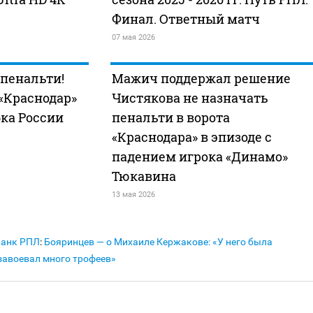
Финал. Ответный матч
07 мая 2026
 пенальти!
Мажич поддержал решение
«Краснодар»
Чистякова не назначать
ка России
пенальти в ворота
«Краснодара» в эпизоде с
падением игрока «Динамо»
Тюкавина
13 мая 2026
Банк РПЛ
:
Бояринцев — о Михаиле Кержакове: «У него была
 завоевал много трофеев»