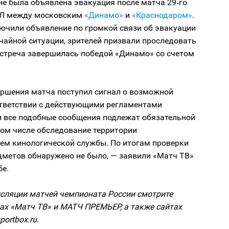
не была объявлена эвакуация после матча 29‑го
ПЛ между московским
«Динамо»
и
«Краснодаром»
.
ючили объявление по громкой связи об эвакуации
чайной ситуации, зрителей призвали проследовать
Встреча завершилась победой «Динамо» со счетом
ершения матча поступил сигнал о возможной
оответствии с действующими регламентами
и все подобные сообщения подлежат обязательной
том числе обследование территории
ием кинологической службы. По итогам проверки
дметов обнаружено не было, — заявили «Матч ТВ»
бе.
сляции матчей чемпионата России смотрите
ах «Матч ТВ» и МАТЧ ПРЕМЬЕР, а также сайтах
portbox.ru.