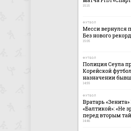
матча РПЛ «Спарт
15:15
ФУТБОЛ
Месси вернулся п
Без нового рекор
15:05
ФУТБОЛ
Полиция Сеула пр
Корейской футбол
назначении бывш
14:55
ФУТБОЛ
Вратарь «Зенита»
«Балтикой»: «Не 
перед вторым та
14:46