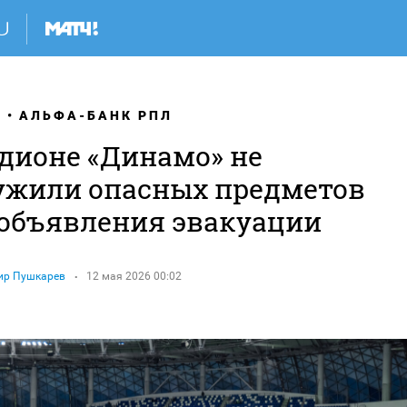
Я
АЛЬФА-БАНК РПЛ
адионе «Динамо» не
ужили опасных предметов
 объявления эвакуации
ир Пушкарев
12 мая 2026 00:02