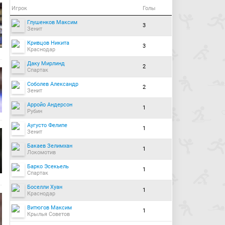
Игрок
Голы
Глушенков Максим
3
Зенит
Кривцов Никита
3
Краснодар
Даку Мирлинд
2
Спартак
Соболев Александр
2
Зенит
Арройо Андерсон
1
Рубин
Аугусто Фелипе
1
Зенит
Бакаев Зелимхан
1
Локомотив
Барко Эсекьель
1
Спартак
Боселли Хуан
1
Краснодар
Витюгов Максим
1
Крылья Советов