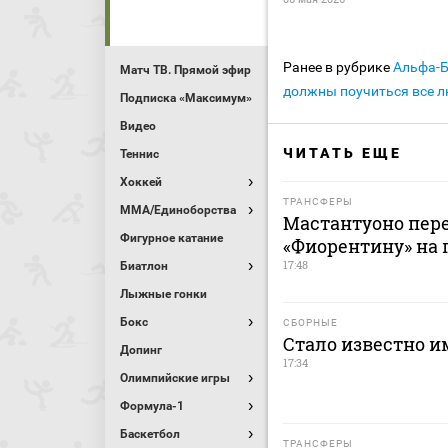
Ранее в рубрике
Альфа-
Матч ТВ. Прямой эфир
должны поучиться все л
Подписка «Максимум»
Видео
ЧИТАТЬ ЕЩЕ
Теннис
Хоккей
ТРАНСФЕРЫ
MMA/Единоборства
Мастантуоно пере
Фигурное катание
«Фиорентину» на 
17:48
Биатлон
Лыжные гонки
Бокс
СБОРНЫЕ
Стало известно и
Допинг
17:34
Олимпийские игры
Формула-1
Баскетбол
ТРАНСФЕРЫ