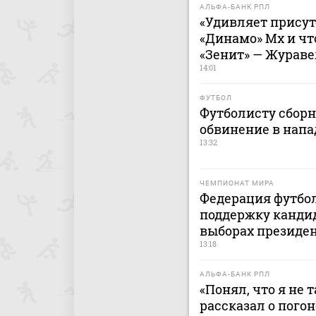
АЛЬФА-БАНК РПЛ
«Удивляет присут
«Динамо» Мх и чт
«Зенит» — Жураве
14:01
ФУТБОЛ
Футболисту сбор
обвинение в напа
13:32
ЧЕМПИОНАТ МИРА
Федерация футбо
поддержку канди
выборах президе
13:18
АЛЬФА-БАНК РПЛ
«Понял, что я не 
рассказал о пого