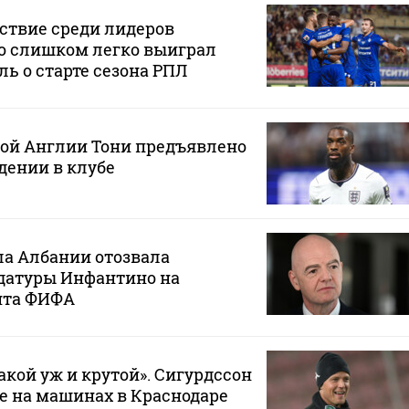
ствие среди лидеров
о слишком легко выиграл
ль о старте сезона РПЛ
ной Англии Тони предъявлено
дении в клубе
ла Албании отозвала
датуры Инфантино на
нта ФИФА
такой уж и крутой». Сигурдссон
не на машинах в Краснодаре