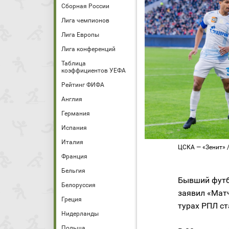
Сборная России
Лига чемпионов
Лига Европы
Лига конференций
Таблица
коэффициентов УЕФА
Рейтинг ФИФА
Англия
Германия
Испания
Италия
ЦСКА — «Зенит» /
Франция
Бельгия
Бывший футб
Белоруссия
заявил «Матч
Греция
турах РПЛ ст
Нидерланды
Польша