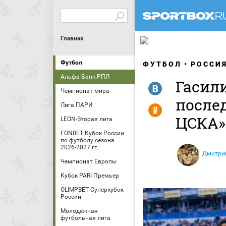
Главная
Футбол
ФУТБОЛ
РОССИ
Альфа-Банк РПЛ
Гасили
R
Чемпионат мира
послед
Лига ПАРИ
Y
ЦСКА»
LEON-Вторая лига
FONBET Кубок России
по футболу сезона
2026-2027 гг.
Дмитри
Чемпионат Европы
Кубок PARI Премьер
OLIMPBET Суперкубок
России
Молодежная
футбольная лига