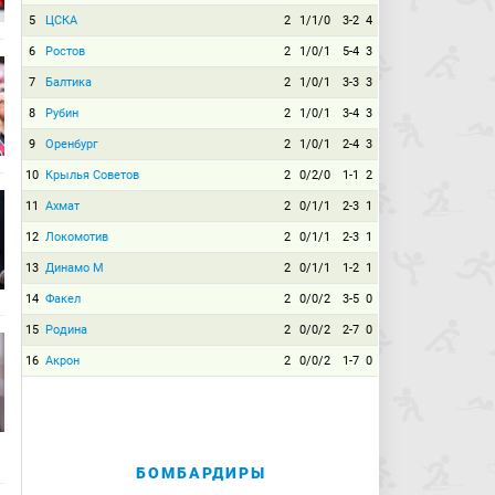
5
ЦСКА
2
1/1/0
3-2
4
6
Ростов
2
1/0/1
5-4
3
7
Балтика
2
1/0/1
3-3
3
8
Рубин
2
1/0/1
3-4
3
9
Оренбург
2
1/0/1
2-4
3
10
Крылья Советов
2
0/2/0
1-1
2
11
Ахмат
2
0/1/1
2-3
1
12
Локомотив
2
0/1/1
2-3
1
13
Динамо М
2
0/1/1
1-2
1
14
Факел
2
0/0/2
3-5
0
15
Родина
2
0/0/2
2-7
0
16
Акрон
2
0/0/2
1-7
0
БОМБАРДИРЫ