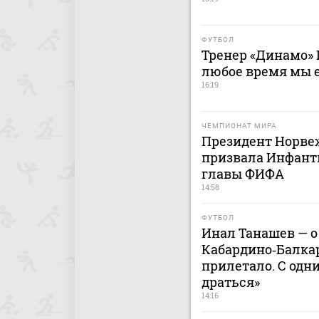
ФУТБОЛ
Тренер «Динамо» 
любое время мы 
16:19
ЧЕМПИОНАТ МИРА
Президент Норве
призвала Инфанти
главы ФИФА
14:58
ФУТБОЛ
Инал Танашев — о
Кабардино‑Балкар
прилетало. С одн
драться»
14:16