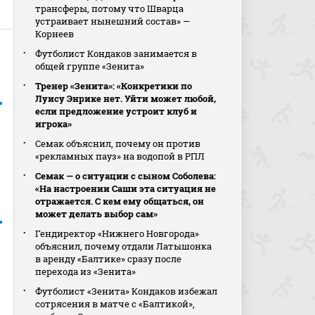
трансферы, потому что Шварца
устраивает нынешний состав» —
Корнеев
Футболист Кондаков занимается в
общей группе «Зенита»
Тренер «Зенита»: «Конкретики по
Луису Энрике нет. Уйти может любой,
если предложение устроит клуб и
игрока»
Семак объяснил, почему он против
«рекламных пауз» на водопой в РПЛ
Семак — о ситуации с сыном Соболева:
«На настроении Саши эта ситуация не
отражается. С кем ему общаться, он
может делать выбор сам»
Гендиректор «Нижнего Новгорода»
объяснил, почему отдали Латышонка
в аренду «Балтике» сразу после
перехода из «Зенита»
Футболист «Зенита» Кондаков избежал
сотрясения в матче с «Балтикой»,