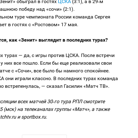
«Зенит» обыграл в гостях
ЦСКА
(3:1), а в 29‑м
ашнюю победу над «сочи» (2:1).
льном туре чемпионата России команда Сергея
ет в гостях с «Ростовом» 17 мая.
ся, как «Зенит» выглядит в последних турах?
х турах — да, с игры против ЦСКА. После встречи
у них все пошло. Если бы еще реализовали свои
тче с «Сочи», все было бы намного спокойнее.
А они играли классно. В последних турах команда
о встрепенулась, — сказал Гасилин «Матч ТВ».
ляции всех матчей 30‑го тура РПЛ смотрите
55 (мск) на телеканалах группы «Матч», а также
chtv.ru и sportbox.ru.