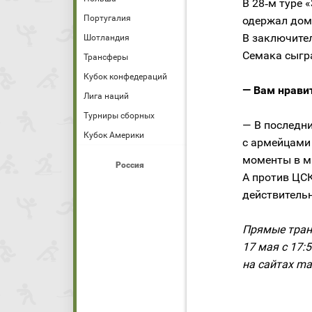
В 28‑м туре 
Португалия
одержал дом
В заключите
Шотландия
Семака сыгра
Трансферы
Кубок конфедераций
— Вам нравит
Лига наций
Турниры сборных
— В последни
Кубок Америки
с армейцами 
моменты в ма
Россия
А против ЦСК
действительн
Прямые транс
17 мая с 17:
на сайтах mat