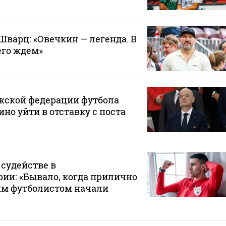
Шварц: «Овечкин — легенда. В
его ждем»
жской федерации футбола
но уйти в отставку с поста
 судействе в
ии: «Бывало, когда прилично
им футболистом начали