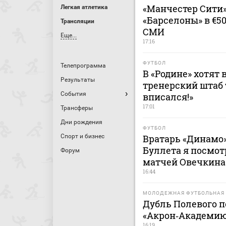
«Манчестер Сити
Легкая атлетика
«Барселоны» в €5
Трансляции
СМИ
Еще...
17:16
ФУТБОЛ
Телепрограмма
В «Родине» хотят 
Результаты
тренерский штаб 
События
вписался!»
17:01
Трансферы
Дни рождения
ФУТБОЛ
Спорт и бизнес
Вратарь «Динамо»
Буллета я посмот
Форум
матчей Овечкина
16:44
МОЛОДЕЖНАЯ ФУТБОЛЬНАЯ 
Дубль Полевого п
«Акрон‑Академию
16:19