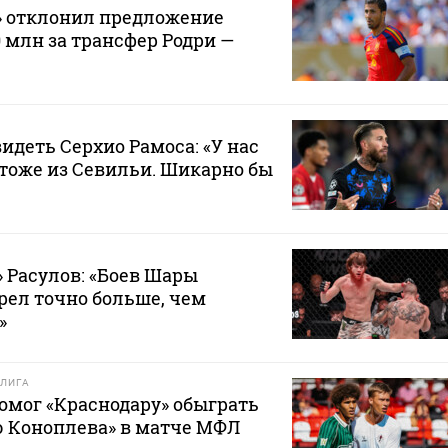
» отклонил предложение
0 млн за трансфер Родри —
видеть Серхио Рамоса: «У нас
тоже из Севильи. Шикарно бы
 Расулов: «Боев Шары
рел точно больше, чем
»
ЛИГА
омог «Краснодару» обыграть
 Коноплева» в матче МФЛ