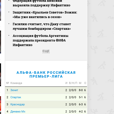
Федерация футбола Мексики
выразила поддержку Инфантино
Защитник «Крыльев Советов» Божин:
«Мы уже вкатились в сезон»
Гасилин считает, что Даку станет
лучшим бомбардиром «Спартака»
Ассоциация футбола Аргентины
поддержала президента ФИФА
Инфантино
ЕЩЕ
АЛЬФА-БАНК РОССИЙСКАЯ
ПРЕМЬЕР-ЛИГА
№
Команда
И
В/Н/П
М
О
1
Зенит
2
2/0/0
8-0
6
2
Спартак
2
2/0/0
5-1
6
3
Краснодар
2
2/0/0
6-3
6
4
Динамо Мх
2
2/0/0
4-2
6