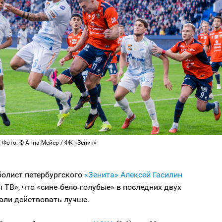
 Фото: © Анна Мейер / ФК «Зенит»
олист петербургского
«Зенита»
Алексей Гасилин
 ТВ», что «сине‑бело‑голубые» в последних двух
али действовать лучше.