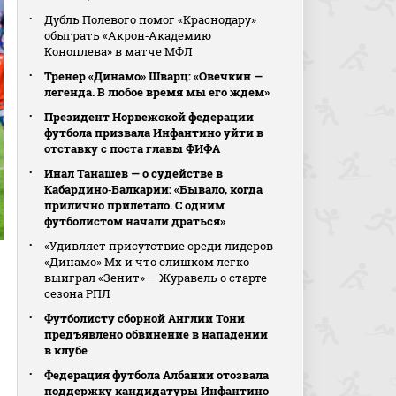
Дубль Полевого помог «Краснодару»
обыграть «Акрон‑Академию
Коноплева» в матче МФЛ
Тренер «Динамо» Шварц: «Овечкин —
легенда. В любое время мы его ждем»
Президент Норвежской федерации
футбола призвала Инфантино уйти в
отставку с поста главы ФИФА
Инал Танашев — о судействе в
Кабардино‑Балкарии: «Бывало, когда
прилично прилетало. С одним
футболистом начали драться»
«Удивляет присутствие среди лидеров
«Динамо» Мх и что слишком легко
выиграл «Зенит» — Журавель о старте
сезона РПЛ
Футболисту сборной Англии Тони
предъявлено обвинение в нападении
в клубе
Федерация футбола Албании отозвала
поддержку кандидатуры Инфантино