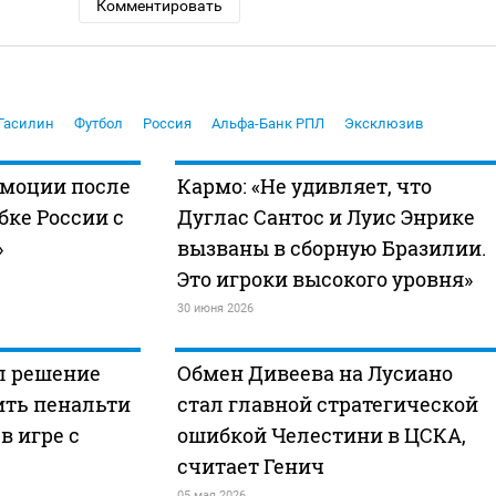
Комментировать
Гасилин
Футбол
Россия
Альфа-Банк РПЛ
Эксклюзив
эмоции после
Кармо: «Не удивляет, что
бке России с
Дуглас Сантос и Луис Энрике
»
вызваны в сборную Бразилии.
Это игроки высокого уровня»
30 июня 2026
л решение
Обмен Дивеева на Лусиано
ить пенальти
стал главной стратегической
в игре с
ошибкой Челестини в ЦСКА,
считает Генич
05 мая 2026