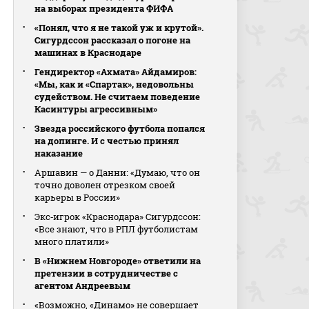
на выборах президента ФИФА
«Понял, что я не такой уж и крутой».
Сигурдссон рассказал о погоне на
машинах в Краснодаре
Гендиректор «Ахмата» Айдамиров:
«Мы, как и «Спартак», недовольны
судейством. Не считаем поведение
Касинтуры агрессивным»
Звезда российского футбола попался
на допинге. И с честью принял
наказание
Аршавин — о Данни: «Думаю, что он
точно доволен отрезком своей
карьеры в России»
Экс‑игрок «Краснодара» Сигурдссон:
«Все знают, что в РПЛ футболистам
много платили»
В «Нижнем Новгороде» ответили на
претензии в сотрудничестве с
агентом Андреевым
«Возможно, «Динамо» не совершает