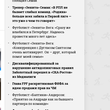
сообщил Семак
Тренер «Зенита» Семак: «В РПЛ не
бывает слабых команд. «Родина»
больше всех забила в Первой лиге —
это уже о чем‑то говорит»
Футболист «Зенита» Вега: «Сразу же
влюбился в Петербург. Надеюсь
провести много лет здесь»
Футболист «Зенита» Вега:
«Конкуренция с Дугласом Сантосом
очень мотивирует. Он — друг, который
помог моей семье»
Дисквалифицированный за
нарушение антидопинговых правил
Заболотный перешел в «СКА‑Ростов»
из Медиалиги
Глава FPF раскритиковал ФИФА за
идею продажи прав на ЧМ
Футболист «Балтики» Андерсон:
«Приятно за Андраде как за бывшего
партнера по команде»