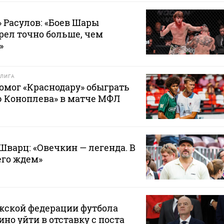
 Расулов: «Боев Шары
рел точно больше, чем
»
ЛИГА
омог «Краснодару» обыграть
 Коноплева» в матче МФЛ
Шварц: «Овечкин — легенда. В
его ждем»
жской федерации футбола
но уйти в отставку с поста