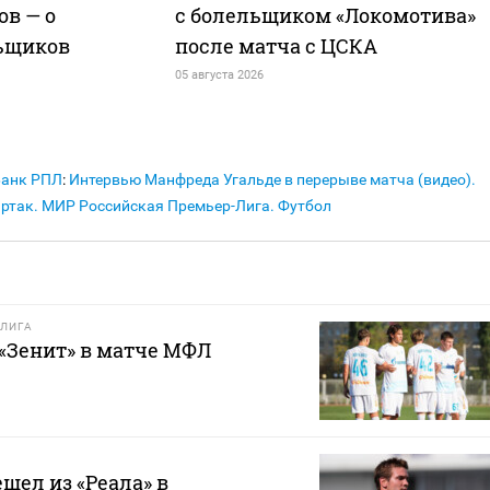
ов — о
с болельщиком «Локомотива»
ьщиков
после матча с ЦСКА
05 августа 2026
Банк РПЛ
:
Интервью Манфреда Угальде в перерыве матча (видео).
ртак. МИР Российская Премьер-Лига. Футбол
ЛИГА
 «Зенит» в матче МФЛ
шел из «Реала» в