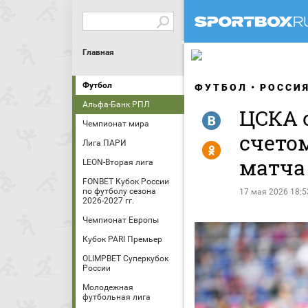
Главная
Футбол
ФУТБОЛ
РОССИ
Альфа-Банк РПЛ
ЦСКА 
R
Чемпионат мира
счетом
Лига ПАРИ
Y
матча 
LEON-Вторая лига
FONBET Кубок России
по футболу сезона
17 мая 2026 18:5
2026-2027 гг.
Чемпионат Европы
Кубок PARI Премьер
OLIMPBET Суперкубок
России
Молодежная
футбольная лига