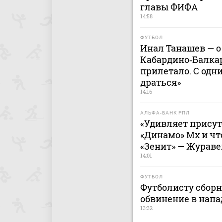
главы ФИФА
14:58
ФУТБОЛ
Инал Танашев — о
Кабардино‑Балкар
прилетало. С одн
драться»
14:16
АЛЬФА-БАНК РПЛ
«Удивляет присут
«Динамо» Мх и чт
«Зенит» — Жураве
14:01
ФУТБОЛ
Футболисту сбор
обвинение в напа
13:32