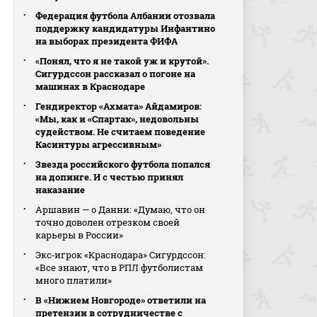
Федерация футбола Албании отозвала
поддержку кандидатуры Инфантино
на выборах президента ФИФА
«Понял, что я не такой уж и крутой».
Сигурдссон рассказал о погоне на
машинах в Краснодаре
Гендиректор «Ахмата» Айдамиров:
«Мы, как и «Спартак», недовольны
судейством. Не считаем поведение
Касинтуры агрессивным»
Звезда российского футбола попался
на допинге. И с честью принял
наказание
Аршавин — о Данни: «Думаю, что он
точно доволен отрезком своей
карьеры в России»
Экс‑игрок «Краснодара» Сигурдссон:
«Все знают, что в РПЛ футболистам
много платили»
В «Нижнем Новгороде» ответили на
претензии в сотрудничестве с