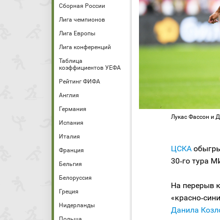
Сборная России
Лига чемпионов
Лига Европы
Лига конференций
Таблица
коэффициентов УЕФА
Рейтинг ФИФА
Англия
Германия
Лукас Фассон и 
Испания
Италия
ЦСКА
обыгр
Франция
30‑го тура М
Бельгия
Белоруссия
На перерыв к
Греция
«красно‑сини
Нидерланды
Данила Козл
Польша