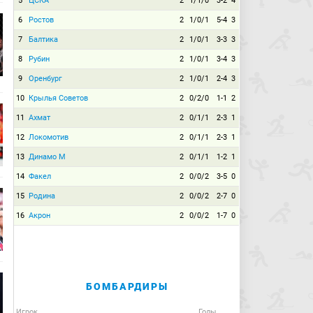
5
ЦСКА
2
1/1/0
3-2
4
6
Ростов
2
1/0/1
5-4
3
7
Балтика
2
1/0/1
3-3
3
8
Рубин
2
1/0/1
3-4
3
9
Оренбург
2
1/0/1
2-4
3
10
Крылья Советов
2
0/2/0
1-1
2
11
Ахмат
2
0/1/1
2-3
1
12
Локомотив
2
0/1/1
2-3
1
13
Динамо М
2
0/1/1
1-2
1
14
Факел
2
0/0/2
3-5
0
15
Родина
2
0/0/2
2-7
0
16
Акрон
2
0/0/2
1-7
0
БОМБАРДИРЫ
Игрок
Голы