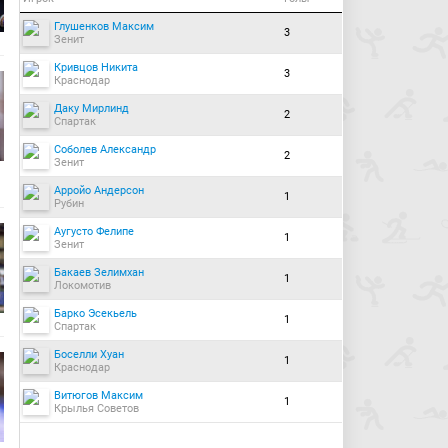
Глушенков Максим
3
Зенит
Кривцов Никита
3
Краснодар
Даку Мирлинд
2
Спартак
Соболев Александр
2
Зенит
Арройо Андерсон
1
Рубин
Аугусто Фелипе
1
Зенит
Бакаев Зелимхан
1
Локомотив
Барко Эсекьель
1
Спартак
Боселли Хуан
1
Краснодар
Витюгов Максим
1
Крылья Советов