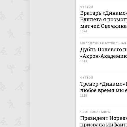
ФУТБОЛ
Вратарь «Динамо»
Буллета я посмот
матчей Овечкина
16:44
МОЛОДЕЖНАЯ ФУТБОЛЬНАЯ 
Дубль Полевого п
«Акрон‑Академию
16:19
ФУТБОЛ
Тренер «Динамо» 
любое время мы 
16:19
ЧЕМПИОНАТ МИРА
Президент Норве
призвала Инфанти