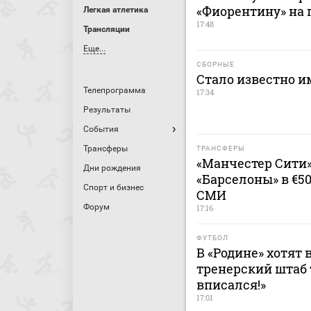
«Фиорентину» на 
Легкая атлетика
17:48
Трансляции
Еще...
СБОРНЫЕ
Стало известно и
Телепрограмма
17:34
Результаты
События
Трансферы
ТРАНСФЕРЫ
«Манчестер Сити
Дни рождения
«Барселоны» в €5
Спорт и бизнес
СМИ
Форум
17:16
ФУТБОЛ
В «Родине» хотят 
тренерский штаб 
вписался!»
17:01