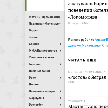
заслужил». Барин
поведении болел
«Локомотива»
Матч ТВ. Прямой эфир
05 августа 2026
Подписка «Максимум»
Видео
Теннис
Ранее в рубрике
Альфа-
Хоккей
Динамо Махачкала - Спа
MMA/Единоборства
Фигурное катание
ЧИТАТЬ ЕЩЕ
Биатлон
Лыжные гонки
МОЛОДЕЖНАЯ ФУТБОЛЬНАЯ 
«Ростов» обыграл
Бокс
19:25
Допинг
Олимпийские игры
Формула-1
ТРАНСФЕРЫ
Баскетбол
Мастантуоно пере