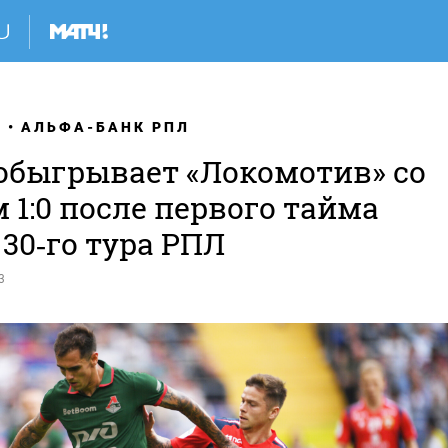
Я
АЛЬФА-БАНК РПЛ
обыгрывает «Локомотив» со
 1:0 после первого тайма
30‑го тура РПЛ
3