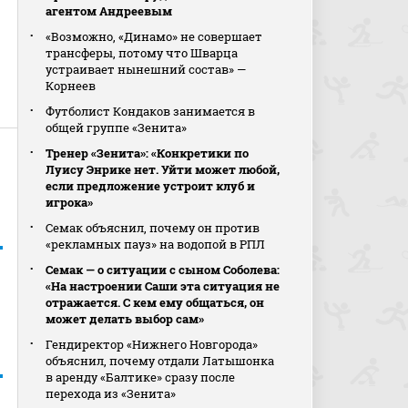
агентом Андреевым
«Возможно, «Динамо» не совершает
трансферы, потому что Шварца
устраивает нынешний состав» —
Корнеев
Футболист Кондаков занимается в
общей группе «Зенита»
Тренер «Зенита»: «Конкретики по
Луису Энрике нет. Уйти может любой,
если предложение устроит клуб и
игрока»
Семак объяснил, почему он против
«рекламных пауз» на водопой в РПЛ
Семак — о ситуации с сыном Соболева:
«На настроении Саши эта ситуация не
отражается. С кем ему общаться, он
может делать выбор сам»
Гендиректор «Нижнего Новгорода»
объяснил, почему отдали Латышонка
в аренду «Балтике» сразу после
перехода из «Зенита»