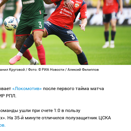
Данил Круговой / Фото: © РИА Новости / Алексей Филиппов
ывает
«Локомотив»
после первого тайма матча
ИР РПЛ.
оманды ушли при счете 1:0 в пользу
х». На 35‑й минуте отличился полузащитник ЦСКА
ов.