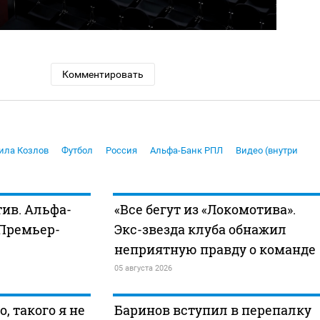
Комментировать
ила Козлов
Футбол
Россия
Альфа-Банк РПЛ
Видео (внутри
ив. Альфа-
«Все бегут из «Локомотива».
 Премьер-
Экс-звезда клуба обнажил
неприятную правду о команде
05 августа 2026
, такого я не
Баринов вступил в перепалку