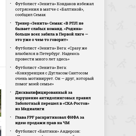
Футболист «Зенита» Кондаков избежал
сотрясения в матче с «Балтикой»,
сообщил Семак
Тренер «Зенита» Семак: «В РПЛ не
бывает слабых команд. «Родина»
больше всех забила в Первой лиге —
это уже о чем‑то говорит»
Футболист «Зенита» Вега: «Сразу же
влюбился в Петербург. Надеюсь
провести много лет здесь»
Футболист «Зенита» Вега:
«Конкуренция с Дугласом Сантосом
очень мотивирует. Он — друг, который
помог моей семье»
Дисквалифицированный за
нарушение антидопинговых правил
Заболотный перешел в «СКА‑Ростов»
из Медиалиги
Глава FPF раскритиковал ФИФА за
идею продажи прав на ЧМ
Футболист «Балтики» Андерсон: