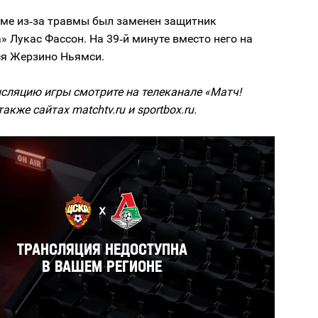
йме из‑за травмы был заменен защитник
 Лукас Фассон. На 39‑й минуте вместо него на
ся Жерзино Ньямси.
сляцию игры смотрите на телеканале «Матч!
также сайтах matchtv.ru и sportbox.ru.