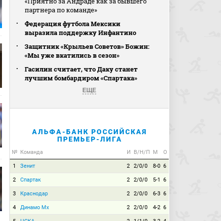
«Приятно за Андраде как за бывшего
партнера по команде»
Федерация футбола Мексики
выразила поддержку Инфантино
Защитник «Крыльев Советов» Божин:
«Мы уже вкатились в сезон»
Гасилин считает, что Даку станет
лучшим бомбардиром «Спартака»
ЕЩЕ
АЛЬФА-БАНК РОССИЙСКАЯ
ПРЕМЬЕР-ЛИГА
№
Команда
И
В/Н/П
М
О
1
Зенит
2
2/0/0
8-0
6
2
Спартак
2
2/0/0
5-1
6
3
Краснодар
2
2/0/0
6-3
6
4
Динамо Мх
2
2/0/0
4-2
6