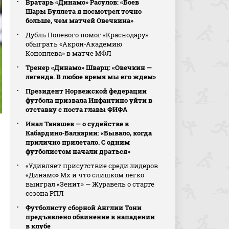
Вратарь «Динамо» Расулов: «Боев
Шары Буллета я посмотрел точно
больше, чем матчей Овечкина»
Дубль Полевого помог «Краснодару»
обыграть «Акрон‑Академию
Коноплева» в матче МФЛ
Тренер «Динамо» Шварц: «Овечкин —
легенда. В любое время мы его ждем»
Президент Норвежской федерации
футбола призвала Инфантино уйти в
отставку с поста главы ФИФА
Инал Танашев — о судействе в
Кабардино‑Балкарии: «Бывало, когда
прилично прилетало. С одним
футболистом начали драться»
«Удивляет присутствие среди лидеров
«Динамо» Мх и что слишком легко
выиграл «Зенит» — Журавель о старте
сезона РПЛ
Футболисту сборной Англии Тони
предъявлено обвинение в нападении
в клубе