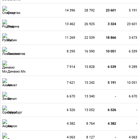
14 396
28 792
23 601
5 191
Спартак
13 462
26 925
3 324
23 601
Родина
11 269
22 539
18 866
3 673
Рубин
8 295
16 590
10 051
6 539
Локомотив
7 914
15 828
6 539
9 289
Динамо Мх
7 621
15 242
5 191
10 051
Ахмат
6 670
13 340
-
6 670
Зенит
6 526
13 052
6 526
-
Оренбург
4 382
8 764
4 382
-
Акрон
4 063
8 127
-
4 063