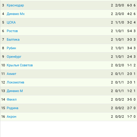
3
Краснодар
2
2/0/0
6-3
6
4
Динамо Мх
2
2/0/0
4-2
6
5
ЦСКА
2
1/1/0
3-2
4
6
Ростов
2
1/0/1
5-4
3
7
Балтика
2
1/0/1
3-3
3
8
Рубин
2
1/0/1
3-4
3
9
Оренбург
2
1/0/1
2-4
3
10
Крылья Советов
2
0/2/0
1-1
2
11
Ахмат
2
0/1/1
2-3
1
12
Локомотив
2
0/1/1
2-3
1
13
Динамо М
2
0/1/1
1-2
1
14
Факел
2
0/0/2
3-5
0
15
Родина
2
0/0/2
2-7
0
16
Акрон
2
0/0/2
1-7
0