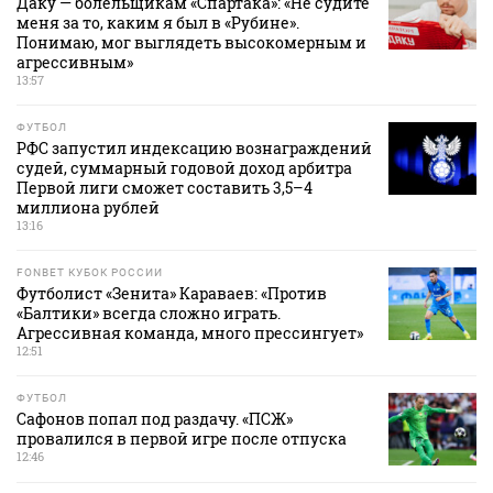
Даку — болельщикам «Спартака»: «Не судите
меня за то, каким я был в «Рубине».
Понимаю, мог выглядеть высокомерным и
агрессивным»
13:57
ФУТБОЛ
РФС запустил индексацию вознаграждений
судей, суммарный годовой доход арбитра
Первой лиги сможет составить 3,5–4
миллиона рублей
13:16
FONBET КУБОК РОССИИ
Футболист «Зенита» Караваев: «Против
«Балтики» всегда сложно играть.
Агрессивная команда, много прессингует»
12:51
ФУТБОЛ
Сафонов попал под раздачу. «ПСЖ»
провалился в первой игре после отпуска
12:46