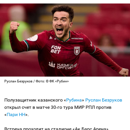
Руслан Безруков / Фото: © ФК «Рубин»
Полузащитник казанского «
Рубина
»
Руслан Безруков
открыл счет в матче 30‑го тура МИР РПЛ против
«
Пари НН
».
Встреча проходит на стадионе «Ак Барс Арена»