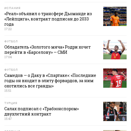
ИСПАНИЯ
«Реал» объявил о трансфере Дьоманде из
«Лейпцига», контракт подписан до 2033
года
17:22
ФУТБОЛ
Обладатель «Золотого мяча» Родри хочет
перейти в «Барселону» — СМИ
17:04
ФУТБОЛ
Самедов — о Даку в «Спартаке»: «Последние
годы он входит в элиту форвардов, за ним
охотились все гранды»
15:51
ТУРЦИЯ
Салах подписал с «Трабзонспором»
двухлетний контракт
15:47