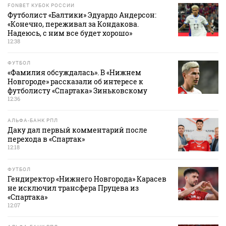
FONBET КУБОК РОССИИ
Футболист «Балтики» Эдуардо Андерсон:
«Конечно, переживал за Кондакова.
Надеюсь, с ним все будет хорошо»
12:38
ФУТБОЛ
«Фамилия обсуждалась». В «Нижнем
Новгороде» рассказали об интересе к
футболисту «Спартака» Зиньковскому
12:36
АЛЬФА-БАНК РПЛ
Даку дал первый комментарий после
перехода в «Спартак»
12:18
ФУТБОЛ
Гендиректор «Нижнего Новгорода» Карасев
не исключил трансфера Пруцева из
«Спартака»
12:07