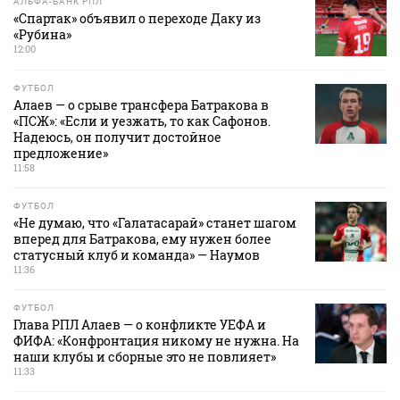
АЛЬФА-БАНК РПЛ
«Спартак» объявил о переходе Даку из
«Рубина»
12:00
ФУТБОЛ
Алаев — о срыве трансфера Батракова в
«ПСЖ»: «Если и уезжать, то как Сафонов.
Надеюсь, он получит достойное
предложение»
11:58
ФУТБОЛ
«Не думаю, что «Галатасарай» станет шагом
вперед для Батракова, ему нужен более
статусный клуб и команда» — Наумов
11:36
ФУТБОЛ
Глава РПЛ Алаев — о конфликте УЕФА и
ФИФА: «Конфронтация никому не нужна. На
наши клубы и сборные это не повлияет»
11:33