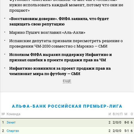
нужно использовать каждый момент, потому что они не
прощают»
«Восстановим доверие». ФИФА заявила, что будет
защищать свою репутацию
Марино Пушич возглавил «Аль‑Ахли»
Испанские депутаты призвали пересмотреть решение о
проведении ЧМ‑2030 совместно с Марокко — СМИ
Исполком ФИФА выразил поддержку Инфантино и
признал ошибки в проекте продажи прав на ЧМ
Инфантино извинился за проект продажи прав на
чемпионат мира по футболу — СМИ
ЕЩЕ
АЛЬФА-БАНК РОССИЙСКАЯ ПРЕМЬЕР-ЛИГА
№
Команда
И
В/Н/П
М
О
1
Зенит
2
2/0/0
8-0
6
2
Спартак
2
2/0/0
5-1
6