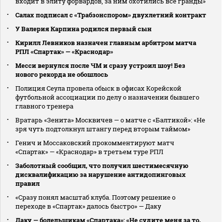
входит в элиту форвардов, за ним охотились все гранды»
Салах подписал с «Трабзонспором» двухлетний контракт
У Валерия Карпина родился первый сын
Кирилл Левников назначен главным арбитром матча
РПЛ «Спартак» — «Краснодар»
Месси вернулся после ЧМ и сразу устроил шоу! Без
нового рекорда не обошлось
Полиция Сеула провела обыск в офисах Корейской
футбольной ассоциации по делу о назначении бывшего
главного тренера
Вратарь «Зенита» Москвичев — о матче с «Балтикой»: «Не
зря чуть подтолкнул штангу перед вторым таймом»
Генич и Моссаковский прокомментируют матч
«Спартак» — «Краснодар» в третьем туре РПЛ
Заболотный сообщил, что получил шестимесячную
дисквалификацию за нарушение антидопинговых
правил
«Сразу понял масштаб клуба. Поэтому решение о
переходе в «Спартак» далось быстро» — Даку
Даку — болельщикам «Спартака»: «Не судите меня за то,