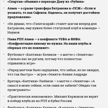
«Спартак» объявил о переходе Даку из «Рубина»
Алаев — о срыве трансфера Батракова в «ПСЖ»: «Если и
уезжать, то как Сафонов. Надеюсь, он получит достойное
предложение»
«Не думаю, что «Галатасарай» станет шагом вперед для
Батракова, ему нужен более статусный клуб и команда» —
Наумов
Глава РПЛ Алаев — о конфликте УЕФА и ФИФА:
«Конфронтация никому не нужна. На наши клубы и
сборные это не повлияет»
Футболист «Балтики» Беликов — о матче с «Зенитом»:
«Сильно нас не ругали, потому что полностью
отдавались игре»
«Перед матчем было ощущение, что забью, но не ожидал,
что так быстро» — игрок «Зенита» Кевин Андраде
Вратарь «Балтики» Любаков — о матче с «Зенитом»: «А
смысл в моих сейвах, если сами не забили? Обидно так
проигрывать»
«Практически невозможно». Михаил Кержаков не верит
в победу клуба не из РПЛ в Кубке России
Футболист «Балтики» Беликов: «В матчах с «Зенитом»