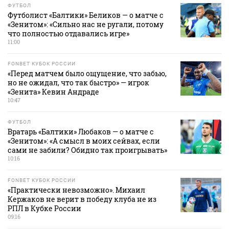
ФУТБОЛ
Футболист «Балтики» Беликов — о матче с
«Зенитом»: «Сильно нас не ругали, потому
что полностью отдавались игре»
11:00
FONBET КУБОК РОССИИ
«Перед матчем было ощущение, что забью,
но не ожидал, что так быстро» — игрок
«Зенита» Кевин Андраде
10:47
ФУТБОЛ
Вратарь «Балтики» Любаков — о матче с
«Зенитом»: «А смысл в моих сейвах, если
сами не забили? Обидно так проигрывать»
10:16
FONBET КУБОК РОССИИ
«Практически невозможно». Михаил
Кержаков не верит в победу клуба не из
РПЛ в Кубке России
09:16