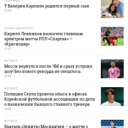
СБОРНЫЕ
У Валерия Карпина родился первый сын
15:43
АЛЬФА-БАНК РПЛ
Кирилл Левников назначен главным
арбитром матча РПЛ «Спартак» —
«Краснодар»
15:15
ФУТБОЛ
Месси вернулся после ЧМ и сразу устроил
шоу! Без нового рекорда не обошлось
15:05
ФУТБОЛ
Полиция Сеула провела обыск в офисах
Корейской футбольной ассоциации по делу
о назначении бывшего главного тренера
14:55
ФУТБОЛ
Вратарь «Зенита» Москвичев — о матче с