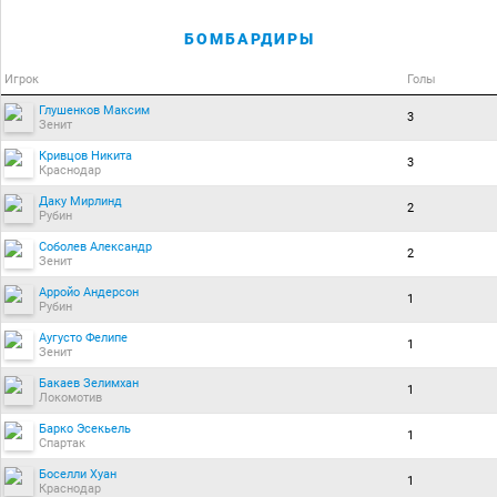
БОМБАРДИРЫ
Игрок
Голы
Глушенков Максим
3
Зенит
Кривцов Никита
3
Краснодар
Даку Мирлинд
2
Рубин
Соболев Александр
2
Зенит
Арройо Андерсон
1
Рубин
Аугусто Фелипе
1
Зенит
Бакаев Зелимхан
1
Локомотив
Барко Эсекьель
1
Спартак
Боселли Хуан
1
Краснодар