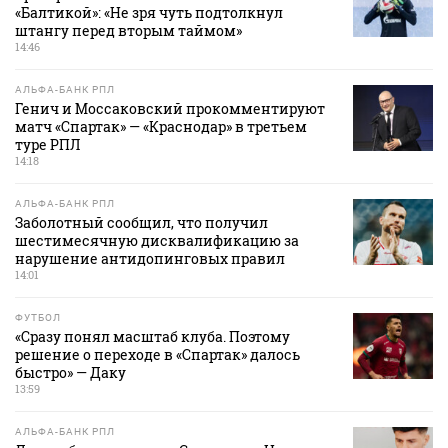
«Балтикой»: «Не зря чуть подтолкнул
штангу перед вторым таймом»
14:46
АЛЬФА-БАНК РПЛ
Генич и Моссаковский прокомментируют
матч «Спартак» — «Краснодар» в третьем
туре РПЛ
14:18
АЛЬФА-БАНК РПЛ
Заболотный сообщил, что получил
шестимесячную дисквалификацию за
нарушение антидопинговых правил
14:01
ФУТБОЛ
«Сразу понял масштаб клуба. Поэтому
решение о переходе в «Спартак» далось
быстро» — Даку
13:59
АЛЬФА-БАНК РПЛ