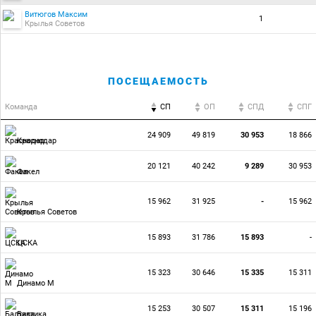
Витюгов Максим
1
Крылья Советов
ПОСЕЩАЕМОСТЬ
Команда
СП
ОП
CПД
CПГ
24 909
49 819
30 953
18 866
Краснодар
20 121
40 242
9 289
30 953
Факел
15 962
31 925
-
15 962
Крылья Советов
15 893
31 786
15 893
-
ЦСКА
15 323
30 646
15 335
15 311
Динамо М
15 253
30 507
15 311
15 196
Балтика