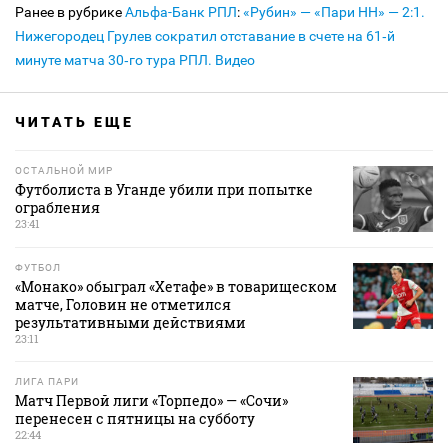
Ранее в рубрике
Альфа-Банк РПЛ
:
«Рубин» — «Пари НН» — 2:1.
Нижегородец Грулев сократил отставание в счете на 61‑й
минуте матча 30‑го тура РПЛ. Видео
ЧИТАТЬ ЕЩЕ
ОСТАЛЬНОЙ МИР
Футболиста в Уганде убили при попытке
ограбления
23:41
ФУТБОЛ
«Монако» обыграл «Хетафе» в товарищеском
матче, Головин не отметился
результативными действиями
23:11
ЛИГА ПАРИ
Матч Первой лиги «Торпедо» — «Сочи»
перенесен с пятницы на субботу
22:44