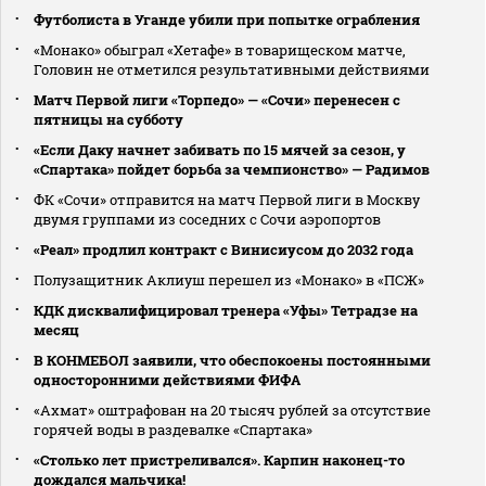
Футболиста в Уганде убили при попытке ограбления
«Монако» обыграл «Хетафе» в товарищеском матче,
Головин не отметился результативными действиями
Матч Первой лиги «Торпедо» — «Сочи» перенесен с
пятницы на субботу
«Если Даку начнет забивать по 15 мячей за сезон, у
«Спартака» пойдет борьба за чемпионство» — Радимов
ФК «Сочи» отправится на матч Первой лиги в Москву
двумя группами из соседних с Сочи аэропортов
«Реал» продлил контракт с Винисиусом до 2032 года
Полузащитник Аклиуш перешел из «Монако» в «ПСЖ»
КДК дисквалифицировал тренера «Уфы» Тетрадзе на
месяц
В КОНМЕБОЛ заявили, что обеспокоены постоянными
односторонними действиями ФИФА
«Ахмат» оштрафован на 20 тысяч рублей за отсутствие
горячей воды в раздевалке «Спартака»
«Столько лет пристреливался». Карпин наконец-то
дождался мальчика!