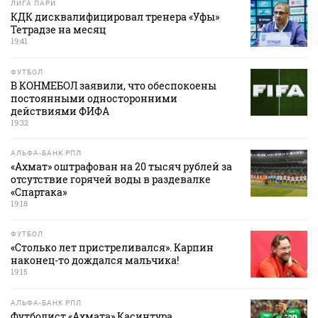
ЛИГА ПАРИ
КДК дисквалифицировал тренера «Уфы»
Тетрадзе на месяц
19:41
ФУТБОЛ
В КОНМЕБОЛ заявили, что обеспокоены
постоянными односторонними
действиями ФИФА
19:32
АЛЬФА-БАНК РПЛ
«Ахмат» оштрафован на 20 тысяч рублей за
отсутствие горячей воды в раздевалке
«Спартака»
19:18
ФУТБОЛ
«Столько лет пристреливался». Карпин
наконец-то дождался мальчика!
19:15
АЛЬФА-БАНК РПЛ
Футболист «Ахмата» Касинтура