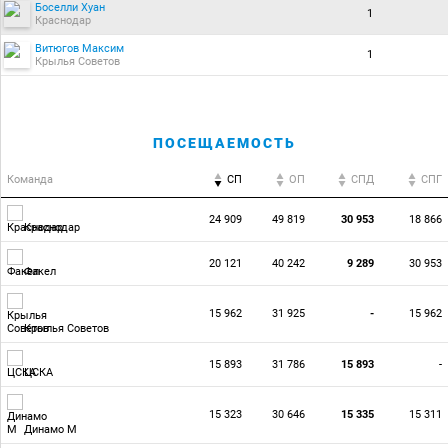
Боселли Хуан
1
Краснодар
Витюгов Максим
1
Крылья Советов
ПОСЕЩАЕМОСТЬ
Команда
СП
ОП
CПД
CПГ
24 909
49 819
30 953
18 866
Краснодар
20 121
40 242
9 289
30 953
Факел
15 962
31 925
-
15 962
Крылья Советов
15 893
31 786
15 893
-
ЦСКА
15 323
30 646
15 335
15 311
Динамо М