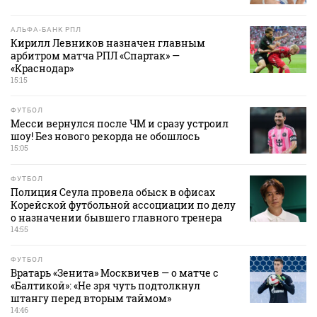
АЛЬФА-БАНК РПЛ
Кирилл Левников назначен главным
арбитром матча РПЛ «Спартак» —
«Краснодар»
15:15
ФУТБОЛ
Месси вернулся после ЧМ и сразу устроил
шоу! Без нового рекорда не обошлось
15:05
ФУТБОЛ
Полиция Сеула провела обыск в офисах
Корейской футбольной ассоциации по делу
о назначении бывшего главного тренера
14:55
ФУТБОЛ
Вратарь «Зенита» Москвичев — о матче с
«Балтикой»: «Не зря чуть подтолкнул
штангу перед вторым таймом»
14:46