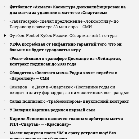
Футболист «Ахмата» Касинтура дисквалифицирован на
два матча за удаление в матче со «Спартаком»
«Галатасарай» сделал предложение «Локомотиву» по
Батракову в размере 33 млн евро — СМИ
Футбол. Fonbet Кубок России. Обзор матчей 1-го тура
УЕФА потребовал от Инфантино гарантий того, что он
больше не будет «уродовать» игру
«Реал» объявил о трансфере Дьоманде из «Лейпцига»,
контракт подписан до 2033 года
Обладатель «Золотого мяча» Родри хочет перейти в
«Барселону» — СМИ
Самедов — о Даку в «Спартаке»: «Последние годы он
входит в элиту форвардов, за ним охотились все гранды»
Салах подписал с «Трабзонспором» двухлетний контракт
У Валерия Карпина родился первый сын
Кирилл Левников назначен главным арбитром матча
РПЛ «Спартак» — «Краснодар»
Месси вернулся после ЧМ и сразу устроил шоу! Без
нового рекорда не обошлось