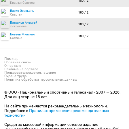
180 / 2
Крылья Советов
Барко Эсекьель
180 / 2
Спартак
Батраков Алексей
180 / 2
Локомотив
Бевеев Мингиян
180 / 2
Балтика
Помощь
Обратная связь
О портале
Реклама на портале
Пользовательское соглашение
Охрана труда
Политика обработки персональных данных
© ООО «Национальный спортивный телеканал» 2007 — 2026.
Для лиц старше 18 лет
На сайте применяются рекомендательные технологии.
Подробнее в
Правилах применения рекомендательных
технологий
Средство массовой информации сетевое издание
«www.sportbox.ru» зарегистрировано Федеральной службой