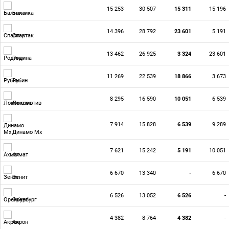
15 253
30 507
15 311
15 196
Балтика
14 396
28 792
23 601
5 191
Спартак
13 462
26 925
3 324
23 601
Родина
11 269
22 539
18 866
3 673
Рубин
8 295
16 590
10 051
6 539
Локомотив
7 914
15 828
6 539
9 289
Динамо Мх
7 621
15 242
5 191
10 051
Ахмат
6 670
13 340
-
6 670
Зенит
6 526
13 052
6 526
-
Оренбург
4 382
8 764
4 382
-
Акрон