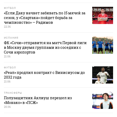
ФУТБОЛ
«Если Даку начнет забивать по 15 мячей за
сезон, у «Спартака» пойдет борьба за
чемпионство» — Радимов
22:36
ИСПАНИЯ
ФК «Сочи» отправится на матч Первой лиги
в Москву двумя группами из соседних с
Сочи аэропортов
21:06
ФУТБОЛ
«Реал» продлил контракт с Винисиусом до
2032 года
21:06
ТРАНСФЕРЫ
Полузащитник Аклиуш перешел из
«Монако» в «ПСЖ»
20:36