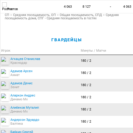
4 063
8 127
-
4 063
Ростов
СП – Средняя посещаемость, ОП – Общая посещаемость, СПД – Средняя
посещаемость дома, СПГ - Средняя посещаемость в гостях
ГВАРДЕЙЦЫ
Игрок
Минуты / Матчи
Агкацев Станислав
180 / 2
Краснодар
Адамов Арсен
180 / 2
Ахмат
Адамов Денис
180 / 2
Зенит
Аларкон Андрес
180 / 2
Динамо Мх
Алибеков Муталип
180 / 2
Динамо Мх
Андерсон Эдуардо
180 / 2
Балтика
Бабкин Сергей