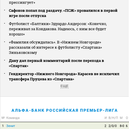
прессингует»
Сафонов попал под раздачу. «ПСЖ» провалился в первой
игре после отпуска
Футболист «Балтики» Эдуардо Андерсон: «Конечно,
переживал за Кондакова. Надеюсь, с ним все будет
хорошо»
«Фамилия обсуждалась». В «Нижнем Новгороде»
рассказали об интересе к футболисту «Спартака»
Зиньковскому
Даку дал первый комментарий после перехода в
«Спартак»
Гендиректор «Нижнего Новгорода» Карасев не исключил
трансфера Пруцева из «Спартака»
ЕЩЕ
АЛЬФА-БАНК РОССИЙСКАЯ ПРЕМЬЕР-ЛИГА
№
Команда
И
В/Н/П
М
О
1
Зенит
2
2/0/0
8-0
6