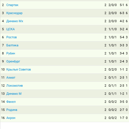
2
Спартак
2
2/0/0
5-1
6
3
Краснодар
2
2/0/0
6-3
6
4
Динамо Мх
2
2/0/0
4-2
6
5
ЦСКА
2
1/1/0
3-2
4
6
Ростов
2
1/0/1
5-4
3
7
Балтика
2
1/0/1
3-3
3
8
Рубин
2
1/0/1
3-4
3
9
Оренбург
2
1/0/1
2-4
3
10
Крылья Советов
2
0/2/0
1-1
2
11
Ахмат
2
0/1/1
2-3
1
12
Локомотив
2
0/1/1
2-3
1
13
Динамо М
2
0/1/1
1-2
1
14
Факел
2
0/0/2
3-5
0
15
Родина
2
0/0/2
2-7
0
16
Акрон
2
0/0/2
1-7
0