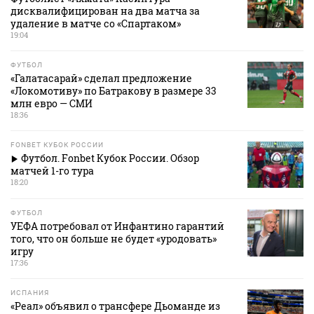
дисквалифицирован на два матча за
удаление в матче со «Спартаком»
19:04
ФУТБОЛ
«Галатасарай» сделал предложение
«Локомотиву» по Батракову в размере 33
млн евро — СМИ
18:36
FONBET КУБОК РОССИИ
Футбол. Fonbet Кубок России. Обзор
матчей 1-го тура
18:20
ФУТБОЛ
УЕФА потребовал от Инфантино гарантий
того, что он больше не будет «уродовать»
игру
17:36
ИСПАНИЯ
«Реал» объявил о трансфере Дьоманде из