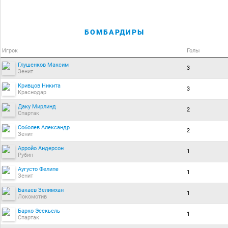
БОМБАРДИРЫ
Игрок
Голы
Глушенков Максим
3
Зенит
Кривцов Никита
3
Краснодар
Даку Мирлинд
2
Спартак
Соболев Александр
2
Зенит
Арройо Андерсон
1
Рубин
Аугусто Фелипе
1
Зенит
Бакаев Зелимхан
1
Локомотив
Барко Эсекьель
1
Спартак