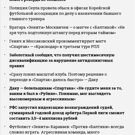
Полиция Сеула провела обыск в офисах Корейской
футбольной ассоциации по делу о назначении бывшего
главного тренера
Вратарь «Зенита» Москвичев — о матче с «Балтикой»: «Не
зря чуть подтолкнул штангу перед вторым таймом»
Генич и Моссаковский прокомментируют матч
«Спартак» — «Краснодар» в третьем туре РПЛ
Заболотный сообщил, что получил шестимесячную
дисквалификацию за нарушение антидопинговых
правил
«Сразу понял масштаб клуба. Поэтому решение о
переходе в «Спартак» далось быстро» — Даку
Даку — болельщикам «Спартака»: «Не судите меня за то,
каким я был в «Рубине». Понимаю, мог выглядеть
высокомерным и агрессивным»
РФС запустил индексацию вознаграждений судей,
суммарный годовой доход арбитра Первой лиги сможет
составить 3,5–4 миллиона рублей
Футболист «Зенита» Караваев: «Против «Балтики» всегда
сложно играть. Агрессивная команда, много