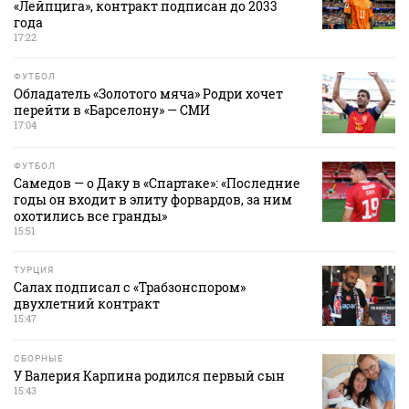
«Лейпцига», контракт подписан до 2033
года
17:22
ФУТБОЛ
Обладатель «Золотого мяча» Родри хочет
перейти в «Барселону» — СМИ
17:04
ФУТБОЛ
Самедов — о Даку в «Спартаке»: «Последние
годы он входит в элиту форвардов, за ним
охотились все гранды»
15:51
ТУРЦИЯ
Салах подписал с «Трабзонспором»
двухлетний контракт
15:47
СБОРНЫЕ
У Валерия Карпина родился первый сын
15:43