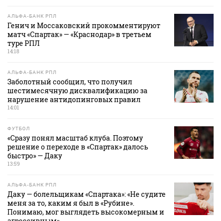
АЛЬФА-БАНК РПЛ
Генич и Моссаковский прокомментируют
матч «Спартак» — «Краснодар» в третьем
туре РПЛ
14:18
АЛЬФА-БАНК РПЛ
Заболотный сообщил, что получил
шестимесячную дисквалификацию за
нарушение антидопинговых правил
14:01
ФУТБОЛ
«Сразу понял масштаб клуба. Поэтому
решение о переходе в «Спартак» далось
быстро» — Даку
13:59
АЛЬФА-БАНК РПЛ
Даку — болельщикам «Спартака»: «Не судите
меня за то, каким я был в «Рубине».
Понимаю, мог выглядеть высокомерным и
агрессивным»