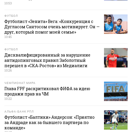
10:53
ФУТБОЛ
Футболист «Зенита» Вега: «Конкуренция с
Дугласом Сантосом очень мотивирует. Он —
друг, который помог моей семье»
10:45
ФУТБОЛ
Дисквалифицированный за нарушение
антидопинговых правил Заболотный
перешел в «СКА‑Ростов» из Медиалиги
10:26
ЧЕМПИОНАТ МИРА
Глава FPF раскритиковал ФИФА за идею
продажи прав на ЧМ
10:22
АЛЬФА-БАНК РПЛ
Футболист «Балтики» Андерсон: «Приятно
за Андраде как за бывшего партнера по
команде»