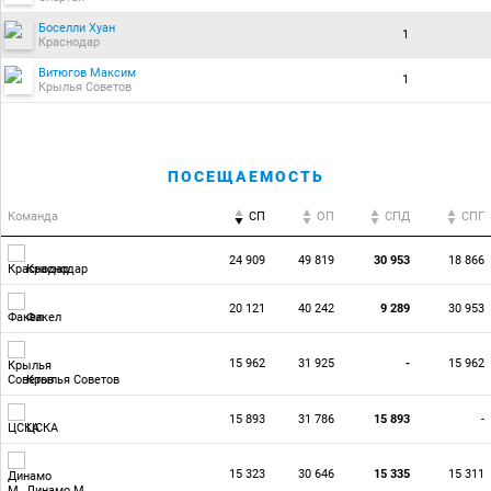
Боселли Хуан
1
Краснодар
Витюгов Максим
1
Крылья Советов
ПОСЕЩАЕМОСТЬ
Команда
СП
ОП
CПД
CПГ
24 909
49 819
30 953
18 866
Краснодар
20 121
40 242
9 289
30 953
Факел
15 962
31 925
-
15 962
Крылья Советов
15 893
31 786
15 893
-
ЦСКА
15 323
30 646
15 335
15 311
Динамо М