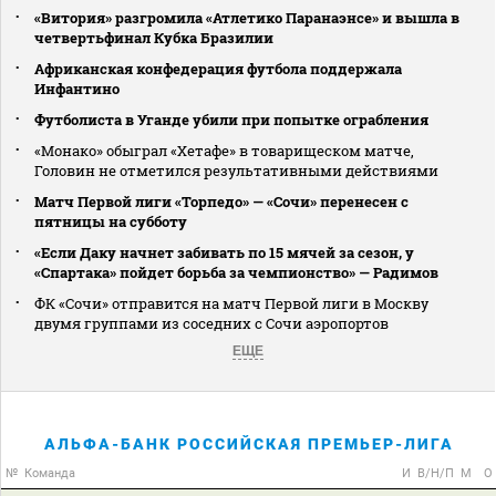
«Витория» разгромила «Атлетико Паранаэнсе» и вышла в
четвертьфинал Кубка Бразилии
Африканская конфедерация футбола поддержала
Инфантино
Футболиста в Уганде убили при попытке ограбления
«Монако» обыграл «Хетафе» в товарищеском матче,
Головин не отметился результативными действиями
Матч Первой лиги «Торпедо» — «Сочи» перенесен с
пятницы на субботу
«Если Даку начнет забивать по 15 мячей за сезон, у
«Спартака» пойдет борьба за чемпионство» — Радимов
ФК «Сочи» отправится на матч Первой лиги в Москву
двумя группами из соседних с Сочи аэропортов
ЕЩЕ
АЛЬФА-БАНК РОССИЙСКАЯ ПРЕМЬЕР-ЛИГА
№
Команда
И
В/Н/П
М
О