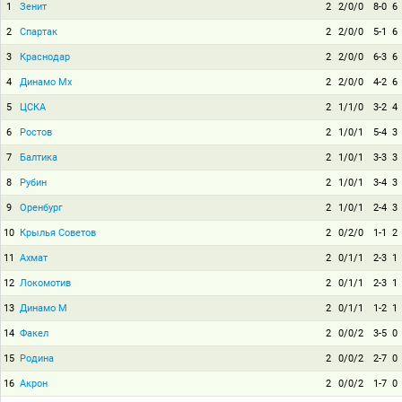
1
Зенит
2
2/0/0
8-0
6
2
Спартак
2
2/0/0
5-1
6
3
Краснодар
2
2/0/0
6-3
6
4
Динамо Мх
2
2/0/0
4-2
6
5
ЦСКА
2
1/1/0
3-2
4
6
Ростов
2
1/0/1
5-4
3
7
Балтика
2
1/0/1
3-3
3
8
Рубин
2
1/0/1
3-4
3
9
Оренбург
2
1/0/1
2-4
3
10
Крылья Советов
2
0/2/0
1-1
2
11
Ахмат
2
0/1/1
2-3
1
12
Локомотив
2
0/1/1
2-3
1
13
Динамо М
2
0/1/1
1-2
1
14
Факел
2
0/0/2
3-5
0
15
Родина
2
0/0/2
2-7
0
16
Акрон
2
0/0/2
1-7
0