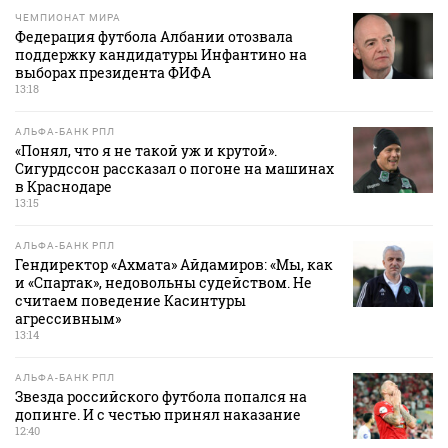
ЧЕМПИОНАТ МИРА
Федерация футбола Албании отозвала
поддержку кандидатуры Инфантино на
выборах президента ФИФА
13:18
АЛЬФА-БАНК РПЛ
«Понял, что я не такой уж и крутой».
Сигурдссон рассказал о погоне на машинах
в Краснодаре
13:15
АЛЬФА-БАНК РПЛ
Гендиректор «Ахмата» Айдамиров: «Мы, как
и «Спартак», недовольны судейством. Не
считаем поведение Касинтуры
агрессивным»
13:14
АЛЬФА-БАНК РПЛ
Звезда российского футбола попался на
допинге. И с честью принял наказание
12:40