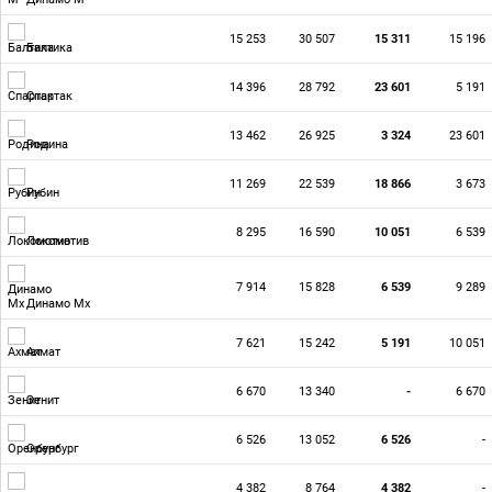
15 253
30 507
15 311
15 196
Балтика
14 396
28 792
23 601
5 191
Спартак
13 462
26 925
3 324
23 601
Родина
11 269
22 539
18 866
3 673
Рубин
8 295
16 590
10 051
6 539
Локомотив
7 914
15 828
6 539
9 289
Динамо Мх
7 621
15 242
5 191
10 051
Ахмат
6 670
13 340
-
6 670
Зенит
6 526
13 052
6 526
-
Оренбург
4 382
8 764
4 382
-