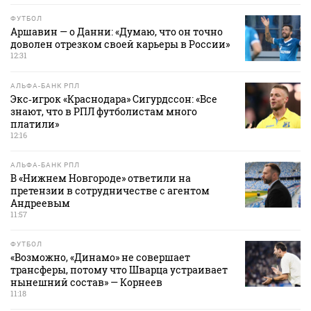
ФУТБОЛ
Аршавин — о Данни: «Думаю, что он точно
доволен отрезком своей карьеры в России»
12:31
АЛЬФА-БАНК РПЛ
Экс‑игрок «Краснодара» Сигурдссон: «Все
знают, что в РПЛ футболистам много
платили»
12:16
АЛЬФА-БАНК РПЛ
В «Нижнем Новгороде» ответили на
претензии в сотрудничестве с агентом
Андреевым
11:57
ФУТБОЛ
«Возможно, «Динамо» не совершает
трансферы, потому что Шварца устраивает
нынешний состав» — Корнеев
11:18