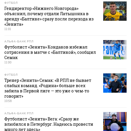
ФУТБОЛ
Гендиректор «Нижнего Новгорода»
объяснил, почему отдали Латышонка в
аренду «Балтике» сразу после перехода из
«Зенита»
11:01
АЛЬФА-БАНК РПЛ
Футболист «Зенита» Кондаков избежал
сотрясения в матче с «Балтикой», сообщил
Семак
11:00
ФУТБОЛ
Тренер «Зенита» Семак: «В РПЛ не бывает
слабых команд. «Родина» больше всех
забила в Первой лиге — это уже о чем‑то
говорит»
10:58
АЛЬФА-БАНК РПЛ
Футболист «Зенита» Вега: «Сразу же
влюбился в Петербург. Надеюсь провести
много лет здесь»