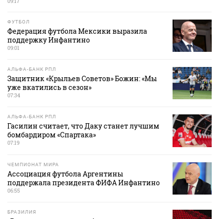
09:17
ФУТБОЛ
Федерация футбола Мексики выразила
поддержку Инфантино
09:01
АЛЬФА-БАНК РПЛ
Защитник «Крыльев Советов» Божин: «Мы
уже вкатились в сезон»
07:34
АЛЬФА-БАНК РПЛ
Гасилин считает, что Даку станет лучшим
бомбардиром «Спартака»
07:19
ЧЕМПИОНАТ МИРА
Ассоциация футбола Аргентины
поддержала президента ФИФА Инфантино
06:55
БРАЗИЛИЯ