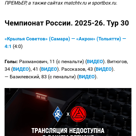
ПРЕМЬЕР, а также сайтах matchtv.ru и sportbox.ru.
Чемпионат России. 2025-26. Тур 30
«Крылья Советов» (Самара) — «Акрон» (Тольятти) —
4:1
(4:0)
Голы:
Рахманович, 11 (с пенальти) (
ВИДЕО
). Витюгов,
34 (
ВИДЕО
), 41 (
ВИДЕО
). Рассказов, 43 (
ВИДЕО
).
— Базилевский, 83 (с пенальти) (
ВИДЕО
).