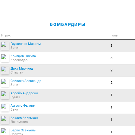
БОМБАРДИРЫ
Игрок
Голы
Глушенков Максим
3
Зенит
Кривцов Никита
3
Краснодар
Даку Мирлинд
2
Спартак
Соболев Александр
2
Зенит
Арройо Андерсон
1
Рубин
Аугусто Фелипе
1
Зенит
Бакаев Зелимхан
1
Локомотив
Барко Эсекьель
1
Спартак