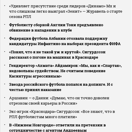
«Удивляет присутствие среди лидеров «Динамо» Мх и
что слишком легко выиграл «Зенит» — Журавель о старте
сезона РПЛ
Футболисту сборной Англии Тони предъявлено
обвинение в нападении в клубе
Федерация футбола Албании отозвала поддержку
кандидатуры Инфантино на выборах президента ФИФА
«Понял, что я не такой уж и крутой». Сигурдссон
рассказал о погоне на машинах в Краснодаре
Гендиректор «Ахмата» Айдамиров: «Мы, как и «Спартак»,
недовольны судейством. Не считаем поведение
Касинтуры агрессивным»
Звезда российского футбола попался на допинге. И с
честью принял наказание
Аршавин — о Данни: «Думаю, что он точно доволен
отрезком своей карьеры в России»
Экс‑игрок «Краснодара» Сигурдссон: «Все знают, что в
РПЛ футболистам много платили»
В «Нижнем Новгороде» ответили на претензии в
сотрудничестве с агентом Андреевым