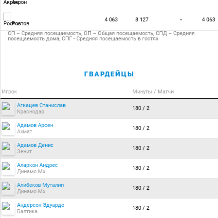
Акрон
4 063
8 127
-
4 063
Ростов
СП – Средняя посещаемость, ОП – Общая посещаемость, СПД – Средняя
посещаемость дома, СПГ - Средняя посещаемость в гостях
ГВАРДЕЙЦЫ
Игрок
Минуты / Матчи
Агкацев Станислав
180 / 2
Краснодар
Адамов Арсен
180 / 2
Ахмат
Адамов Денис
180 / 2
Зенит
Аларкон Андрес
180 / 2
Динамо Мх
Алибеков Муталип
180 / 2
Динамо Мх
Андерсон Эдуардо
180 / 2
Балтика