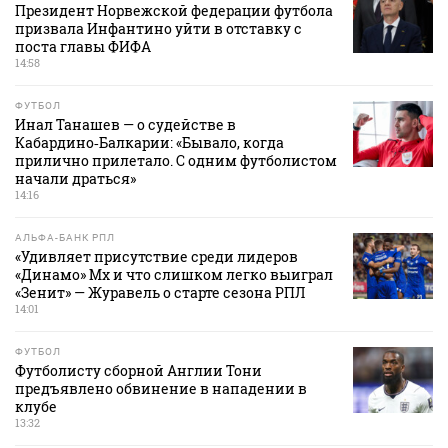
Президент Норвежской федерации футбола
призвала Инфантино уйти в отставку с
поста главы ФИФА
14:58
ФУТБОЛ
Инал Танашев — о судействе в
Кабардино‑Балкарии: «Бывало, когда
прилично прилетало. С одним футболистом
начали драться»
14:16
АЛЬФА-БАНК РПЛ
«Удивляет присутствие среди лидеров
«Динамо» Мх и что слишком легко выиграл
«Зенит» — Журавель о старте сезона РПЛ
14:01
ФУТБОЛ
Футболисту сборной Англии Тони
предъявлено обвинение в нападении в
клубе
13:32