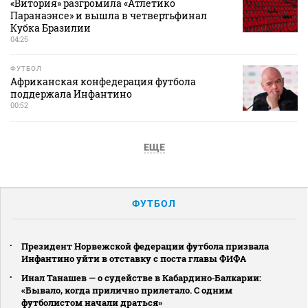
«Витория» разгромила «Атлетико
Паранаэнсе» и вышла в четвертьфинал
Кубка Бразилии
04:25
ФУТБОЛ
Африканская конфедерация футбола
поддержала Инфантино
00:52
ЕЩЕ
ФУТБОЛ
Президент Норвежской федерации футбола призвала
Инфантино уйти в отставку с поста главы ФИФА
Инал Танашев — о судействе в Кабардино‑Балкарии:
«Бывало, когда прилично прилетало. С одним
футболистом начали драться»