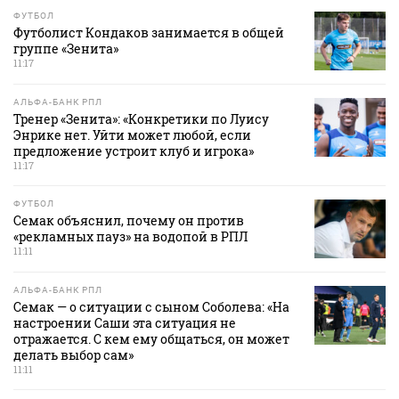
ФУТБОЛ
Футболист Кондаков занимается в общей
группе «Зенита»
11:17
АЛЬФА-БАНК РПЛ
Тренер «Зенита»: «Конкретики по Луису
Энрике нет. Уйти может любой, если
предложение устроит клуб и игрока»
11:17
ФУТБОЛ
Семак объяснил, почему он против
«рекламных пауз» на водопой в РПЛ
11:11
АЛЬФА-БАНК РПЛ
Семак — о ситуации с сыном Соболева: «На
настроении Саши эта ситуация не
отражается. С кем ему общаться, он может
делать выбор сам»
11:11