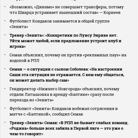
«Возможно, «Динамо» не совершает трансферы, потому
что Шварца устраивает нынешний состав» — Корнеев
Футболист Кондаков занимается в общей группе
«Зенита»
Тренер «Зенита»: «Конкретики по Луису Энрике нет.
Уйти может любой, если предложение устроит клуб и
игрока»
Семак объяснил, почему он против «рекламных пауз» на
водопой в РПЛ
Семак — о ситуации с сыном Соболева: «На настроении
Саши эта ситуация не отражается. С кем ему общаться,
он может делать выбор сам»
Гендиректор «Нижнего Новгорода» объяснил, почему
отдали Латышонка в аренду «Балтике» сразу после
перехода из «Зенита»
Футболист «Зенита» Кондаков избежал сотрясения в
матче с «Балтикой», сообщил Семак
Тренер «Зенита» Семак: «В РПЛ не бывает слабых команд.
«Родина» больше всех забила в Первой лиге — это уже о
чем‑то говорит»