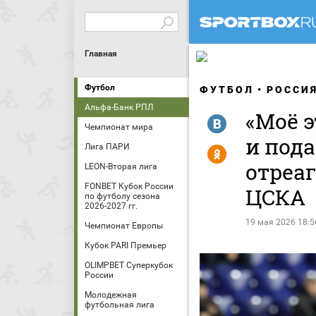
Главная
Футбол
ФУТБОЛ
РОССИ
Альфа-Банк РПЛ
«Моё э
R
Чемпионат мира
и пода
Лига ПАРИ
Y
отреа
LEON-Вторая лига
FONBET Кубок России
ЦСКА
по футболу сезона
2026-2027 гг.
19 мая 2026 18:5
Чемпионат Европы
Кубок PARI Премьер
OLIMPBET Суперкубок
России
Молодежная
футбольная лига