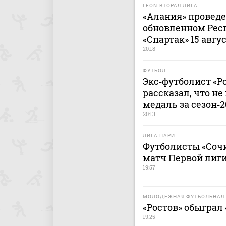
LEON-ВТОРАЯ ЛИГА
«Алания» проведе
обновленном Рес
«Спартак» 15 авгу
20:18
ФУТБОЛ
Экс‑футболист «Р
рассказал, что н
медаль за сезон‑
20:13
ЛИГА ПАРИ
Футболисты «Сочи
матч Первой лиги
19:57
МОЛОДЕЖНАЯ ФУТБОЛЬНАЯ 
«Ростов» обыграл
19:25