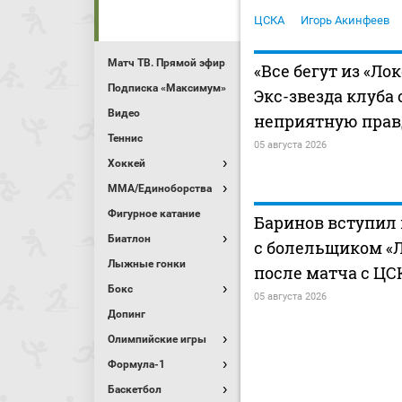
ЦСКА
Игорь Акинфеев
Матч ТВ. Прямой эфир
«Все бегут из «Ло
Подписка «Максимум»
Экс-звезда клуба
Видео
неприятную прав
Теннис
05 августа 2026
Хоккей
MMA/Единоборства
Фигурное катание
Баринов вступил 
Биатлон
с болельщиком «
Лыжные гонки
после матча с ЦС
Бокс
05 августа 2026
Допинг
Олимпийские игры
Формула-1
Баскетбол