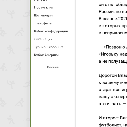
он стал обл
Португалия
России, по в
Шотландия
В сезоне‑202
Трансферы
в которых пр
Кубок конфедераций
в неприкосно
Лига наций
— «Позвоню А
Турниры сборных
«Игорьку над
Кубок Америки
а не полуза
Россия
Дорогой Вла
к вашему мне
стараться иг
вашу эксперт
это играть —
И второе: В
футболист, н