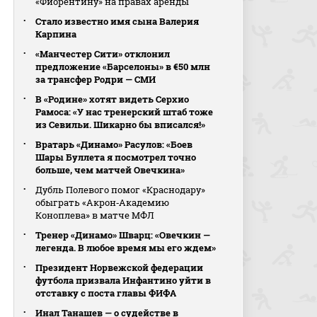
«Фиорентину» на правах аренды
Стало известно имя сына Валерия
Карпина
«Манчестер Сити» отклонил
предложение «Барселоны» в €50 млн
за трансфер Родри — СМИ
В «Родине» хотят видеть Серхио
Рамоса: «У нас тренерский штаб тоже
из Севильи. Шикарно бы вписался!»
Вратарь «Динамо» Расулов: «Боев
Шары Буллета я посмотрел точно
больше, чем матчей Овечкина»
Дубль Полевого помог «Краснодару»
обыграть «Акрон‑Академию
Коноплева» в матче МФЛ
Тренер «Динамо» Шварц: «Овечкин —
легенда. В любое время мы его ждем»
Президент Норвежской федерации
футбола призвала Инфантино уйти в
отставку с поста главы ФИФА
Инал Танашев — о судействе в