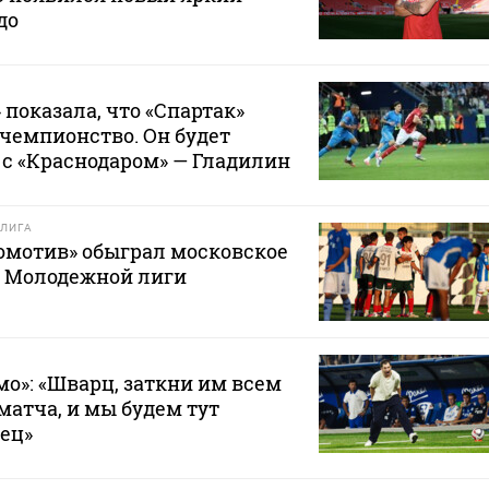
до
 показала, что «Спартак»
 чемпионство. Он будет
с «Краснодаром» — Гладилин
ЛИГА
омотив» обыграл московское
е Молодежной лиги
мо»: «Шварц, заткни им всем
матча, и мы будем тут
вец»