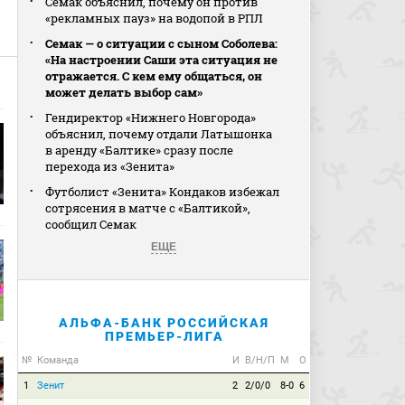
Семак объяснил, почему он против
«рекламных пауз» на водопой в РПЛ
Семак — о ситуации с сыном Соболева:
«На настроении Саши эта ситуация не
отражается. С кем ему общаться, он
может делать выбор сам»
Гендиректор «Нижнего Новгорода»
объяснил, почему отдали Латышонка
в аренду «Балтике» сразу после
перехода из «Зенита»
Футболист «Зенита» Кондаков избежал
сотрясения в матче с «Балтикой»,
сообщил Семак
ЕЩЕ
АЛЬФА-БАНК РОССИЙСКАЯ
ПРЕМЬЕР-ЛИГА
№
Команда
И
В/Н/П
М
О
1
Зенит
2
2/0/0
8-0
6