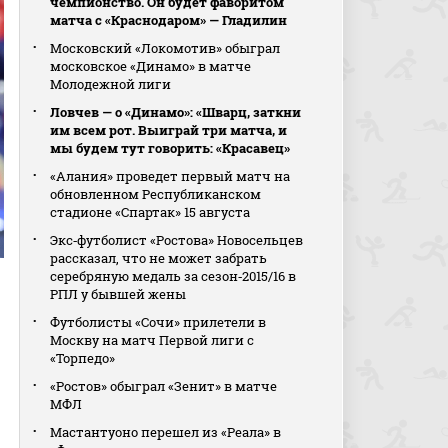
чемпионство. Он будет фаворитом
матча с «Краснодаром» — Гладилин
Московский «Локомотив» обыграл
московское «Динамо» в матче
Молодежной лиги
Ловчев — о «Динамо»: «Шварц, заткни
им всем рот. Выиграй три матча, и
мы будем тут говорить: «Красавец»
«Алания» проведет первый матч на
обновленном Республиканском
стадионе «Спартак» 15 августа
Экс‑футболист «Ростова» Новосельцев
рассказал, что не может забрать
серебряную медаль за сезон‑2015/16 в
РПЛ у бывшей жены
Футболисты «Сочи» прилетели в
Москву на матч Первой лиги с
«Торпедо»
«Ростов» обыграл «Зенит» в матче
МФЛ
Мастантуоно перешел из «Реала» в