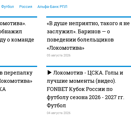
Футбол
Россия
Альфа-Банк РПЛ
комотива».
«В душе неприятно, такого я не
 обнажил
заслужил». Баринов — о
ду о команде
поведении болельщиков
«Локомотива»
05 августа 2026
в перепалку
Локомотив - ЦСКА. Голы и
Локомотива»
лучшие моменты (видео).
КА
FONBET Кубок России по
футболу сезона 2026 - 2027 гг.
Футбол
04 августа 2026