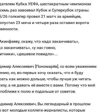
адателем Кубка УЕФА, шестикратным чемпионом
осемь раз завоевал Кубок и Суперкубок страны.
5/26 голкипер провел 21 матч за армейцев,
опустил 23 мяча и четыре раза оставил ворота
венности.
кинфееву, скажу, что надо заканчивать»,
о заканчивать», «у нас говно,
щитники», «дешевое повидло»…
димир Алексеевич [Пономарёв], со всем уважением
нию, но, во‑первых хочу сказать, что я буду
рать как можно дольше, чтобы лучше уж читать
изу, а не давать её вместе с вами. Потому что моё
 поближе к полю и подальше от советов.
ладимир Алексеевич, Вы легендарный в прошлом
о вот молодые коллеги‑журналисты, которые