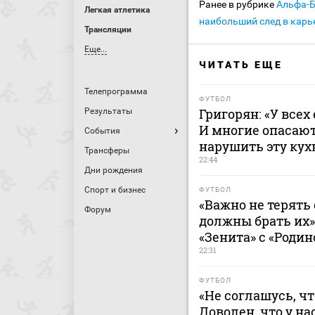
Ранее в рубрике
Альфа-
Легкая атлетика
наибольший след в карь
Трансляции
Еще...
ЧИТАТЬ ЕЩЕ
Телепрограмма
ФУТБОЛ
Григорян: «У всех
Результаты
И многие опасают
События
нарушить эту ку
Трансферы
22:44
Дни рождения
Спорт и бизнес
ФУТБОЛ
«Важно не терять 
Форум
должны брать их»
«Зенита» с «Родин
22:31
ФУТБОЛ
«Не соглашусь, ч
Доволен, что у н