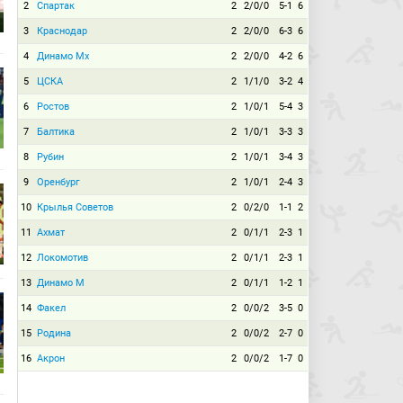
2
Спартак
2
2/0/0
5-1
6
3
Краснодар
2
2/0/0
6-3
6
4
Динамо Мх
2
2/0/0
4-2
6
5
ЦСКА
2
1/1/0
3-2
4
6
Ростов
2
1/0/1
5-4
3
7
Балтика
2
1/0/1
3-3
3
8
Рубин
2
1/0/1
3-4
3
9
Оренбург
2
1/0/1
2-4
3
10
Крылья Советов
2
0/2/0
1-1
2
11
Ахмат
2
0/1/1
2-3
1
12
Локомотив
2
0/1/1
2-3
1
13
Динамо М
2
0/1/1
1-2
1
14
Факел
2
0/0/2
3-5
0
15
Родина
2
0/0/2
2-7
0
16
Акрон
2
0/0/2
1-7
0