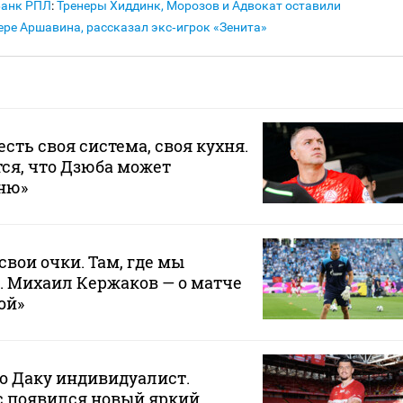
Банк РПЛ
:
Тренеры Хиддинк, Морозов и Адвокат оставили
ере Аршавина, рассказал экс‑игрок «Зенита»
 есть своя система, своя кухня.
ся, что Дзюба может
хню»
свои очки. Там, где мы
. Михаил Кержаков — о матче
ой»
то Даку индивидуалист.
ас появился новый яркий