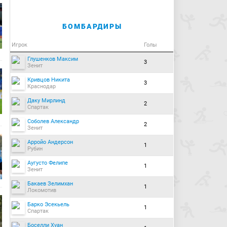
БОМБАРДИРЫ
Игрок
Голы
Глушенков Максим
3
Зенит
Кривцов Никита
3
Краснодар
Даку Мирлинд
2
Спартак
Соболев Александр
2
Зенит
Арройо Андерсон
1
Рубин
Аугусто Фелипе
1
Зенит
Бакаев Зелимхан
1
Локомотив
Барко Эсекьель
1
Спартак
Боселли Хуан