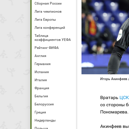
Сборная России
Лига чемпионов
Лига Европы
Лига конференций
Таблица
коэффициентов УЕФА
Рейтинг ФИФА
Англия
Германия
Испания
Игорь Акинфеев 
Италия
Франция
Бельгия
Вратарь
ЦСК
со стороны 
Белоруссия
Пономарева.
Греция
Нидерланды
Акинфеев выс
Польша