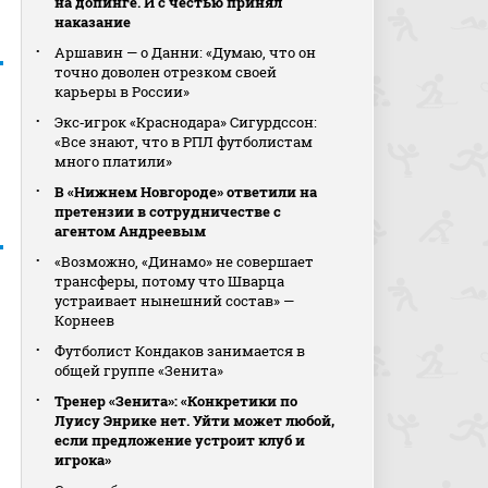
на допинге. И с честью принял
наказание
Аршавин — о Данни: «Думаю, что он
точно доволен отрезком своей
карьеры в России»
Экс‑игрок «Краснодара» Сигурдссон:
«Все знают, что в РПЛ футболистам
много платили»
В «Нижнем Новгороде» ответили на
претензии в сотрудничестве с
агентом Андреевым
«Возможно, «Динамо» не совершает
трансферы, потому что Шварца
устраивает нынешний состав» —
Корнеев
Футболист Кондаков занимается в
общей группе «Зенита»
Тренер «Зенита»: «Конкретики по
Луису Энрике нет. Уйти может любой,
если предложение устроит клуб и
игрока»