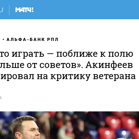
Я
АЛЬФА-БАНК РПЛ
то играть — поближе к полю
льше от советов». Акинфеев
гировал на критику ветерана
6