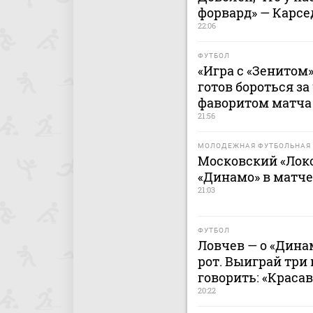
форвард» — Карсе
22:06
ФУТБОЛ
«Игра с «Зенитом»
готов бороться за
фаворитом матча 
21:56
МОЛОДЕЖНАЯ ФУТБОЛЬНАЯ 
Московский «Лок
«Динамо» в матч
21:03
ФУТБОЛ
Ловчев — о «Дина
рот. Выиграй три 
говорить: «Краса
20:22