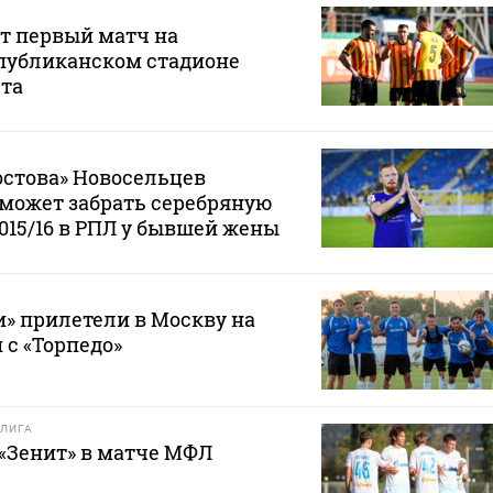
т первый матч на
публиканском стадионе
ста
остова» Новосельцев
е может забрать серебряную
2015/16 в РПЛ у бывшей жены
» прилетели в Москву на
 с «Торпедо»
ЛИГА
 «Зенит» в матче МФЛ