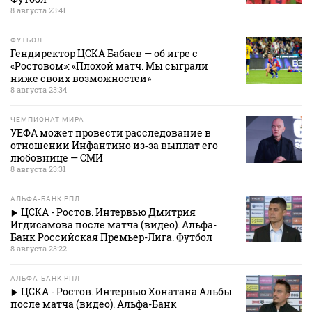
8 августа 23:41
ФУТБОЛ
Гендиректор ЦСКА Бабаев — об игре с
«Ростовом»: «Плохой матч. Мы сыграли
ниже своих возможностей»
8 августа 23:34
ЧЕМПИОНАТ МИРА
УЕФА может провести расследование в
отношении Инфантино из‑за выплат его
любовнице — СМИ
8 августа 23:31
АЛЬФА-БАНК РПЛ
ЦСКА - Ростов. Интервью Дмитрия
Игдисамова после матча (видео). Альфа-
Банк Российская Премьер-Лига. Футбол
8 августа 23:22
АЛЬФА-БАНК РПЛ
ЦСКА - Ростов. Интервью Хонатана Альбы
после матча (видео). Альфа-Банк