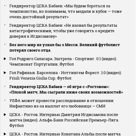
Гендиректор ЦСКА Бабаев: «Мы будем бороться за
чемпионство, но понимаем, что медали и кубок — тоже
очень достойный результат»
Гендиректор ЦСКА Бабаев: «Не назвал бы результаты
катастрофическими, чтобы уже говорить о кредите
доверия к Игдисамову»
Без него мир не узнал бы о Месси. Великий футболист
потерял своего отца
Гол Родриго Саласара. Эштрела - Спортинг. 0:1 (видео).
Чемпионат Португалии. Футбол
Гол Рафиньи. Барселона - Ноттингем Форест. 1:0 (видео).
Friuli Venezia Giulia Cup. Футбол
Гендиректор ЦСКА Бабаев — об игре с «Ростовом»:
«Плохой матч. Мы сыграли ниже своих возможностей»
УЕФА может провести расследование в отношении
Инфантино из‑за выплат его любовнице — СМИ
ЦСКА - Ростов. Интервью Дмитрия Игдисамова после
матча (видео). Альфа-Банк Российская Премьер-Лига.
Футбол
ЦСКА - Ростов. Интервью Хонатана Альбы после матча