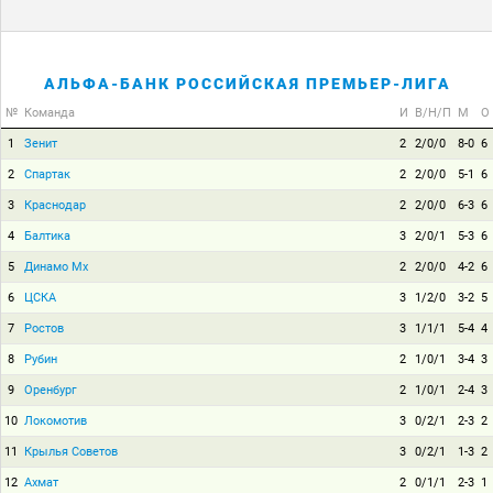
АЛЬФА-БАНК РОССИЙСКАЯ ПРЕМЬЕР-ЛИГА
№
Команда
И
В/Н/П
М
О
1
Зенит
2
2/0/0
8-0
6
2
Спартак
2
2/0/0
5-1
6
3
Краснодар
2
2/0/0
6-3
6
4
Балтика
3
2/0/1
5-3
6
5
Динамо Мх
2
2/0/0
4-2
6
6
ЦСКА
3
1/2/0
3-2
5
7
Ростов
3
1/1/1
5-4
4
8
Рубин
2
1/0/1
3-4
3
9
Оренбург
2
1/0/1
2-4
3
10
Локомотив
3
0/2/1
2-3
2
11
Крылья Советов
3
0/2/1
1-3
2
12
Ахмат
2
0/1/1
2-3
1