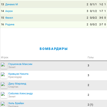
13
Динамо М
2
0/1/1
1-2
1
14
Акрон
3
0/1/2
1-7
1
15
Факел
2
0/0/2
3-5
0
16
Родина
2
0/0/2
2-7
0
БОМБАРДИРЫ
Игрок
Голы
Глушенков Максим
3
Зенит
Кривцов Никита
3
Краснодар
Даку Мирлинд
2
Спартак
Соболев Александр
2
Зенит
Хиль Брайан
2 (1)
Балтика