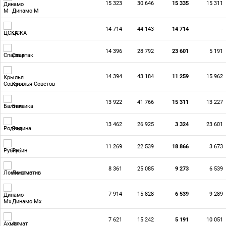
15 323
30 646
15 335
15 311
Динамо М
14 714
44 143
14 714
-
ЦСКА
14 396
28 792
23 601
5 191
Спартак
14 394
43 184
11 259
15 962
Крылья Советов
13 922
41 766
15 311
13 227
Балтика
13 462
26 925
3 324
23 601
Родина
11 269
22 539
18 866
3 673
Рубин
8 361
25 085
9 273
6 539
Локомотив
7 914
15 828
6 539
9 289
Динамо Мх
7 621
15 242
5 191
10 051
Ахмат