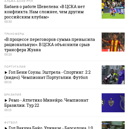
АЛЬФА-БАНК РПЛ
Бабаев о работе Шевелева: «В ЦСКА нет
конфликта. Нам сложнее, чем другим
российским клубам»
00:30
ТРАНСФЕРЫ
«В процессе переговоров сумма превысила
рациональную». В ЦСКА объяснили срыв
трансфера Жуана
00:20
ПОРТУГАЛИЯ
Гол Бени Соузы. Эштрела - Спортинг. 2:2
(видео). Чемпионат Португалии. Футбол
00:16
БРАЗИЛИЯ
Ремо - Атлетико Минейро. Чемпионат
Бразилии. Тур 22
00:15
ФУТБОЛ
Гол Вакуна Байо. Удинезе - Барселона. 1:0