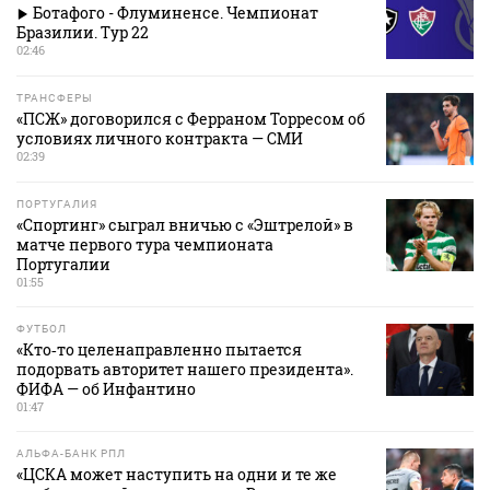
Ботафого - Флуминенсе. Чемпионат
Бразилии. Тур 22
02:46
ТРАНСФЕРЫ
«ПСЖ» договорился с Ферраном Торресом об
условиях личного контракта — СМИ
02:39
ПОРТУГАЛИЯ
«Спортинг» сыграл вничью с «Эштрелой» в
матче первого тура чемпионата
Португалии
01:55
ФУТБОЛ
«Кто‑то целенаправленно пытается
подорвать авторитет нашего президента».
ФИФА — об Инфантино
01:47
АЛЬФА-БАНК РПЛ
«ЦСКА может наступить на одни и те же