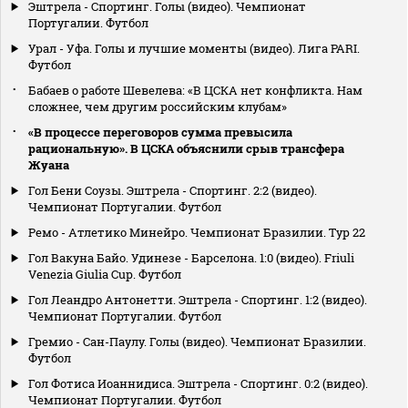
Эштрела - Спортинг. Голы (видео). Чемпионат
Португалии. Футбол
Урал - Уфа. Голы и лучшие моменты (видео). Лига PARI.
Футбол
Бабаев о работе Шевелева: «В ЦСКА нет конфликта. Нам
сложнее, чем другим российским клубам»
«В процессе переговоров сумма превысила
рациональную». В ЦСКА объяснили срыв трансфера
Жуана
Гол Бени Соузы. Эштрела - Спортинг. 2:2 (видео).
Чемпионат Португалии. Футбол
Ремо - Атлетико Минейро. Чемпионат Бразилии. Тур 22
Гол Вакуна Байо. Удинезе - Барселона. 1:0 (видео). Friuli
Venezia Giulia Cup. Футбол
Гол Леандро Антонетти. Эштрела - Спортинг. 1:2 (видео).
Чемпионат Португалии. Футбол
Гремио - Сан-Паулу. Голы (видео). Чемпионат Бразилии.
Футбол
Гол Фотиса Иоаннидиса. Эштрела - Спортинг. 0:2 (видео).
Чемпионат Португалии. Футбол