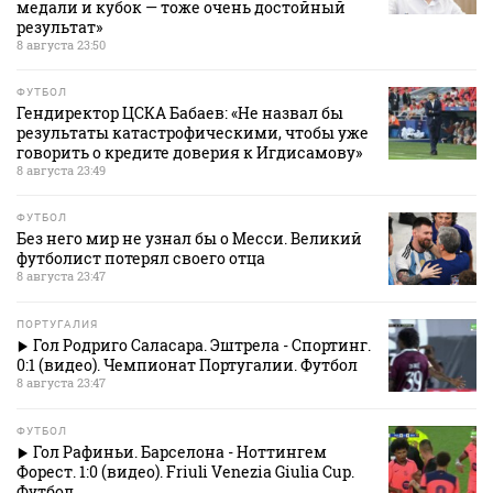
медали и кубок — тоже очень достойный
результат»
8 августа 23:50
ФУТБОЛ
Гендиректор ЦСКА Бабаев: «Не назвал бы
результаты катастрофическими, чтобы уже
говорить о кредите доверия к Игдисамову»
8 августа 23:49
ФУТБОЛ
Без него мир не узнал бы о Месси. Великий
футболист потерял своего отца
8 августа 23:47
ПОРТУГАЛИЯ
Гол Родриго Саласара. Эштрела - Спортинг.
0:1 (видео). Чемпионат Португалии. Футбол
8 августа 23:47
ФУТБОЛ
Гол Рафиньи. Барселона - Ноттингем
Форест. 1:0 (видео). Friuli Venezia Giulia Cup.
Футбол