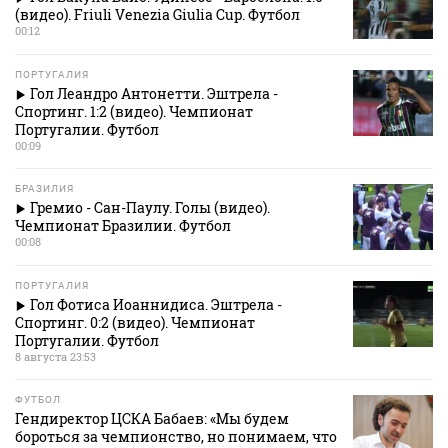
(видео). Friuli Venezia Giulia Cup. Футбол
00:12
ПОРТУГАЛИЯ
Гол Леандро Антонетти. Эштрела -
Спортинг. 1:2 (видео). Чемпионат
Португалии. Футбол
00:09
БРАЗИЛИЯ
Гремио - Сан-Паулу. Голы (видео).
Чемпионат Бразилии. Футбол
00:08
ПОРТУГАЛИЯ
Гол Фотиса Иоаннидиса. Эштрела -
Спортинг. 0:2 (видео). Чемпионат
Португалии. Футбол
8 августа 23:53
ФУТБОЛ
Гендиректор ЦСКА Бабаев: «Мы будем
бороться за чемпионство, но понимаем, что