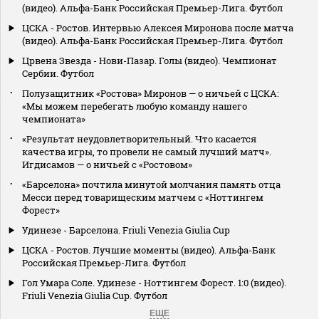
(видео). Альфа-Банк Российская Премьер-Лига. Футбол
ЦСКА - Ростов. Интервью Алексея Миронова после матча
(видео). Альфа-Банк Российская Премьер-Лига. Футбол
Црвена Звезда - Нови-Пазар. Голы (видео). Чемпионат
Сербии. Футбол
Полузащитник «Ростова» Миронов — о ничьей с ЦСКА:
«Мы можем перебегать любую команду нашего
чемпионата»
«Результат неудовлетворительный. Что касается
качества игры, то провели не самый лучший матч».
Игдисамов — о ничьей с «Ростовом»
«Барселона» почтила минутой молчания память отца
Месси перед товарищеским матчем с «Ноттингем
Форест»
Удинезе - Барселона. Friuli Venezia Giulia Cup
ЦСКА - Ростов. Лучшие моменты (видео). Альфа-Банк
Российская Премьер-Лига. Футбол
Гол Умара Соле. Удинезе - Ноттингем Форест. 1:0 (видео).
Friuli Venezia Giulia Cup. Футбол
ЕЩЕ