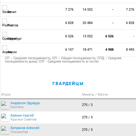
7 276
14 552
-
7 276
Зенит
6 828
20 484
-
6 828
Ростов
6 526
13 052
6 526
-
Оренбург
6 157
18 471
4 988
8 495
Акрон
СП – Средняя посещаемость, ОП – Общая посещаемость, СПД – Средняя
посещаемость дома, СПГ - Средняя посещаемость в гостях
ГВАРДЕЙЦЫ
Игрок
Минуты / Матчи
Андерсон Эдуардо
270 / 3
Балтика
Бабкин Сергей
270 / 3
Крылья Советов
Батраков Алексей
270 / 3
Локомотив