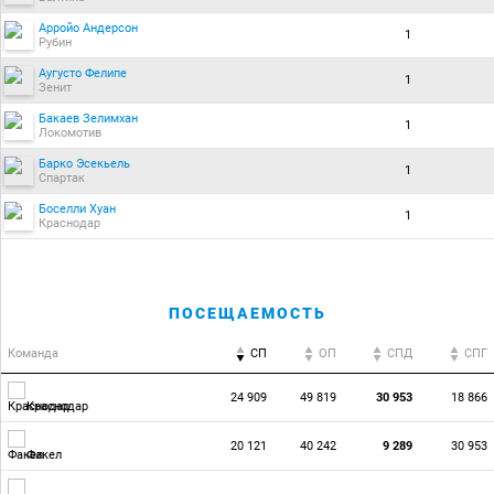
Арройо Андерсон
1
Рубин
Аугусто Фелипе
1
Зенит
Бакаев Зелимхан
1
Локомотив
Барко Эсекьель
1
Спартак
Боселли Хуан
1
Краснодар
ПОСЕЩАЕМОСТЬ
Команда
СП
ОП
CПД
CПГ
24 909
49 819
30 953
18 866
Краснодар
20 121
40 242
9 289
30 953
Факел