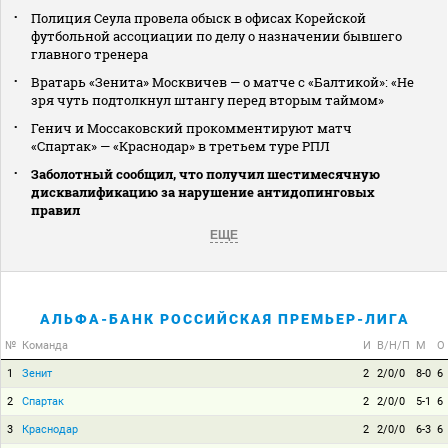
Полиция Сеула провела обыск в офисах Корейской
футбольной ассоциации по делу о назначении бывшего
главного тренера
Вратарь «Зенита» Москвичев — о матче с «Балтикой»: «Не
зря чуть подтолкнул штангу перед вторым таймом»
Генич и Моссаковский прокомментируют матч
«Спартак» — «Краснодар» в третьем туре РПЛ
Заболотный сообщил, что получил шестимесячную
дисквалификацию за нарушение антидопинговых
правил
ЕЩЕ
АЛЬФА-БАНК РОССИЙСКАЯ ПРЕМЬЕР-ЛИГА
№
Команда
И
В/Н/П
М
О
1
Зенит
2
2/0/0
8-0
6
2
Спартак
2
2/0/0
5-1
6
3
Краснодар
2
2/0/0
6-3
6