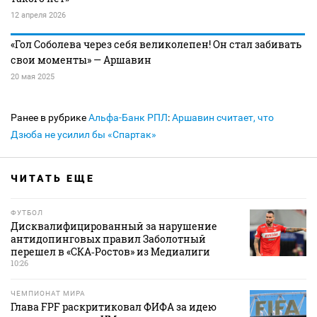
12 апреля 2026
«Гол Соболева через себя великолепен! Он стал забивать
свои моменты» — Аршавин
20 мая 2025
Ранее в рубрике
Альфа-Банк РПЛ
:
Аршавин считает, что
Дзюба не усилил бы «Спартак»
ЧИТАТЬ ЕЩЕ
ФУТБОЛ
Дисквалифицированный за нарушение
антидопинговых правил Заболотный
перешел в «СКА‑Ростов» из Медиалиги
10:26
ЧЕМПИОНАТ МИРА
Глава FPF раскритиковал ФИФА за идею