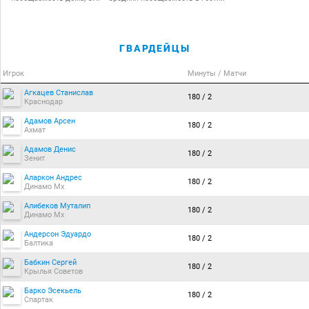
ГВАРДЕЙЦЫ
Игрок
Минуты / Матчи
Агкацев Станислав
180 / 2
Краснодар
Адамов Арсен
180 / 2
Ахмат
Адамов Денис
180 / 2
Зенит
Аларкон Андрес
180 / 2
Динамо Мх
Алибеков Муталип
180 / 2
Динамо Мх
Андерсон Эдуардо
180 / 2
Балтика
Бабкин Сергей
180 / 2
Крылья Советов
Барко Эсекьель
180 / 2
Спартак