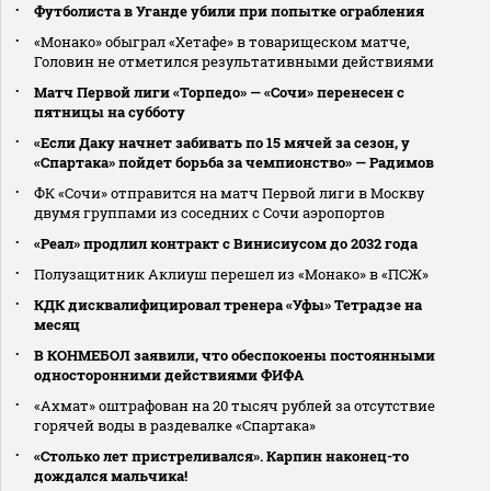
Футболиста в Уганде убили при попытке ограбления
«Монако» обыграл «Хетафе» в товарищеском матче,
Головин не отметился результативными действиями
Матч Первой лиги «Торпедо» — «Сочи» перенесен с
пятницы на субботу
«Если Даку начнет забивать по 15 мячей за сезон, у
«Спартака» пойдет борьба за чемпионство» — Радимов
ФК «Сочи» отправится на матч Первой лиги в Москву
двумя группами из соседних с Сочи аэропортов
«Реал» продлил контракт с Винисиусом до 2032 года
Полузащитник Аклиуш перешел из «Монако» в «ПСЖ»
КДК дисквалифицировал тренера «Уфы» Тетрадзе на
месяц
В КОНМЕБОЛ заявили, что обеспокоены постоянными
односторонними действиями ФИФА
«Ахмат» оштрафован на 20 тысяч рублей за отсутствие
горячей воды в раздевалке «Спартака»
«Столько лет пристреливался». Карпин наконец-то
дождался мальчика!