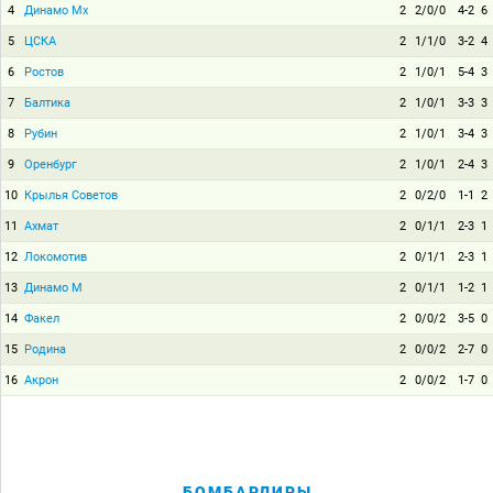
4
Динамо Мх
2
2/0/0
4-2
6
5
ЦСКА
2
1/1/0
3-2
4
6
Ростов
2
1/0/1
5-4
3
7
Балтика
2
1/0/1
3-3
3
8
Рубин
2
1/0/1
3-4
3
9
Оренбург
2
1/0/1
2-4
3
10
Крылья Советов
2
0/2/0
1-1
2
11
Ахмат
2
0/1/1
2-3
1
12
Локомотив
2
0/1/1
2-3
1
13
Динамо М
2
0/1/1
1-2
1
14
Факел
2
0/0/2
3-5
0
15
Родина
2
0/0/2
2-7
0
16
Акрон
2
0/0/2
1-7
0
БОМБАРДИРЫ