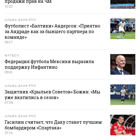
продажи прав на ЧМ
10:22
АЛЬФА-БАНК РПЛ
Футболист «Балтики» Андерсон: «Приятно
за Андраде как за бывшего партнера по
команде»
09:17
ФУТБОЛ
Федерация футбола Мексики выразила
поддержку Инфантино
09:01
АЛЬФА-БАНК РПЛ
Защитник «Крыльев Советов» Божин: «Мы
уже вкатились в сезон»
07:34
АЛЬФА-БАНК РПЛ
Гасилин считает, что Даку станет лучшим
бомбардиром «Спартака»
07:19