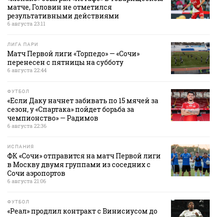
матче, Головин не отметился
результативными действиями
6 августа 23:11
ЛИГА ПАРИ
Матч Первой лиги «Торпедо» — «Сочи»
перенесен с пятницы на субботу
6 августа 22:44
ФУТБОЛ
«Если Даку начнет забивать по 15 мячей за
сезон, у «Спартака» пойдет борьба за
чемпионство» — Радимов
6 августа 22:36
ИСПАНИЯ
ФК «Сочи» отправится на матч Первой лиги
в Москву двумя группами из соседних с
Сочи аэропортов
6 августа 21:06
ФУТБОЛ
«Реал» продлил контракт с Винисиусом до