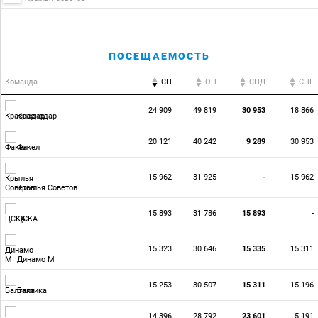
ПОСЕЩАЕМОСТЬ
Команда
СП
ОП
CПД
CПГ
24 909
49 819
30 953
18 866
Краснодар
20 121
40 242
9 289
30 953
Факел
15 962
31 925
-
15 962
Крылья Советов
15 893
31 786
15 893
-
ЦСКА
15 323
30 646
15 335
15 311
Динамо М
15 253
30 507
15 311
15 196
Балтика
14 396
28 792
23 601
5 191