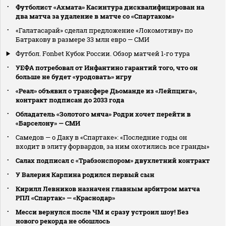
Футболист «Ахмата» Касинтура дисквалифицирован на
два матча за удаление в матче со «Спартаком»
«Галатасарай» сделал предложение «Локомотиву» по
Батракову в размере 33 млн евро — СМИ
Футбол. Fonbet Кубок России. Обзор матчей 1-го тура
УЕФА потребовал от Инфантино гарантий того, что он
больше не будет «уродовать» игру
«Реал» объявил о трансфере Дьоманде из «Лейпцига»,
контракт подписан до 2033 года
Обладатель «Золотого мяча» Родри хочет перейти в
«Барселону» — СМИ
Самедов — о Даку в «Спартаке»: «Последние годы он
входит в элиту форвардов, за ним охотились все гранды»
Салах подписал с «Трабзонспором» двухлетний контракт
У Валерия Карпина родился первый сын
Кирилл Левников назначен главным арбитром матча
РПЛ «Спартак» — «Краснодар»
Месси вернулся после ЧМ и сразу устроил шоу! Без
нового рекорда не обошлось