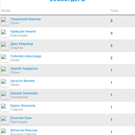
Игрок
Голы
Глушенков Максим
3
Зенит
Кривцов Никита
3
Краснодар
Даку Мирлинд
2
Спартак
Соболев Александр
2
Зенит
Арройо Андерсон
1
Рубин
Аугусто Фелипе
1
Зенит
Бакаев Зелимхан
1
Локомотив
Барко Эсекьель
1
Спартак
Боселли Хуан
1
Краснодар
Витюгов Максим
1
Крылья Советов