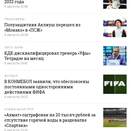
2032 года
6 августа 21:06
ТРАНСФЕРЫ
Полузащитник Аклиуш перешел из
«Монако» в «ПСЖ»
6 августа 20:36
ЛИГА ПАРИ
КДК дисквалифицировал тренера «Уфы»
Тетрадзе на месяц
6 августа 19:41
ФУТБОЛ
В КОНМЕБОЛ заявили, что обеспокоены
постоянными односторонними
действиями ФИФА
6 августа 19:32
АЛЬФА-БАНК РПЛ
«Ахмат» оштрафован на 20 тысяч рублей за
отсутствие горячей воды в раздевалке
«Спартака»
6 августа 19:18