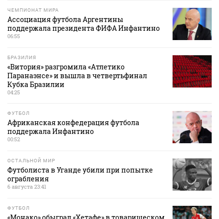
ЧЕМПИОНАТ МИРА
Ассоциация футбола Аргентины
поддержала президента ФИФА Инфантино
06:55
БРАЗИЛИЯ
«Витория» разгромила «Атлетико
Паранаэнсе» и вышла в четвертьфинал
Кубка Бразилии
04:25
ФУТБОЛ
Африканская конфедерация футбола
поддержала Инфантино
00:52
ОСТАЛЬНОЙ МИР
Футболиста в Уганде убили при попытке
ограбления
6 августа 23:41
ФУТБОЛ
«Монако» обыграл «Хетафе» в товарищеском