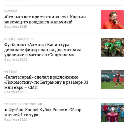
ФУТБОЛ
«Столько лет пристреливался». Карпин
наконец-то дождался мальчика!
6 августа 19:15
АЛЬФА-БАНК РПЛ
Футболист «Ахмата» Касинтура
дисквалифицирован на два матча за
удаление в матче со «Спартаком»
6 августа 19:04
ФУТБОЛ
«Галатасарай» сделал предложение
«Локомотиву» по Батракову в размере 33
млн евро — СМИ
6 августа 18:36
FONBET КУБОК РОССИИ
Футбол. Fonbet Кубок России. Обзор
матчей 1-го тура
6 августа 18:20