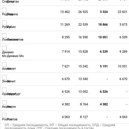
Спартак
13 462
26 925
3 324
23 601
Родина
11 269
22 539
18 866
3 673
Рубин
8 295
16 590
10 051
6 539
Локомотив
7 914
15 828
6 539
9 289
Динамо Мх
7 621
15 242
5 191
10 051
Ахмат
6 670
13 340
-
6 670
Зенит
6 526
13 052
6 526
-
Оренбург
4 382
8 764
4 382
-
Акрон
4 063
8 127
-
4 063
Ростов
СП – Средняя посещаемость, ОП – Общая посещаемость, СПД – Средняя
посещаемость дома, СПГ - Средняя посещаемость в гостях