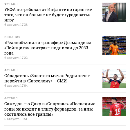
ФУТБОЛ
УЕФА потребовал от Инфантино гарантий
того, что он больше не будет «уродовать»
игру
6 августа 17:36
ИСПАНИЯ
«Реал» объявил о трансфере Дьоманде из
«Лейпцига», контракт подписан до 2033
года
6 августа 17:22
ФУТБОЛ
Обладатель «Золотого мяча» Родри хочет
перейти в «Барселону» — СМИ
6 августа 17:04
ФУТБОЛ
Самедов — о Даку в «Спартаке»: «Последние
годы он входит в элиту форвардов, за ним
охотились все гранды»
6 августа 15:51