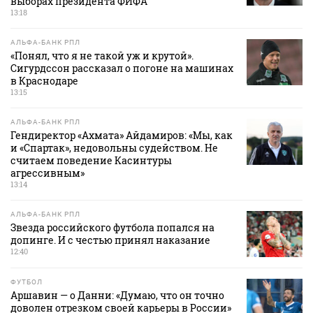
выборах президента ФИФА
13:18
АЛЬФА-БАНК РПЛ
«Понял, что я не такой уж и крутой».
Сигурдссон рассказал о погоне на машинах
в Краснодаре
13:15
АЛЬФА-БАНК РПЛ
Гендиректор «Ахмата» Айдамиров: «Мы, как
и «Спартак», недовольны судейством. Не
считаем поведение Касинтуры
агрессивным»
13:14
АЛЬФА-БАНК РПЛ
Звезда российского футбола попался на
допинге. И с честью принял наказание
12:40
ФУТБОЛ
Аршавин — о Данни: «Думаю, что он точно
доволен отрезком своей карьеры в России»