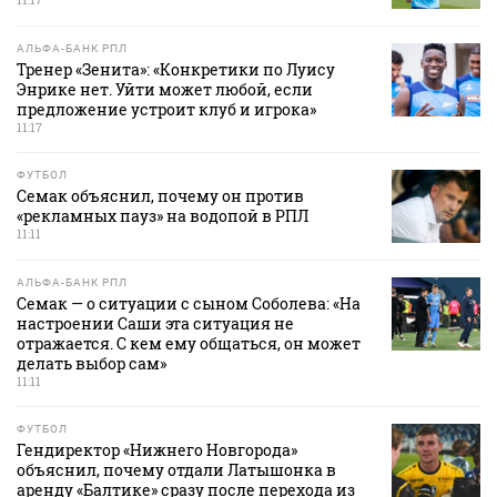
АЛЬФА-БАНК РПЛ
Тренер «Зенита»: «Конкретики по Луису
Энрике нет. Уйти может любой, если
предложение устроит клуб и игрока»
11:17
ФУТБОЛ
Семак объяснил, почему он против
«рекламных пауз» на водопой в РПЛ
11:11
АЛЬФА-БАНК РПЛ
Семак — о ситуации с сыном Соболева: «На
настроении Саши эта ситуация не
отражается. С кем ему общаться, он может
делать выбор сам»
11:11
ФУТБОЛ
Гендиректор «Нижнего Новгорода»
объяснил, почему отдали Латышонка в
аренду «Балтике» сразу после перехода из