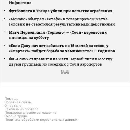
Инфантино
Футболиста в Уганде убили при попытке ограбления
«Монако» обыграл «Хетафе» в товарищеском матче,
Головин не отметился результативными действиями
Матч Первой лиги «Торпедо» — «Сочи» перенесен с
пятницы на субботу
«Если Даку начнет забивать по 15 мячей за сезон, у
«Спартака» пойдет борьба за чемпионство» — Радимов
ФК «Сочи» отправится на матч Первой лиги в Москву
двумя группами из соседних с Сочи аэропортов
ЕЩЕ
Помощь
Обратная связь
О портале
Реклама на портале
Пользовательское соглашение
Охрана труда
Политика обработки персональных данных