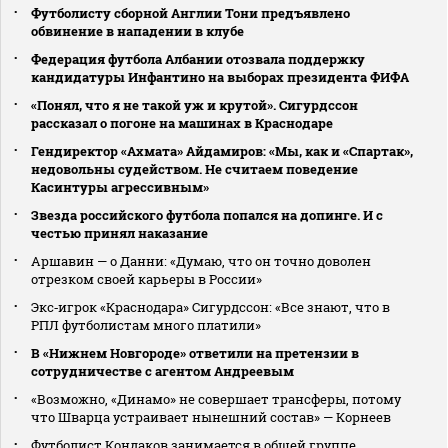
Футболисту сборной Англии Тони предъявлено
обвинение в нападении в клубе
Федерация футбола Албании отозвала поддержку
кандидатуры Инфантино на выборах президента ФИФА
«Понял, что я не такой уж и крутой». Сигурдссон
рассказал о погоне на машинах в Краснодаре
Гендиректор «Ахмата» Айдамиров: «Мы, как и «Спартак»,
недовольны судейством. Не считаем поведение
Касинтуры агрессивным»
Звезда российского футбола попался на допинге. И с
честью принял наказание
Аршавин — о Данни: «Думаю, что он точно доволен
отрезком своей карьеры в России»
Экс‑игрок «Краснодара» Сигурдссон: «Все знают, что в
РПЛ футболистам много платили»
В «Нижнем Новгороде» ответили на претензии в
сотрудничестве с агентом Андреевым
«Возможно, «Динамо» не совершает трансферы, потому
что Шварца устраивает нынешний состав» — Корнеев
Футболист Кондаков занимается в общей группе