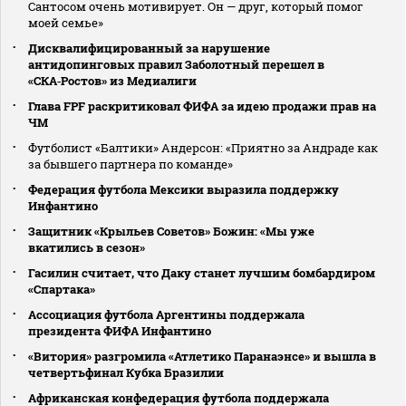
Сантосом очень мотивирует. Он — друг, который помог
моей семье»
Дисквалифицированный за нарушение
антидопинговых правил Заболотный перешел в
«СКА‑Ростов» из Медиалиги
Глава FPF раскритиковал ФИФА за идею продажи прав на
ЧМ
Футболист «Балтики» Андерсон: «Приятно за Андраде как
за бывшего партнера по команде»
Федерация футбола Мексики выразила поддержку
Инфантино
Защитник «Крыльев Советов» Божин: «Мы уже
вкатились в сезон»
Гасилин считает, что Даку станет лучшим бомбардиром
«Спартака»
Ассоциация футбола Аргентины поддержала
президента ФИФА Инфантино
«Витория» разгромила «Атлетико Паранаэнсе» и вышла в
четвертьфинал Кубка Бразилии
Африканская конфедерация футбола поддержала