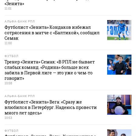
«Зенита»
11:01
АЛЬФА-БАНК РПЛ
Футболист «Зенита» Кондаков избежал
сотрясения в матче с «Балтикой», сообщил
Семак
11:00
ФУТБОЛ
Тренер «Зенита» Семак: «В РПЛ не бывает
слабых команд. «Родина» больше всех
забила в Первой лиге — это уже о чем‑то
говорит»
10:58
АЛЬФА-БАНК РПЛ
Футболист «Зенита» Вега: «Сразу же
влюбился в Петербург. Надеюсь провести
много лет здесь»
10:53
ФУТБОЛ