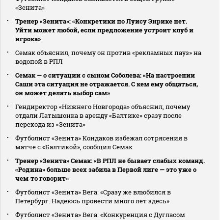
«Зенита»
Тренер «Зенита»: «Конкретики по Луису Энрике нет.
Уйти может любой, если предложение устроит клуб и
игрока»
Семак объяснил, почему он против «рекламных пауз» на
водопой в РПЛ
Семак — о ситуации с сыном Соболева: «На настроении
Саши эта ситуация не отражается. С кем ему общаться,
он может делать выбор сам»
Гендиректор «Нижнего Новгорода» объяснил, почему
отдали Латышонка в аренду «Балтике» сразу после
перехода из «Зенита»
Футболист «Зенита» Кондаков избежал сотрясения в
матче с «Балтикой», сообщил Семак
Тренер «Зенита» Семак: «В РПЛ не бывает слабых команд.
«Родина» больше всех забила в Первой лиге — это уже о
чем‑то говорит»
Футболист «Зенита» Вега: «Сразу же влюбился в
Петербург. Надеюсь провести много лет здесь»
Футболист «Зенита» Вега: «Конкуренция с Дугласом