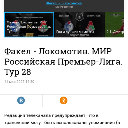
Факел
-
Локомотив
матч-центр
Факел - Локомотив. МИР
Российская Премьер-Лига.
Тур 28
Гол и лучшие моменты
0:1. Дмитри
Факел - Локомотив. МИР
Российская Премьер-Лига.
Тур 28
11 мая 2025 15:50
R
Y
Редакция телеканала предупреждает, что в
трансляции могут быть использованы упоминания (в