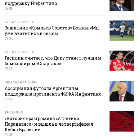
поддержку Инфантино
09:01
АЛЬФА-БАНК РПЛ
Защитник «Крыльев Советов» Божин: «Мы
уже вкатились в сезон»
07:34
АЛЬФА-БАНК РПЛ
Гасилин считает, что Даку станет лучшим
бомбардиром «Спартака»
07:19
ЧЕМПИОНАТ МИРА
Ассоциация футбола Аргентины
поддержала президента ФИФА Инфантино
06:55
БРАЗИЛИЯ
«Витория» разгромила «Атлетико
Паранаэнсе» и вышла в четвертьфинал
Кубка Бразилии
04:25