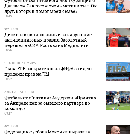
Футболист «Зенита» Вега: «Конкуренция с
Дугласом Сантосом очень мотивирует. Он —
друг, который помог моей семье»
10:45
ФУТБОЛ
Дисквалифицированный за нарушение
антидопинговых правил Заболотный
перешел в «СКА‑Ростов» из Медиалиги
10:26
ЧЕМПИОНАТ МИРА
Глава FPF раскритиковал ФИФА за идею
продажи прав на ЧМ
10:22
АЛЬФА-БАНК РПЛ
Футболист «Балтики» Андерсон: «Приятно
за Андраде как за бывшего партнера по
команде»
09:17
ФУТБОЛ
Федерация футбола Мексики выразила