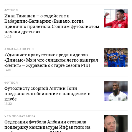
ФУТБОЛ
Инал Танашев — о судействе в
Кабардино‑Балкарии: «Бывало, когда
прилично прилетало. С одним футболистом
начали драться»
14:16
АЛЬФА-БАНК РПЛ
«Удивляет присутствие среди лидеров
«Динамо» Мх и что слишком легко выиграл
«Зенит» — Журавель о старте сезона РПЛ
14:01
ФУТБОЛ
Футболисту сборной Англии Тони
предъявлено обвинение в нападении в
клубе
13:32
ЧЕМПИОНАТ МИРА
Федерация футбола Албании отозвала
поддержку кандидатуры Инфантино на