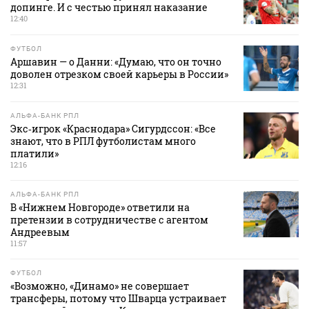
допинге. И с честью принял наказание
12:40
ФУТБОЛ
Аршавин — о Данни: «Думаю, что он точно
доволен отрезком своей карьеры в России»
12:31
АЛЬФА-БАНК РПЛ
Экс‑игрок «Краснодара» Сигурдссон: «Все
знают, что в РПЛ футболистам много
платили»
12:16
АЛЬФА-БАНК РПЛ
В «Нижнем Новгороде» ответили на
претензии в сотрудничестве с агентом
Андреевым
11:57
ФУТБОЛ
«Возможно, «Динамо» не совершает
трансферы, потому что Шварца устраивает