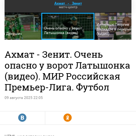
Ахмат
-
Зенит
матч-центр
Интервью Георгия
Очень опасно у ворот
Мелкадзе в перерыве 
Латышонка (видео)
Ваня Дркушич
(видео)
Ахмат - Зенит. Очень
опасно у ворот Латышонка
(видео). МИР Российская
Премьер-Лига. Футбол
09 августа 2025 22:05
R
Y