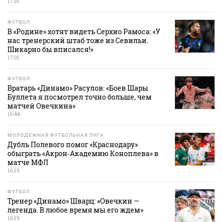
17:16
ФУТБОЛ
В «Родине» хотят видеть Серхио Рамоса: «У
нас тренерский штаб тоже из Севильи.
Шикарно бы вписался!»
17:01
ФУТБОЛ
Вратарь «Динамо» Расулов: «Боев Шары
Буллета я посмотрел точно больше, чем
матчей Овечкина»
16:44
МОЛОДЕЖНАЯ ФУТБОЛЬНАЯ ЛИГА
Дубль Полевого помог «Краснодару»
обыграть «Акрон‑Академию Коноплева» в
матче МФЛ
16:19
ФУТБОЛ
Тренер «Динамо» Шварц: «Овечкин —
легенда. В любое время мы его ждем»
16:19