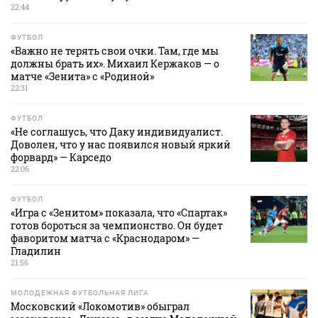
22:44
ФУТБОЛ
«Важно не терять свои очки. Там, где мы
должны брать их». Михаил Кержаков — о
матче «Зенита» с «Родиной»
22:31
ФУТБОЛ
«Не соглашусь, что Даку индивидуалист.
Доволен, что у нас появился новый яркий
форвард» — Карседо
22:06
ФУТБОЛ
«Игра с «Зенитом» показала, что «Спартак»
готов бороться за чемпионство. Он будет
фаворитом матча с «Краснодаром» —
Гладилин
21:56
МОЛОДЕЖНАЯ ФУТБОЛЬНАЯ ЛИГА
Московский «Локомотив» обыграл