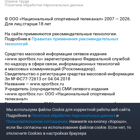
Охрана труда
Политика обработки персональных данных
© ООО «Национальный спортивный телеканал» 2007 — 2026.
Для лиц старше 18 лет
На сайте применяются рекомендательные технологии.
Подробнее в
Правилах применения рекомендательных
технологий
Средство массовой информации сетевое издание
«www.sportbox.ru» зарегистрировано Федеральной службой
по надзору в сфере связи, информационных технологий
и массовых коммуникаций (Роскомнадзор).
Свидетельство о регистрации средства массовой информации
Эл № ФС77-72613 от 04.04.2018
Название — www.sportbox.ru
Учредитель (соучредители) СМИ сетевого издания
«www.sportbox.ru»: ООО «Национальный спортивный
телеканал»
Главный редактор СМИ сетевого издания «www.sportbox.ru»:
Конов В.А.
Мы используем файлы Сookie для корректной работы веб-сайта.
Номер телефона редакции СМИ сетевого издания
Подробнее в
Политике обработки персональных данных
и
«www.sportbox.ru»: +7 (495) 653 8419
Пользовательском соглашении
. Нажмите на кнопку «Хорошо»,
Адрес электронной почты редакции СМИ сетевого издания
если Вы согласны на использование файлов cookie. Если нет, то
«www.sportbox.ru»: editor@sportbox.ru
отключите Cookies в настройках браузера