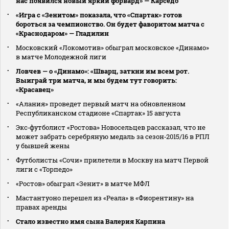
нас появился новый яркий форвард» — Карседо
«Игра с «Зенитом» показала, что «Спартак» готов
бороться за чемпионство. Он будет фаворитом матча с
«Краснодаром» — Гладилин
Московский «Локомотив» обыграл московское «Динамо»
в матче Молодежной лиги
Ловчев — о «Динамо»: «Шварц, заткни им всем рот.
Выиграй три матча, и мы будем тут говорить:
«Красавец»
«Алания» проведет первый матч на обновленном
Республиканском стадионе «Спартак» 15 августа
Экс‑футболист «Ростова» Новосельцев рассказал, что не
может забрать серебряную медаль за сезон‑2015/16 в РПЛ
у бывшей жены
Футболисты «Сочи» прилетели в Москву на матч Первой
лиги с «Торпедо»
«Ростов» обыграл «Зенит» в матче МФЛ
Мастантуоно перешел из «Реала» в «Фиорентину» на
правах аренды
Стало известно имя сына Валерия Карпина