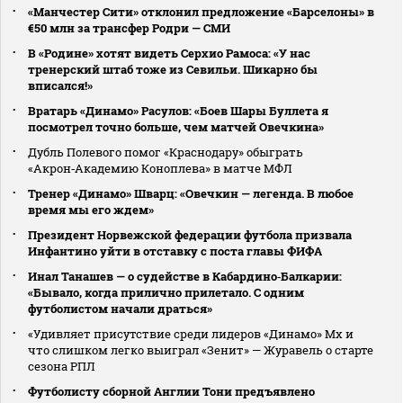
«Манчестер Сити» отклонил предложение «Барселоны» в
€50 млн за трансфер Родри — СМИ
В «Родине» хотят видеть Серхио Рамоса: «У нас
тренерский штаб тоже из Севильи. Шикарно бы
вписался!»
Вратарь «Динамо» Расулов: «Боев Шары Буллета я
посмотрел точно больше, чем матчей Овечкина»
Дубль Полевого помог «Краснодару» обыграть
«Акрон‑Академию Коноплева» в матче МФЛ
Тренер «Динамо» Шварц: «Овечкин — легенда. В любое
время мы его ждем»
Президент Норвежской федерации футбола призвала
Инфантино уйти в отставку с поста главы ФИФА
Инал Танашев — о судействе в Кабардино‑Балкарии:
«Бывало, когда прилично прилетало. С одним
футболистом начали драться»
«Удивляет присутствие среди лидеров «Динамо» Мх и
что слишком легко выиграл «Зенит» — Журавель о старте
сезона РПЛ
Футболисту сборной Англии Тони предъявлено