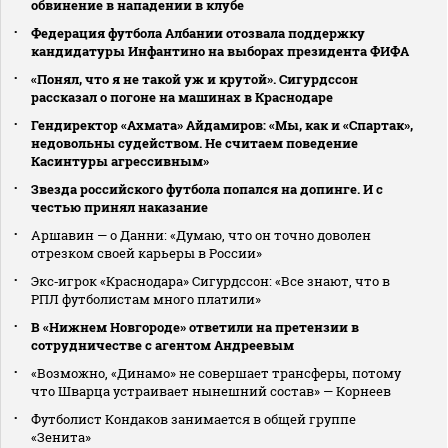
обвинение в нападении в клубе
Федерация футбола Албании отозвала поддержку
кандидатуры Инфантино на выборах президента ФИФА
«Понял, что я не такой уж и крутой». Сигурдссон
рассказал о погоне на машинах в Краснодаре
Гендиректор «Ахмата» Айдамиров: «Мы, как и «Спартак»,
недовольны судейством. Не считаем поведение
Касинтуры агрессивным»
Звезда российского футбола попался на допинге. И с
честью принял наказание
Аршавин — о Данни: «Думаю, что он точно доволен
отрезком своей карьеры в России»
Экс‑игрок «Краснодара» Сигурдссон: «Все знают, что в
РПЛ футболистам много платили»
В «Нижнем Новгороде» ответили на претензии в
сотрудничестве с агентом Андреевым
«Возможно, «Динамо» не совершает трансферы, потому
что Шварца устраивает нынешний состав» — Корнеев
Футболист Кондаков занимается в общей группе
«Зенита»