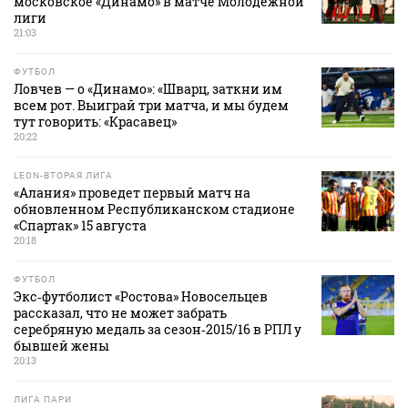
московское «Динамо» в матче Молодежной
лиги
21:03
ФУТБОЛ
Ловчев — о «Динамо»: «Шварц, заткни им
всем рот. Выиграй три матча, и мы будем
тут говорить: «Красавец»
20:22
LEON-ВТОРАЯ ЛИГА
«Алания» проведет первый матч на
обновленном Республиканском стадионе
«Спартак» 15 августа
20:18
ФУТБОЛ
Экс‑футболист «Ростова» Новосельцев
рассказал, что не может забрать
серебряную медаль за сезон‑2015/16 в РПЛ у
бывшей жены
20:13
ЛИГА ПАРИ