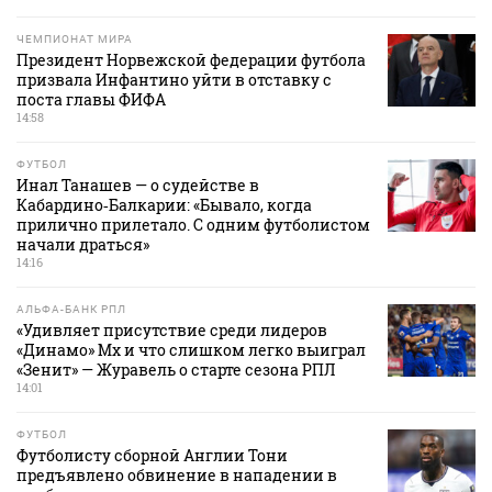
ЧЕМПИОНАТ МИРА
Президент Норвежской федерации футбола
призвала Инфантино уйти в отставку с
поста главы ФИФА
14:58
ФУТБОЛ
Инал Танашев — о судействе в
Кабардино‑Балкарии: «Бывало, когда
прилично прилетало. С одним футболистом
начали драться»
14:16
АЛЬФА-БАНК РПЛ
«Удивляет присутствие среди лидеров
«Динамо» Мх и что слишком легко выиграл
«Зенит» — Журавель о старте сезона РПЛ
14:01
ФУТБОЛ
Футболисту сборной Англии Тони
предъявлено обвинение в нападении в