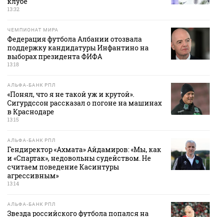
клубе
13:32
ЧЕМПИОНАТ МИРА
Федерация футбола Албании отозвала
поддержку кандидатуры Инфантино на
выборах президента ФИФА
13:18
АЛЬФА-БАНК РПЛ
«Понял, что я не такой уж и крутой».
Сигурдссон рассказал о погоне на машинах
в Краснодаре
13:15
АЛЬФА-БАНК РПЛ
Гендиректор «Ахмата» Айдамиров: «Мы, как
и «Спартак», недовольны судейством. Не
считаем поведение Касинтуры
агрессивным»
13:14
АЛЬФА-БАНК РПЛ
Звезда российского футбола попался на