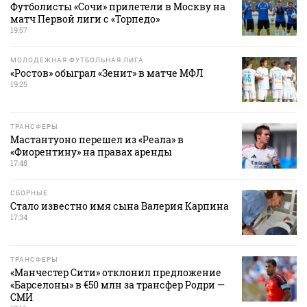
Футболисты «Сочи» прилетели в Москву на
матч Первой лиги с «Торпедо»
19:57
МОЛОДЕЖНАЯ ФУТБОЛЬНАЯ ЛИГА
«Ростов» обыграл «Зенит» в матче МФЛ
19:25
ТРАНСФЕРЫ
Мастантуоно перешел из «Реала» в
«Фиорентину» на правах аренды
17:48
СБОРНЫЕ
Стало известно имя сына Валерия Карпина
17:34
ТРАНСФЕРЫ
«Манчестер Сити» отклонил предложение
«Барселоны» в €50 млн за трансфер Родри —
СМИ