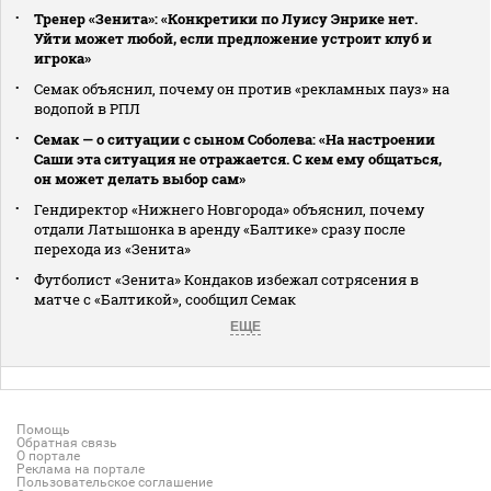
Тренер «Зенита»: «Конкретики по Луису Энрике нет.
Уйти может любой, если предложение устроит клуб и
игрока»
Семак объяснил, почему он против «рекламных пауз» на
водопой в РПЛ
Семак — о ситуации с сыном Соболева: «На настроении
Саши эта ситуация не отражается. С кем ему общаться,
он может делать выбор сам»
Гендиректор «Нижнего Новгорода» объяснил, почему
отдали Латышонка в аренду «Балтике» сразу после
перехода из «Зенита»
Футболист «Зенита» Кондаков избежал сотрясения в
матче с «Балтикой», сообщил Семак
ЕЩЕ
Помощь
Обратная связь
О портале
Реклама на портале
Пользовательское соглашение