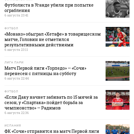
Футболиста в Уганде убили при попытке
ограбления
6 августа 23:41
ФУТБОЛ
«Монако» обыграл «Хетафе» в товарищеском
матче, Головин не отметился
результативными действиями
6 августа 23:11
ЛИГА ПАРИ
Матч Первой лиги «Торпедо» — «Сочи»
перенесен с пятницы на субботу
6 августа 22:44
ФУТБОЛ
«Если Даку начнет забивать по 15 мячей за
сезон, у «Спартака» пойдет борьба за
чемпионство» — Радимов
6 августа 22:36
ИСПАНИЯ
ФК «Сочи» отправится на матч Первой лиги