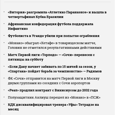
«Витория» разгромила «Атлетико Паранаэнсе» и вышла в
четвертьфинал Кубка Бразилии
Африканская конфедерация футбола поддержала
Инфантино
Футболиста в Уганде убили при попытке ограбления
«Монако» обыграл «Хетафе» в товарищеском матче,
Головин не отметился результативными действиями
Матч Первой лиги «Торпедо» — «Сочи» перенесен с
пятницы на субботу
«Если Даку начнет забивать по 15 мячей за сезон, у
«Спартака» пойдет борьба за чемпионство» — Радимов
ФК «Сочи» отправится на матч Первой лиги в Москву
двумя группами из соседних с Сочи аэропортов
«Реал» продлил контракт с Винисиусом до 2032 года
Полузащитник Аклиуш перешел из «Монако» в «ПСЖ»
КДК дисквалифицировал тренера «Уфы» Тетрадзе на
месяц