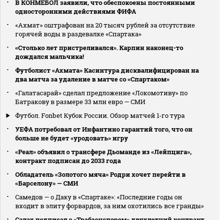
В КОНМЕБОЛ заявили, что обеспокоены постоянными
односторонними действиями ФИФА
«Ахмат» оштрафован на 20 тысяч рублей за отсутствие
горячей воды в раздевалке «Спартака»
«Столько лет пристреливался». Карпин наконец-то
дождался мальчика!
Футболист «Ахмата» Касинтура дисквалифицирован на
два матча за удаление в матче со «Спартаком»
«Галатасарай» сделал предложение «Локомотиву» по
Батракову в размере 33 млн евро — СМИ
Футбол. Fonbet Кубок России. Обзор матчей 1-го тура
УЕФА потребовал от Инфантино гарантий того, что он
больше не будет «уродовать» игру
«Реал» объявил о трансфере Дьоманде из «Лейпцига»,
контракт подписан до 2033 года
Обладатель «Золотого мяча» Родри хочет перейти в
«Барселону» — СМИ
Самедов — о Даку в «Спартаке»: «Последние годы он
входит в элиту форвардов, за ним охотились все гранды»
Салах подписал с «Трабзонспором» двухлетний контракт