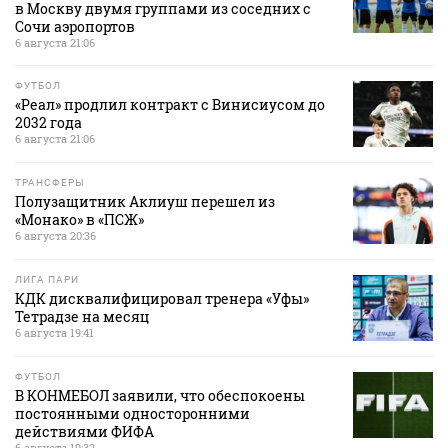
в Москву двумя группами из соседних с
Сочи аэропортов
6 августа 21:06
ФУТБОЛ
«Реал» продлил контракт с Винисиусом до
2032 года
6 августа 21:06
ТРАНСФЕРЫ
Полузащитник Аклиуш перешел из
«Монако» в «ПСЖ»
6 августа 20:36
ЛИГА ПАРИ
КДК дисквалифицировал тренера «Уфы»
Тетрадзе на месяц
6 августа 19:41
ФУТБОЛ
В КОНМЕБОЛ заявили, что обеспокоены
постоянными односторонними
действиями ФИФА
6 августа 19:32