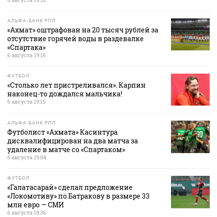
АЛЬФА-БАНК РПЛ
«Ахмат» оштрафован на 20 тысяч рублей за
отсутствие горячей воды в раздевалке
«Спартака»
6 августа 19:18
ФУТБОЛ
«Столько лет пристреливался». Карпин
наконец-то дождался мальчика!
6 августа 19:15
АЛЬФА-БАНК РПЛ
Футболист «Ахмата» Касинтура
дисквалифицирован на два матча за
удаление в матче со «Спартаком»
6 августа 19:04
ФУТБОЛ
«Галатасарай» сделал предложение
«Локомотиву» по Батракову в размере 33
млн евро — СМИ
6 августа 18:36