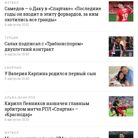
ФУТБОЛ
Самедов — о Даку в «Спартаке»: «Последние
годы он входит в элиту форвардов, за ним
охотились все гранды»
6 августа 15:51
ТУРЦИЯ
Салах подписал с «Трабзонспором»
двухлетний контракт
6 августа 15:47
СБОРНЫЕ
У Валерия Карпина родился первый сын
6 августа 15:43
АЛЬФА-БАНК РПЛ
Кирилл Левников назначен главным
арбитром матча РПЛ «Спартак» —
«Краснодар»
6 августа 15:15
ФУТБОЛ