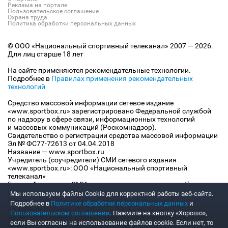
Реклама на портале
Пользовательское соглашение
Охрана труда
Политика обработки персональных данных
© ООО «Национальный спортивный телеканал» 2007 — 2026.
Для лиц старше 18 лет
На сайте применяются рекомендательные технологии.
Подробнее в
Правилах применения рекомендательных
технологий
Средство массовой информации сетевое издание
«www.sportbox.ru» зарегистрировано Федеральной службой
по надзору в сфере связи, информационных технологий
и массовых коммуникаций (Роскомнадзор).
Свидетельство о регистрации средства массовой информации
Эл № ФС77-72613 от 04.04.2018
Название — www.sportbox.ru
Учредитель (соучредители) СМИ сетевого издания
«www.sportbox.ru»: ООО «Национальный спортивный
телеканал»
Главный редактор СМИ сетевого издания «www.sportbox.ru»:
Конов В.А.
Мы используем файлы Сookie для корректной работы веб-сайта.
Номер телефона редакции СМИ сетевого издания
Подробнее в
Политике обработки персональных данных
и
«www.sportbox.ru»: +7 (495) 653 8419
Пользовательском соглашении
. Нажмите на кнопку «Хорошо»,
Адрес электронной почты редакции СМИ сетевого издания
если Вы согласны на использование файлов cookie. Если нет, то
«www.sportbox.ru»: editor@sportbox.ru