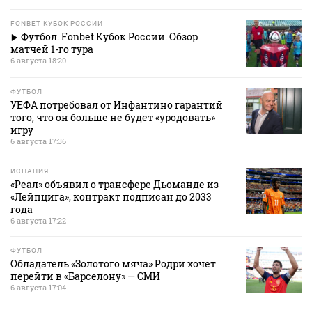
FONBET КУБОК РОССИИ
Футбол. Fonbet Кубок России. Обзор
матчей 1-го тура
6 августа 18:20
ФУТБОЛ
УЕФА потребовал от Инфантино гарантий
того, что он больше не будет «уродовать»
игру
6 августа 17:36
ИСПАНИЯ
«Реал» объявил о трансфере Дьоманде из
«Лейпцига», контракт подписан до 2033
года
6 августа 17:22
ФУТБОЛ
Обладатель «Золотого мяча» Родри хочет
перейти в «Барселону» — СМИ
6 августа 17:04