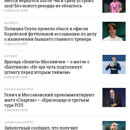
Месси вернулся после ЧМ и сразу устроил
шоу! Без нового рекорда не обошлось
6 августа 15:05
ФУТБОЛ
Полиция Сеула провела обыск в офисах
Корейской футбольной ассоциации по делу
о назначении бывшего главного тренера
6 августа 14:55
ФУТБОЛ
Вратарь «Зенита» Москвичев — о матче с
«Балтикой»: «Не зря чуть подтолкнул
штангу перед вторым таймом»
6 августа 14:46
АЛЬФА-БАНК РПЛ
Генич и Моссаковский прокомментируют
матч «Спартак» — «Краснодар» в третьем
туре РПЛ
6 августа 14:18
АЛЬФА-БАНК РПЛ
Заболотный сообщил, что получил