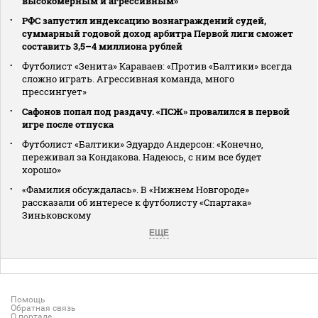
высокомерным и агрессивным»
РФС запустил индексацию вознаграждений судей,
суммарный годовой доход арбитра Первой лиги сможет
составить 3,5–4 миллиона рублей
Футболист «Зенита» Караваев: «Против «Балтики» всегда
сложно играть. Агрессивная команда, много
прессингует»
Сафонов попал под раздачу. «ПСЖ» провалился в первой
игре после отпуска
Футболист «Балтики» Эдуардо Андерсон: «Конечно,
переживал за Кондакова. Надеюсь, с ним все будет
хорошо»
«Фамилия обсуждалась». В «Нижнем Новгороде»
рассказали об интересе к футболисту «Спартака»
Зиньковскому
ЕЩЕ
Помощь
Обратная связь
О портале