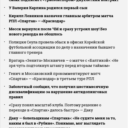
У Валерия Карпина родился первый сын
Кирилл Левников назначен главным арбитром матча
РПЛ «Спартак» — «Краснодар»
Месси вернулся после ЧМ и сразу устроил шоу! Без
нового рекорда не обошлось
Полиция Сеула провела обыск в офисах Корейской
футбольной ассоциации по делу о назначении бывшего
главного тренера
Вратарь «Зенита» Москвичев — о матче с «Балтикой»: «Не
зря чуть подтолкнул штангу перед вторым таймом»
Генич и Моссаковский прокомментируют матч
«Спартак» — «Краснодар» в третьем туре РПЛ
Заболотный сообщил, что получил шестимесячную
дисквалификацию за нарушение антидопинговых
правил
«Сразу понял масштаб клуба. Поэтому решение о
переходе в «Спартак» далось быстро» — Даку
Даку — болельщикам «Спартака»: «Не судите меня за то,
каким я был в «Рубине». Понимаю, мог выглядеть