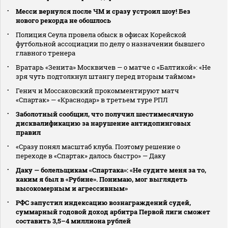
Месси вернулся после ЧМ и сразу устроил шоу! Без
нового рекорда не обошлось
Полиция Сеула провела обыск в офисах Корейской
футбольной ассоциации по делу о назначении бывшего
главного тренера
Вратарь «Зенита» Москвичев — о матче с «Балтикой»: «Не
зря чуть подтолкнул штангу перед вторым таймом»
Генич и Моссаковский прокомментируют матч
«Спартак» — «Краснодар» в третьем туре РПЛ
Заболотный сообщил, что получил шестимесячную
дисквалификацию за нарушение антидопинговых
правил
«Сразу понял масштаб клуба. Поэтому решение о
переходе в «Спартак» далось быстро» — Даку
Даку — болельщикам «Спартака»: «Не судите меня за то,
каким я был в «Рубине». Понимаю, мог выглядеть
высокомерным и агрессивным»
РФС запустил индексацию вознаграждений судей,
суммарный годовой доход арбитра Первой лиги сможет
составить 3,5–4 миллиона рублей