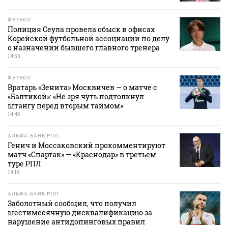
ФУТБОЛ
Полиция Сеула провела обыск в офисах
Корейской футбольной ассоциации по делу
о назначении бывшего главного тренера
14:55
ФУТБОЛ
Вратарь «Зенита» Москвичев — о матче с
«Балтикой»: «Не зря чуть подтолкнул
штангу перед вторым таймом»
14:46
АЛЬФА-БАНК РПЛ
Генич и Моссаковский прокомментируют
матч «Спартак» — «Краснодар» в третьем
туре РПЛ
14:18
АЛЬФА-БАНК РПЛ
Заболотный сообщил, что получил
шестимесячную дисквалификацию за
нарушение антидопинговых правил