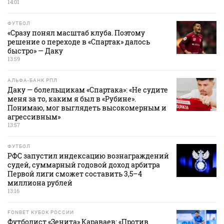
14:01
ФУТБОЛ
«Сразу понял масштаб клуба. Поэтому
решение о переходе в «Спартак» далось
быстро» — Даку
13:59
АЛЬФА-БАНК РПЛ
Даку — болельщикам «Спартака»: «Не судите
меня за то, каким я был в «Рубине».
Понимаю, мог выглядеть высокомерным и
агрессивным»
13:57
ФУТБОЛ
РФС запустил индексацию вознаграждений
судей, суммарный годовой доход арбитра
Первой лиги сможет составить 3,5–4
миллиона рублей
13:16
FONBET КУБОК РОССИИ
Футболист «Зенита» Караваев: «Против