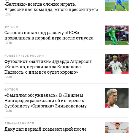
«Балтики» всегда сложно играть.
Агрессивная команда, много прессингует»
12:51
ФУТБОЛ
Сафонов попал под раздачу. «ПСЖ»
провалился в первой игре после отпуска
12:46
FONBET КУБОК РОССИИ
Футболист «Балтики» Эдуардо Андерсон:
«Конечно, переживал за Кондакова.
Надеюсь, с ним все будет хорошо»
12:38
ФУТБОЛ
«Фамилия обсуждалась». В «Нижнем
Новгороде» рассказали об интересе к
футболисту «Спартака» Зиньковскому
12:36
АЛЬФА-БАНК РПЛ
Даку дал первый комментарий после