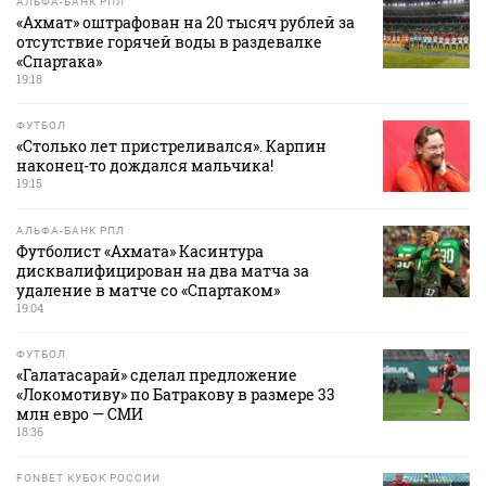
АЛЬФА-БАНК РПЛ
«Ахмат» оштрафован на 20 тысяч рублей за
отсутствие горячей воды в раздевалке
«Спартака»
19:18
ФУТБОЛ
«Столько лет пристреливался». Карпин
наконец-то дождался мальчика!
19:15
АЛЬФА-БАНК РПЛ
Футболист «Ахмата» Касинтура
дисквалифицирован на два матча за
удаление в матче со «Спартаком»
19:04
ФУТБОЛ
«Галатасарай» сделал предложение
«Локомотиву» по Батракову в размере 33
млн евро — СМИ
18:36
FONBET КУБОК РОССИИ