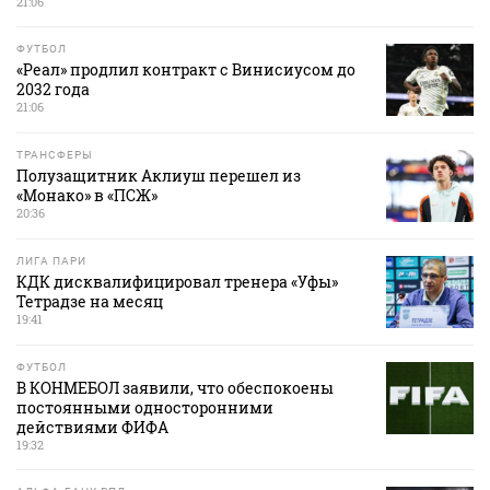
21:06
ФУТБОЛ
«Реал» продлил контракт с Винисиусом до
2032 года
21:06
ТРАНСФЕРЫ
Полузащитник Аклиуш перешел из
«Монако» в «ПСЖ»
20:36
ЛИГА ПАРИ
КДК дисквалифицировал тренера «Уфы»
Тетрадзе на месяц
19:41
ФУТБОЛ
В КОНМЕБОЛ заявили, что обеспокоены
постоянными односторонними
действиями ФИФА
19:32