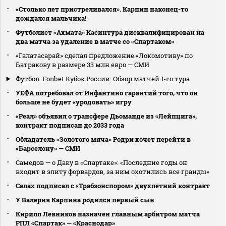
«Столько лет пристреливался». Карпин наконец-то
дождался мальчика!
Футболист «Ахмата» Касинтура дисквалифицирован на
два матча за удаление в матче со «Спартаком»
«Галатасарай» сделал предложение «Локомотиву» по
Батракову в размере 33 млн евро — СМИ
Футбол. Fonbet Кубок России. Обзор матчей 1-го тура
УЕФА потребовал от Инфантино гарантий того, что он
больше не будет «уродовать» игру
«Реал» объявил о трансфере Дьоманде из «Лейпцига»,
контракт подписан до 2033 года
Обладатель «Золотого мяча» Родри хочет перейти в
«Барселону» — СМИ
Самедов — о Даку в «Спартаке»: «Последние годы он
входит в элиту форвардов, за ним охотились все гранды»
Салах подписал с «Трабзонспором» двухлетний контракт
У Валерия Карпина родился первый сын
Кирилл Левников назначен главным арбитром матча
РПЛ «Спартак» — «Краснодар»