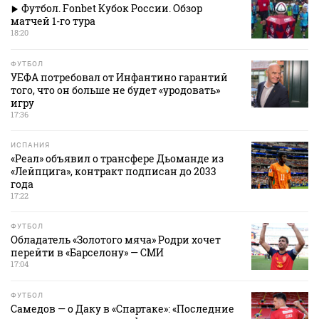
Футбол. Fonbet Кубок России. Обзор
матчей 1-го тура
18:20
ФУТБОЛ
УЕФА потребовал от Инфантино гарантий
того, что он больше не будет «уродовать»
игру
17:36
ИСПАНИЯ
«Реал» объявил о трансфере Дьоманде из
«Лейпцига», контракт подписан до 2033
года
17:22
ФУТБОЛ
Обладатель «Золотого мяча» Родри хочет
перейти в «Барселону» — СМИ
17:04
ФУТБОЛ
Самедов — о Даку в «Спартаке»: «Последние