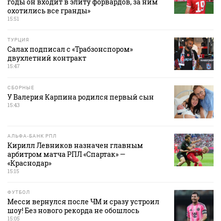
годы он входит в элиту форвардов, за ним
охотились все гранды»
15:51
ТУРЦИЯ
Салах подписал с «Трабзонспором»
двухлетний контракт
15:47
СБОРНЫЕ
У Валерия Карпина родился первый сын
15:43
АЛЬФА-БАНК РПЛ
Кирилл Левников назначен главным
арбитром матча РПЛ «Спартак» —
«Краснодар»
15:15
ФУТБОЛ
Месси вернулся после ЧМ и сразу устроил
шоу! Без нового рекорда не обошлось
15:05