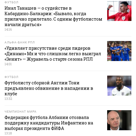
ФУТБОЛ
Инал Танашев — о судействе в
Кабардино‑Балкарии: «Бывало, когда
прилично прилетало. С одним футболистом
начали драться»
14:16
АЛЬФА-БАНК РПЛ
«Удивляет присутствие среди лидеров
«Динамо» Мх и что слишком легко выиграл
«Зенит» — Журавель о старте сезона РПЛ
14:01
ФУТБОЛ
Футболисту сборной Англии Тони
предъявлено обвинение в нападении в
клубе
13:32
ЧЕМПИОНАТ МИРА
Федерация футбола Албании отозвала
поддержку кандидатуры Инфантино на
выборах президента ФИФА
13:18