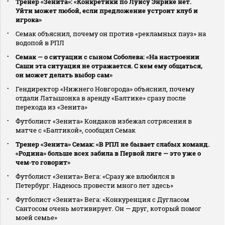
Тренер «Зенита»: «Конкретики по Луису Энрике нет.
Уйти может любой, если предложение устроит клуб и
игрока»
Семак объяснил, почему он против «рекламных пауз» на
водопой в РПЛ
Семак — о ситуации с сыном Соболева: «На настроении
Саши эта ситуация не отражается. С кем ему общаться,
он может делать выбор сам»
Гендиректор «Нижнего Новгорода» объяснил, почему
отдали Латышонка в аренду «Балтике» сразу после
перехода из «Зенита»
Футболист «Зенита» Кондаков избежал сотрясения в
матче с «Балтикой», сообщил Семак
Тренер «Зенита» Семак: «В РПЛ не бывает слабых команд.
«Родина» больше всех забила в Первой лиге — это уже о
чем‑то говорит»
Футболист «Зенита» Вега: «Сразу же влюбился в
Петербург. Надеюсь провести много лет здесь»
Футболист «Зенита» Вега: «Конкуренция с Дугласом
Сантосом очень мотивирует. Он — друг, который помог
моей семье»