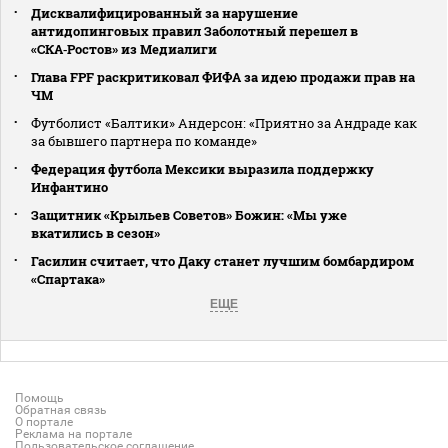
Дисквалифицированный за нарушение
антидопинговых правил Заболотный перешел в
«СКА‑Ростов» из Медиалиги
Глава FPF раскритиковал ФИФА за идею продажи прав на
ЧМ
Футболист «Балтики» Андерсон: «Приятно за Андраде как
за бывшего партнера по команде»
Федерация футбола Мексики выразила поддержку
Инфантино
Защитник «Крыльев Советов» Божин: «Мы уже
вкатились в сезон»
Гасилин считает, что Даку станет лучшим бомбардиром
«Спартака»
ЕЩЕ
Помощь
Обратная связь
О портале
Реклама на портале
Пользовательское соглашение