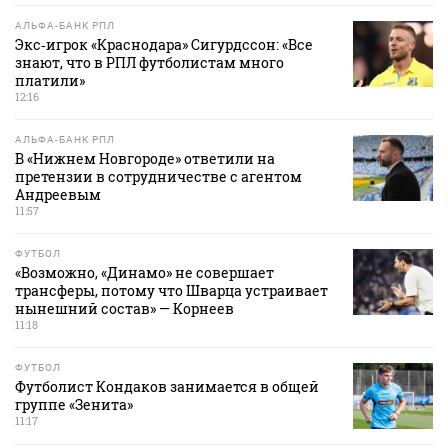
АЛЬФА-БАНК РПЛ
Экс‑игрок «Краснодара» Сигурдссон: «Все
знают, что в РПЛ футболистам много
платили»
12:16
АЛЬФА-БАНК РПЛ
В «Нижнем Новгороде» ответили на
претензии в сотрудничестве с агентом
Андреевым
11:57
ФУТБОЛ
«Возможно, «Динамо» не совершает
трансферы, потому что Шварца устраивает
нынешний состав» — Корнеев
11:18
ФУТБОЛ
Футболист Кондаков занимается в общей
группе «Зенита»
11:17