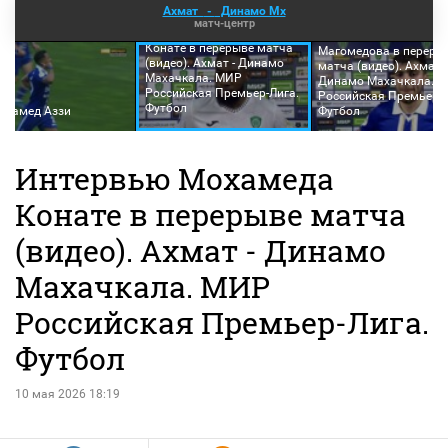
Ахмат
-
Динамо Мх
матч-центр
Интервью Мохамеда
Интервью Ражаба
Конате в перерыве матча
Магомедова в переры
(видео). Ахмат - Динамо
матча (видео). Ахмат -
Махачкала. МИР
Динамо Махачкала. 
Российская Премьер-Лига.
Российская Премьер-Л
Футбол
Мохамед Аззи
Футбол
Интервью Мохамеда
Конате в перерыве матча
(видео). Ахмат - Динамо
Махачкала. МИР
Российская Премьер-Лига.
Футбол
10 мая 2026 18:19