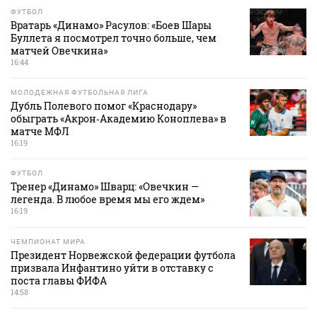
ФУТБОЛ
Вратарь «Динамо» Расулов: «Боев Шары
Буллета я посмотрел точно больше, чем
матчей Овечкина»
16:44
МОЛОДЕЖНАЯ ФУТБОЛЬНАЯ ЛИГА
Дубль Полевого помог «Краснодару»
обыграть «Акрон‑Академию Коноплева» в
матче МФЛ
16:19
ФУТБОЛ
Тренер «Динамо» Шварц: «Овечкин —
легенда. В любое время мы его ждем»
16:19
ЧЕМПИОНАТ МИРА
Президент Норвежской федерации футбола
призвала Инфантино уйти в отставку с
поста главы ФИФА
14:58