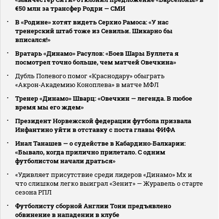
€50 млн за трансфер Родри — СМИ
В «Родине» хотят видеть Серхио Рамоса: «У нас
тренерский штаб тоже из Севильи. Шикарно бы
вписался!»
Вратарь «Динамо» Расулов: «Боев Шары Буллета я
посмотрел точно больше, чем матчей Овечкина»
Дубль Полевого помог «Краснодару» обыграть
«Акрон‑Академию Коноплева» в матче МФЛ
Тренер «Динамо» Шварц: «Овечкин — легенда. В любое
время мы его ждем»
Президент Норвежской федерации футбола призвала
Инфантино уйти в отставку с поста главы ФИФА
Инал Танашев — о судействе в Кабардино‑Балкарии:
«Бывало, когда прилично прилетало. С одним
футболистом начали драться»
«Удивляет присутствие среди лидеров «Динамо» Мх и
что слишком легко выиграл «Зенит» — Журавель о старте
сезона РПЛ
Футболисту сборной Англии Тони предъявлено
обвинение в нападении в клубе