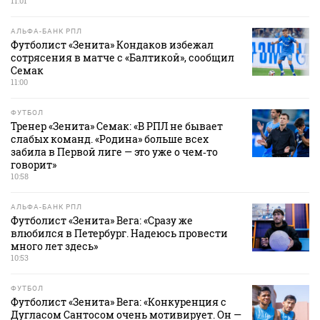
11:01
АЛЬФА-БАНК РПЛ
Футболист «Зенита» Кондаков избежал
сотрясения в матче с «Балтикой», сообщил
Семак
11:00
ФУТБОЛ
Тренер «Зенита» Семак: «В РПЛ не бывает
слабых команд. «Родина» больше всех
забила в Первой лиге — это уже о чем‑то
говорит»
10:58
АЛЬФА-БАНК РПЛ
Футболист «Зенита» Вега: «Сразу же
влюбился в Петербург. Надеюсь провести
много лет здесь»
10:53
ФУТБОЛ
Футболист «Зенита» Вега: «Конкуренция с
Дугласом Сантосом очень мотивирует. Он —