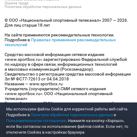
Охрана труда
Политика обработки персональных данных
© ООО «Национальный спортивный телеканал» 2007 — 2026.
Для лиц старше 18 лет
На сайте применяются рекомендательные технологии.
Подробнее в
Правилах применения рекомендательных
технологий
Средство массовой информации сетевое издание
«www.sportbox.ru» зарегистрировано Федеральной службой
по надзору в сфере связи, информационных технологий
и массовых коммуникаций (Роскомнадзор).
Свидетельство о регистрации средства массовой информации
Эл № ФС77-72613 от 04.04.2018
Название — www.sportbox.ru
Учредитель (соучредители) СМИ сетевого издания
«www.sportbox.ru»: ООО «Национальный спортивный
телеканал»
Главный редактор СМИ сетевого издания «www.sportbox.ru»:
Конов В.А.
Мы используем файлы Сookie для корректной работы веб-сайта.
Номер телефона редакции СМИ сетевого издания
Подробнее в
Политике обработки персональных данных
и
«www.sportbox.ru»: +7 (495) 653 8419
Пользовательском соглашении
. Нажмите на кнопку «Хорошо»,
Адрес электронной почты редакции СМИ сетевого издания
если Вы согласны на использование файлов cookie. Если нет, то
«www.sportbox.ru»: editor@sportbox.ru
отключите Cookies в настройках браузера