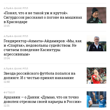
АЛЬФА-БАНК РПЛ
«Понял, что я не такой уж и крутой».
Сигурдссон рассказал о погоне на машинах
в Краснодаре
13:15
АЛЬФА-БАНК РПЛ
Гендиректор «Ахмата» Айдамиров: «Мы, как
и «Спартак», недовольны судейством. Не
считаем поведение Касинтуры
агрессивным»
13:14
АЛЬФА-БАНК РПЛ
Звезда российского футбола попался на
допинге. И с честью принял наказание
12:40
ФУТБОЛ
Аршавин — о Данни: «Думаю, что он точно
доволен отрезком своей карьеры в России»
12:31