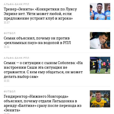
АЛЬФА-БАНК РПЛ
Тренер «Зенита»: «Конкретики по Луису
Энрике нет. Уйти может любой, если
предложение устроит клуб и игрока»
11:17
ФУТБОЛ
Семак объяснил, почему он против
«рекламных пауз» на водопой в РПЛ
11:11
АЛЬФА-БАНК РПЛ
Семак — о ситуации с сыном Соболева: «На
настроении Саши эта ситуация не
отражается. С кем ему общаться, он может
делать выбор сам»
11:11
ФУТБОЛ
Гендиректор «Нижнего Новгорода»
объяснил, почему отдали Латышонка в
аренду «Балтике» сразу после перехода из
«Зенита»