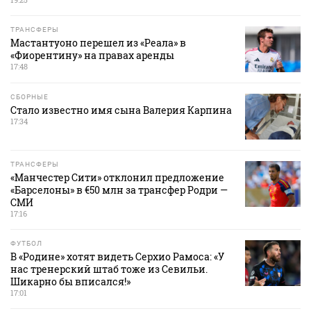
ТРАНСФЕРЫ
Мастантуоно перешел из «Реала» в
«Фиорентину» на правах аренды
17:48
СБОРНЫЕ
Стало известно имя сына Валерия Карпина
17:34
ТРАНСФЕРЫ
«Манчестер Сити» отклонил предложение
«Барселоны» в €50 млн за трансфер Родри —
СМИ
17:16
ФУТБОЛ
В «Родине» хотят видеть Серхио Рамоса: «У
нас тренерский штаб тоже из Севильи.
Шикарно бы вписался!»
17:01