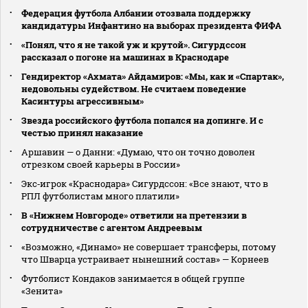
Федерация футбола Албании отозвала поддержку
кандидатуры Инфантино на выборах президента ФИФА
«Понял, что я не такой уж и крутой». Сигурдссон
рассказал о погоне на машинах в Краснодаре
Гендиректор «Ахмата» Айдамиров: «Мы, как и «Спартак»,
недовольны судейством. Не считаем поведение
Касинтуры агрессивным»
Звезда российского футбола попался на допинге. И с
честью принял наказание
Аршавин — о Данни: «Думаю, что он точно доволен
отрезком своей карьеры в России»
Экс‑игрок «Краснодара» Сигурдссон: «Все знают, что в
РПЛ футболистам много платили»
В «Нижнем Новгороде» ответили на претензии в
сотрудничестве с агентом Андреевым
«Возможно, «Динамо» не совершает трансферы, потому
что Шварца устраивает нынешний состав» — Корнеев
Футболист Кондаков занимается в общей группе
«Зенита»