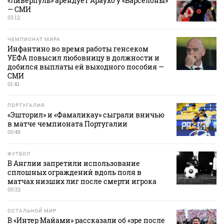
«Ливерпуль» арендует Араухо у «Барселоны»
— СМИ
03:12
ЧЕМПИОНАТ МИРА
Инфантино во время работы генсеком
УЕФА повысил любовницу в должности и
добился выплаты ей выходного пособия —
СМИ
01:41
ПОРТУГАЛИЯ
«Эшторил» и «Фамаликау» сыграли вничью
в матче чемпионата Португалии
00:48
ФУТБОЛ
В Англии запретили использование
сплошных ограждений вдоль поля в
матчах низших лиг после смерти игрока
00:32
ОСТАЛЬНОЙ МИР
В «Интер Майами» рассказали об «эре после