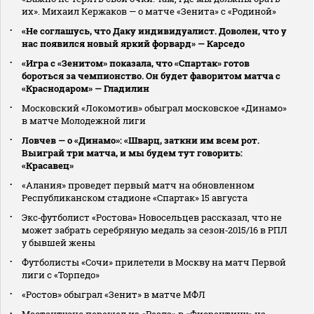
их». Михаил Кержаков — о матче «Зенита» с «Родиной»
«Не соглашусь, что Даку индивидуалист. Доволен, что у
нас появился новый яркий форвард» — Карседо
«Игра с «Зенитом» показала, что «Спартак» готов
бороться за чемпионство. Он будет фаворитом матча с
«Краснодаром» — Гладилин
Московский «Локомотив» обыграл московское «Динамо»
в матче Молодежной лиги
Ловчев — о «Динамо»: «Шварц, заткни им всем рот.
Выиграй три матча, и мы будем тут говорить:
«Красавец»
«Алания» проведет первый матч на обновленном
Республиканском стадионе «Спартак» 15 августа
Экс‑футболист «Ростова» Новосельцев рассказал, что не
может забрать серебряную медаль за сезон‑2015/16 в РПЛ
у бывшей жены
Футболисты «Сочи» прилетели в Москву на матч Первой
лиги с «Торпедо»
«Ростов» обыграл «Зенит» в матче МФЛ
Мастантуоно перешел из «Реала» в «Фиорентину» на