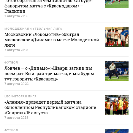
готов бороться за чемпионство. Он будет
фаворитом матча с «Краснодаром» —
Гладилин
7 августа 21:56
МОЛОДЕЖНАЯ ФУТБОЛЬНАЯ ЛИГА
Московский «Локомотив» обыграл
московское «Динамо» в матче Молодежной
лиги
7 августа 21:03
ФУТБОЛ
Ловчев — о «Динамо»: «Шварц, заткни им
всем рот. Выиграй три матча, и мы будем
тут говорить: «Красавец»
7 августа 20:22
LEON-ВТОРАЯ ЛИГА
«Алания» проведет первый матч на
обновленном Республиканском стадионе
«Спартак» 15 августа
7 августа 20:18
ФУТБОЛ