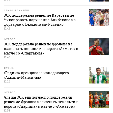
АЛЬФА-БАНК РПЛ
ЭСК поддержала решение Карасева не
фиксировать нарушение Алибекова на
форварде «Локомотива» Руденко
12:46
ФУТБОЛ
ЭСК поддержала решение Фролова не
назначать пенальти в ворота «Ахмата» в
матче со «Спартаком»
12:40
ФУТБОЛ
«Родина» арендовала нападающего
«Ахмата» Мансилью
12:24
ФУТБОЛ
Члены ЭСК единогласно поддержали
решение Фролова назначить пенальти в
ворота «Спартака» в матче с «Ахматом»
12:14