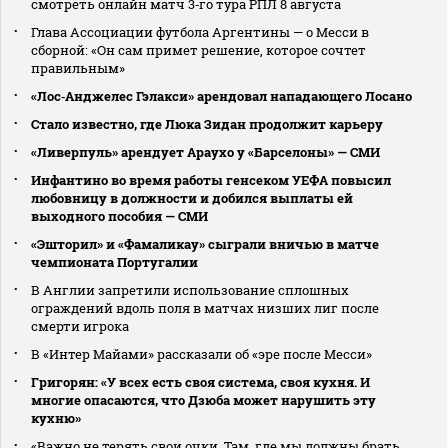
смотреть онлайн матч 3‑го тура РПЛ 8 августа
Глава Ассоциации футбола Аргентины — о Месси в
сборной: «Он сам примет решение, которое сочтет
правильным»
«Лос‑Анджелес Гэлакси» арендовал нападающего Лосано
Стало известно, где Люка Зидан продолжит карьеру
«Ливерпуль» арендует Араухо у «Барселоны» — СМИ
Инфантино во время работы генсеком УЕФА повысил
любовницу в должности и добился выплаты ей
выходного пособия — СМИ
«Эшторил» и «Фамаликау» сыграли вничью в матче
чемпионата Португалии
В Англии запретили использование сплошных
ограждений вдоль поля в матчах низших лиг после
смерти игрока
В «Интер Майами» рассказали об «эре после Месси»
Григорян: «У всех есть своя система, своя кухня. И
многие опасаются, что Дзюба может нарушить эту
кухню»
«Важно не терять свои очки. Там, где мы должны брать