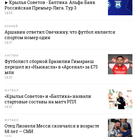
Крылья Советов - Балтика. Альфа-Банк
Российская Премьер-Лига. Тур 3
14:54
ХОККЕЙ
Аршавин ответил Овечкину, что футбол является
спортом номер один
14:37
АНГЛИЯ
Футболист сборной Бразилии Гимараеш
перешел из «Ньюкасла» в «Арсенал» за £75
млн
14:35
ФУТБОЛ
«Крылья Советов» и «Балтика» назвали
стартовые составы на матч РПЛ
14:16
ФУТБОЛ
Отец Лионеля Месси скончался в возрасте
68 лет — СМИ
13:51