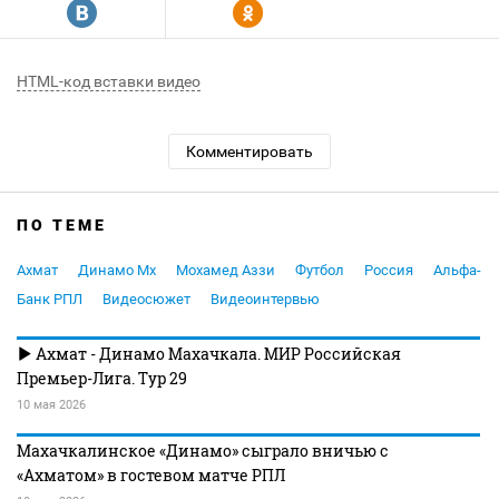
R
Y
HTML-код вставки видео
Комментировать
ПО ТЕМЕ
Ахмат
Динамо Мх
Мохамед Аззи
Футбол
Россия
Альфа-
Банк РПЛ
Видеосюжет
Видеоинтервью
Ахмат - Динамо Махачкала. МИР Российская
Премьер-Лига. Тур 29
10 мая 2026
Махачкалинское «Динамо» сыграло вничью с
«Ахматом» в гостевом матче РПЛ