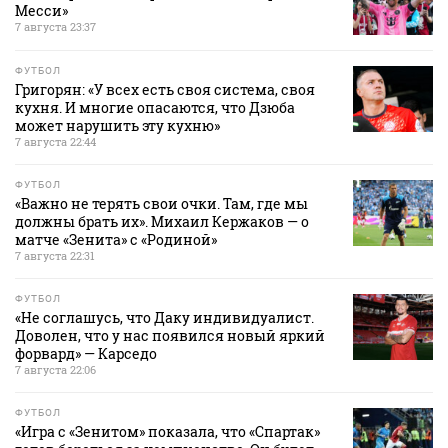
Месси»
7 августа 23:37
ФУТБОЛ
Григорян: «У всех есть своя система, своя
кухня. И многие опасаются, что Дзюба
может нарушить эту кухню»
7 августа 22:44
ФУТБОЛ
«Важно не терять свои очки. Там, где мы
должны брать их». Михаил Кержаков — о
матче «Зенита» с «Родиной»
7 августа 22:31
ФУТБОЛ
«Не соглашусь, что Даку индивидуалист.
Доволен, что у нас появился новый яркий
форвард» — Карседо
7 августа 22:06
ФУТБОЛ
«Игра с «Зенитом» показала, что «Спартак»