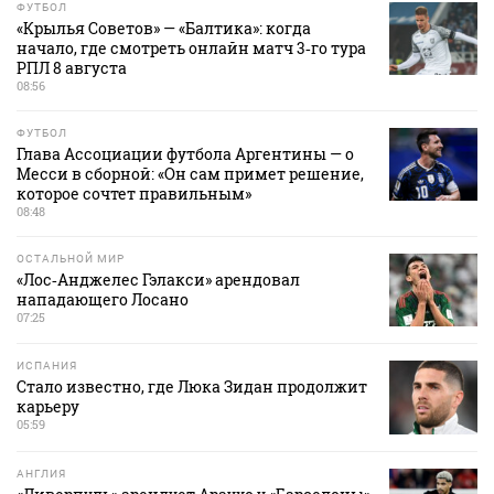
ФУТБОЛ
«Крылья Советов» — «Балтика»: когда
начало, где смотреть онлайн матч 3‑го тура
РПЛ 8 августа
08:56
ФУТБОЛ
Глава Ассоциации футбола Аргентины — о
Месси в сборной: «Он сам примет решение,
которое сочтет правильным»
08:48
ОСТАЛЬНОЙ МИР
«Лос‑Анджелес Гэлакси» арендовал
нападающего Лосано
07:25
ИСПАНИЯ
Стало известно, где Люка Зидан продолжит
карьеру
05:59
АНГЛИЯ