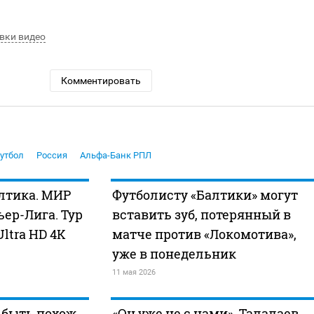
вки видео
Комментировать
утбол
Россия
Альфа-Банк РПЛ
лтика. МИР
Футболисту «Балтики» могут
ер-Лига. Тур
вставить зуб, потерянный в
Ultra HD 4K
матче против «Локомотива»,
уже в понедельник
11 мая 2026
 быть похож
«Он уже не с нами». Талалаев