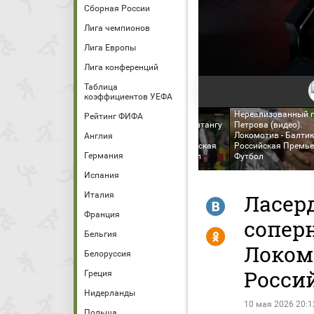
Сборная России
Лига чемпионов
Лига Европы
Лига конференций
Таблица
коэффициентов УЕФА
Нереализованный 
Рейтинг ФИФА
аление Андраде (видео).
Гассама попадает в штангу
Петрова (видео).
комотив - Балтика. МИР
(видео). Локомотив -
Локомотив - Балти
Англия
ссийская Премьер-Лига.
Балтика. МИР Российская
Российская Премье
Германия
тбол
Премьер-Лига. Футбол
Футбол
Испания
Италия
Ласерд
R
Франция
соперн
Y
Бельгия
Локом
Белоруссия
Росси
Греция
Нидерланды
10 мая 2026 20:1
Польша