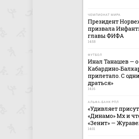
ЧЕМПИОНАТ МИРА
Президент Норве
призвала Инфанти
главы ФИФА
14:58
ФУТБОЛ
Инал Танашев — о
Кабардино‑Балкар
прилетало. С одн
драться»
14:16
АЛЬФА-БАНК РПЛ
«Удивляет присут
«Динамо» Мх и чт
«Зенит» — Жураве
14:01