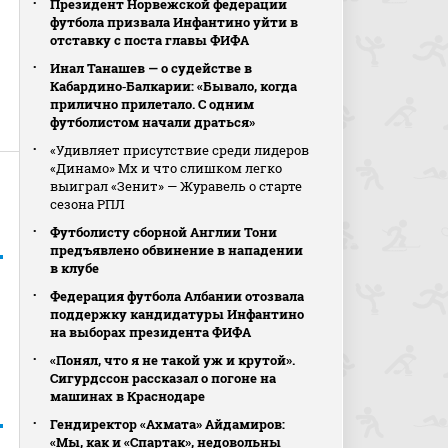
Президент Норвежской федерации
футбола призвала Инфантино уйти в
отставку с поста главы ФИФА
Инал Танашев — о судействе в
Кабардино‑Балкарии: «Бывало, когда
прилично прилетало. С одним
футболистом начали драться»
«Удивляет присутствие среди лидеров
«Динамо» Мх и что слишком легко
выиграл «Зенит» — Журавель о старте
сезона РПЛ
Футболисту сборной Англии Тони
предъявлено обвинение в нападении
в клубе
Федерация футбола Албании отозвала
поддержку кандидатуры Инфантино
на выборах президента ФИФА
«Понял, что я не такой уж и крутой».
Сигурдссон рассказал о погоне на
машинах в Краснодаре
Гендиректор «Ахмата» Айдамиров:
«Мы, как и «Спартак», недовольны