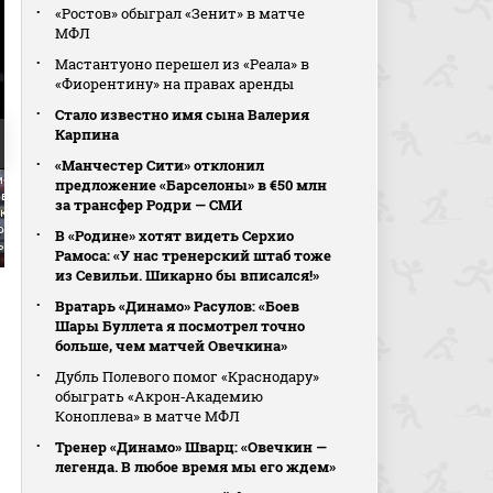
«Ростов» обыграл «Зенит» в матче
МФЛ
Мастантуоно перешел из «Реала» в
«Фиорентину» на правах аренды
Стало известно имя сына Валерия
Карпина
«Манчестер Сити» отклонил
отив - Балтика.
Локомотив - Балтика.
Локомотив - Балтика.
предложение «Барселоны» в €50 млн
рвью Александра
Интервью Зелимхана
Интервью Андрея
за трансфер Родри — СМИ
ко в перерыве матча
Бакаева после матча
Талалаева после матч
о). МИР Российская
(видео). МИР Российская
(видео). МИР Российс
В «Родине» хотят видеть Серхио
ер-Лига. Футбол
Премьер-Лига. Футбол
Премьер-Лига. Футбол
Рамоса: «У нас тренерский штаб тоже
из Севильи. Шикарно бы вписался!»
Вратарь «Динамо» Расулов: «Боев
Шары Буллета я посмотрел точно
больше, чем матчей Овечкина»
Дубль Полевого помог «Краснодару»
обыграть «Акрон‑Академию
Коноплева» в матче МФЛ
Тренер «Динамо» Шварц: «Овечкин —
легенда. В любое время мы его ждем»