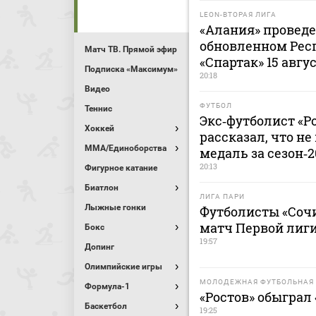
LEON-ВТОРАЯ ЛИГА
«Алания» проведе
обновленном Рес
Матч ТВ. Прямой эфир
«Спартак» 15 авгу
Подписка «Максимум»
20:18
Видео
ФУТБОЛ
Теннис
Экс‑футболист «Р
Хоккей
рассказал, что н
MMA/Единоборства
медаль за сезон‑
20:13
Фигурное катание
Биатлон
ЛИГА ПАРИ
Лыжные гонки
Футболисты «Сочи
матч Первой лиги
Бокс
19:57
Допинг
Олимпийские игры
МОЛОДЕЖНАЯ ФУТБОЛЬНАЯ 
Формула-1
«Ростов» обыграл
Баскетбол
19:25