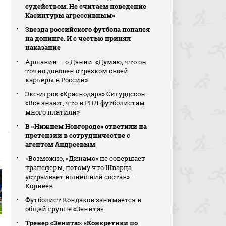
судейством. Не считаем поведение
Касинтуры агрессивным»
Звезда российского футбола попался
на допинге. И с честью принял
наказание
Аршавин — о Данни: «Думаю, что он
точно доволен отрезком своей
карьеры в России»
Экс‑игрок «Краснодара» Сигурдссон:
«Все знают, что в РПЛ футболистам
много платили»
В «Нижнем Новгороде» ответили на
претензии в сотрудничестве с
агентом Андреевым
«Возможно, «Динамо» не совершает
трансферы, потому что Шварца
устраивает нынешний состав» —
Корнеев
Футболист Кондаков занимается в
общей группе «Зенита»
Тренер «Зенита»: «Конкретики по