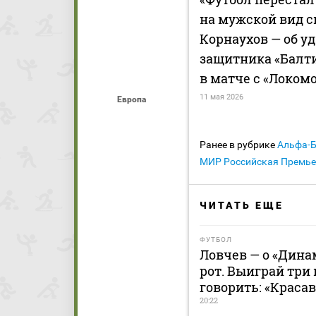
на мужской вид с
Корнаухов — об у
защитника «Балт
в матче с «Локом
11 мая 2026
Европа
Ранее в рубрике
Альфа-
МИР Российская Премье
ЧИТАТЬ ЕЩЕ
ФУТБОЛ
Ловчев — о «Дина
рот. Выиграй три 
говорить: «Краса
20:22