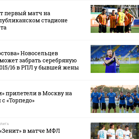
т первый матч на
публиканском стадионе
ста
остова» Новосельцев
е может забрать серебряную
2015/16 в РПЛ у бывшей жены
» прилетели в Москву на
 с «Торпедо»
ЛИГА
 «Зенит» в матче МФЛ