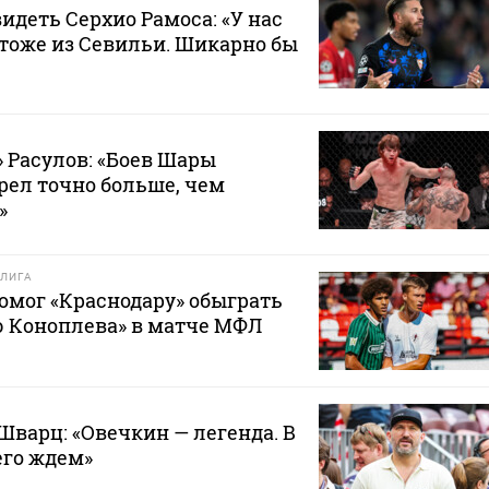
видеть Серхио Рамоса: «У нас
тоже из Севильи. Шикарно бы
 Расулов: «Боев Шары
рел точно больше, чем
»
ЛИГА
омог «Краснодару» обыграть
 Коноплева» в матче МФЛ
Шварц: «Овечкин — легенда. В
его ждем»