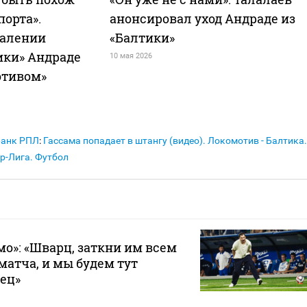
порта».
анонсировал уход Андраде из
далении
«Балтики»
ики» Андраде
10 мая 2026
отивом»
Банк РПЛ
:
Гассама попадает в штангу (видео). Локомотив - Балтика.
р-Лига. Футбол
мо»: «Шварц, заткни им всем
матча, и мы будем тут
вец»