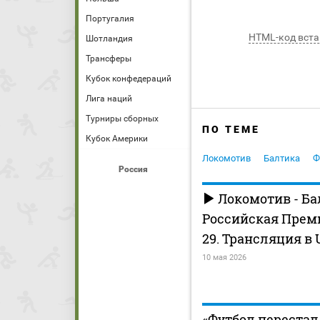
Португалия
HTML-код вста
Шотландия
Трансферы
Кубок конфедераций
Лига наций
Турниры сборных
ПО ТЕМЕ
Кубок Америки
Локомотив
Балтика
Ф
Россия
Локомотив - Ба
Российская Премь
29. Трансляция в 
10 мая 2026
«Футбол перестал