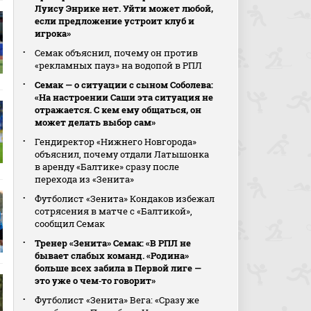
Луису Энрике нет. Уйти может любой,
если предложение устроит клуб и
игрока»
Семак объяснил, почему он против
«рекламных пауз» на водопой в РПЛ
Семак — о ситуации с сыном Соболева:
«На настроении Саши эта ситуация не
отражается. С кем ему общаться, он
может делать выбор сам»
Гендиректор «Нижнего Новгорода»
объяснил, почему отдали Латышонка
в аренду «Балтике» сразу после
перехода из «Зенита»
Футболист «Зенита» Кондаков избежал
сотрясения в матче с «Балтикой»,
сообщил Семак
Тренер «Зенита» Семак: «В РПЛ не
бывает слабых команд. «Родина»
больше всех забила в Первой лиге —
это уже о чем‑то говорит»
Футболист «Зенита» Вега: «Сразу же