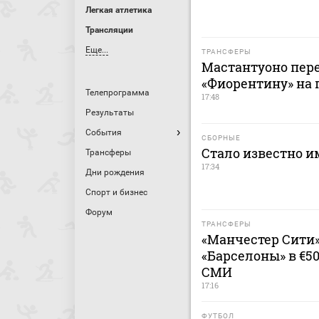
Легкая атлетика
Трансляции
Еще...
ТРАНСФЕРЫ
Мастантуоно пере
«Фиорентину» на 
Телепрограмма
17:48
Результаты
События
СБОРНЫЕ
Стало известно и
Трансферы
17:34
Дни рождения
Спорт и бизнес
Форум
ТРАНСФЕРЫ
«Манчестер Сити
«Барселоны» в €5
СМИ
17:16
ФУТБОЛ