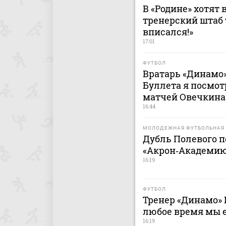
В «Родине» хотят 
тренерский штаб 
вписался!»
17:01
ФУТБОЛ
Вратарь «Динамо»
Буллета я посмот
матчей Овечкина
16:44
МОЛОДЕЖНАЯ ФУТБОЛЬНАЯ 
Дубль Полевого п
«Акрон‑Академию
16:19
ФУТБОЛ
Тренер «Динамо» 
любое время мы 
16:19