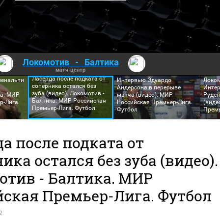
Локомотив
-
Балтика
матч-центр
Локомотив - Балтика.
Ласерда после подката от
пенальти
Интервью Эдуардо
Локом
соперника остался без
Андерсона в перерыве
Инте
зуба (видео). Локомотив -
ка. МИР
матча (видео). МИР
Руден
Балтика. МИР Российская
р-Лига.
Российская Премьер-Лига.
(виде
Премьер-Лига. Футбол
Футбол
Премь
а после подката от
ика остался без зуба (видео).
отив - Балтика. МИР
йская Премьер-Лига. Футбол
2