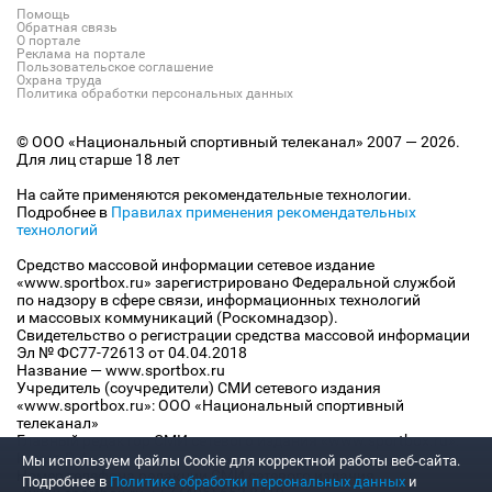
Помощь
Обратная связь
О портале
Реклама на портале
Пользовательское соглашение
Охрана труда
Политика обработки персональных данных
© ООО «Национальный спортивный телеканал» 2007 — 2026.
Для лиц старше 18 лет
На сайте применяются рекомендательные технологии.
Подробнее в
Правилах применения рекомендательных
технологий
Средство массовой информации сетевое издание
«www.sportbox.ru» зарегистрировано Федеральной службой
по надзору в сфере связи, информационных технологий
и массовых коммуникаций (Роскомнадзор).
Свидетельство о регистрации средства массовой информации
Эл № ФС77-72613 от 04.04.2018
Название — www.sportbox.ru
Учредитель (соучредители) СМИ сетевого издания
«www.sportbox.ru»: ООО «Национальный спортивный
телеканал»
Главный редактор СМИ сетевого издания «www.sportbox.ru»:
Конов В.А.
Мы используем файлы Сookie для корректной работы веб-сайта.
Номер телефона редакции СМИ сетевого издания
Подробнее в
Политике обработки персональных данных
и