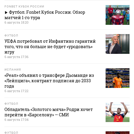
FONBET КУБОК РОССИИ
Футбол. Fonbet Кубок России. Обзор
матчей 1-го тура
6 августа 18:20
ФУТБОЛ
УЕФА потребовал от Инфантино гарантий
того, что он больше не будет «уродовать»
игру
6 августа 17:36
ИСПАНИЯ
«Реал» объявил о трансфере Дьоманде из
«Лейпцига», контракт подписан до 2033
года
6 августа 17:22
ФУТБОЛ
Обладатель «Золотого мяча» Родри хочет
перейти в «Барселону» — СМИ
6 августа 17:04
ФУТБОЛ