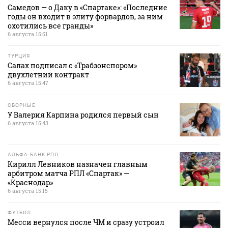
Самедов — о Даку в «Спартаке»: «Последние
годы он входит в элиту форвардов, за ним
охотились все гранды»
6 августа 15:51
ТУРЦИЯ
Салах подписал с «Трабзонспором»
двухлетний контракт
6 августа 15:47
СБОРНЫЕ
У Валерия Карпина родился первый сын
6 августа 15:43
АЛЬФА-БАНК РПЛ
Кирилл Левников назначен главным
арбитром матча РПЛ «Спартак» —
«Краснодар»
6 августа 15:15
ФУТБОЛ
Месси вернулся после ЧМ и сразу устроил