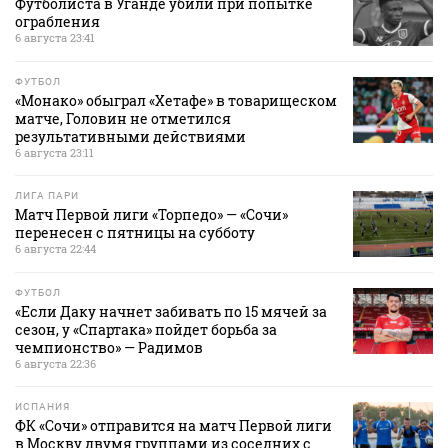
Футболиста в Уганде убили при попытке
ограбления
6 августа 23:41
ФУТБОЛ
«Монако» обыграл «Хетафе» в товарищеском
матче, Головин не отметился
результативными действиями
6 августа 23:11
ЛИГА ПАРИ
Матч Первой лиги «Торпедо» — «Сочи»
перенесен с пятницы на субботу
6 августа 22:44
ФУТБОЛ
«Если Даку начнет забивать по 15 мячей за
сезон, у «Спартака» пойдет борьба за
чемпионство» — Радимов
6 августа 22:36
ИСПАНИЯ
ФК «Сочи» отправится на матч Первой лиги
в Москву двумя группами из соседних с