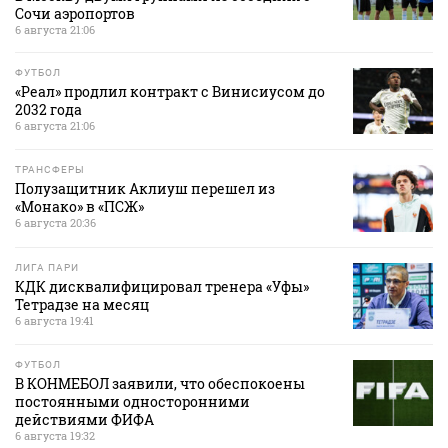
Сочи аэропортов
6 августа 21:06
ФУТБОЛ
«Реал» продлил контракт с Винисиусом до
2032 года
6 августа 21:06
ТРАНСФЕРЫ
Полузащитник Аклиуш перешел из
«Монако» в «ПСЖ»
6 августа 20:36
ЛИГА ПАРИ
КДК дисквалифицировал тренера «Уфы»
Тетрадзе на месяц
6 августа 19:41
ФУТБОЛ
В КОНМЕБОЛ заявили, что обеспокоены
постоянными односторонними
действиями ФИФА
6 августа 19:32