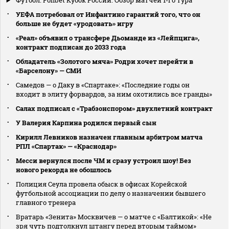
УЕФА потребовал от Инфантино гарантий того, что он
больше не будет «уродовать» игру
«Реал» объявил о трансфере Дьоманде из «Лейпцига»,
контракт подписан до 2033 года
Обладатель «Золотого мяча» Родри хочет перейти в
«Барселону» — СМИ
Самедов — о Даку в «Спартаке»: «Последние годы он
входит в элиту форвардов, за ним охотились все гранды»
Салах подписал с «Трабзонспором» двухлетний контракт
У Валерия Карпина родился первый сын
Кирилл Левников назначен главным арбитром матча
РПЛ «Спартак» — «Краснодар»
Месси вернулся после ЧМ и сразу устроил шоу! Без
нового рекорда не обошлось
Полиция Сеула провела обыск в офисах Корейской
футбольной ассоциации по делу о назначении бывшего
главного тренера
Вратарь «Зенита» Москвичев — о матче с «Балтикой»: «Не
зря чуть подтолкнул штангу перед вторым таймом»