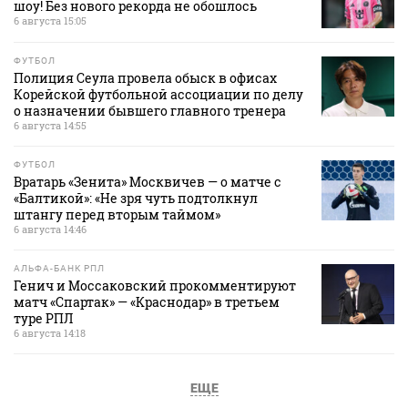
шоу! Без нового рекорда не обошлось
6 августа 15:05
ФУТБОЛ
Полиция Сеула провела обыск в офисах
Корейской футбольной ассоциации по делу
о назначении бывшего главного тренера
6 августа 14:55
ФУТБОЛ
Вратарь «Зенита» Москвичев — о матче с
«Балтикой»: «Не зря чуть подтолкнул
штангу перед вторым таймом»
6 августа 14:46
АЛЬФА-БАНК РПЛ
Генич и Моссаковский прокомментируют
матч «Спартак» — «Краснодар» в третьем
туре РПЛ
6 августа 14:18
ЕЩЕ