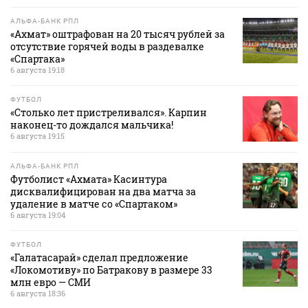
АЛЬФА-БАНК РПЛ
«Ахмат» оштрафован на 20 тысяч рублей за
отсутствие горячей воды в раздевалке
«Спартака»
6 августа 19:18
ФУТБОЛ
«Столько лет пристреливался». Карпин
наконец-то дождался мальчика!
6 августа 19:15
АЛЬФА-БАНК РПЛ
Футболист «Ахмата» Касинтура
дисквалифицирован на два матча за
удаление в матче со «Спартаком»
6 августа 19:04
ФУТБОЛ
«Галатасарай» сделал предложение
«Локомотиву» по Батракову в размере 33
млн евро — СМИ
6 августа 18:36