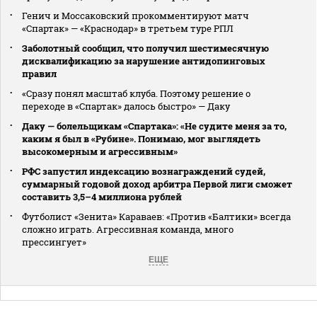
Генич и Моссаковский прокомментируют матч
«Спартак» — «Краснодар» в третьем туре РПЛ
Заболотный сообщил, что получил шестимесячную
дисквалификацию за нарушение антидопинговых
правил
«Сразу понял масштаб клуба. Поэтому решение о
переходе в «Спартак» далось быстро» — Даку
Даку — болельщикам «Спартака»: «Не судите меня за то,
каким я был в «Рубине». Понимаю, мог выглядеть
высокомерным и агрессивным»
РФС запустил индексацию вознаграждений судей,
суммарный годовой доход арбитра Первой лиги сможет
составить 3,5–4 миллиона рублей
Футболист «Зенита» Караваев: «Против «Балтики» всегда
сложно играть. Агрессивная команда, много
прессингует»
ЕЩЕ