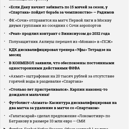
«Если Даку начнет забивать по 15 мячей за сезон, у
«Спартака» пойдет борьба за чемпионство» — Радимов
ФК «Сочи» отправится на матч Первой лиги в Москву
двумя группами из соседних с Сочи аэропортов
«Реал» продлил контракт с Винисиусом до 2032 года
Полузащитник Аклиуш перешел из «Монако» в «ПСЖ»
КДК дисквалифицировал тренера «Уфы» Тетрадзе на
месяц
В КОНМЕБОЛ заявили, что обеспокоены постоянными
односторонними действиями ФИФА
«Ахмат» оштрафован на 20 тысяч рублей за отсутствие
горячей воды в раздевалке «Спартака»
«Столько лет пристреливался». Карпин наконец-то
дождался мальчика!
Футболист «Ахмата» Касинтура дисквалифицирован на
два матча за удаление в матче со «Спартаком»
«Галатасарай» сделал предложение «Локомотиву» по
Батракову в размере 33 млн евро — СМИ
Футбол. Fonbet Кубок России. Обзор матчей 1-го тура