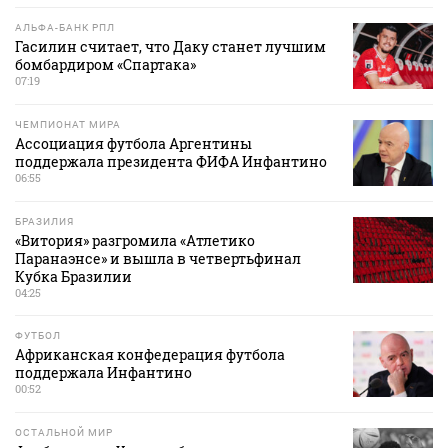
АЛЬФА-БАНК РПЛ
Гасилин считает, что Даку станет лучшим
бомбардиром «Спартака»
07:19
ЧЕМПИОНАТ МИРА
Ассоциация футбола Аргентины
поддержала президента ФИФА Инфантино
06:55
БРАЗИЛИЯ
«Витория» разгромила «Атлетико
Паранаэнсе» и вышла в четвертьфинал
Кубка Бразилии
04:25
ФУТБОЛ
Африканская конфедерация футбола
поддержала Инфантино
00:52
ОСТАЛЬНОЙ МИР