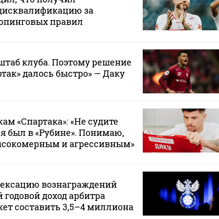
дисквалификацию за
опинговых правил
штаб клуба. Поэтому решение
ртак» далось быстро» — Даку
ам «Спартака»: «Не судите
 я был в «Рубине». Понимаю,
ысокомерным и агрессивным»
дексацию вознаграждений
 годовой доход арбитра
ет составить 3,5–4 миллиона