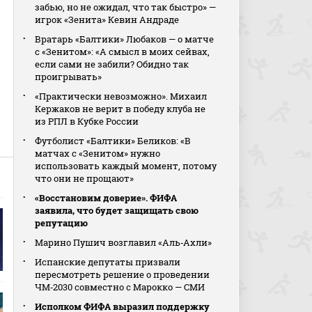
забью, но не ожидал, что так быстро» —
игрок «Зенита» Кевин Андраде
Вратарь «Балтики» Любаков — о матче
с «Зенитом»: «А смысл в моих сейвах,
если сами не забили? Обидно так
проигрывать»
«Практически невозможно». Михаил
Кержаков не верит в победу клуба не
из РПЛ в Кубке России
Футболист «Балтики» Беликов: «В
матчах с «Зенитом» нужно
использовать каждый момент, потому
что они не прощают»
«Восстановим доверие». ФИФА
заявила, что будет защищать свою
репутацию
Марино Пушич возглавил «Аль‑Ахли»
Испанские депутаты призвали
пересмотреть решение о проведении
ЧМ‑2030 совместно с Марокко — СМИ
Исполком ФИФА выразил поддержку