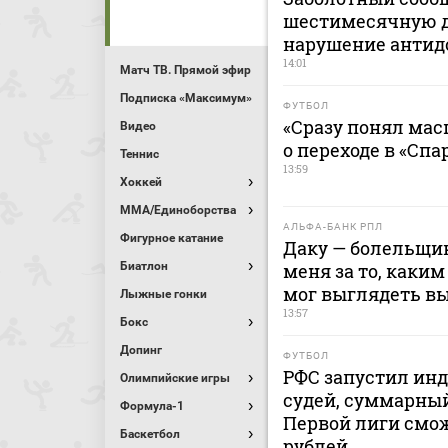
шестимесячную 
нарушение антид
14:01
Матч ТВ. Прямой эфир
Подписка «Максимум»
ФУТБОЛ
«Сразу понял мас
Видео
о переходе в «Спа
Теннис
13:59
Хоккей
MMA/Единоборства
АЛЬФА-БАНК РПЛ
Фигурное катание
Даку — болельщик
Биатлон
меня за то, каким
мог выглядеть в
Лыжные гонки
13:57
Бокс
Допинг
ФУТБОЛ
РФС запустил ин
Олимпийские игры
судей, суммарный
Формула-1
Первой лиги смож
Баскетбол
рублей