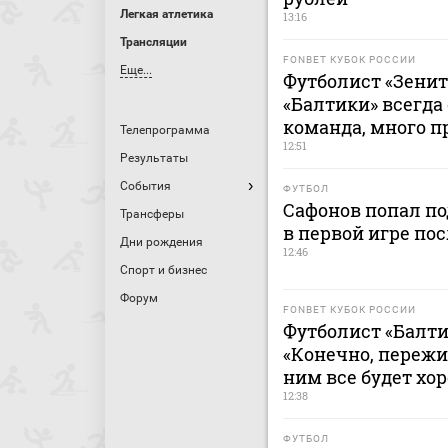
Легкая атлетика
13:16
Трансляции
FONBET КУБОК РОССИИ
Еще...
Футболист «Зенит
«Балтики» всегда
команда, много п
Телепрограмма
12:51
Результаты
События
ФУТБОЛ
Сафонов попал по
Трансферы
в первой игре пос
Дни рождения
12:46
Спорт и бизнес
Форум
FONBET КУБОК РОССИИ
Футболист «Балти
«Конечно, пережи
ним все будет хо
12:38
ФУТБОЛ