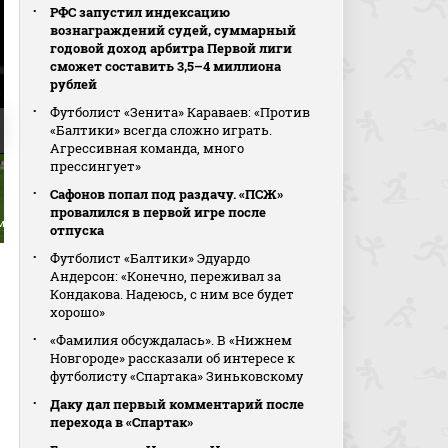
РФС запустил индексацию
вознаграждений судей, суммарный
годовой доход арбитра Первой лиги
сможет составить 3,5–4 миллиона
рублей
Футболист «Зенита» Караваев: «Против
«Балтики» всегда сложно играть.
Агрессивная команда, много
прессингует»
Голенков попал в шта
Сафонов попал под раздачу. «ПСЖ»
(видео). Акрон - Росто
МИР Российская Прем
провалился в первой игре после
Умар Сако
1:3. Виктор Мелёхин
Лига. Футбол
отпуска
Футболист «Балтики» Эдуардо
Андерсон: «Конечно, переживал за
Кондакова. Надеюсь, с ним все будет
хорошо»
«Фамилия обсуждалась». В «Нижнем
Новгороде» рассказали об интересе к
футболисту «Спартака» Зиньковскому
Даку дал первый комментарий после
перехода в «Спартак»