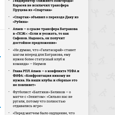
Гендиректор «Нижнего Новгорода»
Карасев не исключил трансфера
Пруцева из «Спартака»
«Спартак» объявил о переходе Даку из
«Рубина»
Алаев — о срыве трансфера Батракова
в «ПСЖ»: «Если и уезжать, то как
Сафонов. Надеюсь, он получит
достойное предложение»
«Не думаю, что «Галатасарай» станет
шагом вперед для Батракова, ему
нужен более статусный клуб и
команда» — Наумов
Глава РПЛ Алаев — о конфликте УЕФА и
ФИФА: «Конфронтация никому не
нужна. На наши клубы и сборные это
не повлияет»
Футболист «Балтики» Беликов — о
матче с «Зенитом»: «Сильно нас не
ругали, потому что полностью
отдавались игре»
«Перед матчем было ощущение, что