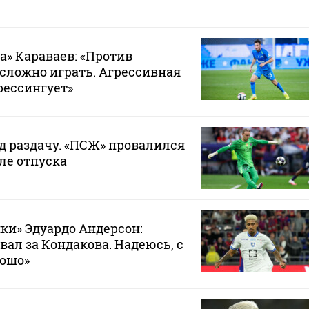
а» Караваев: «Против
 сложно играть. Агрессивная
рессингует»
д раздачу. «ПСЖ» провалился
ле отпуска
ки» Эдуардо Андерсон:
вал за Кондакова. Надеюсь, с
рошо»