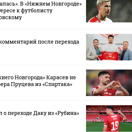
лась». В «Нижнем Новгороде»
тересе к футболисту
ковскому
 комментарий после перехода
него Новгорода» Карасев не
ра Пруцева из «Спартака»
 о переходе Даку из «Рубина»