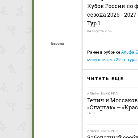
Кубок России по 
сезона 2026 - 2027
Тур 1
04 августа 2026
Европа
Ранее в рубрике
Альфа-
минуте матча 29‑го тура
ЧИТАТЬ ЕЩЕ
АЛЬФА-БАНК РПЛ
Генич и Моссако
«Спартак» — «Кра
14:18
АЛЬФА-БАНК РПЛ
Заболотный сооб