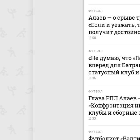
ФУТБОЛ
Алаев — о срыве 
«Если и уезжать, 
получит достойн
11:58
ФУТБОЛ
«Не думаю, что «
вперед для Батра
статусный клуб и
11:36
ФУТБОЛ
Глава РПЛ Алаев 
«Конфронтация н
клубы и сборные 
11:33
ФУТБОЛ
Футболист «Балти