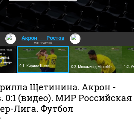
Акрон
-
Ростов
матч-центр
ы и
идео).
емьер-
0:1. Кирилл Щетинин
0:2. Мохаммад Мохебби
1:2. 
ирилла Щетинина. Акрон -
. 0:1 (видео). МИР Российская
ер-Лига. Футбол
6