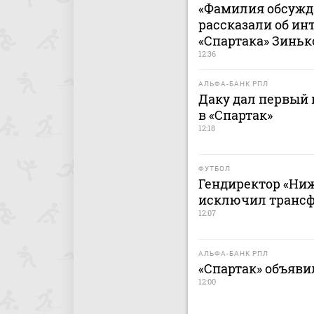
«Фамилия обсужда
рассказали об ин
«Спартака» Зинь
12:36
АЛЬФА-БАНК РПЛ
Даку дал первый
в «Спартак»
12:18
ФУТБОЛ
Гендиректор «Ниж
исключил трансфе
12:07
АЛЬФА-БАНК РПЛ
«Спартак» объявил
12:00