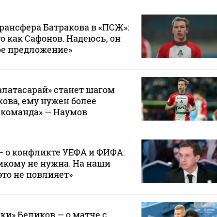
трансфера Батракова в «ПСЖ»:
то как Сафонов. Надеюсь, он
ое предложение»
Галатасарай» станет шагом
кова, ему нужен более
 команда» — Наумов
— о конфликте УЕФА и ФИФА:
икому не нужна. На наши
это не повлияет»
ки» Беликов — о матче с