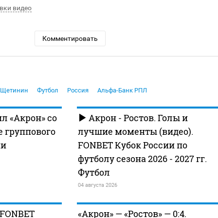
вки видео
Комментировать
 Щетинин
Футбол
Россия
Альфа-Банк РПЛ
ил «Акрон» со
Акрон - Ростов. Голы и
е группового
лучшие моменты (видео).
ии
FONBET Кубок России по
футболу сезона 2026 - 2027 гг.
Футбол
04 августа 2026
. FONBET
«Акрон» — «Ростов» — 0:4.