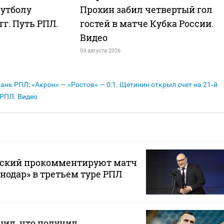
футболу
Прохин забил четвертый гол
 гг. Путь РПЛ.
гостей в матче Кубка России.
Видео
04 августа 2026
Банк РПЛ
:
«Акрон» — «Ростов» — 0:1. Щетинин открыл счет на 21‑й
 РПЛ. Видео
вский прокомментируют матч
снодар» в третьем туре РПЛ
щил, что получил