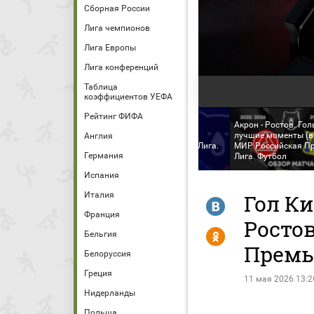
Сборная России
Лига чемпионов
Лига Европы
Лига конференций
Таблица
коэффициентов УЕФА
Рейтинг ФИФА
Акрон - Ростов. Гол
Акрон - Ростов. МИР
лучшие моменты (в
Англия
Российская Премьер-Лига.
МИР Российская Пр
Германия
Тур 29
Лига. Футбол
Испания
Италия
Гол К
R
Франция
Ростов
Y
Бельгия
Премь
Белоруссия
Греция
11 мая 2026 13:2
Нидерланды
Польша